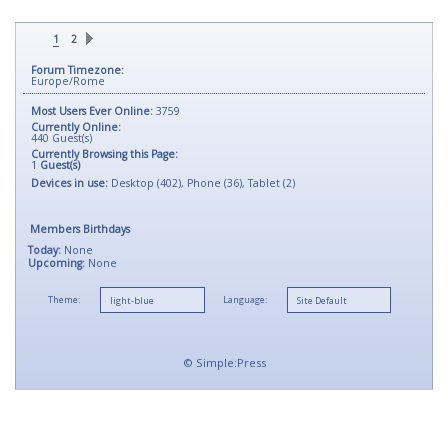
1
2
Forum Timezone:
Europe/Rome
Most Users Ever Online:
3759
Currently Online:
440
Guest(s)
Currently Browsing this Page:
1
Guest(s)
Devices in use:
Desktop (402), Phone (36), Tablet (2)
Members Birthdays
Today:
None
Upcoming:
None
Theme:
Language:
©
Simple:Press