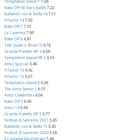
Temptation Island 7
7.26
Bake Off All Stars Battle
7.22
Ballando con le Stelle 16
7.11
X Factor 14
7.02
Bake Off 7
7.01
La Caserma
7.00
Bake Off 8
6.81
Tale Quale e Show 10
6.78
Grande Fratello VIP 4
6.69
Temptation Island VIP 2
6.53
Amici Speciali
6.46
X Factor 13
6.42
X Factor 15
6.37
Temptation Island 8
6.36
The Voice Senior 2
6.15
Amici Celebrities
6.04
Bake Off 9
6.00
Amici 19
5.89
Grande Fratello VIP 5
5.77
Festival di Sanremo 2021
5.65
Ballando con le Stelle 15
5.65
Festival di Sanremo 2020
5.58
Il Cantante Mascherato
5.48