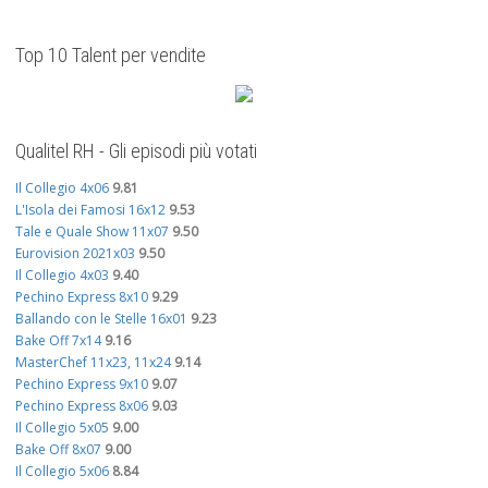
Top 10 Talent per vendite
Qualitel RH - Gli episodi più votati
Il Collegio 4x06
9.81
L'Isola dei Famosi 16x12
9.53
Tale e Quale Show 11x07
9.50
Eurovision 2021x03
9.50
Il Collegio 4x03
9.40
Pechino Express 8x10
9.29
Ballando con le Stelle 16x01
9.23
Bake Off 7x14
9.16
MasterChef 11x23, 11x24
9.14
Pechino Express 9x10
9.07
Pechino Express 8x06
9.03
Il Collegio 5x05
9.00
Bake Off 8x07
9.00
Il Collegio 5x06
8.84