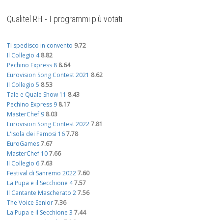
Qualitel RH - I programmi più votati
Ti spedisco in convento
9.72
Il Collegio 4
8.82
Pechino Express 8
8.64
Eurovision Song Contest 2021
8.62
Il Collegio 5
8.53
Tale e Quale Show 11
8.43
Pechino Express 9
8.17
MasterChef 9
8.03
Eurovision Song Contest 2022
7.81
L'Isola dei Famosi 16
7.78
EuroGames
7.67
MasterChef 10
7.66
Il Collegio 6
7.63
Festival di Sanremo 2022
7.60
La Pupa e il Secchione 4
7.57
Il Cantante Mascherato 2
7.56
The Voice Senior
7.36
La Pupa e il Secchione 3
7.44