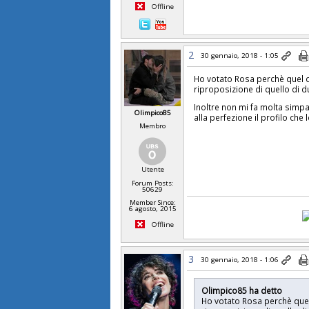
Offline
2
30 gennaio, 2018 - 1:05
Ho votato Rosa perchè quel q
riproposizione di quello di d
Inoltre non mi fa molta simp
Olimpico85
alla perfezione il profilo che 
Membro
Utente
Forum Posts:
50629
Member Since:
6 agosto, 2015
Offline
3
30 gennaio, 2018 - 1:06
Olimpico85 ha detto
Ho votato Rosa perchè quel