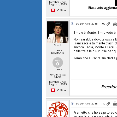
Member Since:
7 agosto, 2013
Riassunto aggiorn
Offline
8
30 gennaio, 2018 - 1:09
Il male è Monte, il mio voto è
Non sarebbe dovuta uscire E
Francesca è talmente trash ch
Sushi
ancora Paola, Monte e Ferri. 
Utente
delle tre è la più inutile per 
DIAMANTE
Temo che a uscire sia Nadia 
Utente
Forum Posts:
14795
Member Since:
7 agosto, 2013
Freedom
Offline
9
30 gennaio, 2018 - 1:10
Premetto che ho seguito solo
su quello che è avvenuto in 