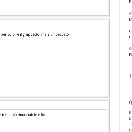
È
A
M
C
er colpire il gruppetto, ma è un peccato
C
S
F
T
Q
I
tre la più rinunciabile è Rosa
L
T
E