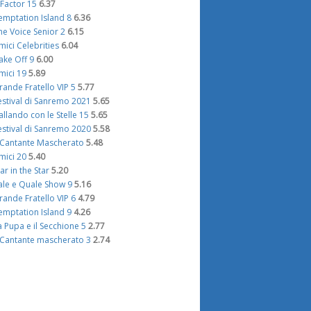
 Factor 15
6.37
emptation Island 8
6.36
he Voice Senior 2
6.15
mici Celebrities
6.04
ake Off 9
6.00
mici 19
5.89
rande Fratello VIP 5
5.77
estival di Sanremo 2021
5.65
allando con le Stelle 15
5.65
estival di Sanremo 2020
5.58
l Cantante Mascherato
5.48
mici 20
5.40
tar in the Star
5.20
ale e Quale Show 9
5.16
rande Fratello VIP 6
4.79
emptation Island 9
4.26
a Pupa e il Secchione 5
2.77
l Cantante mascherato 3
2.74