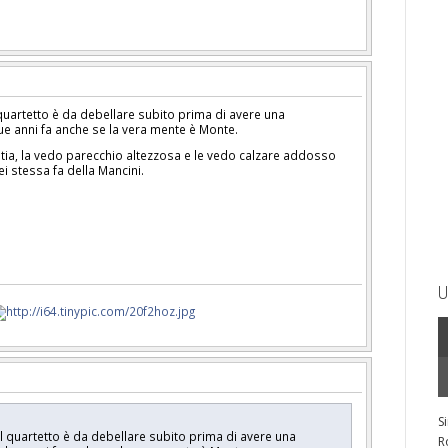
uartetto è da debellare subito prima di avere una
ue anni fa anche se la vera mente è Monte.
atia, la vedo parecchio altezzosa e le vedo calzare addosso
lei stessa fa della Mancini.
U
S
 quartetto è da debellare subito prima di avere una
R