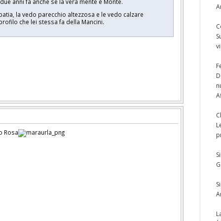
 due anni fa anche se la vera mente è Monte.
A
patia, la vedo parecchio altezzosa e le vedo calzare
profilo che lei stessa fa della Mancini.
C
S
v
F
D
n
A
C
L
ro Rosa
p
S
G
S
A
L