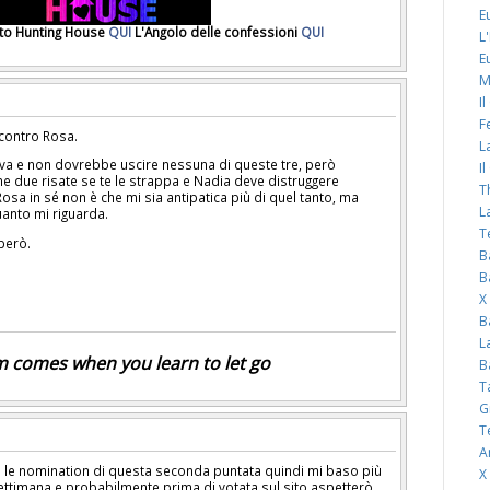
E
ato Hunting House
QUI
L'Angolo delle confessioni
QUI
L
E
M
I
F
 contro Rosa.
L
va e non dovrebbe uscire nessuna di queste tre, però
I
e due risate se te le strappa e Nadia deve distruggere
T
Rosa in sé non è che mi sia antipatica più di quel tanto, ma
L
quanto mi riguarda.
T
però.
B
B
X
B
L
 comes when you learn to let go
B
T
G
T
A
 le nomination di questa seconda puntata quindi mi baso più
X
settimana e probabilmente prima di votata sul sito aspetterò