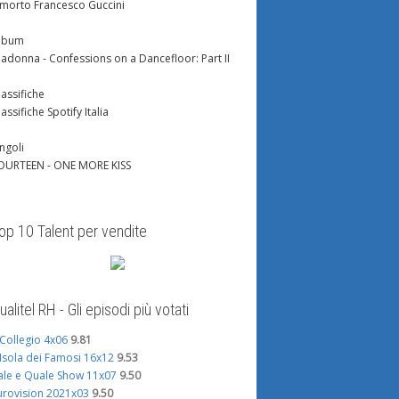
 morto Francesco Guccini
lbum
adonna - Confessions on a Dancefloor: Part II
lassifiche
lassifiche Spotify Italia
ingoli
OURTEEN - ONE MORE KISS
op 10 Talent per vendite
ualitel RH - Gli episodi più votati
l Collegio 4x06
9.81
'Isola dei Famosi 16x12
9.53
ale e Quale Show 11x07
9.50
urovision 2021x03
9.50