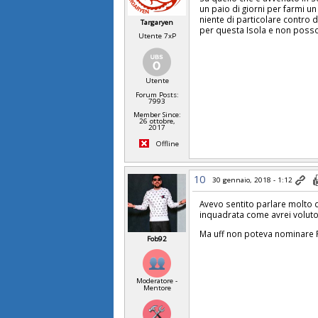
un paio di giorni per farmi u
niente di particolare contro 
Targaryen
per questa Isola e non posso
Utente 7xP
Utente
Forum Posts:
7993
Member Since:
26 ottobre,
2017
Offline
10
30 gennaio, 2018 - 1:12
Avevo sentito parlare molto 
inquadrata come avrei voluto
Ma uff non poteva nominare
Fob92
Moderatore -
Mentore