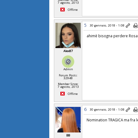
7 agosto, 2013
Offline
5
30 gennaio, 2018 - 1:08
ahimè bisogna perdere Rosa p
Alex87
Admin
Forum Posts:
32948
Member Since:
7 agosto, 2013
Offline
6
30 gennaio, 2018 - 1:08
Nomination TRAGICA ma fra le 
BB