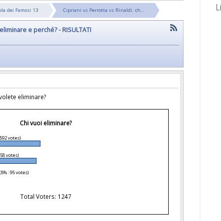
L
sola dei Famosi 13
Cipriani vs Perrotta vs Rinaldi: ch…
oi eliminare e perché? - RISULTATI
volete eliminare?
Chi vuoi eliminare?
 592 votes)
558 votes)
(8% : 95 votes)
Total Voters: 1247