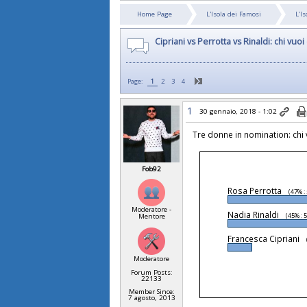
Home Page
L'Isola dei Famosi
L'I
Cipriani vs Perrotta vs Rinaldi: chi vu
Page:
1
2
3
4
1
30 gennaio, 2018 - 1:02
Tre donne in nomination: chi 
Fob92
Rosa Perrotta
(47% :
Moderatore -
Nadia Rinaldi
(45% : 
Mentore
Francesca Cipriani
Moderatore
Forum Posts:
22133
Member Since:
7 agosto, 2013