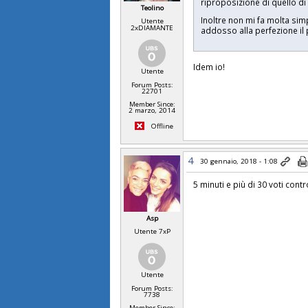
riproposizione di quello di
Teolino
Inoltre non mi fa molta sim
Utente
2xDIAMANTE
addosso alla perfezione il 
Idem io!
Utente
Forum Posts:
22701
Member Since:
2 marzo, 2014
Offline
4
30 gennaio, 2018 - 1:08
5 minuti e più di 30 voti cont
Asp
Utente 7xP
Utente
Forum Posts:
7738
Member Since: