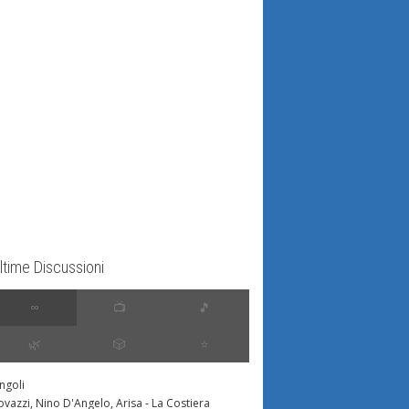
ltime Discussioni
∞
📺
🎵
🌿
🎲
⭐️
ingoli
ovazzi, Nino D'Angelo, Arisa - La Costiera