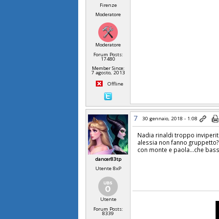
Firenze
Moderatore
Moderatore
Forum Posts:
17480
Member Since:
7 agosto, 2013
Offline
7
30 gennaio, 2018 - 1:08
Nadia rinaldi troppo inviperi
alessia non fanno gruppetto? 
con monte e paola...che basse
dancer83tp
Utente 8xP
Utente
Forum Posts:
8339