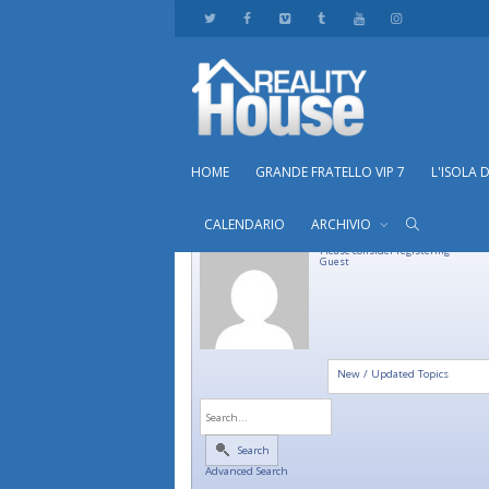
HOME
GRANDE FRATELLO VIP 7
L'ISOLA 
CALENDARIO
ARCHIVIO
Please consider registering
Guest
New / Updated Topics
Search
Advanced Search