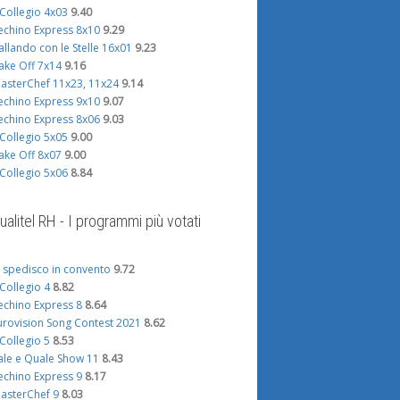
l Collegio 4x03
9.40
echino Express 8x10
9.29
allando con le Stelle 16x01
9.23
ake Off 7x14
9.16
asterChef 11x23, 11x24
9.14
echino Express 9x10
9.07
echino Express 8x06
9.03
l Collegio 5x05
9.00
ake Off 8x07
9.00
l Collegio 5x06
8.84
ualitel RH - I programmi più votati
i spedisco in convento
9.72
l Collegio 4
8.82
echino Express 8
8.64
urovision Song Contest 2021
8.62
l Collegio 5
8.53
ale e Quale Show 11
8.43
echino Express 9
8.17
asterChef 9
8.03