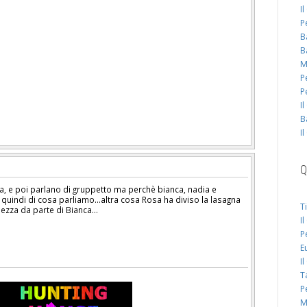
I
P
B
B
M
P
P
I
B
I
Q
ta, e poi parlano di gruppetto ma perchè bianca, nadia e
quindi di cosa parliamo...altra cosa Rosa ha diviso la lasagna
T
zza da parte di Bianca...
I
P
E
I
T
P
M