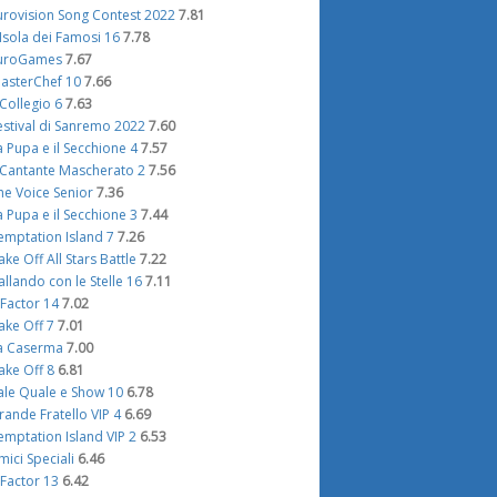
urovision Song Contest 2022
7.81
'Isola dei Famosi 16
7.78
uroGames
7.67
asterChef 10
7.66
l Collegio 6
7.63
estival di Sanremo 2022
7.60
a Pupa e il Secchione 4
7.57
l Cantante Mascherato 2
7.56
he Voice Senior
7.36
a Pupa e il Secchione 3
7.44
emptation Island 7
7.26
ake Off All Stars Battle
7.22
allando con le Stelle 16
7.11
 Factor 14
7.02
ake Off 7
7.01
a Caserma
7.00
ake Off 8
6.81
ale Quale e Show 10
6.78
rande Fratello VIP 4
6.69
emptation Island VIP 2
6.53
mici Speciali
6.46
 Factor 13
6.42