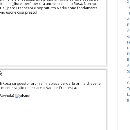
X
n idea migliore, però per ora anche io elimino Rosa. Non ho
T
di lei, però Francesca e soprattutto Nadia sono fondamentali
no uscire così presto!
T
A
B
A
G
F
B
F
I
A
S
T
G
di Rosa su questo forum e mi spiace perderla prima di averla
 ma non voglio rinunciare a Nadia e Francesca.
T
L
 Pawhola?
I