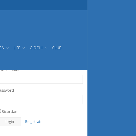
ICA
LIFE
GIOCHI
CLUB
ome utente
assword
Ricordami
Registrati