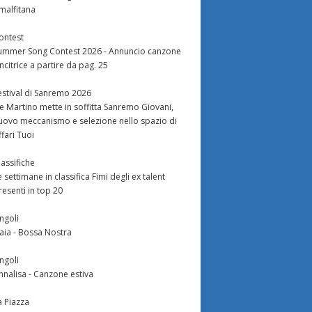
malfitana
ontest
ummer Song Contest 2026 - Annuncio canzone
incitrice a partire da pag. 25
estival di Sanremo 2026
e Martino mette in soffitta Sanremo Giovani,
uovo meccanismo e selezione nello spazio di
ffari Tuoi
lassifiche
e settimane in classifica Fimi degli ex talent
resenti in top 20
ingoli
aia - Bossa Nostra
ingoli
nnalisa - Canzone estiva
a Piazza