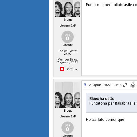
Puntatona per Italiabrasile
Bluex
Utente 2xP
Utente
Forum Posts:
2440
Member Since:
7 agosto, 2013
Offline
6
21 aprile, 2022 - 23:15
Bluex ha detto
Puntatona per Italiabrasi
Bluex
Utente 2xP
Ho parlato comunque
Utente