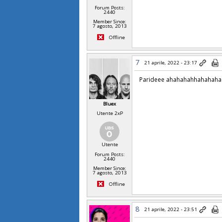
Forum Posts:
2440
Member Since:
7 agosto, 2013
Offline
7
21 aprile, 2022 - 23:17
Parideee ahahahahhahahah
Bluex
Utente 2xP
Utente
Forum Posts:
2440
Member Since:
7 agosto, 2013
Offline
8
21 aprile, 2022 - 23:51