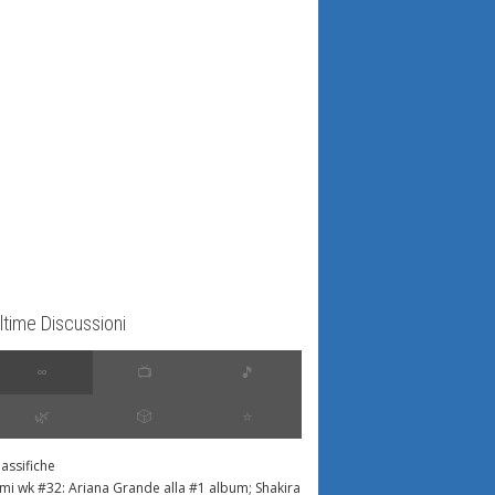
ltime Discussioni
∞
📺
🎵
🌿
🎲
⭐️
lassifiche
imi wk #32: Ariana Grande alla #1 album; Shakira