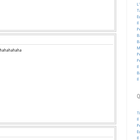
L
T
E
I
P
B
B
M
ahahahahaha
P
P
I
B
I
Q
T
I
P
E
I