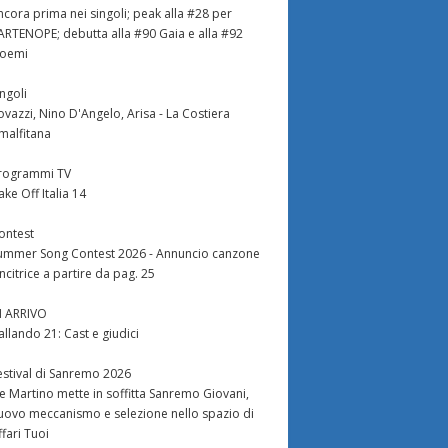
ncora prima nei singoli; peak alla #28 per
ARTENOPE; debutta alla #90 Gaia e alla #92
oemi
ingoli
ovazzi, Nino D'Angelo, Arisa - La Costiera
malfitana
rogrammi TV
ake Off Italia 14
ontest
ummer Song Contest 2026 - Annuncio canzone
incitrice a partire da pag. 25
N ARRIVO
allando 21: Cast e giudici
estival di Sanremo 2026
e Martino mette in soffitta Sanremo Giovani,
uovo meccanismo e selezione nello spazio di
ffari Tuoi