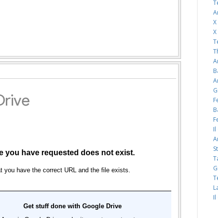
T
A
X
X
T
T
A
B
A
G
F
B
F
I
A
S
T
G
T
L
I