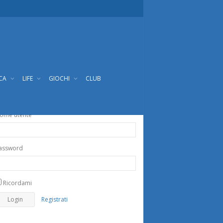
ICA
LIFE
GIOCHI
CLUB
ome utente
assword
Ricordami
Registrati