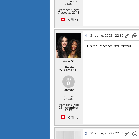
Forum Posts:
2440
Member Since:
7 agosto, 2013
Offline
4
21 aprile, 2022 - 22:30
Un po' troppo 'sta prova
KassaD1
Utente
2xDIAMANTE
Utente
Forum Posts:
28246
Member Since:
25 novembre,
2017
Offline
5
21 aprile, 2022 - 22:56