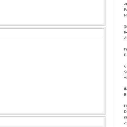
a
P
N
S
R
A
P
B
C
S
v
I
B
F
D
n
A