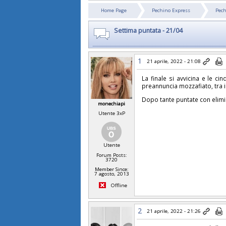
Home Page
Pechino Express
Pech
Settima puntata - 21/04
1
21 aprile, 2022 - 21:08
La finale si avvicina e le c
preannuncia mozzafiato, tra i
Dopo tante puntate con elimin
monechiapi
Utente 3xP
Utente
Forum Posts:
3720
Member Since:
7 agosto, 2013
Offline
2
21 aprile, 2022 - 21:26