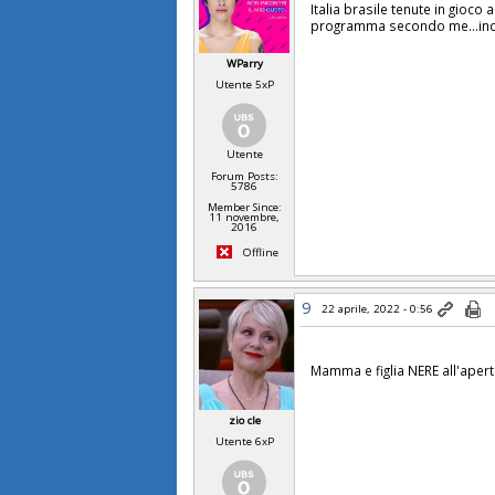
Italia brasile tenute in gioco 
programma secondo me...ind
WParry
Utente 5xP
Utente
Forum Posts:
5786
Member Since:
11 novembre,
2016
Offline
9
22 aprile, 2022 - 0:56
Mamma e figlia NERE all'apert
zio cle
Utente 6xP