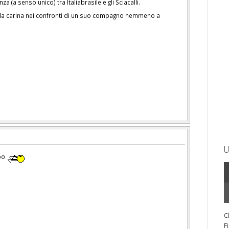
nza (a senso unico) tra Italiabrasile e gli Sciacalli.
a carina nei confronti di un suo compagno nemmeno a
U
oo
C
F