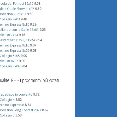
'Isola dei Famosi 16x12
9.53
ale e Quale Show 11x07
9.50
urovision 2021x03
9.50
l Collegio 4x03
9.40
echino Express 8x10
9.29
allando con le Stelle 16x01
9.23
ake Off 7x14
9.16
asterChef 11x23, 11x24
9.14
echino Express 9x10
9.07
echino Express 8x06
9.03
l Collegio 5x05
9.00
ake Off 8x07
9.00
l Collegio 5x06
8.84
ualitel RH - I programmi più votati
i spedisco in convento
9.72
l Collegio 4
8.82
echino Express 8
8.64
urovision Song Contest 2021
8.62
l Collegio 5
8.53