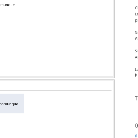
 comunque
C
L
p
S
G
S
A
L
È
T
le comunque
Q
I