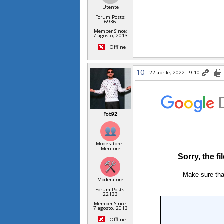
Utente
Forum Posts:
6936
Member Since:
7 agosto, 2013
Offline
10
22 aprile, 2022 - 9:10
Fob92
Moderatore -
Mentore
Moderatore
Forum Posts:
22133
Member Since:
7 agosto, 2013
Offline