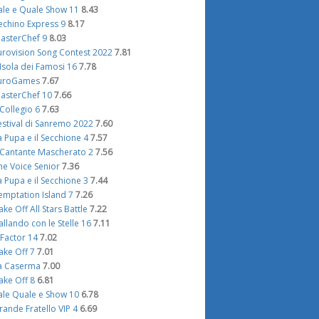
ale e Quale Show 11
8.43
echino Express 9
8.17
asterChef 9
8.03
urovision Song Contest 2022
7.81
'Isola dei Famosi 16
7.78
uroGames
7.67
asterChef 10
7.66
l Collegio 6
7.63
estival di Sanremo 2022
7.60
a Pupa e il Secchione 4
7.57
l Cantante Mascherato 2
7.56
he Voice Senior
7.36
a Pupa e il Secchione 3
7.44
emptation Island 7
7.26
ake Off All Stars Battle
7.22
allando con le Stelle 16
7.11
 Factor 14
7.02
ake Off 7
7.01
a Caserma
7.00
ake Off 8
6.81
ale Quale e Show 10
6.78
rande Fratello VIP 4
6.69