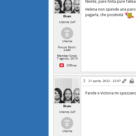
Niente, pare finita pure l’allea
Helena non spende una parol
pagarla, che positività
Bluex
Utente 2xP
Utente
Forum Posts:
2440
Member Since:
7 agosto, 2013
Offline
3
21 aprile, 2022 - 22:07
Paride e Victoria mi spezzan
Bluex
Utente 2xP
Utente