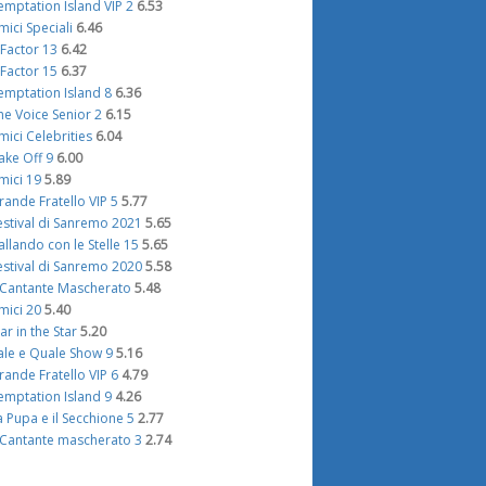
emptation Island VIP 2
6.53
mici Speciali
6.46
 Factor 13
6.42
 Factor 15
6.37
emptation Island 8
6.36
he Voice Senior 2
6.15
mici Celebrities
6.04
ake Off 9
6.00
mici 19
5.89
rande Fratello VIP 5
5.77
estival di Sanremo 2021
5.65
allando con le Stelle 15
5.65
estival di Sanremo 2020
5.58
l Cantante Mascherato
5.48
mici 20
5.40
tar in the Star
5.20
ale e Quale Show 9
5.16
rande Fratello VIP 6
4.79
emptation Island 9
4.26
a Pupa e il Secchione 5
2.77
l Cantante mascherato 3
2.74