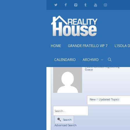
HOME
GRANDE FRATELLO VIP 7
L'ISOLA 
CALENDARIO
ARCHIVIO
Please consider registering
Guest
New / Updated Topics
Search
Advanced Search