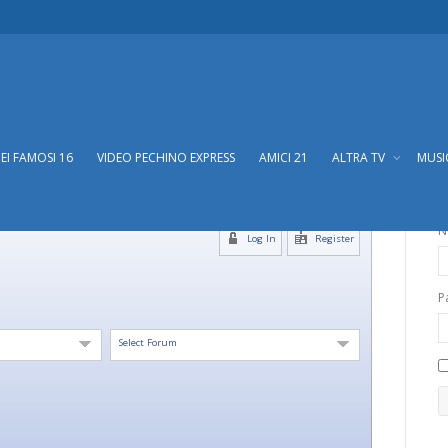
DEI FAMOSI 16
VIDEO PECHINO EXPRESS
AMICI 21
ALTRA TV
MUS
N
Log In
Register
P
Select Forum