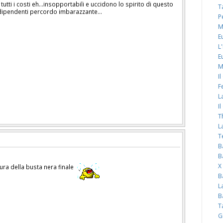
a tutti i costi eh...insopportabili e uccidono lo spirito di questo
T
ipendenti percordo imbarazzante...
P
M
E
L
E
M
I
F
L
I
T
L
T
B
B
X
ura della busta nera finale
B
L
B
T
G