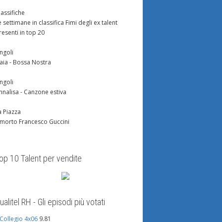
lassifiche
e settimane in classifica Fimi degli ex talent
resenti in top 20
ingoli
aia - Bossa Nostra
ingoli
nnalisa - Canzone estiva
a Piazza
 morto Francesco Guccini
op 10 Talent per vendite
ualitel RH - Gli episodi più votati
l Collegio 4x06
9.81