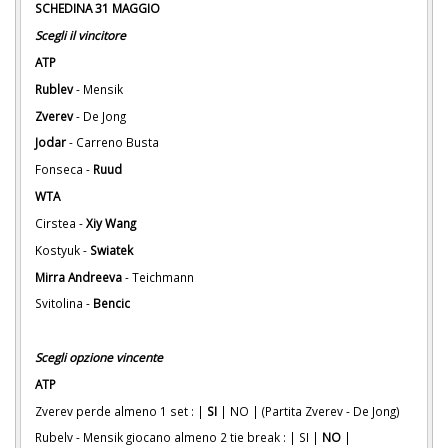
SCHEDINA 31 MAGGIO
Scegli il vincitore
ATP
Rublev
- Mensik
Zverev
- De Jong
Jodar
- Carreno Busta
Fonseca -
Ruud
WTA
Cirstea -
Xiy Wang
Kostyuk -
Swiatek
Mirra Andreeva
- Teichmann
Svitolina -
Bencic
Scegli opzione vincente
ATP
Zverev perde almeno 1 set : |
SI
| NO | (Partita Zverev - De Jong)
Rubelv - Mensik giocano almeno 2 tie break : | SI |
NO
|