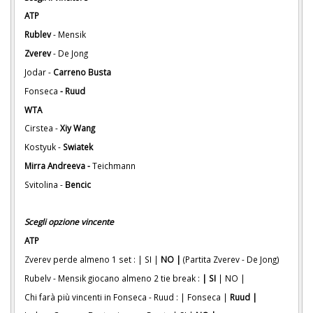
ATP
Rublev
- Mensik
Zverev
- De Jong
Jodar -
Carreno Busta
Fonseca
- Ruud
WTA
Cirstea -
Xiy Wang
Kostyuk -
Swiatek
Mirra Andreeva -
Teichmann
Svitolina -
Bencic
Scegli opzione vincente
ATP
Zverev perde almeno 1 set : | SI |
NO |
(Partita Zverev - De Jong)
Rubelv - Mensik giocano almeno 2 tie break :
| SI
| NO |
Chi farà più vincenti in Fonseca - Ruud : | Fonseca |
Ruud |