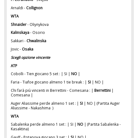
Arnaldi -
Collignon
WTA
Shnaider
- Oliynykova
Kalinskaya
- Osorio
Sakkari -
Chwalinska
Jovic -
Osaka
Scegli opzione vincente
ATP
Cobolli - Tien giocano 5 set : | SI |
NO
|
Faria - Tiafoe giocano almeno 1 tie break : |
SI
| NO |
Chi farà più vincenti in Berrettini - Comesana : |
Berrettini
|
Comesana |
Auger Aliassime perde almeno 1 set : |
SI
| NO | (Partita Auger
Aliassime - Nakashima )
WTA
Sabalenka perde almeno 1 set : | SI |
NO
| (Partita Sabalenka -
Kasaktina)
Gauff - Potapova giocano 3 set : |
SI
| NO |