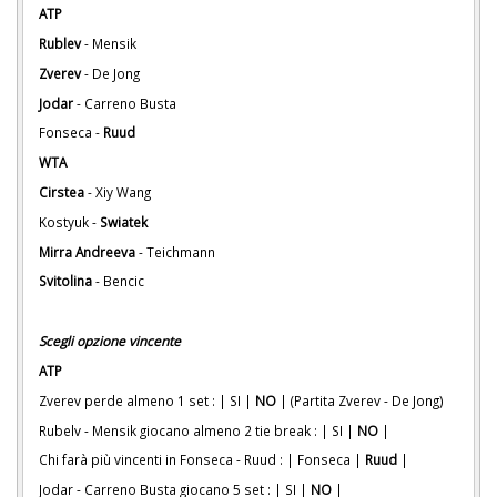
ATP
Rublev
- Mensik
Zverev
- De Jong
Jodar
- Carreno Busta
Fonseca -
Ruud
WTA
Cirstea
- Xiy Wang
Kostyuk -
Swiatek
Mirra Andreeva
- Teichmann
Svitolina
- Bencic
Scegli opzione vincente
ATP
Zverev perde almeno 1 set : | SI |
NO
| (Partita Zverev - De Jong)
Rubelv - Mensik giocano almeno 2 tie break : | SI |
NO
|
Chi farà più vincenti in Fonseca - Ruud : | Fonseca |
Ruud
|
Jodar - Carreno Busta giocano 5 set : | SI |
NO
|