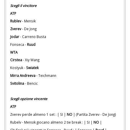
Scegli il vincitore
ATP
Rublev
- Mensik
Zverev
- De Jong
Jodar
- Carreno Busta
Fonseca -
Ruud
WTA
Cirstea
- Xiy Wang
Kostyuk -
Swiatek
Mirra Andreeva
- Teichmann
Svitolina
- Bencic
Scegli opzione vincente
ATP
Zverev perde almeno 1 set : | SI |
NO
| (Partita Zverev - De Jong)
Rubelv - Mensik giocano almeno 2 tie break : | SI |
NO
|
Chi farà più vincenti in Fonseca - Ruud : | Fonseca |
Ruud
|