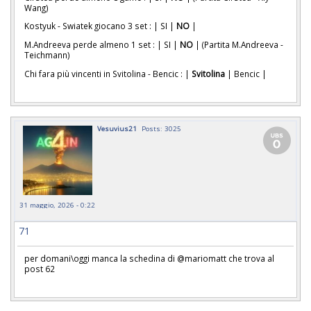
Wang)
Kostyuk - Swiatek giocano 3 set : | SI |
NO
|
M.Andreeva perde almeno 1 set : | SI |
NO
| (Partita M.Andreeva -
Teichmann)
Chi fara più vincenti in Svitolina - Bencic : |
Svitolina
| Bencic |
Vesuvius21
Posts: 3025
31 maggio, 2026 - 0:22
71
per domani\oggi manca la schedina di @mariomatt che trova al
post 62