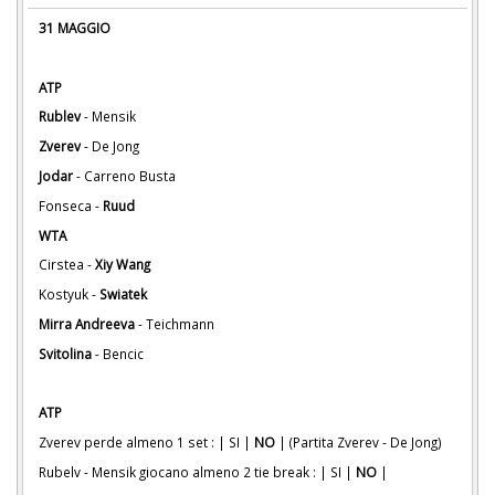
31 MAGGIO
ATP
Rublev
- Mensik
Zverev
- De Jong
Jodar
- Carreno Busta
Fonseca -
Ruud
WTA
Cirstea -
Xiy Wang
Kostyuk -
Swiatek
Mirra Andreeva
- Teichmann
Svitolina
- Bencic
ATP
Zverev perde almeno 1 set : | SI |
NO
| (Partita Zverev - De Jong)
Rubelv - Mensik giocano almeno 2 tie break : | SI |
NO
|