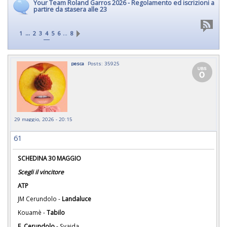
Your Team Roland Garros 2026 - Regolamento ed iscrizioni a
partire da stasera alle 23
...
…
1
2
3
4
5
6
8
pesca
Posts: 35925
29 maggio, 2026 - 20:15
61
SCHEDINA 30 MAGGIO
Scegli il vincitore
ATP
JM Cerundolo -
Landaluce
Kouamè -
Tabilo
F. Cerundolo
- Svajda