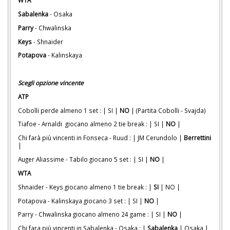
WTA
Sabalenka
- Osaka
Parry
- Chwalinska
Keys
- Shnaider
Potapova
- Kalinskaya
Scegli opzione vincente
ATP
Cobolli perde almeno 1 set : | SI |
NO
| (Partita Cobolli - Svajda)
Tiafoe - Arnaldi giocano almeno 2 tie break : | SI |
NO
|
Chi farà più vincenti in Fonseca - Ruud : | JM Cerundolo |
Berrettini
|
Auger Aliassime - Tabilo giocano 5 set : | SI |
NO
|
WTA
Shnaider - Keys giocano almeno 1 tie break : |
SI
| NO |
Potapova - Kalinskaya giocano 3 set : | SI |
NO
|
Parry - Chwalinska giocano almeno 24 game : | SI |
NO
|
Chi fara più vincenti in Sabalenka - Osaka : |
Sabalenka
| Osaka |