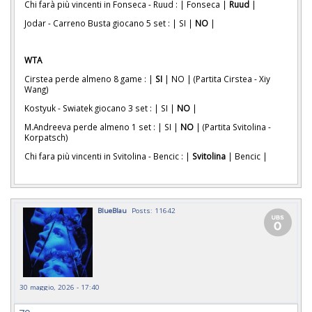
Chi farà più vincenti in Fonseca - Ruud : | Fonseca |
Ruud
|
Jodar - Carreno Busta giocano 5 set : | SI |
NO
|
WTA
Cirstea perde almeno 8 game : |
SI
| NO | (Partita Cirstea - Xiy
Wang)
Kostyuk - Swiatek giocano 3 set : | SI |
NO
|
M.Andreeva perde almeno 1 set : | SI |
NO
| (Partita Svitolina -
Korpatsch)
Chi fara più vincenti in Svitolina - Bencic : |
Svitolina
| Bencic |
BlueBlau
Posts: 11642
30 maggio, 2026 - 17:40