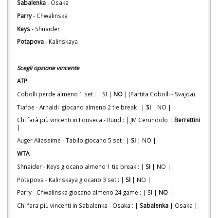
Sabalenka
- Osaka
Parry
- Chwalinska
Keys
- Shnaider
Potapova
- Kalinskaya
Scegli opzione vincente
ATP
Cobolli perde almeno 1 set : | SI |
NO
| (Partita Cobolli - Svajda)
Tiafoe - Arnaldi giocano almeno 2 tie break : |
SI
| NO |
Chi farà più vincenti in Fonseca - Ruud : | JM Cerundolo |
Berrettini
|
Auger Aliassime - Tabilo giocano 5 set : |
SI
| NO |
WTA
Shnaider - Keys giocano almeno 1 tie break : |
SI
| NO |
Potapova - Kalinskaya giocano 3 set : |
SI
| NO |
Parry - Chwalinska giocano almeno 24 game : | SI |
NO
|
Chi fara più vincenti in Sabalenka - Osaka : |
Sabalenka
| Osaka |