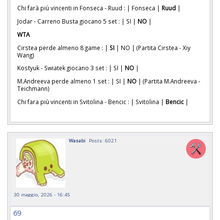
Chi farà più vincenti in Fonseca - Ruud : | Fonseca |
Ruud
|
Jodar - Carreno Busta giocano 5 set : | SI |
NO
|
WTA
Cirstea perde almeno 8 game : |
SI
| NO | (Partita Cirstea - Xiy
Wang)
Kostyuk - Swiatek giocano 3 set : | SI |
NO
|
M.Andreeva perde almeno 1 set : | SI |
NO
| (Partita M.Andreeva -
Teichmann)
Chi fara più vincenti in Svitolina - Bencic : | Svitolina |
Bencic
|
Wasabi
Posts: 6021
30 maggio, 2026 - 16:45
69