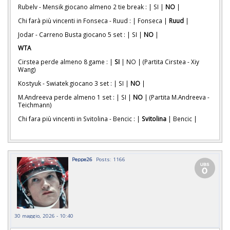
Rubelv - Mensik giocano almeno 2 tie break : | SI |
NO
|
Chi farà più vincenti in Fonseca - Ruud : | Fonseca |
Ruud
|
Jodar - Carreno Busta giocano 5 set : | SI |
NO
|
WTA
Cirstea perde almeno 8 game : |
SI
| NO | (Partita Cirstea - Xiy
Wang)
Kostyuk - Swiatek giocano 3 set : | SI |
NO
|
M.Andreeva perde almeno 1 set : | SI |
NO
| (Partita M.Andreeva -
Teichmann)
Chi fara più vincenti in Svitolina - Bencic : |
Svitolina
| Bencic |
Peppe26
Posts: 1166
30 maggio, 2026 - 10:40