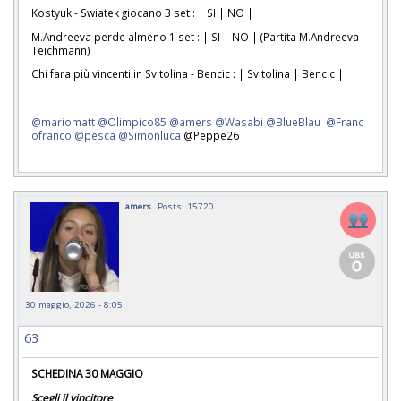
Kostyuk - Swiatek giocano 3 set : | SI | NO |
M.Andreeva perde almeno 1 set : | SI | NO | (Partita M.Andreeva -
Teichmann)
Chi fara più vincenti in Svitolina - Bencic : | Svitolina | Bencic |
@mariomatt
@Olimpico85
@amers
@Wasabi
@BlueBlau
@Franc
ofranco
@pesca
@Simonluca
@Peppe26
amers
Posts: 15720
30 maggio, 2026 - 8:05
63
SCHEDINA 30 MAGGIO
Scegli il vincitore