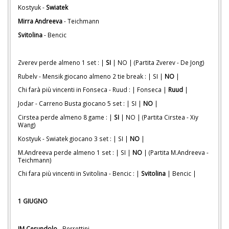
Kostyuk -
Swiatek
Mirra Andreeva
- Teichmann
Svitolina
- Bencic
Zverev perde almeno 1 set : |
SI
| NO | (Partita Zverev - De Jong)
Rubelv - Mensik giocano almeno 2 tie break : | SI |
NO
|
Chi farà più vincenti in Fonseca - Ruud : | Fonseca |
Ruud
|
Jodar - Carreno Busta giocano 5 set : | SI |
NO
|
Cirstea perde almeno 8 game : |
SI
| NO | (Partita Cirstea - Xiy
Wang)
Kostyuk - Swiatek giocano 3 set : | SI |
NO
|
M.Andreeva perde almeno 1 set : | SI |
NO
| (Partita M.Andreeva -
Teichmann)
Chi fara più vincenti in Svitolina - Bencic : |
Svitolina
| Bencic |
1 GIUGNO
JM Cerundolo
- Berrettini