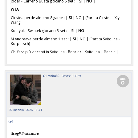
Jodar - Carreno Busta giocano 5 set : | SI |
NO |
WTA
Cirstea perde almeno 8 game : |
SI
| NO | (Partita Cirstea - Xiy
Wang)
Kostyuk - Swiatek giocano 3 set : | SI |
NO
|
M.Andreeva perde almeno 1 set :
| SI |
NO | (Partita Svitolina -
Korpatsch)
Chi fara più vincenti in Svitolina -
Bencic :
| Svitolina | Bencic |
Olimpico85
Posts: 50629
30 maggio, 2026 - 8:41
64
Scegli il vincitore