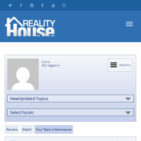
Toggl
Guest
navig
Actions
Not logged in
New/Updated Topics
Select Forum
Forums
Giochi
Your Team e Scommesse