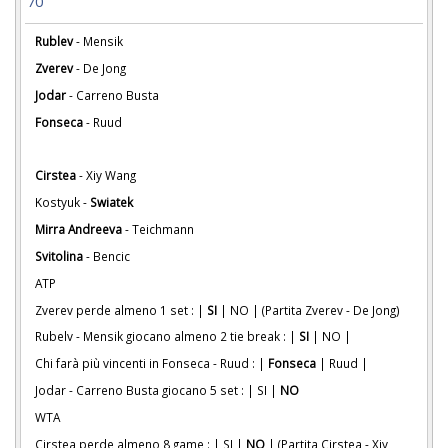
70
Rublev
- Mensik
Zverev
- De Jong
Jodar
- Carreno Busta
Fonseca
- Ruud
Cirstea
- Xiy Wang
Kostyuk -
Swiatek
Mirra Andreeva
- Teichmann
Svitolina
- Bencic
ATP
Zverev perde almeno 1 set : |
SI
| NO | (Partita Zverev - De Jong)
Rubelv - Mensik giocano almeno 2 tie break : |
SI
| NO |
Chi farà più vincenti in Fonseca - Ruud : |
Fonseca
| Ruud |
Jodar - Carreno Busta giocano 5 set : | SI |
NO
WTA
Cirstea perde almeno 8 game : | SI |
NO
| (Partita Cirstea - Xiy