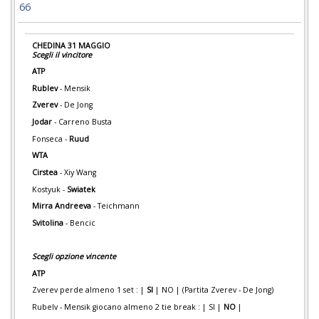
66
CHEDINA 31 MAGGIO
Scegli il vincitore
ATP
Rublev
- Mensik
Zverev
- De Jong
Jodar
- Carreno Busta
Fonseca -
Ruud
WTA
Cirstea
- Xiy Wang
Kostyuk -
Swiatek
Mirra Andreeva
- Teichmann
Svitolina
- Bencic
Scegli opzione vincente
ATP
Zverev perde almeno 1 set : |
SI
| NO | (Partita Zverev - De Jong)
Rubelv - Mensik giocano almeno 2 tie break : | SI |
NO
|