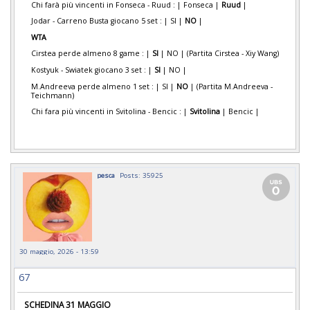
Chi farà più vincenti in Fonseca - Ruud : | Fonseca |
Ruud
|
Jodar - Carreno Busta giocano 5 set : | SI |
NO
|
WTA
Cirstea perde almeno 8 game : |
SI
| NO | (Partita Cirstea - Xiy Wang)
Kostyuk - Swiatek giocano 3 set : |
SI
| NO |
M.Andreeva perde almeno 1 set : | SI |
NO
| (Partita M.Andreeva -
Teichmann)
Chi fara più vincenti in Svitolina - Bencic : |
Svitolina
| Bencic |
pesca
Posts: 35925
30 maggio, 2026 - 13:59
67
SCHEDINA 31 MAGGIO