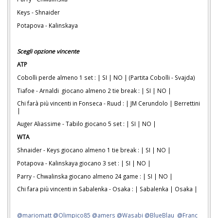
Keys - Shnaider
Potapova - Kalinskaya
Scegli opzione vincente
ATP
Cobolli perde almeno 1 set : | SI | NO | (Partita Cobolli - Svajda)
Tiafoe - Arnaldi giocano almeno 2 tie break : | SI | NO |
Chi farà più vincenti in Fonseca - Ruud : | JM Cerundolo | Berrettini
|
Auger Aliassime - Tabilo giocano 5 set : | SI | NO |
WTA
Shnaider - Keys giocano almeno 1 tie break : | SI | NO |
Potapova - Kalinskaya giocano 3 set : | SI | NO |
Parry - Chwalinska giocano almeno 24 game : | SI | NO |
Chi fara più vincenti in Sabalenka - Osaka : | Sabalenka | Osaka |
@mariomatt
@Olimpico85
@amers
@Wasabi
@BlueBlau
@Franc