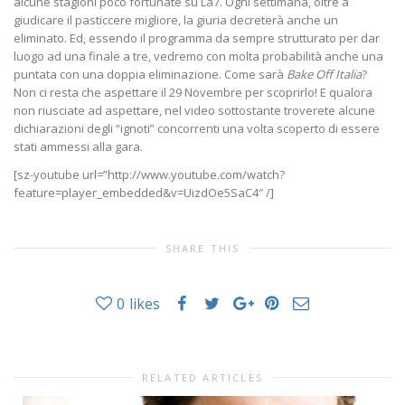
alcune stagioni poco fortunate su La7. Ogni settimana, oltre a
giudicare il pasticcere migliore, la giuria decreterà anche un
eliminato. Ed, essendo il programma da sempre strutturato per dar
luogo ad una finale a tre, vedremo con molta probabilità anche una
puntata con una doppia eliminazione. Come sarà
Bake Off Italia
?
Non ci resta che aspettare il 29 Novembre per scoprirlo! E qualora
non riusciate ad aspettare, nel video sottostante troverete alcune
dichiarazioni degli “ignoti” concorrenti una volta scoperto di essere
stati ammessi alla gara.
[sz-youtube url=”http://www.youtube.com/watch?
feature=player_embedded&v=UizdOe5SaC4″ /]
SHARE THIS
0
likes
RELATED ARTICLES