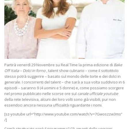
Partirà venerdì 29 Novembre su Real Time la prima edizione di
Bake
Off Italia – Dolci in forno
, talent show culinario – come il sottotitolo
stesso potrà suggerire – basato sul mondo delle torte e dei dolci in
generale. I concorrenti del talent – che sarà a sua volta suddiviso in 6
episodi – saranno 9 (4 uomini e 5 donne) e, come possiamo scorgere
nel promo pubblicato nelle scorse ore sul
canale ufficiale youtube
della rete televisiva, alcuni dei loro volti sono già visibili, pur non
essendoci ancora nessuna ufficialità riguardante i nomi.
[sz-youtube url=”http://www.youtube.com/watch?v=7Gwoszzw3ms”
/]
Com’è strutturato però il programma? Gli amanti delle versioni