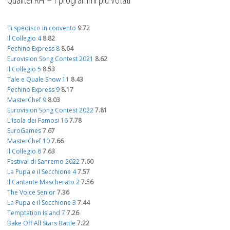
Qualitel RH – I programmi più votati
Ti spedisco in convento
9.72
Il Collegio 4
8.82
Pechino Express 8
8.64
Eurovision Song Contest 2021
8.62
Il Collegio 5
8.53
Tale e Quale Show 11
8.43
Pechino Express 9
8.17
MasterChef 9
8.03
Eurovision Song Contest 2022
7.81
L'Isola dei Famosi 16
7.78
EuroGames
7.67
MasterChef 10
7.66
Il Collegio 6
7.63
Festival di Sanremo 2022
7.60
La Pupa e il Secchione 4
7.57
Il Cantante Mascherato 2
7.56
The Voice Senior
7.36
La Pupa e il Secchione 3
7.44
Temptation Island 7
7.26
Bake Off All Stars Battle
7.22