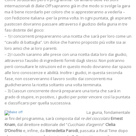
internazionali di
Bake Off
sapranno già in che modo si svolge la gara
ma è bene ricordarlo per coloro che si appresteranno a vederla –
con l’edizione italiana -per la prima volta. In ogni puntata, gli aspiranti
pasticceri dovranno passare attraverso il giudizio della giuria in tre
fasi distinte del gioco:
– 1) I concorrenti prepareranno una ricetta che sarà per loro come un
“cavallo di battaglia”. Un dolce che hanno proposto più volte sia ai
loro amici che ai loro parenti.
– 2) I cuochi saranno alle prese con una ricetta data loro dai giudici,
attraverso l’ausilio di ingredienti forniti dagli stessi. Non potranno
però consultare le istruzioni ed in questo modo dovranno dar spazio
alle loro conoscenze e abilità. Inoltre i giudici, in questa seconda
fase, non osserveranno il lavoro svolto dai concorrenti ma
giudicheranno la ricetta soltanto una volta terminata.
– 3) Ciascun concorrente dovrà preparare una torta che sarà in
grado di stupire, in positivo, i giudici per poter vincere così la puntata
e classificarsi per quella successiva.
La giuria, fondamentale
ai fini del programma, sarà composta dal
re del cioccolato
Ernest
Knam
, dal direttore editoriale del “
Cucchiaio d’argento
”
Clelia
D’Onofrio
e, infine, da
Benedetta Parodi
, passata a Real Time dopo