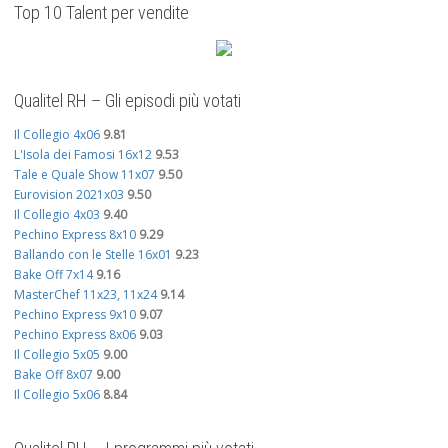
Top 10 Talent per vendite
Qualitel RH – Gli episodi più votati
Il Collegio 4x06
9.81
L'Isola dei Famosi 16x12
9.53
Tale e Quale Show 11x07
9.50
Eurovision 2021x03
9.50
Il Collegio 4x03
9.40
Pechino Express 8x10
9.29
Ballando con le Stelle 16x01
9.23
Bake Off 7x14
9.16
MasterChef 11x23, 11x24
9.14
Pechino Express 9x10
9.07
Pechino Express 8x06
9.03
Il Collegio 5x05
9.00
Bake Off 8x07
9.00
Il Collegio 5x06
8.84