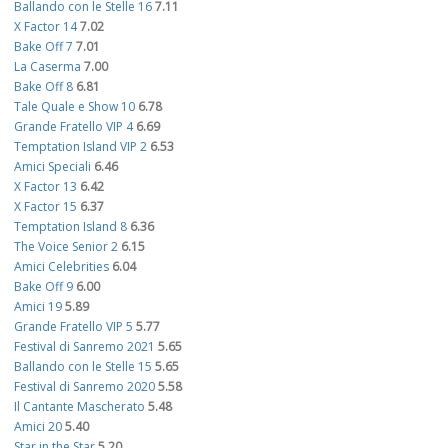
Ballando con le Stelle 16
7.11
X Factor 14
7.02
Bake Off 7
7.01
La Caserma
7.00
Bake Off 8
6.81
Tale Quale e Show 10
6.78
Grande Fratello VIP 4
6.69
Temptation Island VIP 2
6.53
Amici Speciali
6.46
X Factor 13
6.42
X Factor 15
6.37
Temptation Island 8
6.36
The Voice Senior 2
6.15
Amici Celebrities
6.04
Bake Off 9
6.00
Amici 19
5.89
Grande Fratello VIP 5
5.77
Festival di Sanremo 2021
5.65
Ballando con le Stelle 15
5.65
Festival di Sanremo 2020
5.58
Il Cantante Mascherato
5.48
Amici 20
5.40
Star in the Star
5.20