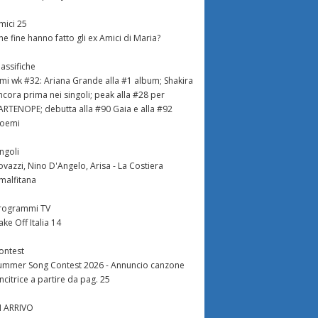
mici 25
he fine hanno fatto gli ex Amici di Maria?
lassifiche
imi wk #32: Ariana Grande alla #1 album; Shakira
ncora prima nei singoli; peak alla #28 per
ARTENOPE; debutta alla #90 Gaia e alla #92
oemi
ingoli
ovazzi, Nino D'Angelo, Arisa - La Costiera
malfitana
rogrammi TV
ake Off Italia 14
ontest
ummer Song Contest 2026 - Annuncio canzone
incitrice a partire da pag. 25
N ARRIVO