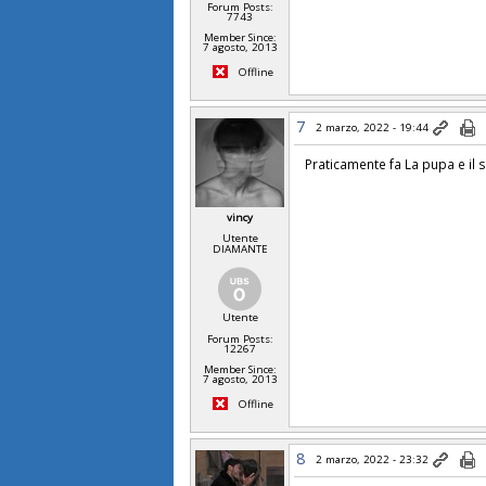
Forum Posts:
7743
Member Since:
7 agosto, 2013
Offline
7
2 marzo, 2022 - 19:44
Praticamente fa La pupa e il
vincy
Utente
DIAMANTE
Utente
Forum Posts:
12267
Member Since:
7 agosto, 2013
Offline
8
2 marzo, 2022 - 23:32