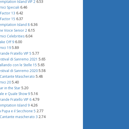
emptation Island VIP 2
6.53
mici Speciali
6.46
 Factor 13
6.42
 Factor 15
6.37
emptation Island 8
6.36
he Voice Senior 2
6.15
mici Celebrities
6.04
ake Off 9
6.00
mici 19
5.89
rande Fratello VIP 5
5.77
estival di Sanremo 2021
5.65
allando con le Stelle 15
5.65
estival di Sanremo 2020
5.58
l Cantante Mascherato
5.48
mici 20
5.40
tar in the Star
5.20
ale e Quale Show 9
5.16
rande Fratello VIP 6
4.79
emptation Island 9
4.26
a Pupa e il Secchione 5
2.77
l Cantante mascherato 3
2.74