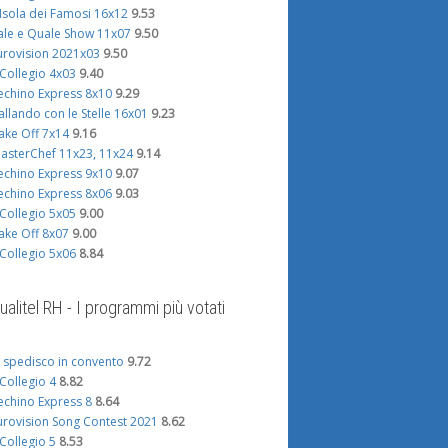
'Isola dei Famosi 16x12
9.53
ale e Quale Show 11x07
9.50
urovision 2021x03
9.50
l Collegio 4x03
9.40
echino Express 8x10
9.29
allando con le Stelle 16x01
9.23
ake Off 7x14
9.16
asterChef 11x23, 11x24
9.14
echino Express 9x10
9.07
echino Express 8x06
9.03
l Collegio 5x05
9.00
ake Off 8x07
9.00
l Collegio 5x06
8.84
ualitel RH - I programmi più votati
i spedisco in convento
9.72
l Collegio 4
8.82
echino Express 8
8.64
urovision Song Contest 2021
8.62
l Collegio 5
8.53