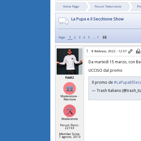
Home Page
Forum Televisione
Pr
La Pupa e il Secchione Show
…
Page:
1
2
3
4
5
7
1
8 febbraio, 2022 - 12:57
Da martedì 15 marzo, con Ba
UCCISO dal promo
Fob92
Il promo de
#LaPupaEIlSec
— Trash Italiano (@trash_it
Moderatore -
Mentore
Moderatore
Forum Posts:
22133
Member Since:
7 agosto, 2013