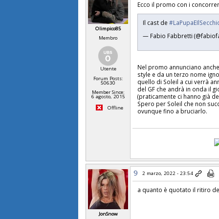
Ecco il promo con i concorren
Il cast de
#LaPupaEIlSecch
Olimpico85
— Fabio Fabbretti (@fabiof
Membro
Nel promo annunciano anche l
Utente
style e da un terzo nome ign
Forum Posts:
quello di Soleil a cui verrà a
50630
del GF che andrà in onda il 
Member Since:
(praticamente ci hanno già de
6 agosto, 2015
Spero per Soleil che non succ
Offline
ovunque fino a bruciarlo.
9
2 marzo, 2022 - 23:54
a quanto è quotato il ritiro d
JonSnow