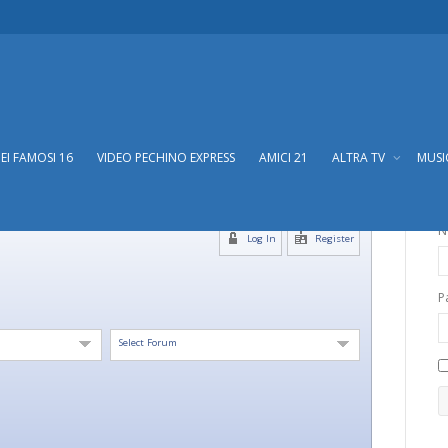
DEI FAMOSI 16
VIDEO PECHINO EXPRESS
AMICI 21
ALTRA TV
MUS
N
Log In
Register
P
Select Forum