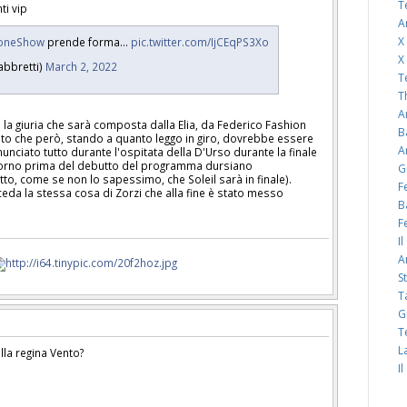
T
ti vip
A
X
ioneShow
prende forma…
pic.twitter.com/IjCEqPS3Xo
X
abbretti)
March 2, 2022
T
T
A
a giuria che sarà composta dalla Elia, da Federico Fashion
B
oto che però, stando a quanto leggo in giro, dovrebbe essere
A
nnunciato tutto durante l'ospitata della D'Urso durante la finale
giorno prima del debutto del programma dursiano
G
tto, come se non lo sapessimo, che Soleil sarà in finale).
F
eda la stessa cosa di Zorzi che alla fine è stato messo
B
F
I
A
S
T
G
T
L
ella regina Vento?
I