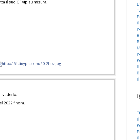
tta il suo GF vip su misura.
L
T
E
I
P
B
B
M
P
P
I
B
I
i vederlo.
Q
el 2022 finora.
T
I
P
E
I