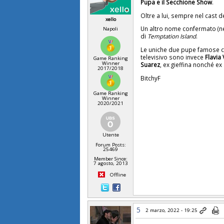
Pupa e il Secchione Show
.
Oltre a lui, sempre nel cast d
xello
Un altro nome confermato (nel
Napoli
di
Temptation Island
.
Le uniche due pupe famose 
televisivo sono invece
Flavia
Game Ranking
Winner
Suarez
, ex gieffina nonché ex d
2017/2018
BitchyF
Game Ranking
Winner
2020/2021
Utente
Forum Posts:
25469
Member Since:
7 agosto, 2013
Offline
5
2 marzo, 2022 - 19:25