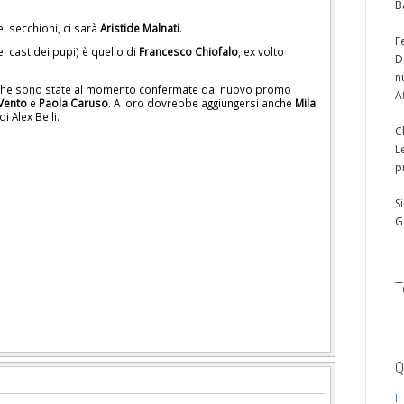
B
ei secchioni, ci sarà
Aristide Malnati
.
F
 cast dei pupi) è quello di
Francesco Chiofalo
, ex volto
D
n
che sono state al momento confermate dal nuovo promo
A
 Vento
e
Paola Caruso
. A loro dovrebbe aggiungersi anche
Mila
i Alex Belli.
C
L
p
S
G
T
Q
I