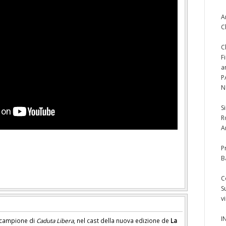
A
C
C
F
a
P
N
S
R
A
P
B
C
S
v
I
l campione di
Caduta Libera
, nel cast della nuova edizione de
La