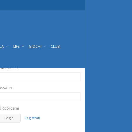
ICA
LIFE
GIOCHI
CLUB
ome utente
assword
Ricordami
Registrati