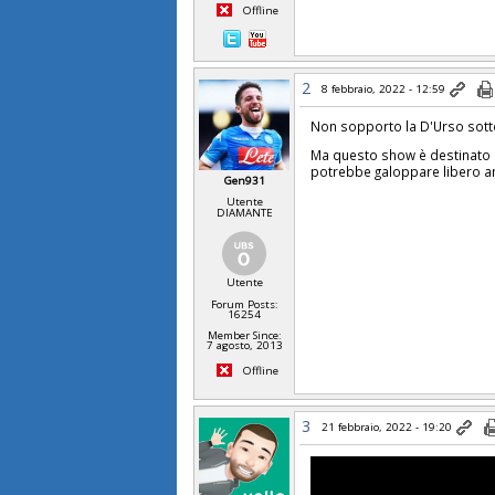
Offline
2
8 febbraio, 2022 - 12:59
Non sopporto la D'Urso sotto
Ma questo show è destinato a 
potrebbe galoppare libero an
Gen931
Utente
DIAMANTE
Utente
Forum Posts:
16254
Member Since:
7 agosto, 2013
Offline
3
21 febbraio, 2022 - 19:20