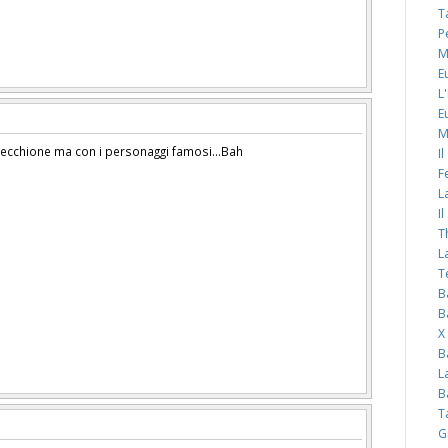
T
P
M
E
L
E
M
 secchione ma con i personaggi famosi...Bah
I
F
L
I
T
L
T
B
B
X
B
L
B
T
G