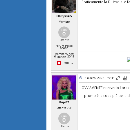
Praticamente la D'Urso si è fa
Olimpico85
Membro
Utente
Forum Posts:
50630
Member Since:
6 agosto, 2015
Offline
6
2 marzo, 2022 - 19:31
OVVIAMENTE non vedo l'ora d
Il promo è la cosa più bella d
Pupi87
Utente 7xP
Utente