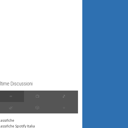
ltime Discussioni
∞
📺
🎵
🌿
🎲
⭐️
lassifiche
lassifiche Spotify Italia