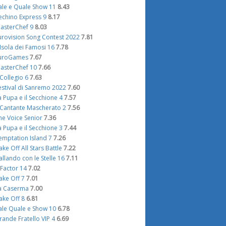
ale e Quale Show 11
8.43
echino Express 9
8.17
asterChef 9
8.03
urovision Song Contest 2022
7.81
'Isola dei Famosi 16
7.78
uroGames
7.67
asterChef 10
7.66
l Collegio 6
7.63
estival di Sanremo 2022
7.60
a Pupa e il Secchione 4
7.57
l Cantante Mascherato 2
7.56
he Voice Senior
7.36
a Pupa e il Secchione 3
7.44
emptation Island 7
7.26
ake Off All Stars Battle
7.22
allando con le Stelle 16
7.11
 Factor 14
7.02
ake Off 7
7.01
a Caserma
7.00
ake Off 8
6.81
ale Quale e Show 10
6.78
rande Fratello VIP 4
6.69