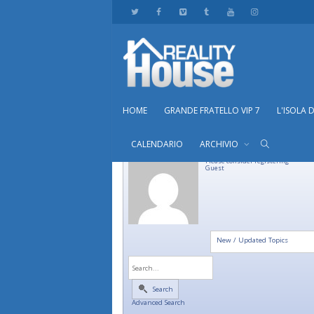
HOME
GRANDE FRATELLO VIP 7
L'ISOLA 
CALENDARIO
ARCHIVIO
Please consider registering
Guest
New / Updated Topics
Search
Advanced Search