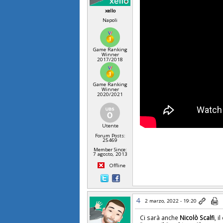
xello
Napoli
Game Ranking
Winner
2017/2018
Game Ranking
Winner
2020/2021
Utente
Forum Posts:
25469
Member Since:
7 agosto, 2013
Offline
4
2 marzo, 2022 - 19:20
Ci sarà anche
Nicolò Scalfi
, i