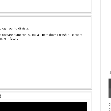
 ogni punto di vista.
toccare numeroni su italia1. Rete dove il trash di Barbara
che in futuro
U
C
C