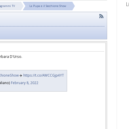
L
ogrammi TV
La Pupa e il Secchione Show
rbara D'Urso.
chioneShow
✈️
https://t.co/AWCCGjp4YT
aliano)
February 8, 2022