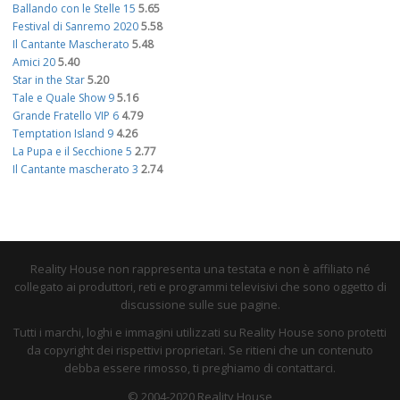
Ballando con le Stelle 15
5.65
Festival di Sanremo 2020
5.58
Il Cantante Mascherato
5.48
Amici 20
5.40
Star in the Star
5.20
Tale e Quale Show 9
5.16
Grande Fratello VIP 6
4.79
Temptation Island 9
4.26
La Pupa e il Secchione 5
2.77
Il Cantante mascherato 3
2.74
Reality House non rappresenta una testata e non è affiliato né
collegato ai produttori, reti e programmi televisivi che sono oggetto di
discussione sulle sue pagine.
Tutti i marchi, loghi e immagini utilizzati su Reality House sono protetti
da copyright dei rispettivi proprietari. Se ritieni che un contenuto
debba essere rimosso, ti preghiamo di contattarci.
© 2004-2020 Reality House