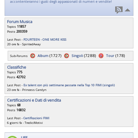
accontenteranno i gusti degli appassionati di numeri e vendite!
Forum Musica
Topics
11857
Posts
200359
Last Post -
FOURTEEN - ONE MORE KISS
20 ore fa
-
SpiritedAway
(1727)
(7288)
(178)
Album
Singoli
Tour
Sub-Forums
Classifiche
Topics
775
Posts
42702
Last Post -
Ex talent con più settimane passate nella Top 10 FIMI (singoli)
23 ore fa
-
Princess Carolyn
Certificazioni e Dati di vendita
Topics
68
Posts
16832
Last Post -
Certificazioni FIMI
6 giorni fa
-
TrediciMotivi
LIFE