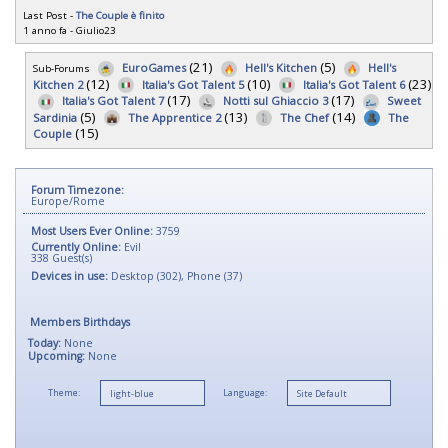
Last Post -
The Couple è finito
1 anno fa
-
Giulio23
(21)
(5)
EuroGames
Hell's Kitchen
Hell's
Sub-Forums
(12)
(10)
(23)
Kitchen 2
Italia's Got Talent 5
Italia's Got Talent 6
(17)
(17)
Italia's Got Talent 7
Notti sul Ghiaccio 3
Sweet
(5)
(13)
(14)
Sardinia
The Apprentice 2
The Chef
The
(15)
Couple
Forum Timezone:
Europe/Rome
Most Users Ever Online:
3759
Currently Online:
Evil
338
Guest(s)
Devices in use:
Desktop (302), Phone (37)
Members Birthdays
Today:
None
Upcoming:
None
Theme:
Language: