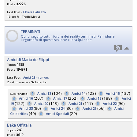
Posts
32226
Last Post -
Chiara Galiazzo
13 ore fa
-
TrediciMotivi
TERMINATI
Qui di seguito tutti i forum dei reality terminati. Per ridurre
l'ingombro di questa sezione clicca qui sopra.
Amici di Maria de Filippi
Topics
1755
Posts
194971
Last Post -
Amici 26 - rumors
2 settimane fa
-
NicksFactor
(104)
(123)
(137)
Amici 13
Amici 14
Amici 15
Sub-Forums
(207)
(252)
(188)
Amici 16
Amici 17
Amici 18
Amici
(127)
(119)
(117)
(96)
19
Amici 20
Amici 21
Amici 22
(80)
(80)
(56)
Amici 23
Amici 24
Amici 25
Amici
(40)
(29)
Celebrities
Amici Speciali
Bake Off Italia
Topics
260
Posts
3610