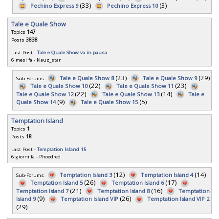
(33)
(3)
Pechino Express 9
Pechino Express 10
Tale e Quale Show
Topics
147
Posts
3838
Last Post -
Tale e Quale Show va in pausa
6 mesi fa
-
klauz_star
(23)
(29)
Tale e Quale Show 8
Tale e Quale Show 9
Sub-Forums
(22)
(23)
Tale e Quale Show 10
Tale e Quale Show 11
(22)
(14)
Tale e Quale Show 12
Tale e Quale Show 13
Tale e
(9)
(5)
Quale Show 14
Tale e Quale Show 15
Temptation Island
Topics
1
Posts
18
Last Post -
Temptation Island 15
6 giorni fa
-
Phoedred
(12)
(14)
Temptation Island 3
Temptation Island 4
Sub-Forums
(26)
(17)
Temptation Island 5
Temptation Island 6
(21)
(16)
Temptation Island 7
Temptation Island 8
Temptation
(9)
(26)
Island 9
Temptation Island VIP
Temptation Island VIP 2
(29)