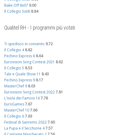
Bake Off 8x07
9.00
Il Collegio 5x06
8.84
Qualitel RH - I programmi più votati
Ti spedisco in convento
9.72
Il Collegio 4
8.82
Pechino Express 8
8.64
Eurovision Song Contest 2021
8.62
Il Collegio 5
8.53
Tale e Quale Show 11
8.43
Pechino Express 9
8.17
MasterChef 9
8.03
Eurovision Song Contest 2022
7.81
L'Isola dei Famosi 16
7.78
EuroGames
7.67
MasterChef 10
7.66
Il Collegio 6
7.63
Festival di Sanremo 2022
7.60
La Pupa e il Secchione 4
7.57
Il Cantante Mascherato 2
7.56