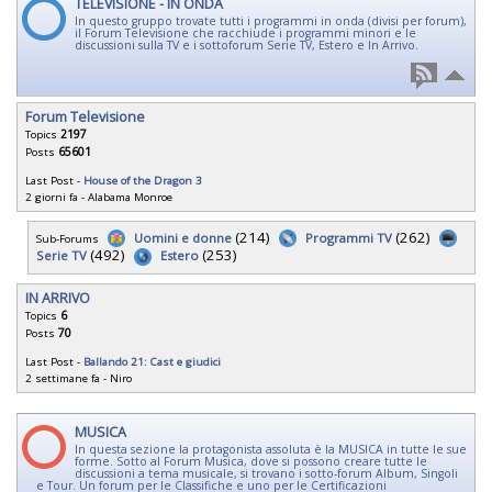
TELEVISIONE - IN ONDA
In questo gruppo trovate tutti i programmi in onda (divisi per forum),
il Forum Televisione che racchiude i programmi minori e le
discussioni sulla TV e i sottoforum Serie TV, Estero e In Arrivo.
Forum Televisione
Topics
2197
Posts
65601
Last Post -
House of the Dragon 3
2 giorni fa
-
Alabama Monroe
(214)
(262)
Uomini e donne
Programmi TV
Sub-Forums
(492)
(253)
Serie TV
Estero
IN ARRIVO
Topics
6
Posts
70
Last Post -
Ballando 21: Cast e giudici
2 settimane fa
-
Niro
MUSICA
In questa sezione la protagonista assoluta è la MUSICA in tutte le sue
forme. Sotto al Forum Musica, dove si possono creare tutte le
discussioni a tema musicale, si trovano i sotto-forum Album, Singoli
e Tour. Un forum per le Classifiche e uno per le Certificazioni