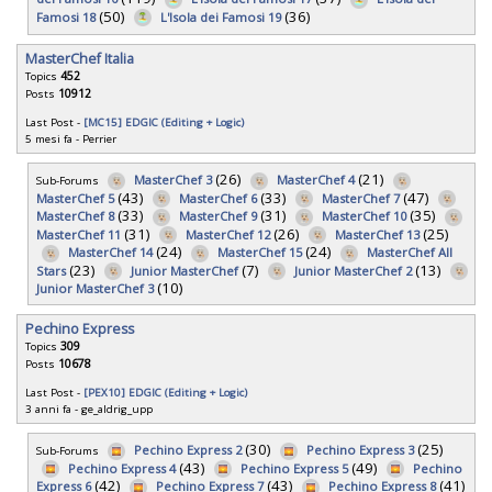
(50)
(36)
Famosi 18
L'Isola dei Famosi 19
MasterChef Italia
Topics
452
Posts
10912
Last Post -
[MC15] EDGIC (Editing + Logic)
5 mesi fa
-
Perrier
(26)
(21)
MasterChef 3
MasterChef 4
Sub-Forums
(43)
(33)
(47)
MasterChef 5
MasterChef 6
MasterChef 7
(33)
(31)
(35)
MasterChef 8
MasterChef 9
MasterChef 10
(31)
(26)
(25)
MasterChef 11
MasterChef 12
MasterChef 13
(24)
(24)
MasterChef 14
MasterChef 15
MasterChef All
(23)
(7)
(13)
Stars
Junior MasterChef
Junior MasterChef 2
(10)
Junior MasterChef 3
Pechino Express
Topics
309
Posts
10678
Last Post -
[PEX10] EDGIC (Editing + Logic)
3 anni fa
-
ge_aldrig_upp
(30)
(25)
Pechino Express 2
Pechino Express 3
Sub-Forums
(43)
(49)
Pechino Express 4
Pechino Express 5
Pechino
(42)
(43)
(41)
Express 6
Pechino Express 7
Pechino Express 8