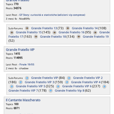
Grande Fratello
Topics
770
Posts
34376
Last Post -
GF Story: curiosità e statistiche (edizioni vip comprese)
3 mesi fa
-
Nico89Rc
(73)
(108)
Grande Fratello 13
Grande Fratello 14
Sub-Forums
(145)
(95)
Grande Fratello 15
Grande Fratello 16
Grande
(163)
(134)
Fratello 17
Grande Fratello 18
Grande Fratello 19
(52)
Grande Fratello VIP
Topics
1415
Posts
114995
Last Post -
Finale 19/05
2 mesi fa
-
shadow
(84)
Grande Fratello VIP
Grande Fratello VIP 2
Sub-Forums
(186)
(159)
(184)
Grande Fratello VIP 3
Grande Fratello VIP 4
(325)
(237)
Grande Fratello VIP 5
Grande Fratello VIP 6
(178)
(62)
Grande Fratello VIP 7
Grande Fratello Vip 8
Il Cantante Mascherato
Topics
100
Posts
6971