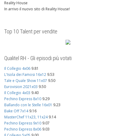
Reality House
In arrivo il nuovo sito di Reality House!
Top 10 Talent per vendite
Qualitel RH - Gli episodi più votati
Il Collegio 4x06
9.81
L'Isola dei Famosi 16x12
9.53
Tale e Quale Show 11x07
9.50
Eurovision 2021x03
9.50
Il Collegio 4x03
9.40
Pechino Express 8x10
9.29
Ballando con le Stelle 16x01
9.23
Bake Off 7x14
9.16
MasterChef 11x23, 11x24
9.14
Pechino Express 9x10
9.07
Pechino Express 8x06
9.03
Il Collegio 5x05
9.00