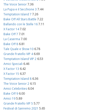
The Voice Senior
7.36
La Pupa e il Secchione 3
7.44
Temptation Island 7
7.26
Bake Off All Stars Battle
7.22
Ballando con le Stelle 16
7.11
X Factor 14
7.02
Bake Off 7
7.01
La Caserma
7.00
Bake Off 8
6.81
Tale Quale e Show 10
6.78
Grande Fratello VIP 4
6.69
Temptation Island VIP 2
6.53
Amici Speciali
6.46
X Factor 13
6.42
X Factor 15
6.37
Temptation Island 8
6.36
The Voice Senior 2
6.15
Amici Celebrities
6.04
Bake Off 9
6.00
Amici 19
5.89
Grande Fratello VIP 5
5.77
Festival di Sanremo 2021
5.65