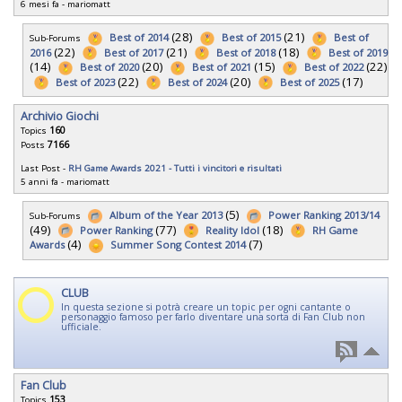
6 mesi fa
-
mariomatt
(28)
(21)
Best of 2014
Best of 2015
Best of
Sub-Forums
(22)
(21)
(18)
2016
Best of 2017
Best of 2018
Best of 2019
(14)
(20)
(15)
(22)
Best of 2020
Best of 2021
Best of 2022
(22)
(20)
(17)
Best of 2023
Best of 2024
Best of 2025
Archivio Giochi
Topics
160
Posts
7166
Last Post -
RH Game Awards 2021 - Tutti i vincitori e risultati
5 anni fa
-
mariomatt
(5)
Album of the Year 2013
Power Ranking 2013/14
Sub-Forums
(49)
(77)
(18)
Power Ranking
Reality Idol
RH Game
(4)
(7)
Awards
Summer Song Contest 2014
CLUB
In questa sezione si potrà creare un topic per ogni cantante o
personaggio famoso per farlo diventare una sorta di Fan Club non
ufficiale.
Fan Club
Topics
153