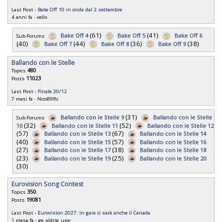
Last Post -
Bake Off 10 in onda dal 2 settembre
4 anni fa
-
xello
(61)
(41)
Bake Off 4
Bake Off 5
Bake Off 6
Sub-Forums
(40)
(44)
(36)
(38)
Bake Off 7
Bake Off 8
Bake Off 9
Ballando con le Stelle
Topics
480
Posts
11023
Last Post -
Finale 20/12
7 mesi fa
-
Nico89Rc
(31)
Ballando con le Stelle 9
Ballando con le Stelle
Sub-Forums
(32)
(52)
10
Ballando con le Stelle 11
Ballando con le Stelle 12
(57)
(67)
Ballando con le Stelle 13
Ballando con le Stelle 14
(40)
(57)
Ballando con le Stelle 15
Ballando con le Stelle 16
(27)
(38)
Ballando con le Stelle 17
Ballando con le Stelle 18
(23)
(25)
Ballando con le Stelle 19
Ballando con le Stelle 20
(30)
Eurovision Song Contest
Topics
350
Posts
19081
Last Post -
Eurovision 2027: in gara ci sarà anche il Canada
1 mese fa
-
ge_aldrig_upp