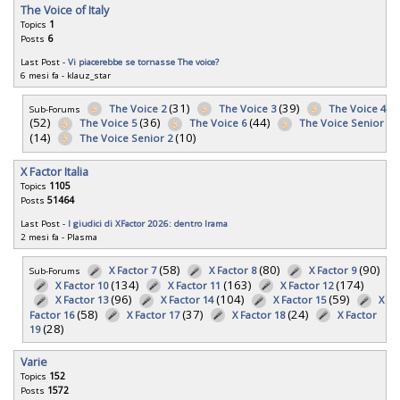
The Voice of Italy
Topics
1
Posts
6
Last Post -
Vi piacerebbe se tornasse The voice?
6 mesi fa
-
klauz_star
(31)
(39)
The Voice 2
The Voice 3
The Voice 4
Sub-Forums
(52)
(36)
(44)
The Voice 5
The Voice 6
The Voice Senior
(14)
(10)
The Voice Senior 2
X Factor Italia
Topics
1105
Posts
51464
Last Post -
I giudici di XFactor 2026: dentro Irama
2 mesi fa
-
Plasma
(58)
(80)
(90)
X Factor 7
X Factor 8
X Factor 9
Sub-Forums
(134)
(163)
(174)
X Factor 10
X Factor 11
X Factor 12
(96)
(104)
(59)
X Factor 13
X Factor 14
X Factor 15
X
(58)
(37)
(24)
Factor 16
X Factor 17
X Factor 18
X Factor
(28)
19
Varie
Topics
152
Posts
1572