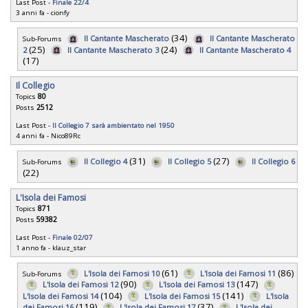
Last Post -
Finale 22/4
3 anni fa
-
cionfy
(34)
Il Cantante Mascherato
Il Cantante Mascherato
Sub-Forums
(25)
(24)
2
Il Cantante Mascherato 3
Il Cantante Mascherato 4
(17)
Il Collegio
Topics
80
Posts
2512
Last Post -
Il Collegio 7 sarà ambientato nel 1950
4 anni fa
-
Nico89Rc
(31)
(27)
Il Collegio 4
Il Collegio 5
Il Collegio 6
Sub-Forums
(22)
L'Isola dei Famosi
Topics
871
Posts
59382
Last Post -
Finale 02/07
1 anno fa
-
klauz_star
(61)
(86)
L'Isola dei Famosi 10
L'Isola dei Famosi 11
Sub-Forums
(90)
(147)
L'Isola dei Famosi 12
L'Isola dei Famosi 13
(104)
(141)
L'Isola dei Famosi 14
L'Isola dei Famosi 15
L'Isola
(119)
(37)
dei Famosi 16
L'Isola dei Famosi 17
L'Isola dei