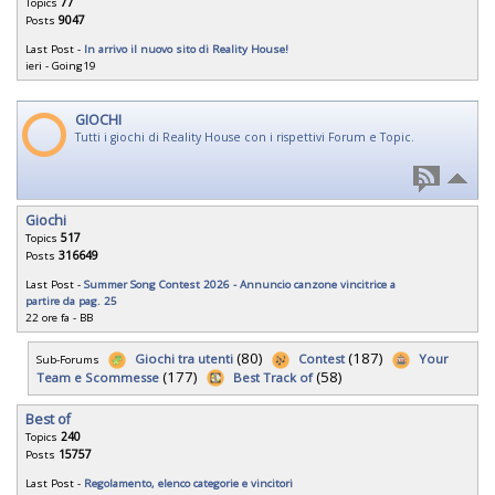
Topics
77
Posts
9047
Last Post -
In arrivo il nuovo sito di Reality House!
ieri
-
Going19
GIOCHI
Tutti i giochi di Reality House con i rispettivi Forum e Topic.
Giochi
Topics
517
Posts
316649
Last Post -
Summer Song Contest 2026 - Annuncio canzone vincitrice a
partire da pag. 25
22 ore fa
-
BB
(80)
(187)
Giochi tra utenti
Contest
Your
Sub-Forums
(177)
(58)
Team e Scommesse
Best Track of
Best of
Topics
240
Posts
15757
Last Post -
Regolamento, elenco categorie e vincitori