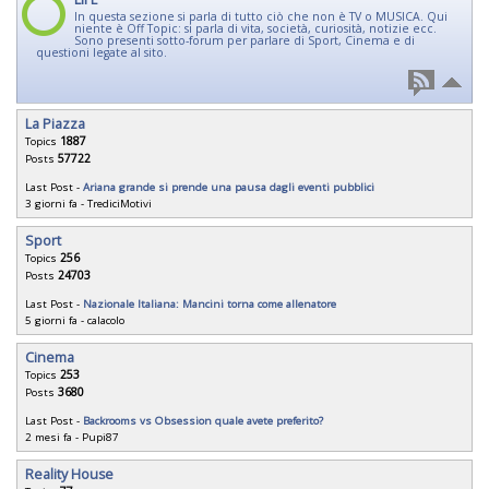
In questa sezione si parla di tutto ciò che non è TV o MUSICA. Qui
niente è Off Topic: si parla di vita, società, curiosità, notizie ecc.
Sono presenti sotto-forum per parlare di Sport, Cinema e di
questioni legate al sito.
La Piazza
Topics
1887
Posts
57722
Last Post -
Ariana grande si prende una pausa dagli eventi pubblici
3 giorni fa
-
TrediciMotivi
Sport
Topics
256
Posts
24703
Last Post -
Nazionale Italiana: Mancini torna come allenatore
5 giorni fa
-
calacolo
Cinema
Topics
253
Posts
3680
Last Post -
Backrooms vs Obsession quale avete preferito?
2 mesi fa
-
Pupi87
Reality House