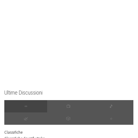
Ultime Discussioni
∞
📺
🎵
🌿
🎲
⭐️
Classifiche