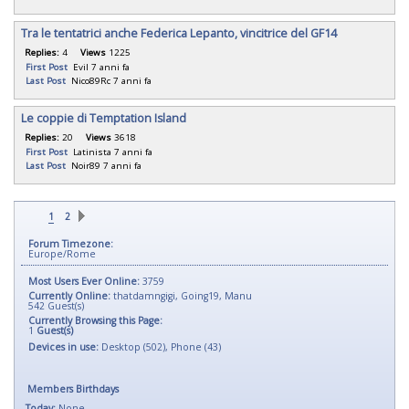
Tra le tentatrici anche Federica Lepanto, vincitrice del GF14
Replies:
4
Views
1225
First Post
Evil
7 anni fa
Last Post
Nico89Rc
7 anni fa
Le coppie di Temptation Island
Replies:
20
Views
3618
First Post
Latinista
7 anni fa
Last Post
Noir89
7 anni fa
1
2
Forum Timezone:
Europe/Rome
Most Users Ever Online:
3759
Currently Online:
thatdamngigi
,
Going19
,
Manu
542
Guest(s)
Currently Browsing this Page:
1
Guest(s)
Devices in use:
Desktop (502), Phone (43)
Members Birthdays
Today:
None