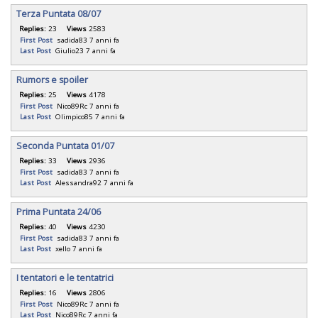
Terza Puntata 08/07
Replies:
23
Views
2583
First Post
sadida83
7 anni fa
Last Post
Giulio23
7 anni fa
Rumors e spoiler
Replies:
25
Views
4178
First Post
Nico89Rc
7 anni fa
Last Post
Olimpico85
7 anni fa
Seconda Puntata 01/07
Replies:
33
Views
2936
First Post
sadida83
7 anni fa
Last Post
Alessandra92
7 anni fa
Prima Puntata 24/06
Replies:
40
Views
4230
First Post
sadida83
7 anni fa
Last Post
xello
7 anni fa
I tentatori e le tentatrici
Replies:
16
Views
2806
First Post
Nico89Rc
7 anni fa
Last Post
Nico89Rc
7 anni fa