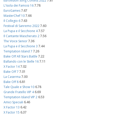
Eurovision Song Contest 2022
7.81
L'Isola dei Famosi 16
7.78
EuroGames
7.67
MasterChef 10
7.66
Il Collegio 6
7.63
Festival di Sanremo 2022
7.60
La Pupa e il Secchione 4
7.57
Il Cantante Mascherato 2
7.56
The Voice Senior
7.36
La Pupa e il Secchione 3
7.44
Temptation Island 7
7.26
Bake Off All Stars Battle
7.22
Ballando con le Stelle 16
7.11
X Factor 14
7.02
Bake Off 7
7.01
La Caserma
7.00
Bake Off 8
6.81
Tale Quale e Show 10
6.78
Grande Fratello VIP 4
6.69
Temptation Island VIP 2
6.53
Amici Speciali
6.46
X Factor 13
6.42
X Factor 15
6.37