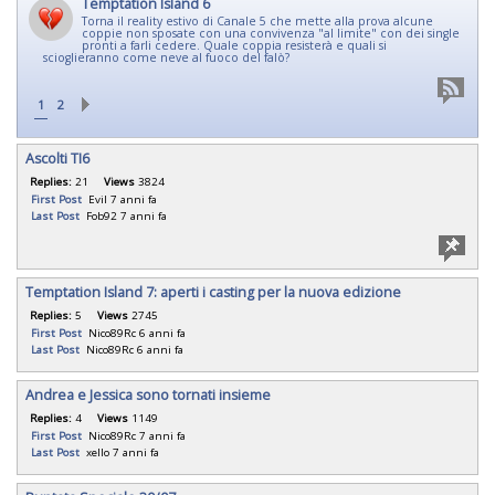
Temptation Island 6
Torna il reality estivo di Canale 5 che mette alla prova alcune
coppie non sposate con una convivenza "al limite" con dei single
pronti a farli cedere. Quale coppia resisterà e quali si
scioglieranno come neve al fuoco del falò?
1
2
Ascolti TI6
Replies:
21
Views
3824
First Post
Evil
7 anni fa
Last Post
Fob92
7 anni fa
Temptation Island 7: aperti i casting per la nuova edizione
Replies:
5
Views
2745
First Post
Nico89Rc
6 anni fa
Last Post
Nico89Rc
6 anni fa
Andrea e Jessica sono tornati insieme
Replies:
4
Views
1149
First Post
Nico89Rc
7 anni fa
Last Post
xello
7 anni fa