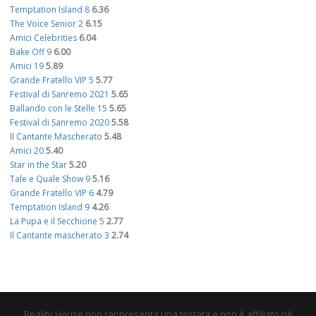
Temptation Island 8
6.36
The Voice Senior 2
6.15
Amici Celebrities
6.04
Bake Off 9
6.00
Amici 19
5.89
Grande Fratello VIP 5
5.77
Festival di Sanremo 2021
5.65
Ballando con le Stelle 15
5.65
Festival di Sanremo 2020
5.58
Il Cantante Mascherato
5.48
Amici 20
5.40
Star in the Star
5.20
Tale e Quale Show 9
5.16
Grande Fratello VIP 6
4.79
Temptation Island 9
4.26
La Pupa e il Secchione 5
2.77
Il Cantante mascherato 3
2.74
Reality House non rappresenta una testata e non è affiliato né