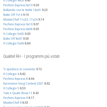
Il Collegio 4x03
9.40
Pechino Express 8x10
9.29
Ballando con le Stelle 16x01
9.23
Bake Off 7x14
9.16
MasterChef 11x23, 11x24
9.14
Pechino Express 9x10
9.07
Pechino Express 8x06
9.03
Il Collegio 5x05
9.00
Bake Off 8x07
9.00
Il Collegio 5x06
8.84
Qualitel RH - I programmi più votati
Ti spedisco in convento
9.72
Il Collegio 4
8.82
Pechino Express 8
8.64
Eurovision Song Contest 2021
8.62
Il Collegio 5
8.53
Tale e Quale Show 11
8.43
Pechino Express 9
8.17
MasterChef 9
8.03