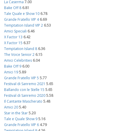
La Caserma
7.00
Bake Off 8
6.81
Tale Quale e Show 10
6.78
Grande Fratello VIP 4
6.69
Temptation Island VIP 2
6.53
Amici Speciali
6.46
X Factor 13
6.42
X Factor 15
6.37
Temptation Island 8
6.36
The Voice Senior 2
6.15
Amici Celebrities
6.04
Bake Off 9
6.00
Amici 19
5.89
Grande Fratello VIP 5
5.77
Festival di Sanremo 2021
5.65
Ballando con le Stelle 15
5.65
Festival di Sanremo 2020
5.58
Il Cantante Mascherato
5.48
Amici 20
5.40
Star in the Star
5.20
Tale e Quale Show 9
5.16
Grande Fratello VIP 6
4.79
Temptation Island 9
4.26