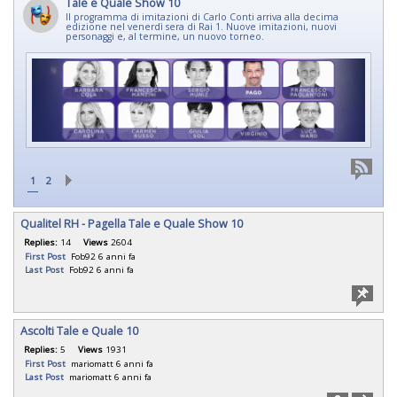
Tale e Quale Show 10
Il programma di imitazioni di Carlo Conti arriva alla decima
edizione nel venerdì sera di Rai 1. Nuove imitazioni, nuovi
personaggi e, al termine, un nuovo torneo.
1
2
Qualitel RH - Pagella Tale e Quale Show 10
Replies:
14
Views
2604
First Post
Fob92
6 anni fa
Last Post
Fob92
6 anni fa
Ascolti Tale e Quale 10
Replies:
5
Views
1931
First Post
mariomatt
6 anni fa
Last Post
mariomatt
6 anni fa