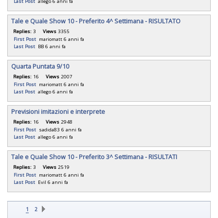
Last Post
allego
6 anni fa
Tale e Quale Show 10 - Preferito 4^ Settimana - RISULTATO
Replies:
3
Views
3355
First Post
mariomatt
6 anni fa
Last Post
BB
6 anni fa
Quarta Puntata 9/10
Replies:
16
Views
2007
First Post
mariomatt
6 anni fa
Last Post
allego
6 anni fa
Previsioni imitazioni e interprete
Replies:
16
Views
2948
First Post
sadida83
6 anni fa
Last Post
allego
6 anni fa
Tale e Quale Show 10 - Preferito 3^ Settimana - RISULTATI
Replies:
3
Views
2519
First Post
mariomatt
6 anni fa
Last Post
Evil
6 anni fa
1
2