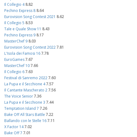
Il Collegio 4
8.82
Pechino Express 8
8.64
Eurovision Song Contest 2021
8.62
Il Collegio 5
8.53
Tale e Quale Show 11
8.43
Pechino Express 9
8.17
MasterChef 9
8.03
Eurovision Song Contest 2022
7.81
L'Isola dei Famosi 16
7.78
EuroGames
7.67
MasterChef 10
7.66
Il Collegio 6
7.63
Festival di Sanremo 2022
7.60
La Pupa e il Secchione 4
7.57
Il Cantante Mascherato 2
7.56
The Voice Senior
7.36
La Pupa e il Secchione 3
7.44
Temptation Island 7
7.26
Bake Off All Stars Battle
7.22
Ballando con le Stelle 16
7.11
X Factor 14
7.02
Bake Off 7
7.01