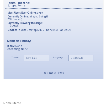
Forum Timezone:
Europe/Rome
Most Users Ever Online:
3759
Currently Online:
allego
,
Going19
260
Guest(s)
Currently Browsing this Page:
1
Guest(s)
Devices in use:
Desktop (210), Phone (50), Tablet (2)
Members Birthdays
Today:
None
Upcoming:
None
Theme:
Language:
©
Simple:Press
Nome utente