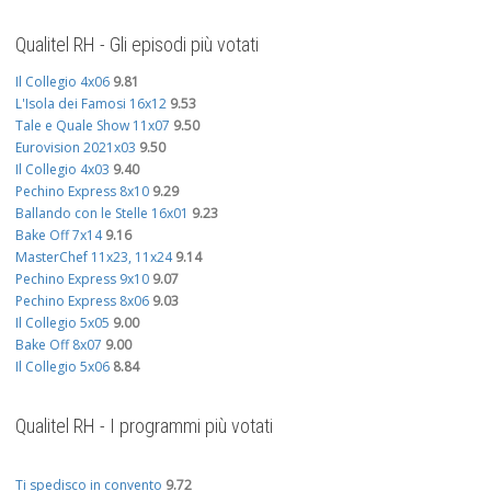
Qualitel RH - Gli episodi più votati
Il Collegio 4x06
9.81
L'Isola dei Famosi 16x12
9.53
Tale e Quale Show 11x07
9.50
Eurovision 2021x03
9.50
Il Collegio 4x03
9.40
Pechino Express 8x10
9.29
Ballando con le Stelle 16x01
9.23
Bake Off 7x14
9.16
MasterChef 11x23, 11x24
9.14
Pechino Express 9x10
9.07
Pechino Express 8x06
9.03
Il Collegio 5x05
9.00
Bake Off 8x07
9.00
Il Collegio 5x06
8.84
Qualitel RH - I programmi più votati
Ti spedisco in convento
9.72