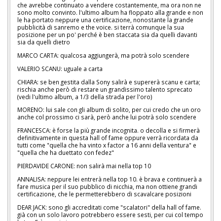
che avrebbe continuato a vendere costantemente, ma ora non ne
sono molto convinto. l'ultimo album ha floppato alla grande e non
le ha portato neppure una certificazione, nonostante la grande
pubblicità di sanremo e the voice. si terrà comunque la sua
posizione per un po' perché è ben staccata sia da quelli davanti
sia da quelli dietro
MARCO CARTA: qualcosa aggiungerà, ma potrà solo scendere
VALERIO SCANU: uguale a carta
CHIARA: se ben gestita dalla Sony salirà e supererà scanu e carta;
rischia anche però di restare un grandissimo talento sprecato
(vedi l'ultimo album, a 1/3 della strada per l'oro)
MORENO: lui sale con gli album di solito, per cui credo che un oro
anche col prossimo ci sarà, però anche lui potrà solo scendere
FRANCESCA: è forse la più grande incognita. o decolla e si firmerà
definitivamente in questa hall of fame oppure verrà ricordata da
tutti come "quella che ha vinto x factor a 16 anni della ventura" e
"quella che ha duettato con fedez"
PIERDAVIDE CARONE: non salirà mai nella top 10
ANNALISA: neppure lei entrerà nella top 10. è brava e continuerà a
fare musica per il suo pubblico di nicchia, ma non ottiene grandi
certificazione, che le permetterebbero di scavalcare posizioni
DEAR JACK: sono gli accreditati come "scalatori" della hall of fame.
già con un solo lavoro potrebbero essere sesti, per cui col tempo