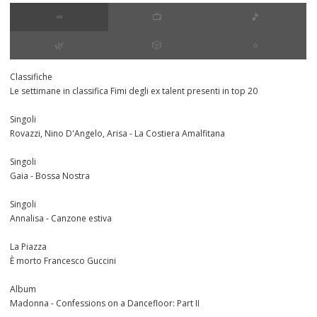
∞
📺
🎵
🌿
🎲
⭐️
Classifiche
Le settimane in classifica Fimi degli ex talent presenti in top 20
Singoli
Rovazzi, Nino D'Angelo, Arisa - La Costiera Amalfitana
Singoli
Gaia - Bossa Nostra
Singoli
Annalisa - Canzone estiva
La Piazza
È morto Francesco Guccini
Album
Madonna - Confessions on a Dancefloor: Part II