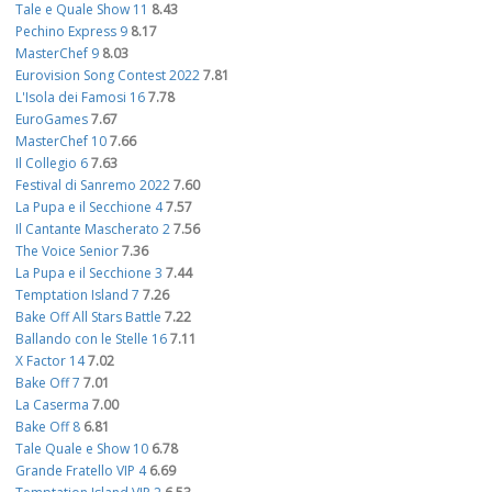
Tale e Quale Show 11
8.43
Pechino Express 9
8.17
MasterChef 9
8.03
Eurovision Song Contest 2022
7.81
L'Isola dei Famosi 16
7.78
EuroGames
7.67
MasterChef 10
7.66
Il Collegio 6
7.63
Festival di Sanremo 2022
7.60
La Pupa e il Secchione 4
7.57
Il Cantante Mascherato 2
7.56
The Voice Senior
7.36
La Pupa e il Secchione 3
7.44
Temptation Island 7
7.26
Bake Off All Stars Battle
7.22
Ballando con le Stelle 16
7.11
X Factor 14
7.02
Bake Off 7
7.01
La Caserma
7.00
Bake Off 8
6.81
Tale Quale e Show 10
6.78
Grande Fratello VIP 4
6.69