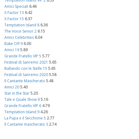
Temptation Island VIP 2
6.53
Amici Speciali
6.46
X Factor 13
6.42
X Factor 15
6.37
Temptation Island 8
6.36
The Voice Senior 2
6.15
Amici Celebrities
6.04
Bake Off 9
6.00
Amici 19
5.89
Grande Fratello VIP 5
5.77
Festival di Sanremo 2021
5.65
Ballando con le Stelle 15
5.65
Festival di Sanremo 2020
5.58
Il Cantante Mascherato
5.48
Amici 20
5.40
Star in the Star
5.20
Tale e Quale Show 9
5.16
Grande Fratello VIP 6
4.79
Temptation Island 9
4.26
La Pupa e il Secchione 5
2.77
Il Cantante mascherato 3
2.74