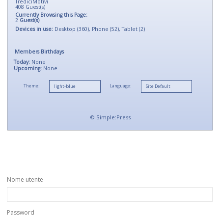
TrediciMotivi
408
Guest(s)
Currently Browsing this Page:
2
Guest(s)
Devices in use:
Desktop (360), Phone (52), Tablet (2)
Members Birthdays
Today:
None
Upcoming:
None
Theme:
Language:
©
Simple:Press
Nome utente
Password