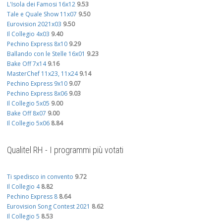
L'Isola dei Famosi 16x12
9.53
Tale e Quale Show 11x07
9.50
Eurovision 2021x03
9.50
Il Collegio 4x03
9.40
Pechino Express 8x10
9.29
Ballando con le Stelle 16x01
9.23
Bake Off 7x14
9.16
MasterChef 11x23, 11x24
9.14
Pechino Express 9x10
9.07
Pechino Express 8x06
9.03
Il Collegio 5x05
9.00
Bake Off 8x07
9.00
Il Collegio 5x06
8.84
Qualitel RH - I programmi più votati
Ti spedisco in convento
9.72
Il Collegio 4
8.82
Pechino Express 8
8.64
Eurovision Song Contest 2021
8.62
Il Collegio 5
8.53