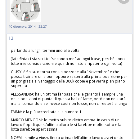
10 dicembre, 2014 - 22:27
13
parlando a lunghi termini uno alla volta:
(fate finta ci sia scritto "secondo me" ad ogni frase, perché sono
tutte mie considerazioni e quindi non sto a ripeterlo ogni volta)
GIUSY: è finita. o torna con un pezzone alla "Novembre" e che
possa trainare un album oppure resterà alla prima posizione per
un po' grazie al vantaggio delle 300k copie e poi verrà pian piano
superata
ALESSANDRA: ha un'ottima fanbase che le garantirà sempre una
delle posizioni di punta di questa hall of fame, però non ne starà
mai al comando e se invece così non fosse, non ci resterà a lungo
EMMA: è la più accreditata alla numero 1
MARCO MENGONI: lo metto subito dietro emma. in caso di un
lavoro flop di quest'ultima allora le si farebbe molto sotto e la
lotta sarebbe apertissima
NOEMI: simile a giusy. fino a prima dell'ultimo lavoro avrei detto