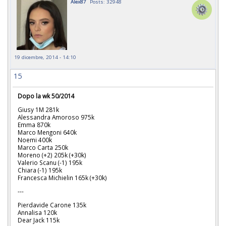
Alex87
Posts: 32948
19 dicembre, 2014 - 14:10
15
Dopo la wk 50/2014
Giusy 1M 281k
Alessandra Amoroso 975k
Emma 870k
Marco Mengoni 640k
Noemi 400k
Marco Carta 250k
Moreno (+2) 205k (+30k)
Valerio Scanu (-1) 195k
Chiara (-1) 195k
Francesca Michielin 165k (+30k)
---
Pierdavide Carone 135k
Annalisa 120k
Dear Jack 115k