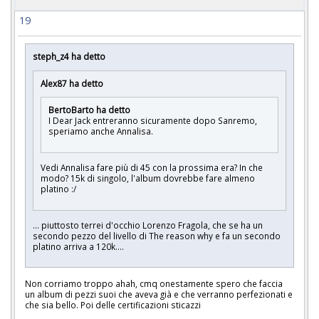
19
steph_z4 ha detto
Alex87 ha detto
BertoBarto ha detto
I Dear Jack entreranno sicuramente dopo Sanremo,
speriamo anche Annalisa.
Vedi Annalisa fare più di 45 con la prossima era? In che
modo? 15k di singolo, l'album dovrebbe fare almeno
platino :/
... piuttosto terrei d'occhio Lorenzo Fragola, che se ha un
secondo pezzo del livello di The reason why e fa un secondo
platino arriva a 120k....
Non corriamo troppo ahah, cmq onestamente spero che faccia
un album di pezzi suoi che aveva già e che verranno perfezionati e
che sia bello. Poi delle certificazioni sticazzi