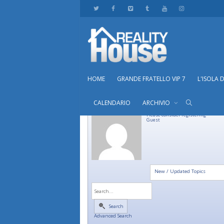
HOME
GRANDE FRATELLO VIP 7
L'ISOLA 
CALENDARIO
ARCHIVIO
Please consider registering
Guest
New / Updated Topics
Search
Advanced Search