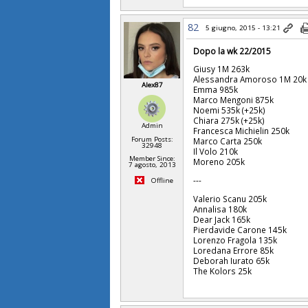
82
5 giugno, 2015 - 13:21
Dopo la wk 22/2015
Giusy 1M 263k
Alessandra Amoroso 1M 20k
Alex87
Emma 985k
Marco Mengoni 875k
Noemi 535k (+25k)
Chiara 275k (+25k)
Admin
Francesca Michielin 250k
Forum Posts:
Marco Carta 250k
32948
Il Volo
210k
Member Since:
Moreno 205k
7 agosto, 2013
---
Offline
Valerio Scanu 205k
Annalisa 180k
Dear Jack 165k
Pierdavide Carone 145k
Lorenzo Fragola 135k
Loredana Errore 85k
Deborah Iurato 65k
The Kolors 25k