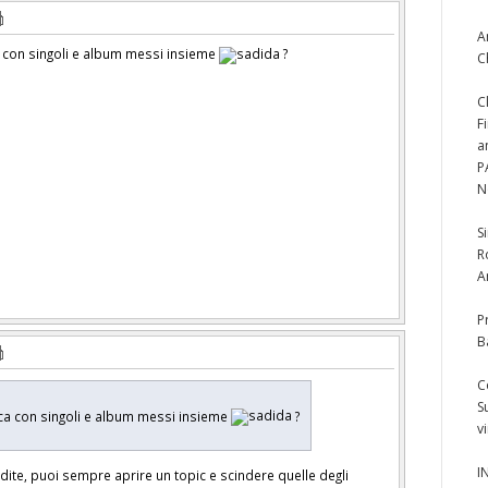
A
a con singoli e album messi insieme
?
C
C
F
a
P
N
S
R
A
P
B
C
S
ica con singoli e album messi insieme
?
v
I
ndite, puoi sempre aprire un topic e scindere quelle degli