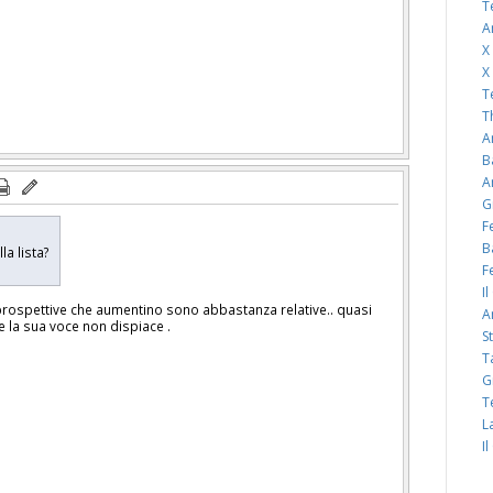
T
A
X
X
T
T
A
B
A
G
F
B
la lista?
F
I
le prospettive che aumentino sono abbastanza relative.. quasi
A
e la sua voce non dispiace .
S
T
G
T
L
I