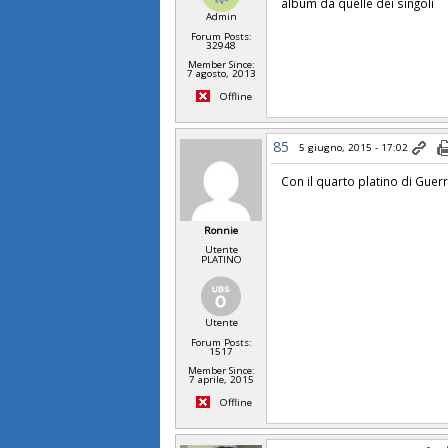
album da quelle dei singoli
Admin
Forum Posts:
32948
Member Since:
7 agosto, 2013
Offline
85
5 giugno, 2015 - 17:02
Con il quarto platino di Gu
Ronnie
Utente
PLATINO
Utente
Forum Posts:
1517
Member Since:
7 aprile, 2015
Offline