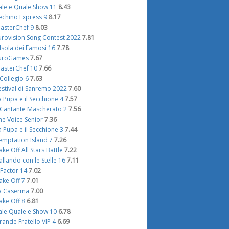
ale e Quale Show 11
8.43
echino Express 9
8.17
asterChef 9
8.03
urovision Song Contest 2022
7.81
'Isola dei Famosi 16
7.78
uroGames
7.67
asterChef 10
7.66
l Collegio 6
7.63
estival di Sanremo 2022
7.60
a Pupa e il Secchione 4
7.57
l Cantante Mascherato 2
7.56
he Voice Senior
7.36
a Pupa e il Secchione 3
7.44
emptation Island 7
7.26
ake Off All Stars Battle
7.22
allando con le Stelle 16
7.11
 Factor 14
7.02
ake Off 7
7.01
a Caserma
7.00
ake Off 8
6.81
ale Quale e Show 10
6.78
rande Fratello VIP 4
6.69