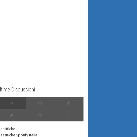
ltime Discussioni
∞
📺
🎵
🌿
🎲
⭐️
lassifiche
lassifiche Spotify Italia