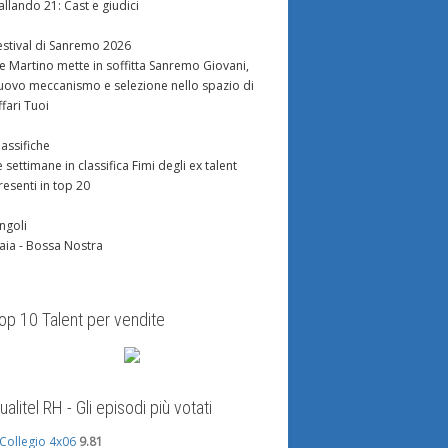
allando 21: Cast e giudici
estival di Sanremo 2026
e Martino mette in soffitta Sanremo Giovani,
uovo meccanismo e selezione nello spazio di
ffari Tuoi
lassifiche
e settimane in classifica Fimi degli ex talent
resenti in top 20
ingoli
aia - Bossa Nostra
op 10 Talent per vendite
ualitel RH - Gli episodi più votati
l Collegio 4x06
9.81