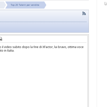
L
Top 20 Talent per vendite
 il video subito dopo la fine di XFactor, lui bravo, ottima voce
o in Italia.