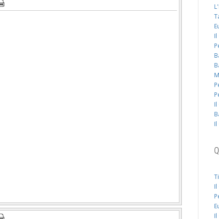
L
T
E
I
P
B
B
M
P
P
I
B
I
Q
T
I
P
E
I