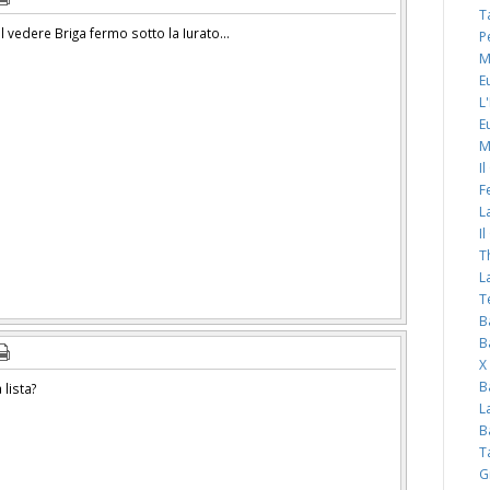
T
 vedere Briga fermo sotto la Iurato...
P
M
E
L
E
M
I
F
L
I
T
L
T
B
B
X
B
 lista?
L
B
T
G