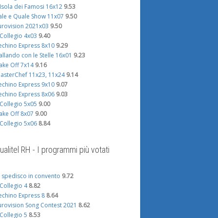
'Isola dei Famosi 16x12
9.53
ale e Quale Show 11x07
9.50
urovision 2021x03
9.50
l Collegio 4x03
9.40
echino Express 8x10
9.29
allando con le Stelle 16x01
9.23
ake Off 7x14
9.16
asterChef 11x23, 11x24
9.14
echino Express 9x10
9.07
echino Express 8x06
9.03
l Collegio 5x05
9.00
ake Off 8x07
9.00
l Collegio 5x06
8.84
ualitel RH - I programmi più votati
i spedisco in convento
9.72
l Collegio 4
8.82
echino Express 8
8.64
urovision Song Contest 2021
8.62
l Collegio 5
8.53