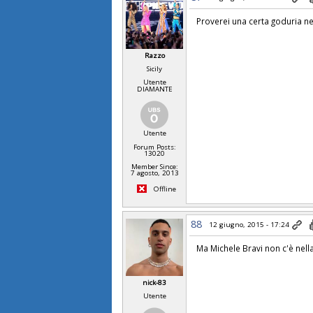
Proverei una certa goduria nel
Razzo
Sicily
Utente
DIAMANTE
Utente
Forum Posts:
13020
Member Since:
7 agosto, 2013
Offline
88
12 giugno, 2015 - 17:24
Ma Michele Bravi non c'è nella
nick-83
Utente