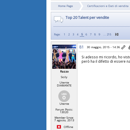
Home Page
Certificazioni e Dati di vendita
Top 20 Talent per vendite
…
Page:
1
2
3
4
5
6
7
8
9
215
81
30 maggio, 2015 - 14:36
Si adesso mi ricordo, ho visto
però ha il difetto di essere nat
Razzo
Sicily
Utente
DIAMANTE
Utente
Forum Posts:
13020
Member Since:
7 agosto, 2013
Offline