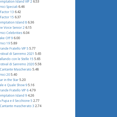
emptation Island VIP 2
6.53
mici Speciali
6.46
 Factor 13
6.42
 Factor 15
6.37
emptation Island 8
6.36
he Voice Senior 2
6.15
mici Celebrities
6.04
ake Off 9
6.00
mici 19
5.89
rande Fratello VIP 5
5.77
estival di Sanremo 2021
5.65
allando con le Stelle 15
5.65
estival di Sanremo 2020
5.58
l Cantante Mascherato
5.48
mici 20
5.40
tar in the Star
5.20
ale e Quale Show 9
5.16
rande Fratello VIP 6
4.79
emptation Island 9
4.26
a Pupa e il Secchione 5
2.77
l Cantante mascherato 3
2.74