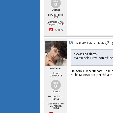
Utente
Forum Posts:
169
Member Since:
7 agosto, 2013
Offline
89
12 giugno, 2015 - 17:26
nick-83 ha detto
Ma Michele Bravi non c'è nel
matteo.m
Ha solo 15k certificate... e 
Utente
nulle. Mi dispiace perché a m
DIAMANTE
Utente
Forum Posts:
12455
Member Since:
25 marzo,
2014