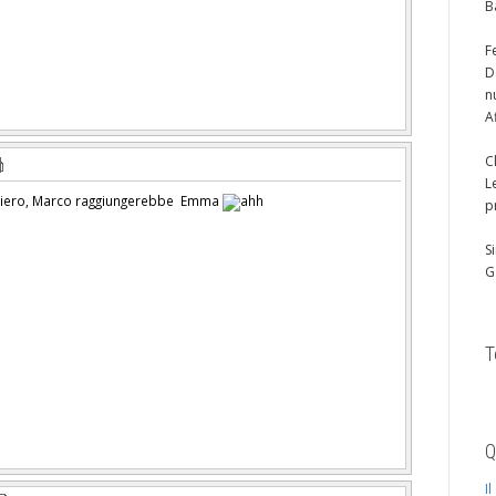
B
F
D
n
A
C
L
erriero, Marco raggiungerebbe Emma
p
S
G
T
Q
I