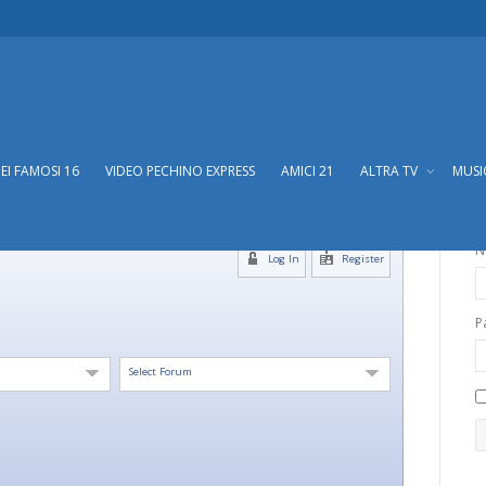
DEI FAMOSI 16
VIDEO PECHINO EXPRESS
AMICI 21
ALTRA TV
MUS
N
Log In
Register
P
Select Forum