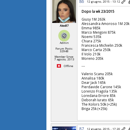
86
12 giugno, 2015 - 13:12
Dopo la wk 23/2015
Giusy 1M 263k
Alessandra Amoroso 1M 20k
Alex87
Emma 985k
Marco Mengoni 875k
Noemi 535k
Chiara 275k
Admin
Francesca Michielin 250k
Forum Posts:
Marco Carta 250k
32948
Il Volo
210k
Member Since:
Moreno 205k
7 agosto, 2013
---
Offline
Valerio Scanu 205k
Annalisa 180k
Dear Jack 165k
Pierdavide Carone 145k
Lorenzo Fragola 135k
Loredana Errore 85k
Deborah Iurato 65k
The Kolors 50k (+25k)
Briga 25k (+25k)
87
12 giugno, 2015 - 17:20