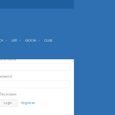
ICA
LIFE
GIOCHI
CLUB
ome utente
assword
Ricordami
Registrati