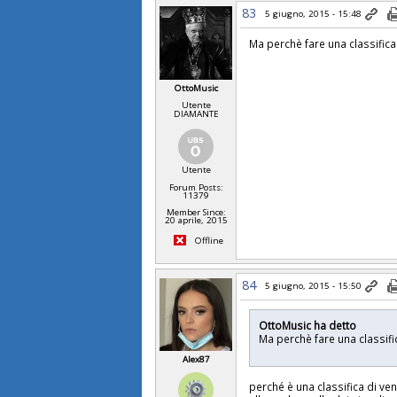
83
5 giugno, 2015 - 15:48
Ma perchè fare una classific
OttoMusic
Utente
DIAMANTE
Utente
Forum Posts:
11379
Member Since:
20 aprile, 2015
Offline
84
5 giugno, 2015 - 15:50
OttoMusic ha detto
Ma perchè fare una classif
Alex87
perché è una classifica di ve