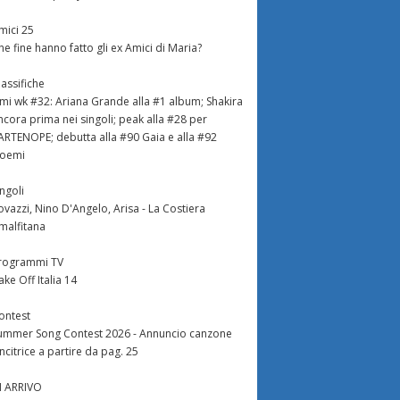
mici 25
he fine hanno fatto gli ex Amici di Maria?
lassifiche
imi wk #32: Ariana Grande alla #1 album; Shakira
ncora prima nei singoli; peak alla #28 per
ARTENOPE; debutta alla #90 Gaia e alla #92
oemi
ingoli
ovazzi, Nino D'Angelo, Arisa - La Costiera
malfitana
rogrammi TV
ake Off Italia 14
ontest
ummer Song Contest 2026 - Annuncio canzone
incitrice a partire da pag. 25
N ARRIVO