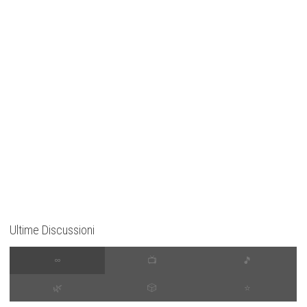
Ultime Discussioni
∞
📺
🎵
🌿
🎲
⭐️