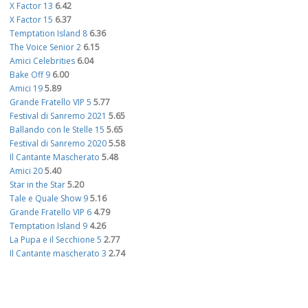
X Factor 13
6.42
X Factor 15
6.37
Temptation Island 8
6.36
The Voice Senior 2
6.15
Amici Celebrities
6.04
Bake Off 9
6.00
Amici 19
5.89
Grande Fratello VIP 5
5.77
Festival di Sanremo 2021
5.65
Ballando con le Stelle 15
5.65
Festival di Sanremo 2020
5.58
Il Cantante Mascherato
5.48
Amici 20
5.40
Star in the Star
5.20
Tale e Quale Show 9
5.16
Grande Fratello VIP 6
4.79
Temptation Island 9
4.26
La Pupa e il Secchione 5
2.77
Il Cantante mascherato 3
2.74