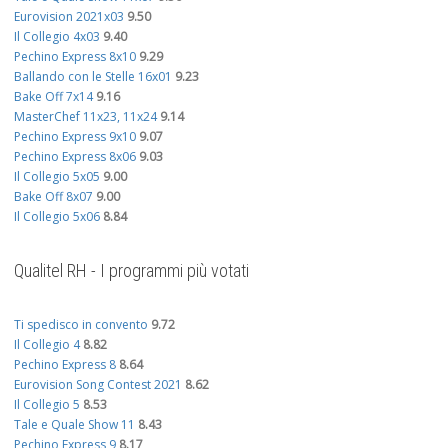
Eurovision 2021x03
9.50
Il Collegio 4x03
9.40
Pechino Express 8x10
9.29
Ballando con le Stelle 16x01
9.23
Bake Off 7x14
9.16
MasterChef 11x23, 11x24
9.14
Pechino Express 9x10
9.07
Pechino Express 8x06
9.03
Il Collegio 5x05
9.00
Bake Off 8x07
9.00
Il Collegio 5x06
8.84
Qualitel RH - I programmi più votati
Ti spedisco in convento
9.72
Il Collegio 4
8.82
Pechino Express 8
8.64
Eurovision Song Contest 2021
8.62
Il Collegio 5
8.53
Tale e Quale Show 11
8.43
Pechino Express 9
8.17