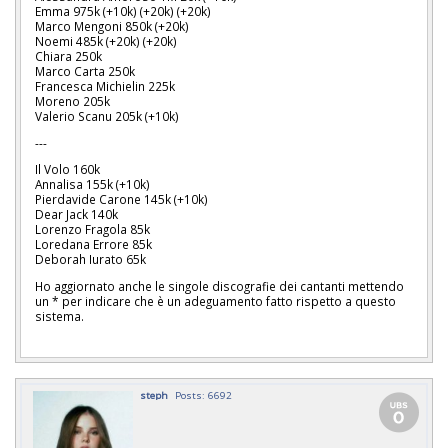
Emma 975k (+10k) (+20k) (+20k)
Marco Mengoni 850k (+20k)
Noemi 485k (+20k) (+20k)
Chiara 250k
Marco Carta 250k
Francesca Michielin 225k
Moreno 205k
Valerio Scanu 205k (+10k)
---
Il Volo 160k
Annalisa 155k (+10k)
Pierdavide Carone 145k (+10k)
Dear Jack 140k
Lorenzo Fragola 85k
Loredana Errore 85k
Deborah Iurato 65k
Ho aggiornato anche le singole discografie dei cantanti mettendo
un * per indicare che è un adeguamento fatto rispetto a questo
sistema.
steph
Posts: 6692