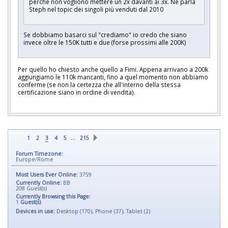
perché non vogliono mettere un 2x davanti ai 3x. Ne parla
Steph nel topic dei singoli più venduti dal 2010
Se dobbiamo basarci sul "crediamo" io credo che siano
invece oltre le 150K tutti e due (forse prossimi alle 200K)
Per quello ho chiesto anche quello a Fimi. Appena arrivano a 200k
aggiungiamo le 110k mancanti, fino a quel momento non abbiamo
conferme (se non la certezza che all'interno della stessa
certificazione siano in ordine di vendita).
…
1
2
3
4
5
215
Forum Timezone:
Europe/Rome
Most Users Ever Online:
3759
Currently Online:
BB
208
Guest(s)
Currently Browsing this Page:
1
Guest(s)
Devices in use:
Desktop (170), Phone (37), Tablet (2)