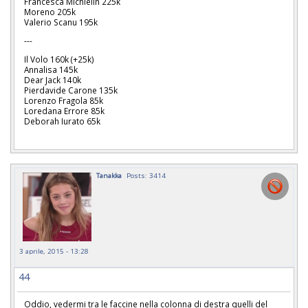
Francesca Michielin 225k
Moreno 205k
Valerio Scanu 195k
---
Il Volo 160k (+25k)
Annalisa 145k
Dear Jack 140k
Pierdavide Carone 135k
Lorenzo Fragola 85k
Loredana Errore 85k
Deborah Iurato 65k
Tanakka
Posts: 3414
3 aprile, 2015 - 13:28
44
Oddio, vedermi tra le faccine nella colonna di destra quelli del