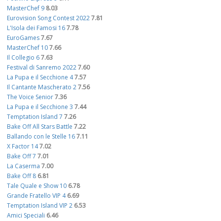
MasterChef 9
8.03
Eurovision Song Contest 2022
7.81
L'Isola dei Famosi 16
7.78
EuroGames
7.67
MasterChef 10
7.66
Il Collegio 6
7.63
Festival di Sanremo 2022
7.60
La Pupa e il Secchione 4
7.57
Il Cantante Mascherato 2
7.56
The Voice Senior
7.36
La Pupa e il Secchione 3
7.44
Temptation Island 7
7.26
Bake Off All Stars Battle
7.22
Ballando con le Stelle 16
7.11
X Factor 14
7.02
Bake Off 7
7.01
La Caserma
7.00
Bake Off 8
6.81
Tale Quale e Show 10
6.78
Grande Fratello VIP 4
6.69
Temptation Island VIP 2
6.53
Amici Speciali
6.46