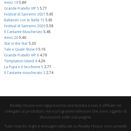
Amici 19
5.89
Grande Fratello VIP 5
5.77
Festival di Sanremo 2021
5.65
Ballando con le Stelle 15
5.65
Festival di Sanremo 2020
5.58
Il Cantante Mascherato
5.48
Amici 20
5.40
Star in the Star
5.20
Tale e Quale Show 9
5.16
Grande Fratello VIP 6
4.79
Temptation Island 9
4.26
La Pupa e il Secchione 5
2.77
Il Cantante mascherato 3
2.74
Reality House non rappresenta una testata e non è affiliato né
collegato ai produttori, reti e programmi televisivi che sono oggetto di
discussione sulle sue pagine.
Tutti i marchi, loghi e immagini utilizzati su Reality House sono protetti