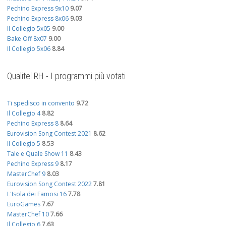
Pechino Express 9x10
9.07
Pechino Express 8x06
9.03
Il Collegio 5x05
9.00
Bake Off 8x07
9.00
Il Collegio 5x06
8.84
Qualitel RH - I programmi più votati
Ti spedisco in convento
9.72
Il Collegio 4
8.82
Pechino Express 8
8.64
Eurovision Song Contest 2021
8.62
Il Collegio 5
8.53
Tale e Quale Show 11
8.43
Pechino Express 9
8.17
MasterChef 9
8.03
Eurovision Song Contest 2022
7.81
L'Isola dei Famosi 16
7.78
EuroGames
7.67
MasterChef 10
7.66
Il Collegio 6
7.63