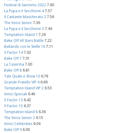
Festival di Sanremo 2022
7.60
La Pupa e il Secchione 4
7.57
Il Cantante Mascherato 2
7.56
The Voice Senior
7.36
La Pupa e il Secchione 3
7.44
Temptation Island 7
7.26
Bake Off All Stars Battle
7.22
Ballando con le Stelle 16
7.11
X Factor 14
7.02
Bake Off 7
7.01
La Caserma
7.00
Bake Off 8
6.81
Tale Quale e Show 10
6.78
Grande Fratello VIP 4
6.69
Temptation Island VIP 2
6.53
Amici Speciali
6.46
X Factor 13
6.42
X Factor 15
6.37
Temptation Island 8
6.36
The Voice Senior 2
6.15
Amici Celebrities
6.04
Bake Off 9
6.00