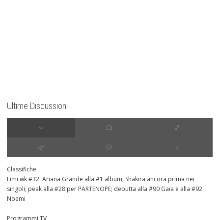
Ultime Discussioni
∞
📺
🎵
🌿
🎲
⭐️
Classifiche
Fimi wk #32: Ariana Grande alla #1 album; Shakira ancora prima nei
singoli; peak alla #28 per PARTENOPE; debutta alla #90 Gaia e alla #92
Noemi
Programmi TV