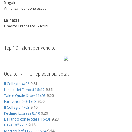
Singoli
Annalisa - Canzone estiva
La Piazza
È morto Francesco Guccini
Top 10 Talent per vendite
Qualitel RH - Gli episodi più votati
Il Collegio 4x06
9.81
L'Isola dei Famosi 16x12
9.53
Tale e Quale Show 11x07
9.50
Eurovision 2021x03
9.50
Il Collegio 4x03
9.40
Pechino Express 8x10
9.29
Ballando con le Stelle 16x01
9.23
Bake Off 7x14
9.16
MasterChef 11x23, 11x24
9.14