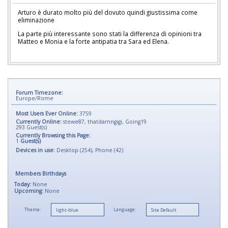
Arturo è durato molto più del dovuto quindi giustissima come
eliminazione
La parte più interessante sono stati la differenza di opinioni tra
Matteo e Monia e la forte antipatia tra Sara ed Elena.
Forum Timezone:
Europe/Rome
Most Users Ever Online:
3759
Currently Online:
stewe87
,
thatdamngigi
,
Going19
293
Guest(s)
Currently Browsing this Page:
1
Guest(s)
Devices in use:
Desktop (254), Phone (42)
Members Birthdays
Today:
None
Upcoming:
None
Theme:
Language: