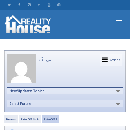
Toggl
Guest
navig
Actions
Not logged in
New/Updated Topics
Select Forum
Forums
Bake Off Italia
Bake Off 8