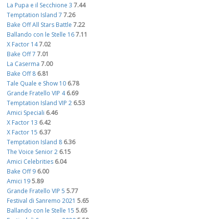
La Pupa e il Secchione 3
7.44
Temptation Island 7
7.26
Bake Off All Stars Battle
7.22
Ballando con le Stelle 16
7.11
X Factor 14
7.02
Bake Off 7
7.01
La Caserma
7.00
Bake Off 8
6.81
Tale Quale e Show 10
6.78
Grande Fratello VIP 4
6.69
Temptation Island VIP 2
6.53
Amici Speciali
6.46
X Factor 13
6.42
X Factor 15
6.37
Temptation Island 8
6.36
The Voice Senior 2
6.15
Amici Celebrities
6.04
Bake Off 9
6.00
Amici 19
5.89
Grande Fratello VIP 5
5.77
Festival di Sanremo 2021
5.65
Ballando con le Stelle 15
5.65