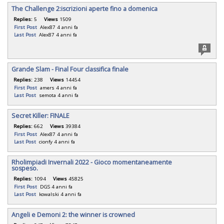
The Challenge 2:iscrizioni aperte fino a domenica
Replies:
5
Views
1509
First Post
Alex87
4 anni fa
Last Post
Alex87
4 anni fa
Grande Slam - Final Four classifica finale
Replies:
238
Views
14454
First Post
amers
4 anni fa
Last Post
semota
4 anni fa
Secret Killer: FINALE
Replies:
662
Views
39384
First Post
Alex87
4 anni fa
Last Post
cionfy
4 anni fa
Rholimpiadi Invernali 2022 - Gioco momentaneamente
sospeso.
Replies:
1094
Views
45825
First Post
DGS
4 anni fa
Last Post
kowalski
4 anni fa
Angeli e Demoni 2: the winner is crowned