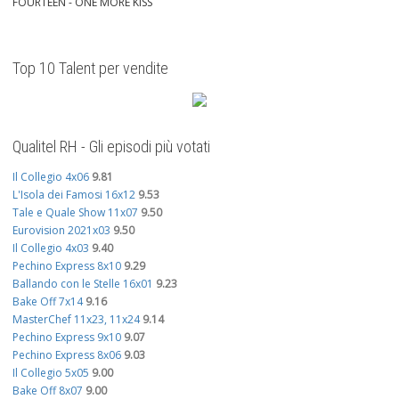
FOURTEEN - ONE MORE KISS
Top 10 Talent per vendite
Qualitel RH - Gli episodi più votati
Il Collegio 4x06
9.81
L'Isola dei Famosi 16x12
9.53
Tale e Quale Show 11x07
9.50
Eurovision 2021x03
9.50
Il Collegio 4x03
9.40
Pechino Express 8x10
9.29
Ballando con le Stelle 16x01
9.23
Bake Off 7x14
9.16
MasterChef 11x23, 11x24
9.14
Pechino Express 9x10
9.07
Pechino Express 8x06
9.03
Il Collegio 5x05
9.00
Bake Off 8x07
9.00