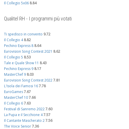
Il Collegio 5x06
8.84
Qualitel RH - I programmi più votati
Ti spedisco in convento
9.72
Il Collegio 4
8.82
Pechino Express 8
8.64
Eurovision Song Contest 2021
8.62
Il Collegio 5
8.53
Tale e Quale Show 11
8.43
Pechino Express 9
8.17
MasterChef 9
8.03
Eurovision Song Contest 2022
7.81
L'Isola dei Famosi 16
7.78
EuroGames
7.67
MasterChef 10
7.66
Il Collegio 6
7.63
Festival di Sanremo 2022
7.60
La Pupa e il Secchione 4
7.57
Il Cantante Mascherato 2
7.56
The Voice Senior
7.36