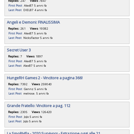
Replies:
247
Views
7847
First Post
Alex87
5 anni fa
Last Post
DIEL87
4 anni fa
Angeli e Demoni: FINALISSIMA
Replies:
261
Views
19382
First Post
Alex87
5 anni fa
Last Post
NicksFactor
5 anni fa
Secret User 3
Replies:
7
Views
1897
First Post
Alex87
5 anni fa
Last Post
Alex87
5 anni fa
HungeRH Games 2 - Vincitore a pagina 366!
Replies:
7392
Views
259040
First Post
Gennz
5 anni fa
Last Post
melrose.
5 anni fa
Grande Fratello: Vincitore a pag. 112
Replies:
2305
Views
126420
First Post
JoJo
5 anni fa
Last Post
JoJo
5 anni fa
La SmoRHfia - 2020 Survivors - Estrazione oggi alle 21