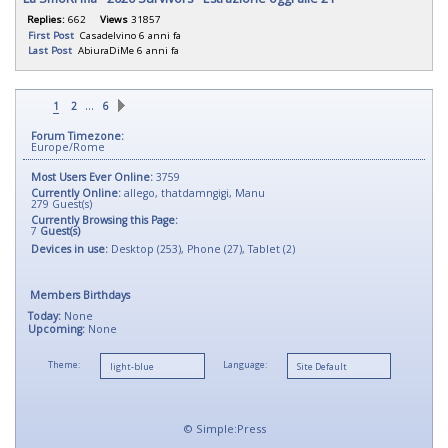
Replies:
662
Views
31857
First Post
Casadelvino
6 anni fa
Last Post
AbiuraDiMe
6 anni fa
…
1
2
6
Forum Timezone:
Europe/Rome
Most Users Ever Online:
3759
Currently Online:
allego
,
thatdamngigi
,
Manu
279
Guest(s)
Currently Browsing this Page:
7
Guest(s)
Devices in use:
Desktop (253), Phone (27), Tablet (2)
Members Birthdays
Today:
None
Upcoming:
None
Theme:
Language:
©
Simple:Press