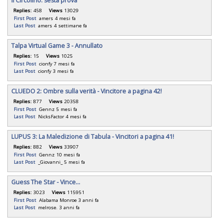
Il Circolino: sesta prova
Replies:
458
Views
13029
First Post
amers
4 mesi fa
Last Post
amers
4 settimane fa
Talpa Virtual Game 3 - Annullato
Replies:
15
Views
1025
First Post
cionfy
7 mesi fa
Last Post
cionfy
3 mesi fa
CLUEDO 2: Ombre sulla verità - Vincitore a pagina 42!
Replies:
877
Views
20358
First Post
Gennz
5 mesi fa
Last Post
NicksFactor
4 mesi fa
LUPUS 3: La Maledizione di Tabula - Vincitori a pagina 41!
Replies:
882
Views
33907
First Post
Gennz
10 mesi fa
Last Post
_Giovanni_
5 mesi fa
Guess The Star - Vince...
Replies:
3023
Views
115951
First Post
Alabama Monroe
3 anni fa
Last Post
melrose.
3 anni fa