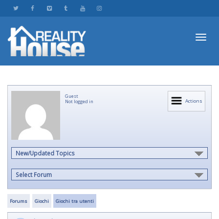
Toggl
Guest
navig
Actions
Not logged in
New/Updated Topics
Select Forum
Forums
Giochi
Giochi tra utenti