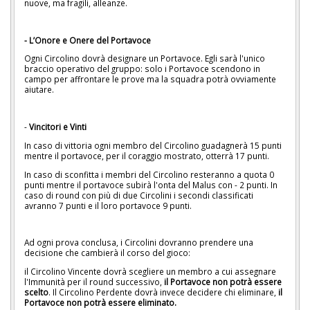
nuove, ma fragili, alleanze. ​
- L’Onore e Onere del Portavoce ​
Ogni Circolino dovrà designare un Portavoce. ​Egli sarà l'unico
braccio operativo del gruppo: solo i Portavoce scendono in
campo per affrontare le prove ma la squadra potrà ovviamente
aiutare. ​ ​
-
Vincitori e Vinti
​In caso di vittoria ogni membro del Circolino guadagnerà 15 punti
mentre il portavoce, per il coraggio mostrato, otterrà 17 punti.
​In caso di sconfitta i membri del Circolino resteranno a quota 0
punti mentre il portavoce subirà l'onta del Malus con - 2 punti. ​In
caso di round con più di due Circolini i secondi classificati
avranno 7 punti e il loro portavoce 9 punti.
Ad ogni prova conclusa, i Circolini dovranno prendere una
decisione che cambierà il corso del gioco:
il Circolino Vincente dovrà scegliere un membro a cui assegnare
l'Immunità per il round successivo,
il Portavoce non potrà essere
scelto
. ​Il Circolino Perdente dovrà invece decidere chi eliminare,
il
Portavoce
non potrà essere eliminato.