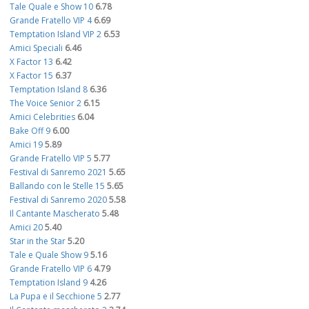
Tale Quale e Show 10
6.78
Grande Fratello VIP 4
6.69
Temptation Island VIP 2
6.53
Amici Speciali
6.46
X Factor 13
6.42
X Factor 15
6.37
Temptation Island 8
6.36
The Voice Senior 2
6.15
Amici Celebrities
6.04
Bake Off 9
6.00
Amici 19
5.89
Grande Fratello VIP 5
5.77
Festival di Sanremo 2021
5.65
Ballando con le Stelle 15
5.65
Festival di Sanremo 2020
5.58
Il Cantante Mascherato
5.48
Amici 20
5.40
Star in the Star
5.20
Tale e Quale Show 9
5.16
Grande Fratello VIP 6
4.79
Temptation Island 9
4.26
La Pupa e il Secchione 5
2.77