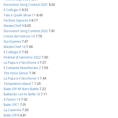
Eurovision Song Contest 2021
8.62
Il Collegio 5
8.53
Tale e Quale Show 11
8.43
Pechino Express 9
8.17
MasterChef 9
8.03
Eurovision Song Contest 2022
7.81
L'Isola dei Famosi 16
7.78
EuroGames
7.67
MasterChef 10
7.66
Il Collegio 6
7.63
Festival di Sanremo 2022
7.60
La Pupa e il Secchione 4
7.57
Il Cantante Mascherato 2
7.56
The Voice Senior
7.36
La Pupa e il Secchione 3
7.44
Temptation Island 7
7.26
Bake Off All Stars Battle
7.22
Ballando con le Stelle 16
7.11
X Factor 14
7.02
Bake Off 7
7.01
La Caserma
7.00
Bake Off 8
6.81