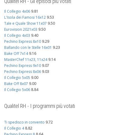
Qualitel RH - Gli episodi più votati
Il Collegio 4x06
9.81
L'Isola dei Famosi 16x12
9.53
Tale e Quale Show 11x07
9.50
Eurovision 2021x03
9.50
Il Collegio 4x03
9.40
Pechino Express 8x10
9.29
Ballando con le Stelle 16x01
9.23
Bake Off 7x14
9.16
MasterChef 11x23, 11x24
9.14
Pechino Express 9x10
9.07
Pechino Express 8x06
9.03
Il Collegio 5x05
9.00
Bake Off 8x07
9.00
Il Collegio 5x06
8.84
Qualitel RH - I programmi più votati
Ti spedisco in convento
9.72
Il Collegio 4
8.82
Pechino Express 8
8.64