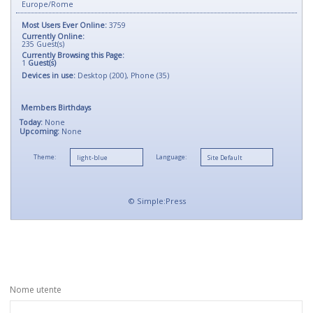
Europe/Rome
Most Users Ever Online:
3759
Currently Online:
235
Guest(s)
Currently Browsing this Page:
1
Guest(s)
Devices in use:
Desktop (200), Phone (35)
Members Birthdays
Today:
None
Upcoming:
None
Theme:
Language:
©
Simple:Press
Nome utente