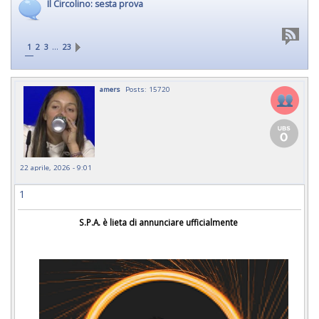
Il Circolino: sesta prova
…
1
2
3
23
amers
Posts: 15720
22 aprile, 2026 - 9:01
1
S.P.A. è lieta di annunciare ufficialmente