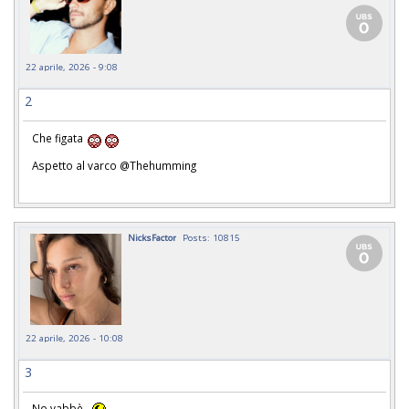
22 aprile, 2026 - 9:08
2
Che figata
Aspetto al varco @Thehumming
NicksFactor
Posts: 10815
22 aprile, 2026 - 10:08
3
No vabbè