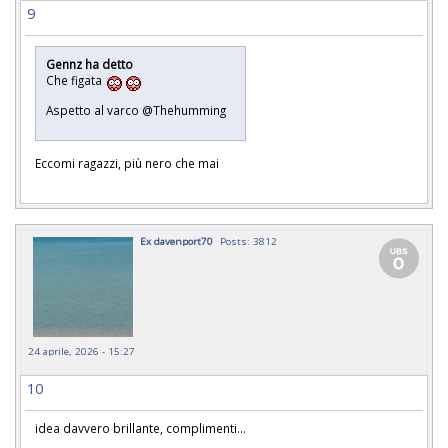
9
Gennz ha detto
Che figata
Aspetto al varco @Thehumming
Eccomi ragazzi, più nero che mai
Ex davenport70
Posts: 3812
24 aprile, 2026 - 15:27
10
idea davvero brillante, complimenti...