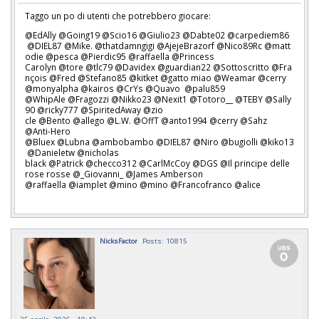
Taggo un po di utenti che potrebbero giocare:
@EdAlly @Going19 @Scio16 @Giulio23 @Dabte02 @carpediem86
@DIEL87 @Mike. @thatdamngigi @AjejeBrazorf @Nico89Rc @matt
odie @pesca @Pierdic95 @raffaella @Princess
Carolyn @tore @tlc79 @Davidex @guardian22 @Sottoscritto @Fra
nçois @Fred @Stefano85 @kitket @gatto miao @Weamar @cerry
@monyalpha @kairos @CrYs @Quavo @palu859
@WhipAle @Fragozzi @Nikko23 @Nexit1 @Totoro__ @TEBY @Sally
90 @ricky777 @SpiritedAway @zio
cle @Bento @allego @L.W. @OffT @anto1994 @cerry @Sahz
@Anti-Hero
@Bluex @Lubna @ambobambo @DIEL87 @Niro @bugiolli @kiko13
@Danieletw @nicholas
black @Patrick @checco312 @CarlMcCoy @DGS @Il principe delle
rose rosse @_Giovanni_ @James Amberson
@raffaella @iamplet @mino @mino @Francofranco @alice
NicksFactor
Posts: 10815
25 aprile, 2026 - 10:43