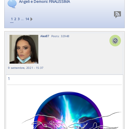
Angeli e Demoni: FINALISSIMA
…
1
2
3
14
Alex87
Posts: 32948
9 settembre, 2021 - 15:37
1