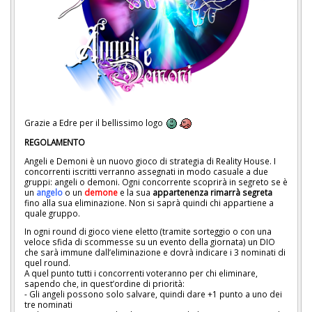
Grazie a Edre per il bellissimo logo
REGOLAMENTO
Angeli e Demoni è un nuovo gioco di strategia di Reality House. I
concorrenti iscritti verranno assegnati in modo casuale a due
gruppi: angeli o demoni. Ogni concorrente scoprirà in segreto se è
un
angelo
o un
demone
e la sua
appartenenza rimarrà segreta
fino alla sua eliminazione. Non si saprà quindi chi appartiene a
quale gruppo.
In ogni round di gioco viene eletto (tramite sorteggio o con una
veloce sfida di scommesse su un evento della giornata) un DIO
che sarà immune dall’eliminazione e dovrà indicare i 3 nominati di
quel round.
A quel punto tutti i concorrenti voteranno per chi eliminare,
sapendo che, in quest’ordine di priorità:
- Gli angeli possono solo salvare, quindi dare +1 punto a uno dei
tre nominati