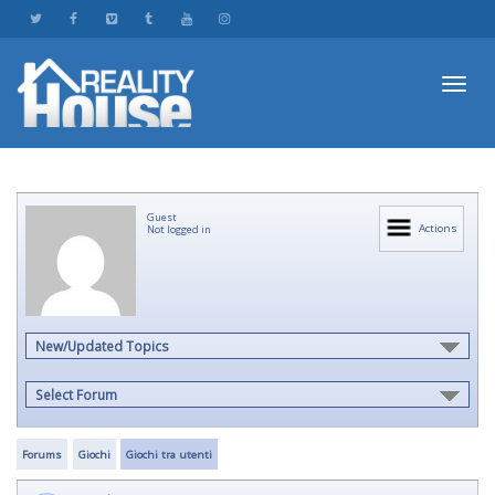
Toggl
Guest
navig
Actions
Not logged in
New/Updated Topics
Select Forum
Forums
Giochi
Giochi tra utenti