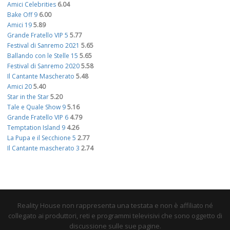
Amici Celebrities
6.04
Bake Off 9
6.00
Amici 19
5.89
Grande Fratello VIP 5
5.77
Festival di Sanremo 2021
5.65
Ballando con le Stelle 15
5.65
Festival di Sanremo 2020
5.58
Il Cantante Mascherato
5.48
Amici 20
5.40
Star in the Star
5.20
Tale e Quale Show 9
5.16
Grande Fratello VIP 6
4.79
Temptation Island 9
4.26
La Pupa e il Secchione 5
2.77
Il Cantante mascherato 3
2.74
Reality House non rappresenta una testata e non è affiliato né
collegato ai produttori, reti e programmi televisivi che sono oggetto di
discussione sulle sue pagine.