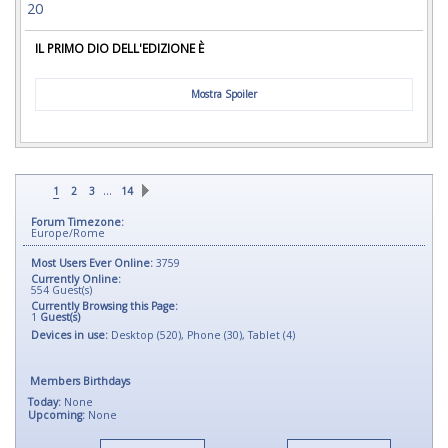
20
IL PRIMO DIO DELL'EDIZIONE È
Mostra Spoiler
…
1
2
3
14
Forum Timezone:
Europe/Rome
Most Users Ever Online:
3759
Currently Online:
554
Guest(s)
Currently Browsing this Page:
1
Guest(s)
Devices in use:
Desktop (520), Phone (30), Tablet (4)
Members Birthdays
Today:
None
Upcoming:
None