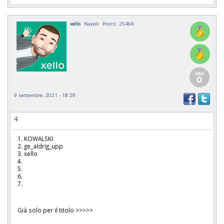
xello
Napoli
Posts: 25469
9 settembre, 2021 - 18:29
4
1. KOWALSKI
2. ge_aldrig_upp
3. xello
4.
5.
6.
7.
Già solo per il titolo >>>>>