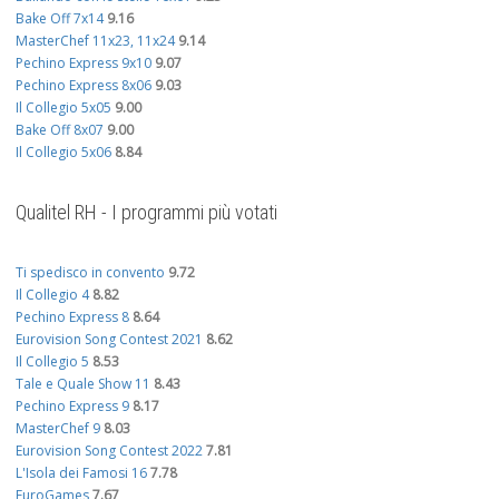
Bake Off 7x14
9.16
MasterChef 11x23, 11x24
9.14
Pechino Express 9x10
9.07
Pechino Express 8x06
9.03
Il Collegio 5x05
9.00
Bake Off 8x07
9.00
Il Collegio 5x06
8.84
Qualitel RH - I programmi più votati
Ti spedisco in convento
9.72
Il Collegio 4
8.82
Pechino Express 8
8.64
Eurovision Song Contest 2021
8.62
Il Collegio 5
8.53
Tale e Quale Show 11
8.43
Pechino Express 9
8.17
MasterChef 9
8.03
Eurovision Song Contest 2022
7.81
L'Isola dei Famosi 16
7.78
EuroGames
7.67