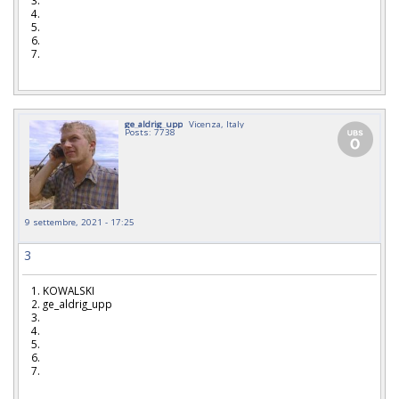
3.
4.
5.
6.
7.
ge_aldrig_upp
Vicenza, Italy
Posts: 7738
9 settembre, 2021 - 17:25
3
1. KOWALSKI
2. ge_aldrig_upp
3.
4.
5.
6.
7.