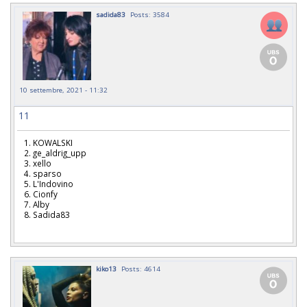
sadida83
Posts: 3584
10 settembre, 2021 - 11:32
11
1. KOWALSKI
2. ge_aldrig_upp
3. xello
4. sparso
5. L'Indovino
6. Cionfy
7. Alby
8. Sadida83
kiko13
Posts: 4614