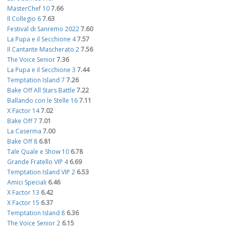
MasterChef 10
7.66
Il Collegio 6
7.63
Festival di Sanremo 2022
7.60
La Pupa e il Secchione 4
7.57
Il Cantante Mascherato 2
7.56
The Voice Senior
7.36
La Pupa e il Secchione 3
7.44
Temptation Island 7
7.26
Bake Off All Stars Battle
7.22
Ballando con le Stelle 16
7.11
X Factor 14
7.02
Bake Off 7
7.01
La Caserma
7.00
Bake Off 8
6.81
Tale Quale e Show 10
6.78
Grande Fratello VIP 4
6.69
Temptation Island VIP 2
6.53
Amici Speciali
6.46
X Factor 13
6.42
X Factor 15
6.37
Temptation Island 8
6.36
The Voice Senior 2
6.15