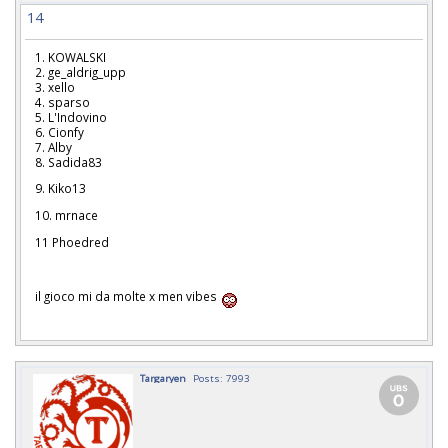
14
1. KOWALSKI
2. ge_aldrig_upp
3. xello
4. sparso
5. L'Indovino
6. Cionfy
7. Alby
8. Sadida83
9. Kiko13
10. mrnace
11 Phoedred
il gioco mi da molte x men vibes
Targaryen
Posts: 7993