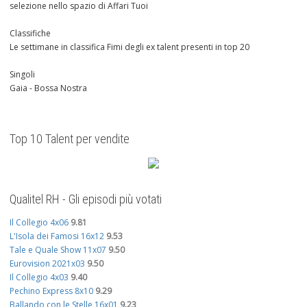
selezione nello spazio di Affari Tuoi
Classifiche
Le settimane in classifica Fimi degli ex talent presenti in top 20
Singoli
Gaia - Bossa Nostra
Top 10 Talent per vendite
Qualitel RH - Gli episodi più votati
Il Collegio 4x06
9.81
L'Isola dei Famosi 16x12
9.53
Tale e Quale Show 11x07
9.50
Eurovision 2021x03
9.50
Il Collegio 4x03
9.40
Pechino Express 8x10
9.29
Ballando con le Stelle 16x01
9.23