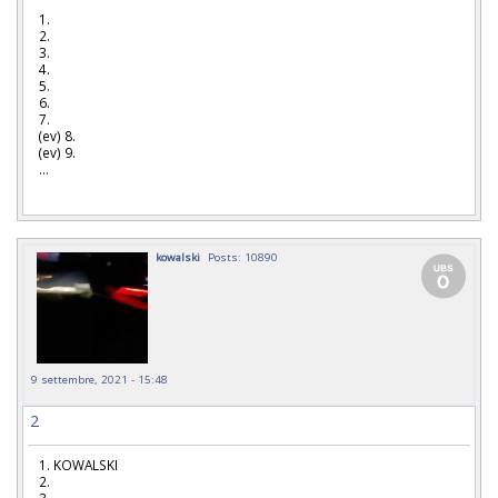
1.
2.
3.
4.
5.
6.
7.
(ev) 8.
(ev) 9.
...
kowalski
Posts: 10890
9 settembre, 2021 - 15:48
2
1. KOWALSKI
2.