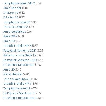
Temptation Island VIP 2
6.53
Amici Speciali
6.46
X Factor 13
6.42
X Factor 15
6.37
Temptation Island 8
6.36
The Voice Senior 2
6.15
Amici Celebrities
6.04
Bake Off 9
6.00
Amici 19
5.89
Grande Fratello VIP 5
5.77
Festival di Sanremo 2021
5.65
Ballando con le Stelle 15
5.65
Festival di Sanremo 2020
5.58
Il Cantante Mascherato
5.48
Amici 20
5.40
Star in the Star
5.20
Tale e Quale Show 9
5.16
Grande Fratello VIP 6
4.79
Temptation Island 9
4.26
La Pupa e il Secchione 5
2.77
Il Cantante mascherato 3
2.74