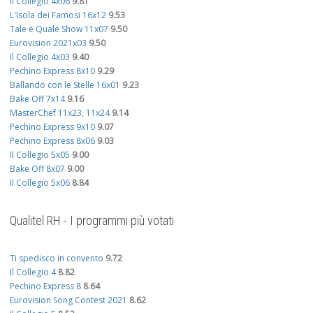
Il Collegio 4x06
9.81
L'Isola dei Famosi 16x12
9.53
Tale e Quale Show 11x07
9.50
Eurovision 2021x03
9.50
Il Collegio 4x03
9.40
Pechino Express 8x10
9.29
Ballando con le Stelle 16x01
9.23
Bake Off 7x14
9.16
MasterChef 11x23, 11x24
9.14
Pechino Express 9x10
9.07
Pechino Express 8x06
9.03
Il Collegio 5x05
9.00
Bake Off 8x07
9.00
Il Collegio 5x06
8.84
Qualitel RH - I programmi più votati
Ti spedisco in convento
9.72
Il Collegio 4
8.82
Pechino Express 8
8.64
Eurovision Song Contest 2021
8.62