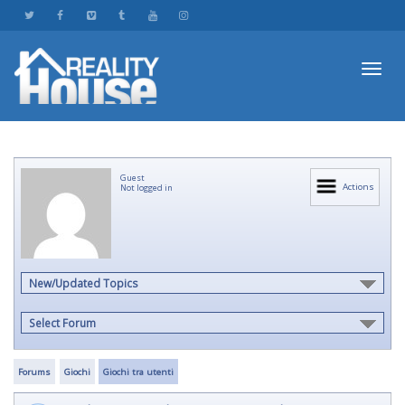
Toggl
Guest
navig
Actions
Not logged in
New/Updated Topics
Select Forum
Forums
Giochi
Giochi tra utenti