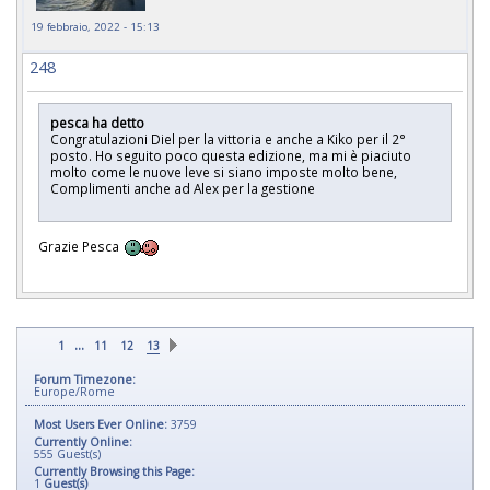
19 febbraio, 2022 - 15:13
248
pesca ha detto
Congratulazioni Diel per la vittoria e anche a Kiko per il 2°
posto. Ho seguito poco questa edizione, ma mi è piaciuto
molto come le nuove leve si siano imposte molto bene,
Complimenti anche ad Alex per la gestione
Grazie Pesca
...
1
11
12
13
Forum Timezone:
Europe/Rome
Most Users Ever Online:
3759
Currently Online:
555
Guest(s)
Currently Browsing this Page:
1
Guest(s)