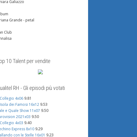
hiara Galiazzo
lbum
riana Grande - petal
an Club
nnalisa
op 10 Talent per vendite
ualitel RH - Gli episodi più votati
l Collegio 4x06
9.81
'Isola dei Famosi 16x12
9.53
ale e Quale Show 11x07
9.50
urovision 2021x03
9.50
l Collegio 4x03
9.40
echino Express 8x10
9.29
allando con le Stelle 16x01
9.23