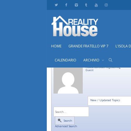
HOME
GRANDE FRATELLO VIP 7
L'ISOLA 
CALENDARIO
ARCHIVIO
Please consider registering
Guest
New / Updated Topics
Search
Advanced Search