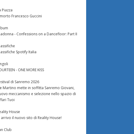
a Piazza
 morto Francesco Guccini
lbum
adonna - Confessions on a Dancefloor: Part II
lassifiche
lassifiche Spotify Italia
ingoli
OURTEEN - ONE MORE KISS
estival di Sanremo 2026
e Martino mette in soffitta Sanremo Giovani,
uovo meccanismo e selezione nello spazio di
ffari Tuoi
eality House
n arrivo il nuovo sito di Reality House!
an Club