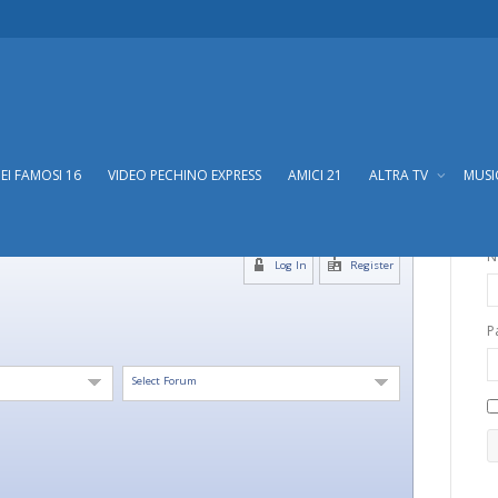
DEI FAMOSI 16
VIDEO PECHINO EXPRESS
AMICI 21
ALTRA TV
MUS
N
Log In
Register
P
Select Forum