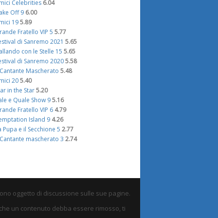
mici Celebrities
6.04
ake Off 9
6.00
mici 19
5.89
rande Fratello VIP 5
5.77
estival di Sanremo 2021
5.65
allando con le Stelle 15
5.65
estival di Sanremo 2020
5.58
l Cantante Mascherato
5.48
mici 20
5.40
tar in the Star
5.20
ale e Quale Show 9
5.16
rande Fratello VIP 6
4.79
emptation Island 9
4.26
a Pupa e il Secchione 5
2.77
l Cantante mascherato 3
2.74
sono oggetto di discussione sulle sue pagine.
eni che un contenuto debba essere rimosso, ti