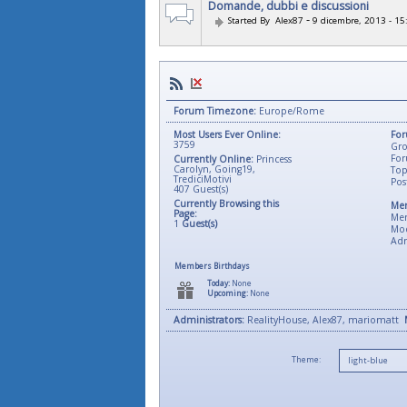
Domande, dubbi e discussioni
-
Started By
Alex87
9 dicembre, 2013 - 15
Forum Timezone:
Europe/Rome
Most Users Ever Online:
For
3759
Gro
For
Currently Online:
Princess
Carolyn
,
Going19
,
Top
TrediciMotivi
Pos
407
Guest(s)
Currently Browsing this
Mem
Page:
Me
1
Guest(s)
Mod
Adm
Members Birthdays
Today:
None
Upcoming:
None
Administrators:
RealityHouse, Alex87, mariomatt
Theme: