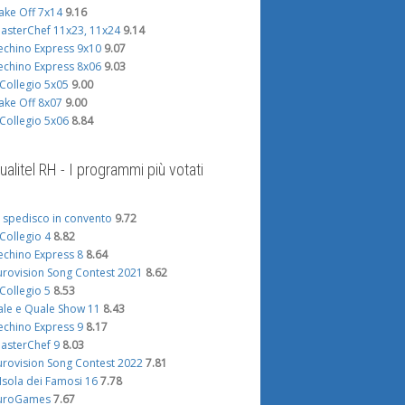
ake Off 7x14
9.16
asterChef 11x23, 11x24
9.14
echino Express 9x10
9.07
echino Express 8x06
9.03
l Collegio 5x05
9.00
ake Off 8x07
9.00
l Collegio 5x06
8.84
ualitel RH - I programmi più votati
i spedisco in convento
9.72
l Collegio 4
8.82
echino Express 8
8.64
urovision Song Contest 2021
8.62
l Collegio 5
8.53
ale e Quale Show 11
8.43
echino Express 9
8.17
asterChef 9
8.03
urovision Song Contest 2022
7.81
'Isola dei Famosi 16
7.78
uroGames
7.67