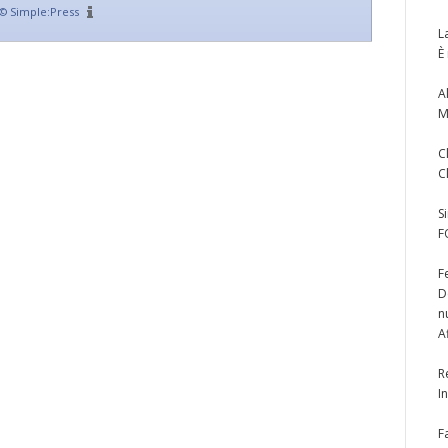
©
Simple:Press
L
È
A
M
C
C
S
F
F
D
n
A
R
I
F