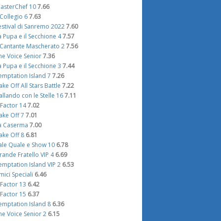
asterChef 10
7.66
l Collegio 6
7.63
estival di Sanremo 2022
7.60
a Pupa e il Secchione 4
7.57
l Cantante Mascherato 2
7.56
he Voice Senior
7.36
a Pupa e il Secchione 3
7.44
emptation Island 7
7.26
ake Off All Stars Battle
7.22
allando con le Stelle 16
7.11
 Factor 14
7.02
ake Off 7
7.01
a Caserma
7.00
ake Off 8
6.81
ale Quale e Show 10
6.78
rande Fratello VIP 4
6.69
emptation Island VIP 2
6.53
mici Speciali
6.46
 Factor 13
6.42
 Factor 15
6.37
emptation Island 8
6.36
he Voice Senior 2
6.15