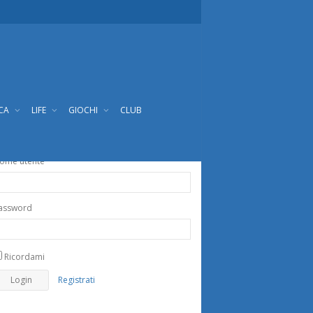
ICA
LIFE
GIOCHI
CLUB
ome utente
assword
Ricordami
Registrati