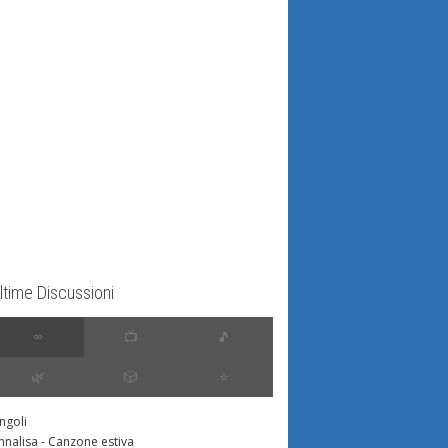
ltime Discussioni
∞
📺
🎵
🌿
🎲
⭐️
ingoli
nnalisa - Canzone estiva