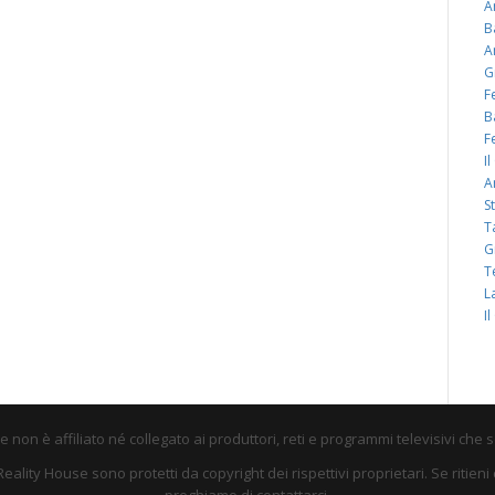
A
B
A
G
F
B
F
I
A
S
T
G
T
L
I
non è affiliato né collegato ai produttori, reti e programmi televisivi che 
su Reality House sono protetti da copyright dei rispettivi proprietari. Se riti