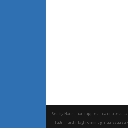
Reality House non rappresenta una testata e 
Tutti i marchi, loghi e immagini utilizzati 