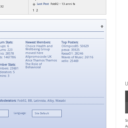
-
Last Post
Fob92
13 anni fa
:32
1
2
um Stats:
Newest Members:
Top Posters:
ups: 6
Choice Health and
Olimpico85: 50629
Wellbeing Group
ums: 223
pesca: 35925
moved here
ics: 28578
KassaD1: 28246
Allpromocode UK
ts: 1467786
Waves of Music: 26116
Alice Thamos Thamos
xello: 25469
The Role of
ber Stats:
Behavioral
mbers: 23601
erators: 5
ins: 3
U
Moderators:
Fob92, BB, Latinista, Alby, Wasabi
Language:
S
A