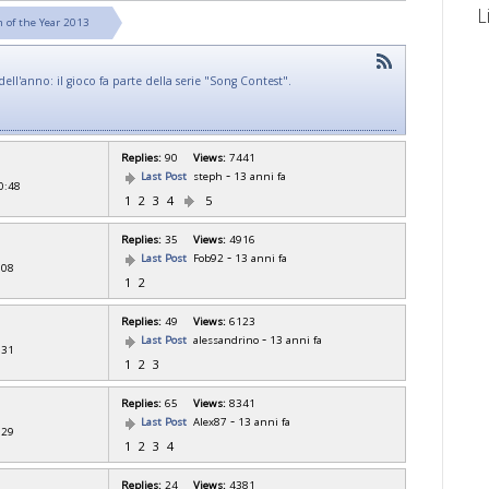
L
 of the Year 2013
dell'anno: il gioco fa parte della serie "Song Contest".
Replies:
90
Views:
7441
-
Last Post
steph
13 anni fa
0:48
1
2
3
4
5
Replies:
35
Views:
4916
-
Last Post
Fob92
13 anni fa
:08
1
2
Replies:
49
Views:
6123
-
Last Post
alessandrino
13 anni fa
:31
1
2
3
Replies:
65
Views:
8341
-
Last Post
Alex87
13 anni fa
:29
1
2
3
4
Replies:
24
Views:
4381