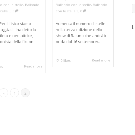
o con le stelle
,
Ballando
Ballando con le stelle
,
Ballando
,
,
telle 3
0
con le stelle 3
0
Per il fisico siamo
Aumenta il numero di stelle
L
aggiati – ha detto la
nella terza edizione dello
tleta e neo attrice,
show di Raiuno che andrà in
onista della fiction
onda dal 16 settembre:...
Read more
0
likes
Read more
es
«
1
2