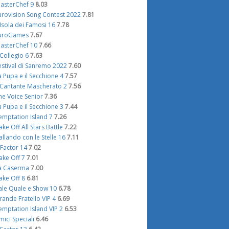
asterChef 9
8.03
urovision Song Contest 2022
7.81
'Isola dei Famosi 16
7.78
uroGames
7.67
asterChef 10
7.66
l Collegio 6
7.63
estival di Sanremo 2022
7.60
a Pupa e il Secchione 4
7.57
l Cantante Mascherato 2
7.56
he Voice Senior
7.36
a Pupa e il Secchione 3
7.44
emptation Island 7
7.26
ake Off All Stars Battle
7.22
allando con le Stelle 16
7.11
 Factor 14
7.02
ake Off 7
7.01
a Caserma
7.00
ake Off 8
6.81
ale Quale e Show 10
6.78
rande Fratello VIP 4
6.69
emptation Island VIP 2
6.53
mici Speciali
6.46