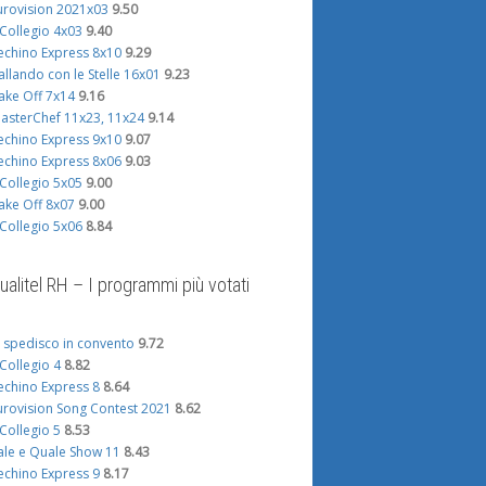
urovision 2021x03
9.50
l Collegio 4x03
9.40
echino Express 8x10
9.29
allando con le Stelle 16x01
9.23
ake Off 7x14
9.16
asterChef 11x23, 11x24
9.14
echino Express 9x10
9.07
echino Express 8x06
9.03
l Collegio 5x05
9.00
ake Off 8x07
9.00
l Collegio 5x06
8.84
ualitel RH – I programmi più votati
i spedisco in convento
9.72
l Collegio 4
8.82
echino Express 8
8.64
urovision Song Contest 2021
8.62
l Collegio 5
8.53
ale e Quale Show 11
8.43
echino Express 9
8.17