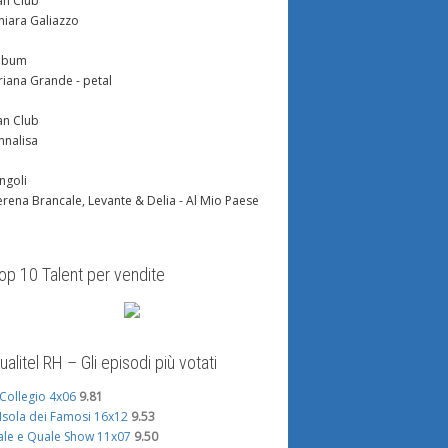
an Club
hiara Galiazzo
lbum
riana Grande - petal
an Club
nnalisa
ingoli
erena Brancale, Levante & Delia - Al Mio Paese
op 10 Talent per vendite
ualitel RH – Gli episodi più votati
l Collegio 4x06
9.81
'Isola dei Famosi 16x12
9.53
ale e Quale Show 11x07
9.50