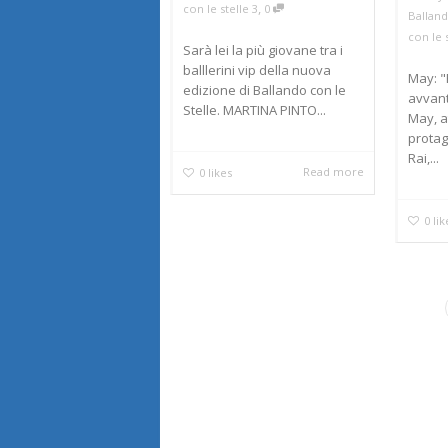
,
con le stelle 3
0
Balland
con le s
Sarà lei la più giovane tra i
balllerini vip della nuova
May: "
edizione di Ballando con le
avvant
Stelle. MARTINA PINTO...
May, a
protag
Rai,...
Read more
0
likes
0
lik