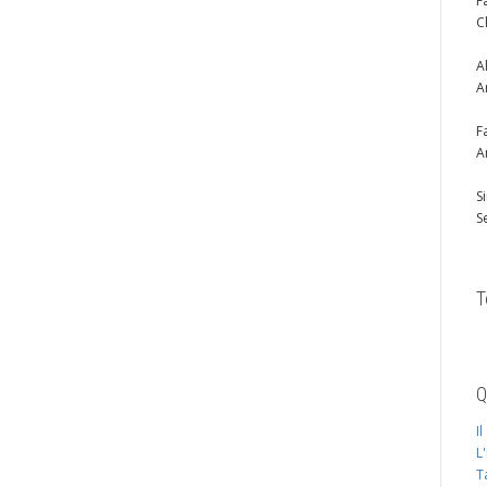
F
C
A
A
F
A
S
S
T
Q
I
L
T