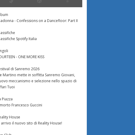
🌿
🎲
⭐️
lbum
adonna - Confessions on a Dancefloor: Part II
lassifiche
lassifiche Spotify Italia
ingoli
OURTEEN - ONE MORE KISS
estival di Sanremo 2026
e Martino mette in soffitta Sanremo Giovani,
uovo meccanismo e selezione nello spazio di
ffari Tuoi
a Piazza
 morto Francesco Guccini
eality House
n arrivo il nuovo sito di Reality House!