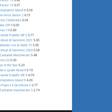
 Factor 13
6.42
 Factor 15
6.37
emptation Island 8
6.36
he Voice Senior 2
6.15
mici Celebrities
6.04
ake Off 9
6.00
mici 19
5.89
rande Fratello VIP 5
5.77
estival di Sanremo 2021
5.65
allando con le Stelle 15
5.65
estival di Sanremo 2020
5.58
l Cantante Mascherato
5.48
mici 20
5.40
tar in the Star
5.20
ale e Quale Show 9
5.16
rande Fratello VIP 6
4.79
emptation Island 9
4.26
a Pupa e il Secchione 5
2.77
l Cantante mascherato 3
2.74