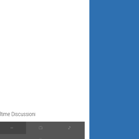
ltime Discussioni
∞
📺
🎵