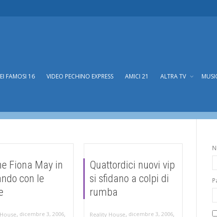
DEI FAMOSI 16
VIDEO PECHINO EXPRESS
AMICI 21
ALTRA TV
MUSI
ndo con le stelle 3
N
e Fiona May in
Quattordici nuovi vip
ando con le
si sfidano a colpi di
P
e
rumba
,
,
,
,
dicembre 3, 2006
dicembre 3, 2006
 House
Reality House