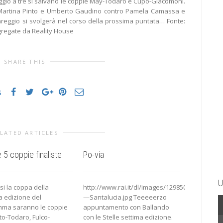
ggio a tre si salvano le coppie May-Todaro e Cupo-Giacomoni.
Martina Pinto e Umberto Gaudino contro Pamela Camassa e
eggio si svolgerà nel corso della prossima puntata… Fonte:
ggregate da Reality House
SHARE THIS
s
LATED ARTICLES
 5 coppie finaliste
Po-via
Il preferi
– 1^ Set
U
si la coppa della
http://www.rai.it/dl/images/1298503911924Pov
 edizione del
—Santalucia.jpg Teeeeerzo
http://www
ma saranno le coppie
appuntamento con Ballando
9HVB.jpg Co
rlucci.jpg
to-Todaro, Fulco-
con le Stelle settima edizione.
preferito d