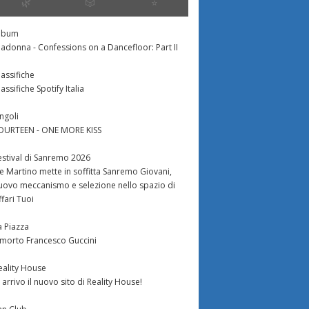
terza puntat
🌿
🎲
⭐️
55BA.jpg UPDATE: Anche
giustamente anche
Valentino Esposito, che
Costantini è 
n le stelle. Avete...
accompagnò Renè Felton
lbum
eliminato, Le
(madre di Andrew Howe) nella
adonna - Confessions on a Dancefloor: Part II
spareggio, s
gara di Ballando con te...
lassifiche
per il tesor
lassifiche Spotify Italia
Pérez.
ingoli
OURTEEN - ONE MORE KISS
È già tempo d
Ballando con l
estival di Sanremo 2026
l’eliminazion
e Martino mette in soffitta Sanremo Giovani,
Barzaghi-Robe
uovo meccanismo e selezione nello spazio di
e Massimo Bo
ffari Tuoi
Coniglio,...
a Piazza
 morto Francesco Guccini
eality House
n arrivo il nuovo sito di Reality House!