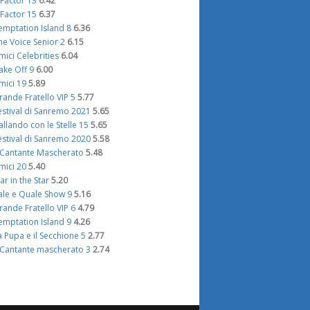
 Factor 13
6.42
 Factor 15
6.37
emptation Island 8
6.36
he Voice Senior 2
6.15
mici Celebrities
6.04
ake Off 9
6.00
mici 19
5.89
rande Fratello VIP 5
5.77
estival di Sanremo 2021
5.65
allando con le Stelle 15
5.65
estival di Sanremo 2020
5.58
l Cantante Mascherato
5.48
mici 20
5.40
tar in the Star
5.20
ale e Quale Show 9
5.16
rande Fratello VIP 6
4.79
emptation Island 9
4.26
a Pupa e il Secchione 5
2.77
l Cantante mascherato 3
2.74