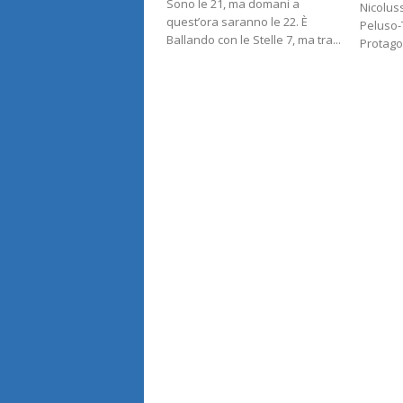
Sono le 21, ma domani a
Nicoluss
quest’ora saranno le 22. È
Peluso-
Ballando con le Stelle 7, ma tra...
Protagon