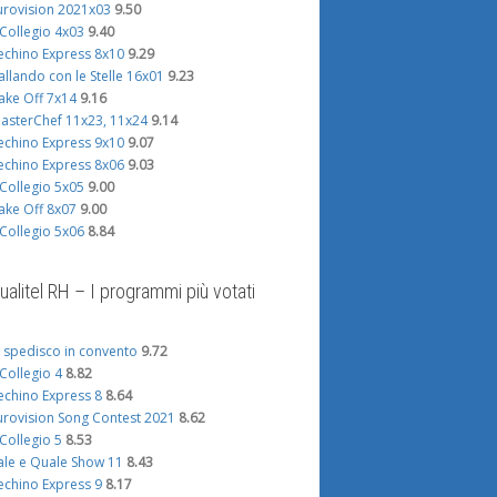
urovision 2021x03
9.50
l Collegio 4x03
9.40
echino Express 8x10
9.29
allando con le Stelle 16x01
9.23
ake Off 7x14
9.16
asterChef 11x23, 11x24
9.14
echino Express 9x10
9.07
echino Express 8x06
9.03
l Collegio 5x05
9.00
ake Off 8x07
9.00
l Collegio 5x06
8.84
ualitel RH – I programmi più votati
i spedisco in convento
9.72
l Collegio 4
8.82
echino Express 8
8.64
urovision Song Contest 2021
8.62
l Collegio 5
8.53
ale e Quale Show 11
8.43
echino Express 9
8.17