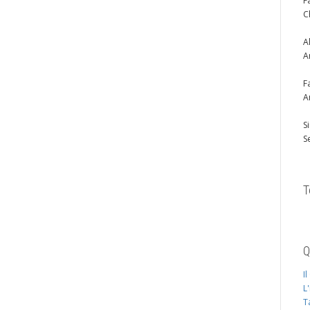
F
C
A
A
F
A
S
S
T
Q
I
L
T