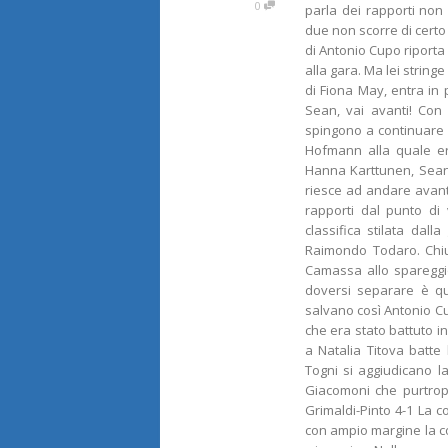
0
parla dei rapporti non 
due non scorre di cert
di Antonio Cupo riporta
alla gara. Ma lei strin
di Fiona May, entra in p
Sean, vai avanti! Con
spingono a continuare
Hofmann alla quale e
Hanna Karttunen, Sean
riesce ad andare avant
rapporti dal punto di 
classifica stilata dal
Raimondo Todaro. Chi
Camassa allo spareggi
doversi separare è q
salvano così Antonio Cu
che era stato battuto 
a Natalia Titova batt
Togni si aggiudicano l
Giacomoni che purtrop
Grimaldi-Pinto 4-1 La 
con ampio margine la 