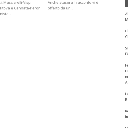
i, Masciarelli-Vispi,
Anche stasera il racconto vi è
coinvolge 
Titova e Cannata-Peron.
offerto da un...
Ballando co
ista...
A
M
C
C
S
F
F
D
n
A
L
È
R
I