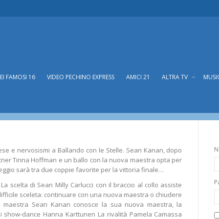
DEI FAMOSI 16
VIDEO PECHINO EXPRESS
AMICI 21
ALTRA TV
MUSI
 giovani in sfida
fida
N
ese e nervosismi a Ballando con le Stelle. Sean Kanan, dopo
rtner Tinna Hoffman e un ballo con la nuova maestra opta per
areggio sarà tra due coppie favorite per la vittoria finale…
P
a scelta di Sean Milly Carlucci con il braccio al collo assiste
fficile sceleta: continuare con una nuova maestra o chiudere
a maestra Sean Kanan conosce la sua nuova maestra, la
i show-dance Hanna Karttunen La rivalità Pamela Camassa