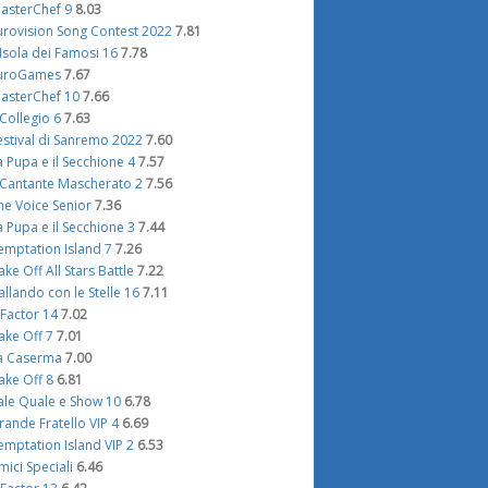
asterChef 9
8.03
urovision Song Contest 2022
7.81
'Isola dei Famosi 16
7.78
uroGames
7.67
asterChef 10
7.66
l Collegio 6
7.63
estival di Sanremo 2022
7.60
a Pupa e il Secchione 4
7.57
l Cantante Mascherato 2
7.56
he Voice Senior
7.36
a Pupa e il Secchione 3
7.44
emptation Island 7
7.26
ake Off All Stars Battle
7.22
allando con le Stelle 16
7.11
 Factor 14
7.02
ake Off 7
7.01
a Caserma
7.00
ake Off 8
6.81
ale Quale e Show 10
6.78
rande Fratello VIP 4
6.69
emptation Island VIP 2
6.53
mici Speciali
6.46