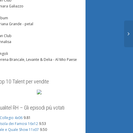
an Club
hiara Galiazzo
lbum
riana Grande - petal
an Club
nnalisa
ingoli
erena Brancale, Levante & Delia - Al Mio Paese
op 10 Talent per vendite
ualitel RH – Gli episodi più votati
l Collegio 4x06
9.81
'Isola dei Famosi 16x12
9.53
ale e Quale Show 11x07
9.50