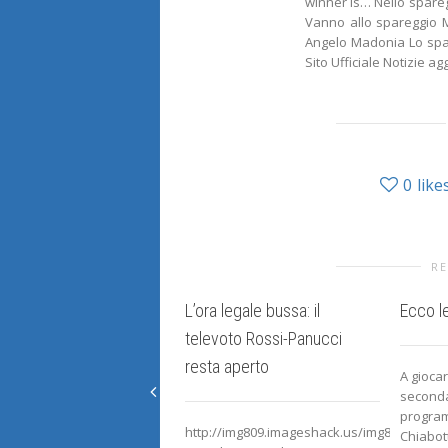
winner is… Nello spare
Vanno allo spareggio 
Angelo Madonia Lo spar
Sito Ufficiale Notizie a
0
like
RE
L’ora legale bussa: il
Ecco le
televoto Rossi-Panucci
resta aperto
A giocar
seconda
program
http://img809.imageshack.us/img809/8827/ca
Chiabot