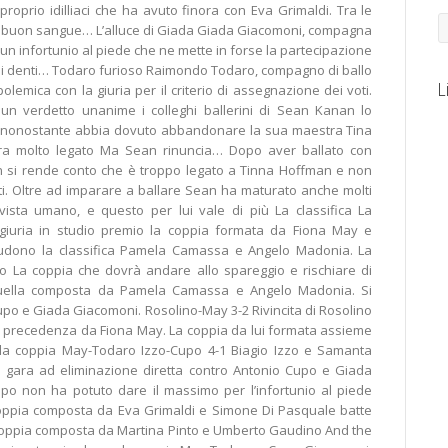
proprio idilliaci che ha avuto finora con Eva Grimaldi. Tra le
o buon sangue… L’alluce di Giada Giada Giacomoni, compagna
 un infortunio al piede che ne mette in forse la partecipazione
ge i denti… Todaro furioso Raimondo Todaro, compagno di ballo
L
olemica con la giuria per il criterio di assegnazione dei voti.
 un verdetto unanime i colleghi ballerini di Sean Kanan lo
 nonostante abbia dovuto abbandonare la sua maestra Tina
ra molto legato Ma Sean rinuncia… Dopo aver ballato con
 si rende conto che è troppo legato a Tinna Hoffman e non
i. Oltre ad imparare a ballare Sean ha maturato anche molti
vista umano, e questo per lui vale di più La classifica La
la giuria in studio premio la coppia formata da Fiona May e
udono la classifica Pamela Camassa e Angelo Madonia. La
o La coppia che dovrà andare allo spareggio e rischiare di
uella composta da Pamela Camassa e Angelo Madonia. Si
po e Giada Giacomoni. Rosolino-May 3-2 Rivincita di Rosolino
in precedenza da Fiona May. La coppia da lui formata assieme
e la coppia May-Todaro Izzo-Cupo 4-1 Biagio Izzo e Samanta
a gara ad eliminazione diretta contro Antonio Cupo e Giada
po non ha potuto dare il massimo per l’infortunio al piede
coppia composta da Eva Grimaldi e Simone Di Pasquale batte
coppia composta da Martina Pinto e Umberto Gaudino And the