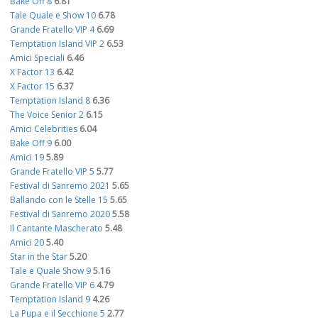
Bake Off 8
6.81
Tale Quale e Show 10
6.78
Grande Fratello VIP 4
6.69
Temptation Island VIP 2
6.53
Amici Speciali
6.46
X Factor 13
6.42
X Factor 15
6.37
Temptation Island 8
6.36
The Voice Senior 2
6.15
Amici Celebrities
6.04
Bake Off 9
6.00
Amici 19
5.89
Grande Fratello VIP 5
5.77
Festival di Sanremo 2021
5.65
Ballando con le Stelle 15
5.65
Festival di Sanremo 2020
5.58
Il Cantante Mascherato
5.48
Amici 20
5.40
Star in the Star
5.20
Tale e Quale Show 9
5.16
Grande Fratello VIP 6
4.79
Temptation Island 9
4.26
La Pupa e il Secchione 5
2.77