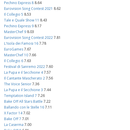
Pechino Express 8
8.64
Eurovision Song Contest 2021
8.62
Il Collegio 5
8.53
Tale e Quale Show 11
8.43
Pechino Express 9
8.17
MasterChef 9
8.03
Eurovision Song Contest 2022
7.81
L'Isola dei Famosi 16
7.78
EuroGames
7.67
MasterChef 10
7.66
Il Collegio 6
7.63
Festival di Sanremo 2022
7.60
La Pupa e il Secchione 4
7.57
Il Cantante Mascherato 2
7.56
The Voice Senior
7.36
La Pupa e il Secchione 3
7.44
Temptation Island 7
7.26
Bake Off All Stars Battle
7.22
Ballando con le Stelle 16
7.11
X Factor 14
7.02
Bake Off 7
7.01
La Caserma
7.00