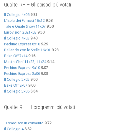
Qualitel RH – Gli episodi più votati
Il Collegio 4x06
9.81
L'Isola dei Famosi 16x12
9.53
Tale e Quale Show 11x07
9.50
Eurovision 2021x03
9.50
Il Collegio 4x03
9.40
Pechino Express 8x10
9.29
Ballando con le Stelle 16x01
9.23
Bake Off 7x14
9.16
MasterChef 11x23, 11x24
9.14
Pechino Express 9x10
9.07
Pechino Express 8x06
9.03
Il Collegio 5x05
9.00
Bake Off 8x07
9.00
Il Collegio 5x06
8.84
Qualitel RH – I programmi più votati
Ti spedisco in convento
9.72
Il Collegio 4
8.82