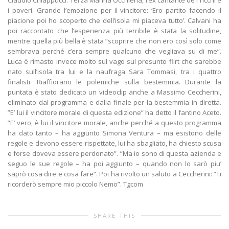
Claudio Chiappucci. Terza Marina Occhiena, l’ex cantante de I ricchi e
i poveri. Grande l’emozione per il vincitore: ‘Ero partito facendo il
piacione poi ho scoperto che dell’isola mi piaceva tutto’. Calvani ha
poi raccontato che l’esperienza più terribile è stata la solitudine,
mentre quella più bella è stata ”scoprire che non ero così solo come
sembrava perché c’era sempre qualcuno che vegliava su di me”.
Luca è rimasto invece molto sul vago sul presunto flirt che sarebbe
nato sull’isola tra lui e la naufraga Sara Tommasi, tra i quattro
finalisti. Riaffiorano le polemiche sulla bestemmia. Durante la
puntata è stato dedicato un videoclip anche a Massimo Ceccherini,
eliminato dal programma e dalla finale per la bestemmia in diretta.
”E’ lui il vincitore morale di questa edizione” ha detto il fantino Aceto.
”E’ vero, è lui il vincitore morale, anche perché a questo programma
ha dato tanto – ha aggiunto Simona Ventura – ma esistono delle
regole e devono essere rispettate, lui ha sbagliato, ha chiesto scusa
e forse doveva essere perdonato”. ”Ma io sono di questa azienda e
seguo le sue regole – ha poi aggiunto – quando non lo sarò piu’
saprò cosa dire e cosa fare”. Poi ha rivolto un saluto a Ceccherini: ”Ti
ricorderò sempre mio piccolo Nemo”. Tgcom
SHARE THIS