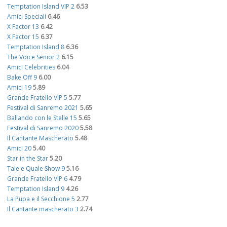
Temptation Island VIP 2
6.53
Amici Speciali
6.46
X Factor 13
6.42
X Factor 15
6.37
Temptation Island 8
6.36
The Voice Senior 2
6.15
Amici Celebrities
6.04
Bake Off 9
6.00
Amici 19
5.89
Grande Fratello VIP 5
5.77
Festival di Sanremo 2021
5.65
Ballando con le Stelle 15
5.65
Festival di Sanremo 2020
5.58
Il Cantante Mascherato
5.48
Amici 20
5.40
Star in the Star
5.20
Tale e Quale Show 9
5.16
Grande Fratello VIP 6
4.79
Temptation Island 9
4.26
La Pupa e il Secchione 5
2.77
Il Cantante mascherato 3
2.74