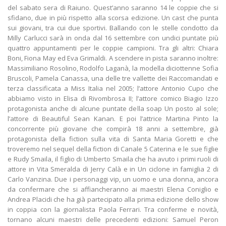
del sabato sera di Raiuno. Quest’anno saranno 14 le coppie che si
sfidano, due in più rispetto alla scorsa edizione. Un cast che punta
sui giovani, tra cui due sportivi. Ballando con le stelle condotto da
Milly Carlucci sarà in onda dal 16 settembre con undici puntate più
quattro appuntamenti per le coppie campioni. Tra gli altri: Chiara
Boni, Fiona May ed Eva Grimaldi. A scendere in pista saranno inoltre:
Massimiliano Rosolino, Rodolfo Laganà, la modella diciottenne Sofia
Bruscoli, Pamela Canassa, una delle tre vallette dei Raccomandati e
terza classificata a Miss Italia nel 2005; l’attore Antonio Cupo che
abbiamo visto in Elisa di Rivombrosa II; l’attore comico Biagio Izzo
protagonista anche di alcune puntate della soap Un posto al sole;
l’attore di Beautiful Sean Kanan. E poi l’attrice Martina Pinto la
concorrente più giovane che compirà 18 anni a settembre, già
protagonista della fiction sulla vita di Santa Maria Goretti e che
troveremo nel sequel della fiction di Canale 5 Caterina e le sue figlie
e Rudy Smaila, il figlio di Umberto Smaila che ha avuto i primi ruoli di
attore in Vita Smeralda di Jerry Calà e in Un ciclone in famiglia 2 di
Carlo Vanzina. Due i personaggi vip, un uomo e una donna, ancora
da confermare che si affiancheranno ai maestri Elena Coniglio e
Andrea Placidi che ha già partecipato alla prima edizione dello show
in coppia con la giornalista Paola Ferrari. Tra conferme e novità,
tornano alcuni maestri delle precedenti edizioni: Samuel Peron