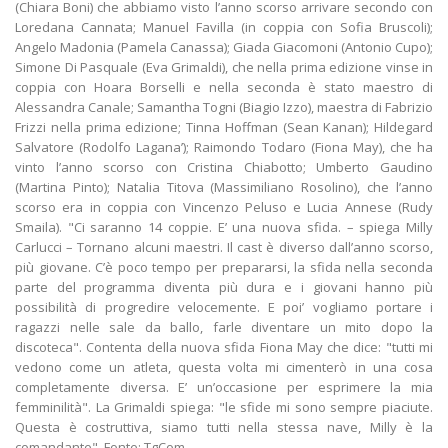
(Chiara Boni) che abbiamo visto l’anno scorso arrivare secondo con
Loredana Cannata; Manuel Favilla (in coppia con Sofia Bruscoli);
Angelo Madonia (Pamela Canassa); Giada Giacomoni (Antonio Cupo);
Simone Di Pasquale (Eva Grimaldi), che nella prima edizione vinse in
coppia con Hoara Borselli e nella seconda è stato maestro di
Alessandra Canale; Samantha Togni (Biagio Izzo), maestra di Fabrizio
Frizzi nella prima edizione; Tinna Hoffman (Sean Kanan); Hildegard
Salvatore (Rodolfo Lagana’); Raimondo Todaro (Fiona May), che ha
vinto l’anno scorso con Cristina Chiabotto; Umberto Gaudino
(Martina Pinto); Natalia Titova (Massimiliano Rosolino), che l’anno
scorso era in coppia con Vincenzo Peluso e Lucia Annese (Rudy
Smaila). "Ci saranno 14 coppie. E’ una nuova sfida. – spiega Milly
Carlucci – Tornano alcuni maestri. Il cast è diverso dall’anno scorso,
più giovane. C’è poco tempo per prepararsi, la sfida nella seconda
parte del programma diventa più dura e i giovani hanno più
possibilità di progredire velocemente. E poi’ vogliamo portare i
ragazzi nelle sale da ballo, farle diventare un mito dopo la
discoteca". Contenta della nuova sfida Fiona May che dice: "tutti mi
vedono come un atleta, questa volta mi cimenterò in una cosa
completamente diversa. E’ un’occasione per esprimere la mia
femminilità". La Grimaldi spiega: "le sfide mi sono sempre piaciute.
Questa è costruttiva, siamo tutti nella stessa nave, Milly è la
comandante". Fonte: TgCom