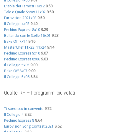
Il Collegio 4x06
9.81
L'Isola dei Famosi 16x12
9.53
Tale e Quale Show 11x07
9.50
Eurovision 2021x03
9.50
Il Collegio 4x03
9.40
Pechino Express 8x10
9.29
Ballando con le Stelle 16x01
9.23
Bake Off 7x14
9.16
MasterChef 11x23, 11x24
9.14
Pechino Express 9x10
9.07
Pechino Express 8x06
9.03
Il Collegio 5x05
9.00
Bake Off 8x07
9.00
Il Collegio 5x06
8.84
Qualitel RH – I programmi più votati
Ti spedisco in convento
9.72
Il Collegio 4
8.82
Pechino Express 8
8.64
Eurovision Song Contest 2021
8.62