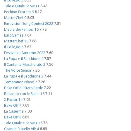
Il Collegio 5
8.53
Tale e Quale Show 11
8.43
Pechino Express 9
8.17
MasterChef 9
8.03
Eurovision Song Contest 2022
7.81
L'Isola dei Famosi 16
7.78
EuroGames
7.67
MasterChef 10
7.66
Il Collegio 6
7.63
Festival di Sanremo 2022
7.60
La Pupa e il Secchione 4
7.57
Il Cantante Mascherato 2
7.56
The Voice Senior
7.36
La Pupa e il Secchione 3
7.44
Temptation Island 7
7.26
Bake Off All Stars Battle
7.22
Ballando con le Stelle 16
7.11
X Factor 14
7.02
Bake Off 7
7.01
La Caserma
7.00
Bake Off 8
6.81
Tale Quale e Show 10
6.78
Grande Fratello VIP 4
6.69