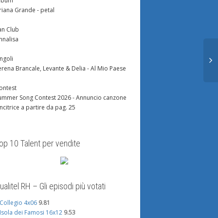
lbum
riana Grande - petal
an Club
nnalisa
ingoli
erena Brancale, Levante & Delia - Al Mio Paese
ontest
ummer Song Contest 2026 - Annuncio canzone
incitrice a partire da pag. 25
e sfide di Stefan e
Daytime 4 Febbraio
Maria trova 
op 10 Talent per vendite
son-
http://img707.imageshack.us/img707/8135/cartea
L’accademia d
Come da prassi lo speciale di
Maria de Filipp
263.imageshack.us/img263/240/stefanpoole2.jpg
sabato scorso non si è concluso
per il quinto 
ualitel RH – Gli episodi più votati
a questo pomeriggio la
in diretta e il daytime del...
Ecco i titolari, 
tefan Poole, titolare,
l Collegio 4x06
9.81
te Arnaldo. Se volete
'Isola dei Famosi 16x12
9.53