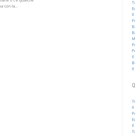
ane o c’è qualche
sapere...
T
 con la...
E
I
P
B
B
M
P
P
I
B
I
Q
T
I
P
E
I
T