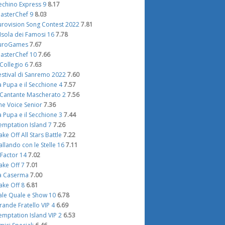
echino Express 9
8.17
asterChef 9
8.03
urovision Song Contest 2022
7.81
'Isola dei Famosi 16
7.78
uroGames
7.67
asterChef 10
7.66
l Collegio 6
7.63
estival di Sanremo 2022
7.60
a Pupa e il Secchione 4
7.57
l Cantante Mascherato 2
7.56
he Voice Senior
7.36
a Pupa e il Secchione 3
7.44
emptation Island 7
7.26
ake Off All Stars Battle
7.22
allando con le Stelle 16
7.11
 Factor 14
7.02
ake Off 7
7.01
a Caserma
7.00
ake Off 8
6.81
ale Quale e Show 10
6.78
rande Fratello VIP 4
6.69
emptation Island VIP 2
6.53