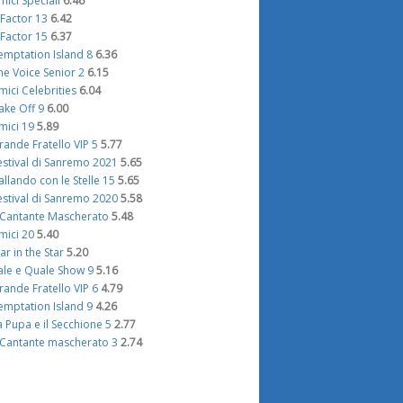
mici Speciali
6.46
 Factor 13
6.42
 Factor 15
6.37
emptation Island 8
6.36
he Voice Senior 2
6.15
mici Celebrities
6.04
ake Off 9
6.00
mici 19
5.89
rande Fratello VIP 5
5.77
estival di Sanremo 2021
5.65
allando con le Stelle 15
5.65
estival di Sanremo 2020
5.58
l Cantante Mascherato
5.48
mici 20
5.40
tar in the Star
5.20
ale e Quale Show 9
5.16
rande Fratello VIP 6
4.79
emptation Island 9
4.26
a Pupa e il Secchione 5
2.77
l Cantante mascherato 3
2.74