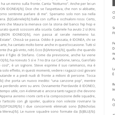
 ha un mirino sulla fronte. Canta “Notturno”. Anche per lei un
b]NON IDONEA[/b]. Dice che se l’aspettava, che non si abbatte,
C
orno sentirete parlare di me”. Speriamo solo non sia nella
C
ra. [b]Gabriele[/b] balla con cuffia e occhialoni rossi. Certo,
anni che Maura la menava con la storia del banco hip hop e
S
rato questi scossoni alla scuola. Gabriele ha avuto 2 sì (Kris
F
 [b]NON IDONEO[/b], non passa al serale nemmeno lui.
“Estate”. Chissà se passa. Oddio è passata, è IDONEA, chi se
F
parte, ha cantato molto bene anche in quest’occasione. Tutti sì
D
nte (ha già vinto, ndr). Ecco [b]Antonio[/b], quello che quando
n
re il figlio di Stefano. Come da previsione, anche lui viene
A
[/b], ha ricevuto 5 sì e 7 no (tra cui Carbone, Iancu, Garofalo
 così”, è un signore. Steve esprime il suo rammarico, ma è
L
 solo effetto, in questi momenti, vedere i ragazzi così giovani
È
utande e a piedi nudi di fronte a milioni di persone. Tocca
e[/b] che porta un nuovo inedito: “una canzone pop”, mentre
R
sta perdendo anni su anni. Ovviamente Pierdavide è IDONEO,
I
 il tempo utile, con 4 eliminati e ancora tanti ragazzi che devono
. Appena avremo i nomi certi e la composizione delle squadre,
F
l’articolo con gli spoiler, qualora non voleste rovinarvi la
C
b]SPOILER[/b] I due concorrenti eliminati sono [b]Nicholas
nna Mereu[/b]. Le nuove squadre sono formate da: [b]BLU[/b]: