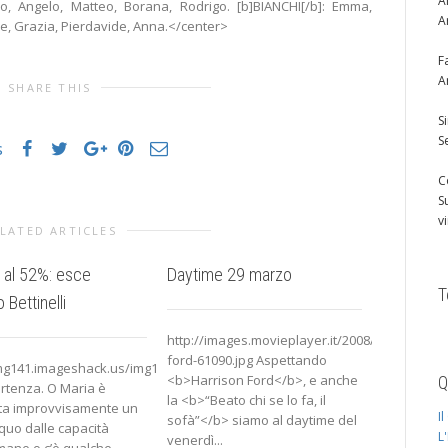
A
co, Angelo, Matteo, Borana, Rodrigo. [b]BIANCHI[/b]: Emma,
A
e, Grazia, Pierdavide, Anna.</center>
F
A
SHARE THIS
S
S
s
C
S
v
LATED ARTICLES
i al 52%: esce
Daytime 29 marzo
Spoiler: l
T
 Bettinelli
Giulia
http://images.movieplayer.it/2008/05/21/harri
ford-61090.jpg Aspettando
img141.imageshack.us/img141/121/110209s206.jpg
http://img
<b>Harrison Ford</b>, e anche
Q
artenza. O Maria è
Si è svolt
la <b>“Beato chi se lo fa, il
ta improvvisamente un
sfida tra S
I
sofà”</b> siamo al daytime del
oquo dalle capacità
e lo sfidan
L
venerdì...