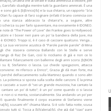
b]Elena[/b], un’altra che al serale è stata ammessa a ottobre, per
la, Garofalo sbadiglia mentre tutti la guardano ammirati. È una
e sono già 6. [b]Enrico[/b] e la sua chitarra, un rapporto “à la
Olari fu capace di farci sognare (infatti il brano comincia con
n una stanza abbraccio la chitarra”e, a seguire, altre
 ci scherza su per farlo spaventare, ma ovviamente è IDONEO.
lle note di “The Power of Love” dei Frankie goes to Hollywood.
calzini e I boxer neri pare un po’ la bandiera della Juve, ma
 è IDONEO. Troppi sì, è il caso di cacciare qualcuno. Venga…
. La sua versione acustica di “Parole parole parole” di Mina
gli che stasera comincia Ballando con le Stelle e serve
tango di Raz De Gan, così lo ricicliamo di già e non ce lo
illantare fidanzamenti con ballerine degli anni scorsi. [b]NON
 su 8, Stefanino ci lascia. Lui chiede spiegazioni, attacca
i conviene: mi riferisco a Enrico”, Grazia gli dà man forte, ma
l perché dell’accanimento sulla Martinez quando ci sono altri
o. La polemica si sposta sulla scelta delle canzoni. È la prima
 cacciato a suon di “sei un grande musicista, hai cantato la
i cantare un po’ di tutto”; è un po’ come quando ci si lascia
U
 e non ci si merita, sostanzialmente. Sta andando un po’ per
.15 quando finalmente il corpo esanime di Stefanino viene
ana[/b], scusami eh” chiama Maria. Si è solo fatta notte, scusa
evuto tutti sì. Tocca a [b]Valeria[/b], che già dal “ciao” pare