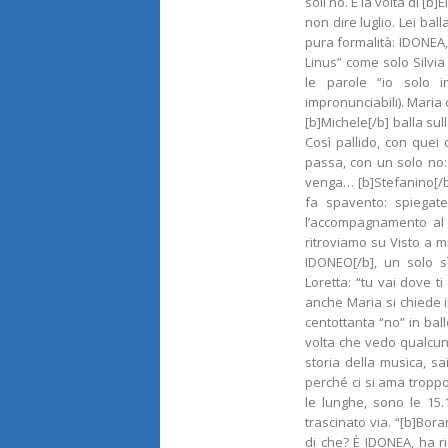
soli no. È la volta di [
non dire luglio. Lei bal
pura formalità: IDONEA, 
Linus” come solo Silvia 
le parole “io solo i
impronunciabili). Maria
[b]Michele[/b] balla su
Così pallido, con quei 
passa, con un solo no:
venga… [b]Stefanino[/b]
fa spavento: spiegate
l’accompagnamento al 
ritroviamo su Visto a m
IDONEO[/b], un solo sì
Loretta: “tu vai dove t
anche Maria si chiede i
centottanta “no” in ball
volta che vedo qualcuno
storia della musica, sa
perché ci si ama troppo
le lunghe, sono le 15
trascinato via. “[b]Bor
di che? È IDONEA, ha ric