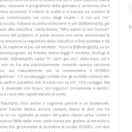
mata, riassume il programma della giornata e annuncia che il
ca prossima. Il criterio di scelta si è basata sul numero di
uper commissione nel corso degli esami: i 6 con più “no”
a scuola. Tuttavia la prima esibizione è per [b]Matteo[/b], già
L
razie alla classifica. Canta (bene) “Who wants to live forever”
senso del pubblico, in piedi. Ancora non viene annunciata la
a annuncia la riapertura della classifica a fine puntata e dà
rrà, di saperne di più sul verdetto. Tocca a [b]Rodrigo[/b], su un
accompagnato da Anbeta. Maria legge il verdetto: Rodrigo è
ale. [b]Emma[/b] canta “If I ain’t got you” della Keys ed è
 non mi ha mai particolarmente convinto questa versione
roso, ma naturalmente per la commissione è IDONEA.
perman”. C’è un tatuaggio orribile che gli va dalla schiena allo
a santi in paradiso che di santi non ce n’è”. Che coraggio. Ma
 è diventato così bravo ‘sto ragazzo? Ovviamente è dentro:
 e i suoi otto capelli bianchi al vento.
e Flauto[/b]. Dico anche il cognome perché è un trademark.
nte Davide debba ancora cantare, Maria le dice che ha
che un no. Sgabello al centro del palco, Flauto canta “Come il
azzecca l’80% delle note: tanto basta per gridare al miracolo e
ente che gli permette di accedere al serale: IDONEO, con due