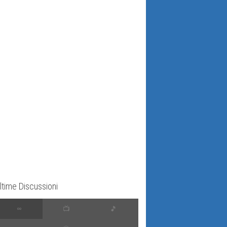
ltime Discussioni
∞
📺
🎵