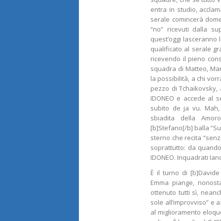
entra in studio, accla
serale comincerà domeni
“no” ricevuti dalla s
quest’oggi lasceranno l
qualificato al serale g
ricevendo il pieno con
squadra di Matteo, Mari
la possibilità, a chi vo
pezzo di Tchaikovsky, 
IDONEO e accede al ser
subito de ja vu. Mah,
sbiadita della Amo
[b]Stefano[/b] balla “Su
sterno che recita “senz
soprattutto: da quando
IDONEO. Inquadrati Iancu
È il turno di [b]David
Emma piange, nonosta
ottenuto tutti sì, nean
sole all’improvviso” e 
al miglioramento eloqu