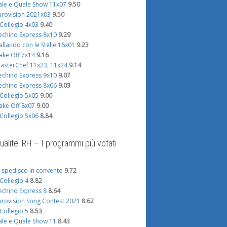
ale e Quale Show 11x07
9.50
urovision 2021x03
9.50
l Collegio 4x03
9.40
echino Express 8x10
9.29
allando con le Stelle 16x01
9.23
ake Off 7x14
9.16
asterChef 11x23, 11x24
9.14
echino Express 9x10
9.07
echino Express 8x06
9.03
l Collegio 5x05
9.00
ake Off 8x07
9.00
l Collegio 5x06
8.84
ualitel RH – I programmi più votati
i spedisco in convento
9.72
l Collegio 4
8.82
echino Express 8
8.64
urovision Song Contest 2021
8.62
l Collegio 5
8.53
ale e Quale Show 11
8.43