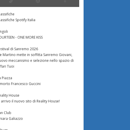
🌿
🎲
⭐️
lassifiche
lassifiche Spotify Italia
ingoli
OURTEEN - ONE MORE KISS
estival di Sanremo 2026
e Martino mette in soffitta Sanremo Giovani,
uovo meccanismo e selezione nello spazio di
ffari Tuoi
a Piazza
 morto Francesco Guccini
eality House
n arrivo il nuovo sito di Reality House!
an Club
hiara Galiazzo