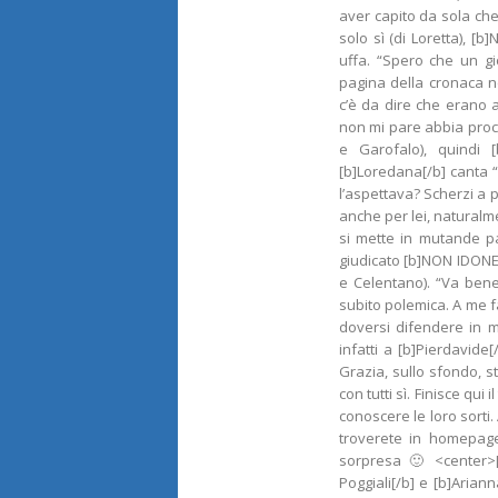
aver capito da sola che
solo sì (di Loretta), [
uffa. “Spero che un gi
pagina della cronaca ne
c’è da dire che erano 
non mi pare abbia procu
e Garofalo), quindi
[b]Loredana[/b] canta 
l’aspettava? Scherzi a 
anche per lei, naturalme
si mette in mutande pa
giudicato [b]NON IDONEO
e Celentano). “Va bene
subito polemica. A me fa
doversi difendere in m
infatti a [b]Pierdavid
Grazia, sullo sfondo, 
con tutti sì. Finisce qui
conoscere le loro sorti
troverete in homepage 
sorpresa 🙂 <center>[
Poggiali[/b] e [b]Aria