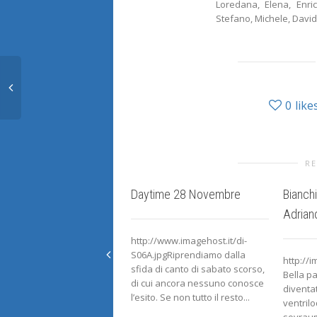
Loredana, Elena, Enri
Stefano, Michele, David
0
like
RE
Daytime 28 Novembre
Bianch
Adriano
http://www.imagehost.it/di-
S06A.jpgRiprendiamo dalla
http://
sfida di canto di sabato scorso,
Bella p
di cui ancora nessuno conosce
diventa
l’esito. Se non tutto il resto...
ventril