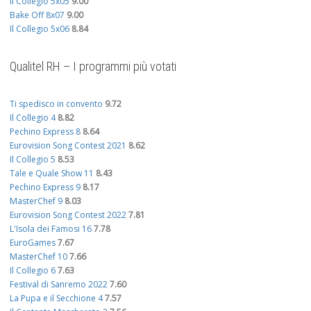
Il Collegio 5x05
9.00
Bake Off 8x07
9.00
Il Collegio 5x06
8.84
Qualitel RH – I programmi più votati
Ti spedisco in convento
9.72
Il Collegio 4
8.82
Pechino Express 8
8.64
Eurovision Song Contest 2021
8.62
Il Collegio 5
8.53
Tale e Quale Show 11
8.43
Pechino Express 9
8.17
MasterChef 9
8.03
Eurovision Song Contest 2022
7.81
L'Isola dei Famosi 16
7.78
EuroGames
7.67
MasterChef 10
7.66
Il Collegio 6
7.63
Festival di Sanremo 2022
7.60
La Pupa e il Secchione 4
7.57