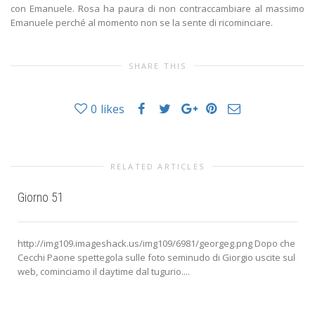
con Emanuele. Rosa ha paura di non contraccambiare al massimo
Emanuele perché al momento non se la sente di ricominciare.
SHARE THIS
0
likes
RELATED ARTICLES
Giorno 51
http://img109.imageshack.us/img109/6981/georgeg.png Dopo che
Cecchi Paone spettegola sulle foto seminudo di Giorgio uscite sul
web, cominciamo il daytime dal tugurio....