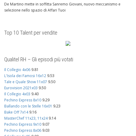
De Martino mette in soffitta Sanremo Giovani, nuovo meccanismo e
selezione nello spazio di Affari Tuoi
Top 10 Talent per vendite
Qualitel RH – Gli episodi più votati
Il Collegio 4x06
9.81
L'Isola dei Famosi 16x12
9.53
Tale e Quale Show 11x07
9.50
Eurovision 2021x03
9.50
Il Collegio 4x03
9.40
Pechino Express 8x10
9.29
Ballando con le Stelle 16x01
9.23
Bake Off 7x14
9.16
MasterChef 11x23, 11x24
9.14
Pechino Express 9x10
9.07
Pechino Express 8x06
9.03