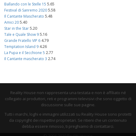
Ballando con le Stelle 15
5.65
Festival di Sanremo 2020
5.58
Il Cantante Mascherato
5.48
Amici 20
5.40
Star in the Star
5.20
Tale e Quale Show 9
5.16
Grande Fratello VIP 6
4.79
Temptation Island 9
4.26
La Pupa e il Secchione 5
2.77
Il Cantante mascherato 3
2.74
Reality House non rappresenta una testata e non è affiliato né
collegato ai produttori, reti e programmi televisivi che sono oggetto di
discussione sulle sue pagine.
Tutti i marchi, loghi e immagini utilizzati su Reality House sono protetti
da copyright dei rispettivi proprietari. Se ritieni che un contenuto
debba essere rimosso, ti preghiamo di contattarci.
© 2004-2020 Reality House