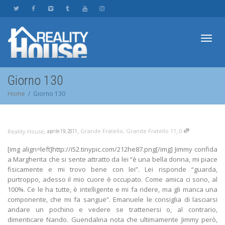
Toggl
Giorno 130
Home
Giorno 130
navig
,
,
,
Grande Fratello
,
Grande Fratello 11
0
Reality House
aprile 19, 2011
[img align=left]http://i52.tinypic.com/212he87.png[/img] Jimmy confida
a Margherita che si sente attratto da lei “è una bella donna, mi piace
fisicamente e mi trovo bene con lei”. Lei risponde “guarda,
purtroppo, adesso il mio cuore è occupato. Come amica ci sono, al
100%. Ce le ha tutte, è intelligente e mi fa ridere, ma gli manca una
componente, che mi fa sangue”. Emanuele le consiglia di lasciarsi
andare un pochino e vedere se trattenersi o, al contrario,
dimenticare Nando. Guendalina nota che ultimamente Jimmy però,