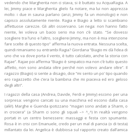
vedendo che Margherita non ci stava, si è buttato su AcquaRagia. A
lei, Jimmy piace e Margherita glielo fa notare, ma lui non apprezza
molto: i due in sauna parlano (anzi, Jimmy fa un monologo) e non
capisco assolutamente niente. Ragia e Biagio a letto si scambiano
affettuose carezze. Gli altri osservano. Lei nega: non hanno fatto
niente, lei voleva un bacio serio ma non c’è stato. “Se dovessi
scegliere tra l’uno e l’altro, sceglierei Jimmy, ma non è mia intenzione
fare scelte di questo tipo” afferma la nuova entrata. Nessuna scelta,
quindi rimaniamo su entrambi Ragia? Giordana “Biagio mi dà l’idea di
uno che va dove porta il vento, è tutto calcolato, anche la storia con
Rajae”. Rajae poi afferma “Biagio è simpatico ma non c’è tutto questo
affetto, non sono andata oltre perché non volevo andare oltre”. Il
ragazzo (Biagio) si sente a disagio, dice “mi sento un po’ tipo quando
ero ragazzetto che c’era la bambina che mi piaceva ed ero geloso
degli altri”.
I ragazzi della casa (Andrea, Davide, Ferdi e Jimmy) escono per una
sorpresa: vengono caricati su una macchina ed escono dalla casa
(alè!). Marghe e Guenda ipotizzano “magari sono andati a Sharm, o
in crociera” (a Sharm ci sono gli squali –> ^_^) In realtà vengono
portati in un centro benessere: massaggi e festa con spumante.
Rosa è in crisi con Emanuele, credo per un mal di pancia (o di testa)
millantato da lei. Angelica è dubbiosa sul rapporto creato dall’amica