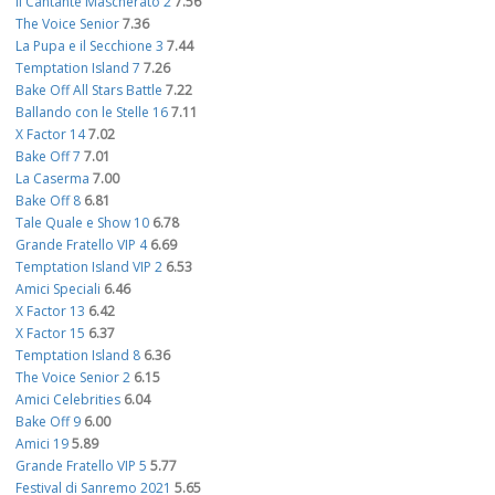
Il Cantante Mascherato 2
7.56
The Voice Senior
7.36
La Pupa e il Secchione 3
7.44
Temptation Island 7
7.26
Bake Off All Stars Battle
7.22
Ballando con le Stelle 16
7.11
X Factor 14
7.02
Bake Off 7
7.01
La Caserma
7.00
Bake Off 8
6.81
Tale Quale e Show 10
6.78
Grande Fratello VIP 4
6.69
Temptation Island VIP 2
6.53
Amici Speciali
6.46
X Factor 13
6.42
X Factor 15
6.37
Temptation Island 8
6.36
The Voice Senior 2
6.15
Amici Celebrities
6.04
Bake Off 9
6.00
Amici 19
5.89
Grande Fratello VIP 5
5.77
Festival di Sanremo 2021
5.65