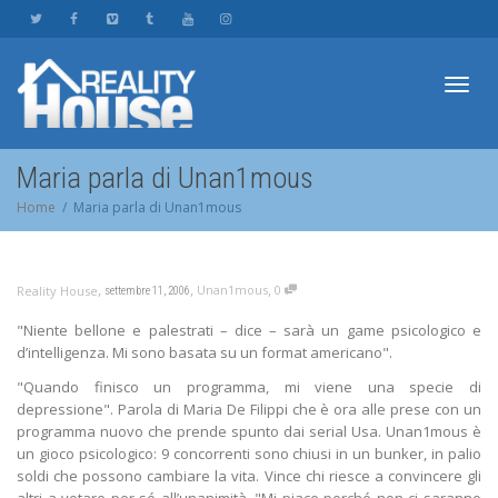
Toggl
Maria parla di Unan1mous
Home
Maria parla di Unan1mous
navig
,
,
,
Unan1mous
0
Reality House
settembre 11, 2006
"Niente bellone e palestrati – dice – sarà un game psicologico e
d’intelligenza. Mi sono basata su un format americano".
"Quando finisco un programma, mi viene una specie di
depressione". Parola di Maria De Filippi che è ora alle prese con un
programma nuovo che prende spunto dai serial Usa. Unan1mous è
un gioco psicologico: 9 concorrenti sono chiusi in un bunker, in palio
soldi che possono cambiare la vita. Vince chi riesce a convincere gli