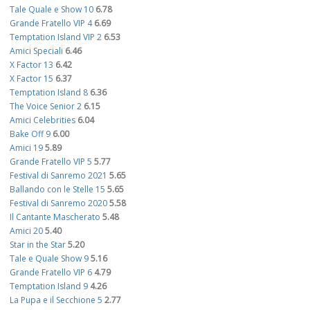
Tale Quale e Show 10
6.78
Grande Fratello VIP 4
6.69
Temptation Island VIP 2
6.53
Amici Speciali
6.46
X Factor 13
6.42
X Factor 15
6.37
Temptation Island 8
6.36
The Voice Senior 2
6.15
Amici Celebrities
6.04
Bake Off 9
6.00
Amici 19
5.89
Grande Fratello VIP 5
5.77
Festival di Sanremo 2021
5.65
Ballando con le Stelle 15
5.65
Festival di Sanremo 2020
5.58
Il Cantante Mascherato
5.48
Amici 20
5.40
Star in the Star
5.20
Tale e Quale Show 9
5.16
Grande Fratello VIP 6
4.79
Temptation Island 9
4.26
La Pupa e il Secchione 5
2.77