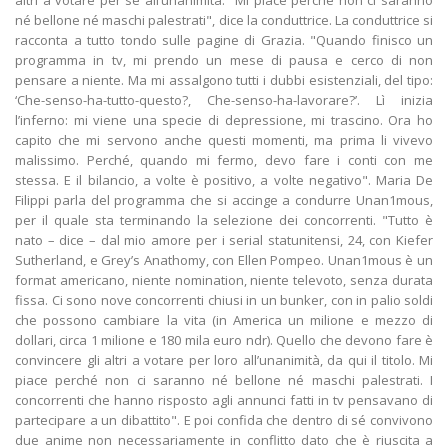
altri a votare per sé all’unanimità. "Mi piace perché non ci saranno
né bellone né maschi palestrati", dice la conduttrice. La conduttrice si
racconta a tutto tondo sulle pagine di Grazia. "Quando finisco un
programma in tv, mi prendo un mese di pausa e cerco di non
pensare a niente. Ma mi assalgono tutti i dubbi esistenziali, del tipo:
‘Che-senso-ha-tutto-questo?, Che-senso-ha-lavorare?’. Lì inizia
l’inferno: mi viene una specie di depressione, mi trascino. Ora ho
capito che mi servono anche questi momenti, ma prima li vivevo
malissimo. Perché, quando mi fermo, devo fare i conti con me
stessa. E il bilancio, a volte è positivo, a volte negativo". Maria De
Filippi parla del programma che si accinge a condurre Unan1mous,
per il quale sta terminando la selezione dei concorrenti. "Tutto è
nato – dice – dal mio amore per i serial statunitensi, 24, con Kiefer
Sutherland, e Grey’s Anathomy, con Ellen Pompeo. Unan1mous è un
format americano, niente nomination, niente televoto, senza durata
fissa. Ci sono nove concorrenti chiusi in un bunker, con in palio soldi
che possono cambiare la vita (in America un milione e mezzo di
dollari, circa 1 milione e 180 mila euro ndr). Quello che devono fare è
convincere gli altri a votare per loro all’unanimità, da qui il titolo. Mi
piace perché non ci saranno né bellone né maschi palestrati. I
concorrenti che hanno risposto agli annunci fatti in tv pensavano di
partecipare a un dibattito". E poi confida che dentro di sé convivono
due anime non necessariamente in conflitto dato che è riuscita a