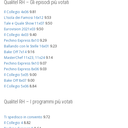
Qualitel RH – Gli episodi più votati
Il Collegio 4x06
9.81
L'Isola dei Famosi 16x12
9.53
Tale e Quale Show 11x07
9.50
Eurovision 2021x03
9.50
Il Collegio 4x03
9.40
Pechino Express 8x10
9.29
Ballando con le Stelle 16x01
9.23
Bake Off 7x14
9.16
MasterChef 11x23, 11x24
9.14
Pechino Express 9x10
9.07
Pechino Express 8x06
9.03
Il Collegio 5x05
9.00
Bake Off 8x07
9.00
Il Collegio 5x06
8.84
Qualitel RH – I programmi più votati
Ti spedisco in convento
9.72
Il Collegio 4
8.82