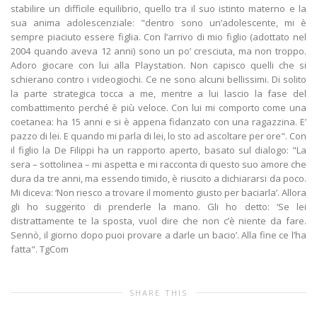
stabilire un difficile equilibrio, quello tra il suo istinto materno e la
sua anima adolescenziale: "dentro sono un’adolescente, mi è
sempre piaciuto essere figlia. Con l’arrivo di mio figlio (adottato nel
2004 quando aveva 12 anni) sono un po’ cresciuta, ma non troppo.
Adoro giocare con lui alla Playstation. Non capisco quelli che si
schierano contro i videogiochi. Ce ne sono alcuni bellissimi. Di solito
la parte strategica tocca a me, mentre a lui lascio la fase del
combattimento perché è più veloce. Con lui mi comporto come una
coetanea: ha 15 anni e si è appena fidanzato con una ragazzina. E’
pazzo di lei. E quando mi parla di lei, lo sto ad ascoltare per ore". Con
il figlio la De Filippi ha un rapporto aperto, basato sul dialogo: "La
sera – sottolinea – mi aspetta e mi racconta di questo suo amore che
dura da tre anni, ma essendo timido, è riuscito a dichiararsi da poco.
Mi diceva: ‘Non riesco a trovare il momento giusto per baciarla’. Allora
gli ho suggerito di prenderle la mano. Gli ho detto: ‘Se lei
distrattamente te la sposta, vuol dire che non c’è niente da fare.
Sennò, il giorno dopo puoi provare a darle un bacio’. Alla fine ce l’ha
fatta". TgCom
SHARE THIS