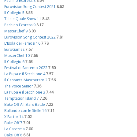
Pechino Express 8
8.64
Eurovision Song Contest 2021
8.62
Il Collegio 5
8.53
Tale e Quale Show 11
8.43
Pechino Express 9
8.17
MasterChef 9
8.03
Eurovision Song Contest 2022
7.81
L'Isola dei Famosi 16
7.78
EuroGames
7.67
MasterChef 10
7.66
Il Collegio 6
7.63
Festival di Sanremo 2022
7.60
La Pupa e il Secchione 4
7.57
Il Cantante Mascherato 2
7.56
The Voice Senior
7.36
La Pupa e il Secchione 3
7.44
Temptation Island 7
7.26
Bake Off All Stars Battle
7.22
Ballando con le Stelle 16
7.11
X Factor 14
7.02
Bake Off 7
7.01
La Caserma
7.00
Bake Off 8
6.81