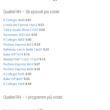
Qualitel RH – Gli episodi più votati
Il Collegio 4x06
9.81
L'Isola dei Famosi 16x12
9.53
Tale e Quale Show 11x07
9.50
Eurovision 2021x03
9.50
Il Collegio 4x03
9.40
Pechino Express 8x10
9.29
Ballando con le Stelle 16x01
9.23
Bake Off 7x14
9.16
MasterChef 11x23, 11x24
9.14
Pechino Express 9x10
9.07
Pechino Express 8x06
9.03
Il Collegio 5x05
9.00
Bake Off 8x07
9.00
Il Collegio 5x06
8.84
Qualitel RH – I programmi più votati