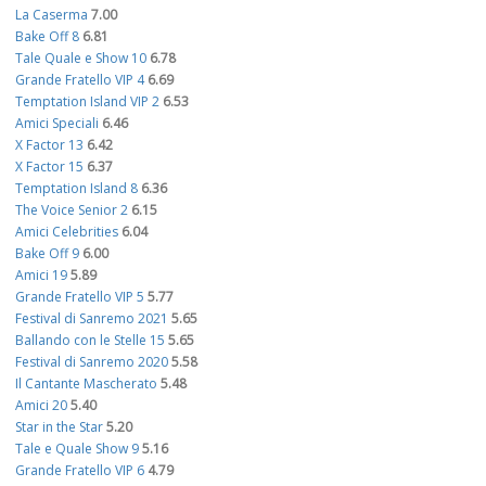
La Caserma
7.00
Bake Off 8
6.81
Tale Quale e Show 10
6.78
Grande Fratello VIP 4
6.69
Temptation Island VIP 2
6.53
Amici Speciali
6.46
X Factor 13
6.42
X Factor 15
6.37
Temptation Island 8
6.36
The Voice Senior 2
6.15
Amici Celebrities
6.04
Bake Off 9
6.00
Amici 19
5.89
Grande Fratello VIP 5
5.77
Festival di Sanremo 2021
5.65
Ballando con le Stelle 15
5.65
Festival di Sanremo 2020
5.58
Il Cantante Mascherato
5.48
Amici 20
5.40
Star in the Star
5.20
Tale e Quale Show 9
5.16
Grande Fratello VIP 6
4.79