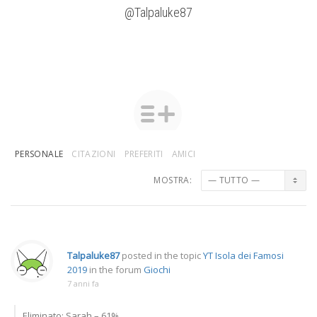
@Talpaluke87
PERSONALE
CITAZIONI
PREFERITI
AMICI
MOSTRA:
Talpaluke87
posted in the topic
YT Isola dei Famosi
2019
in the forum
Giochi
7 anni fa
Eliminato: Sarah – 61%