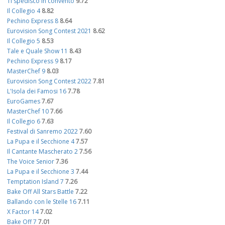
Ti spedisco in convento
9.72
Il Collegio 4
8.82
Pechino Express 8
8.64
Eurovision Song Contest 2021
8.62
Il Collegio 5
8.53
Tale e Quale Show 11
8.43
Pechino Express 9
8.17
MasterChef 9
8.03
Eurovision Song Contest 2022
7.81
L'Isola dei Famosi 16
7.78
EuroGames
7.67
MasterChef 10
7.66
Il Collegio 6
7.63
Festival di Sanremo 2022
7.60
La Pupa e il Secchione 4
7.57
Il Cantante Mascherato 2
7.56
The Voice Senior
7.36
La Pupa e il Secchione 3
7.44
Temptation Island 7
7.26
Bake Off All Stars Battle
7.22
Ballando con le Stelle 16
7.11
X Factor 14
7.02
Bake Off 7
7.01