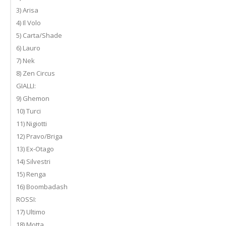
3) Arisa
4) Il Volo
5) Carta/Shade
6) Lauro
7) Nek
8) Zen Circus
GIALLI:
9) Ghemon
10) Turci
11) Nigiotti
12) Pravo/Briga
13) Ex-Otago
14) Silvestri
15) Renga
16) Boombadash
ROSSI:
17) Ultimo
18) Motta