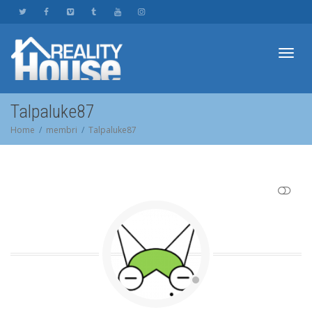
Toggl
Talpaluke87
Home
membri
Talpaluke87
navig
SHOW LESS