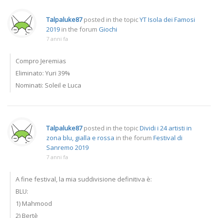
Talpaluke87
posted in the topic
YT Isola dei Famosi
2019
in the forum
Giochi
7 anni fa
Compro Jeremias
Eliminato: Yuri 39%
Nominati: Soleil e Luca
Talpaluke87
posted in the topic
Dividi i 24 artisti in
zona blu, gialla e rossa
in the forum
Festival di
Sanremo 2019
7 anni fa
A fine festival, la mia suddivisione definitiva è:
BLU:
1) Mahmood
2) Bertè