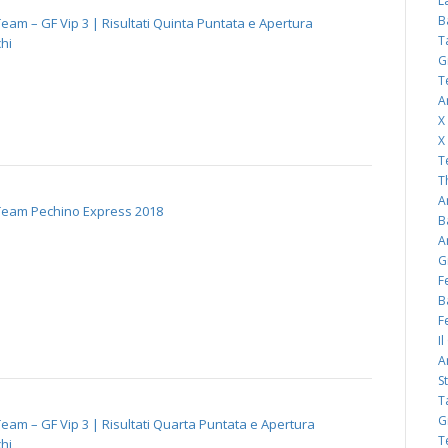
L
B
eam – GF Vip 3 | Risultati Quinta Puntata e Apertura
T
hi
G
T
A
X
X
T
T
A
Team Pechino Express 2018
B
A
G
F
B
F
I
A
S
T
G
eam – GF Vip 3 | Risultati Quarta Puntata e Apertura
T
hi