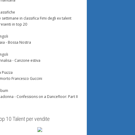
malfitana
lassifiche
e settimane in classifica Fimi degli ex talent
resenti in top 20
ingoli
aia - Bossa Nostra
ingoli
nnalisa - Canzone estiva
a Piazza
 morto Francesco Guccini
lbum
adonna - Confessions on a Dancefloor: Part II
op 10 Talent per vendite