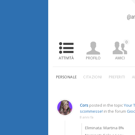
@an
0
ATTIVITÀ
PROFILO
AMICI
PERSONALE
CITAZIONI
PREFERITI
A
Cors
posted in the topic
Your T
scommesse!
in the forum
Gioc
8 anni fa
Eliminata: Martina 8%