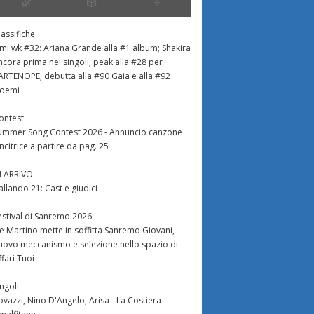
🌿
🎲
⭐️
lassifiche
imi wk #32: Ariana Grande alla #1 album; Shakira
ncora prima nei singoli; peak alla #28 per
ARTENOPE; debutta alla #90 Gaia e alla #92
oemi
ontest
ummer Song Contest 2026 - Annuncio canzone
incitrice a partire da pag. 25
N ARRIVO
allando 21: Cast e giudici
estival di Sanremo 2026
e Martino mette in soffitta Sanremo Giovani,
uovo meccanismo e selezione nello spazio di
ffari Tuoi
ingoli
ovazzi, Nino D'Angelo, Arisa - La Costiera