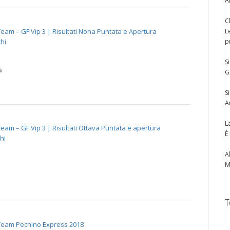
A
C
eam – GF Vip 3 | Risultati Nona Puntata e Apertura
L
hi
p
S
%
G
S
A
L
eam – GF Vip 3 | Risultati Ottava Puntata e apertura
È
hi
A
M
T
Team Pechino Express 2018