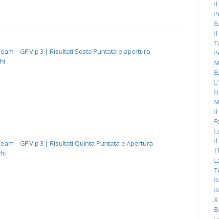
I
P
E
I
T
eam – GF Vip 3 | Risultati Sesta Puntata e apertura
P
hi
M
E
L
E
M
I
F
L
I
eam – GF Vip 3 | Risultati Quinta Puntata e Apertura
T
hi
L
T
B
B
X
B