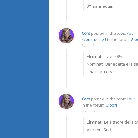
3° mannequin
Cors
posted in the topic
Your T
scommesse !
in the forum
Gio
8 anni fa
Eliminato: ivan 48%
Nominati: Benedetta e la s
Finalista: Lory
Cors
posted in the topic
Your 
in the forum
Giochi
8 anni fa
Eliminati: Le signore della tv
Vincitori: Surfisti