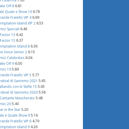
a Caserma
7.00
ake Off 8
6.81
ale Quale e Show 10
6.78
rande Fratello VIP 4
6.69
emptation Island VIP 2
6.53
mici Speciali
6.46
 Factor 13
6.42
 Factor 15
6.37
emptation Island 8
6.36
he Voice Senior 2
6.15
mici Celebrities
6.04
ake Off 9
6.00
mici 19
5.89
rande Fratello VIP 5
5.77
estival di Sanremo 2021
5.65
allando con le Stelle 15
5.65
estival di Sanremo 2020
5.58
l Cantante Mascherato
5.48
mici 20
5.40
tar in the Star
5.20
ale e Quale Show 9
5.16
rande Fratello VIP 6
4.79
emptation Island 9
4.26