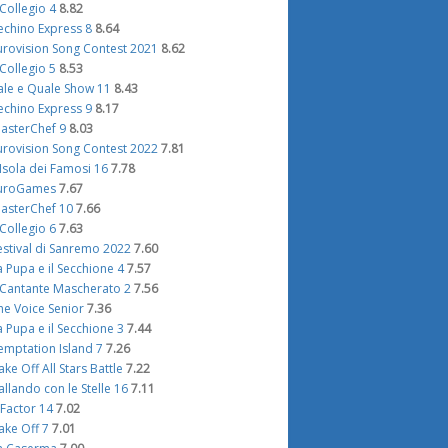
l Collegio 4
8.82
echino Express 8
8.64
urovision Song Contest 2021
8.62
l Collegio 5
8.53
ale e Quale Show 11
8.43
echino Express 9
8.17
asterChef 9
8.03
urovision Song Contest 2022
7.81
'Isola dei Famosi 16
7.78
uroGames
7.67
asterChef 10
7.66
l Collegio 6
7.63
estival di Sanremo 2022
7.60
a Pupa e il Secchione 4
7.57
l Cantante Mascherato 2
7.56
he Voice Senior
7.36
a Pupa e il Secchione 3
7.44
emptation Island 7
7.26
ake Off All Stars Battle
7.22
allando con le Stelle 16
7.11
 Factor 14
7.02
ake Off 7
7.01