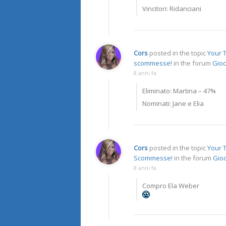
Vincitori: Ridanciani
Cors
posted in the topic
Your T
scommesse!
in the forum
Gioc
8 anni fa
Eliminato: Martina – 47%
Nominati: Jane e Elia
Cors
posted in the topic
Your T
Scommesse!
in the forum
Gioc
8 anni fa
Compro Ela Weber