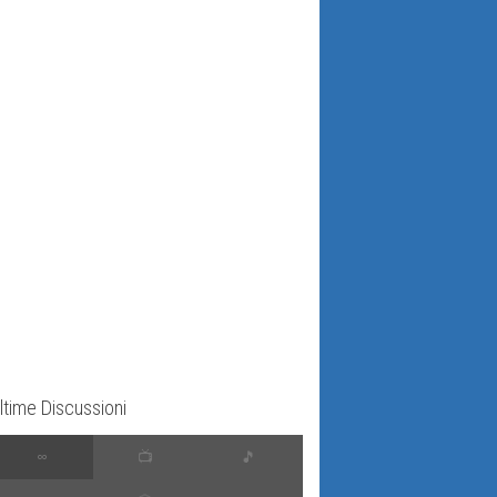
ltime Discussioni
∞
📺
🎵