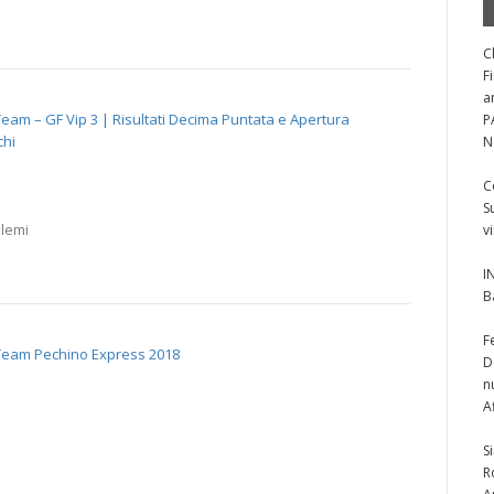
C
F
a
eam – GF Vip 3 | Risultati Decima Puntata e Apertura
P
chi
N
C
S
alemi
v
I
B
F
Team Pechino Express 2018
D
n
A
S
R