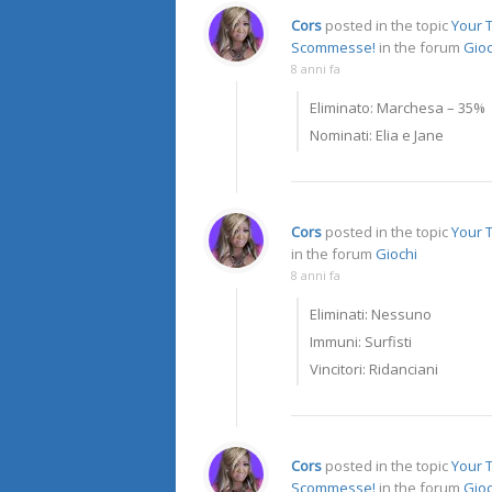
Cors
posted in the topic
Your T
Scommesse!
in the forum
Gioc
8 anni fa
Eliminato: Marchesa – 35%
Nominati: Elia e Jane
Cors
posted in the topic
Your 
in the forum
Giochi
8 anni fa
Eliminati: Nessuno
Immuni: Surfisti
Vincitori: Ridanciani
Cors
posted in the topic
Your T
Scommesse!
in the forum
Gioc