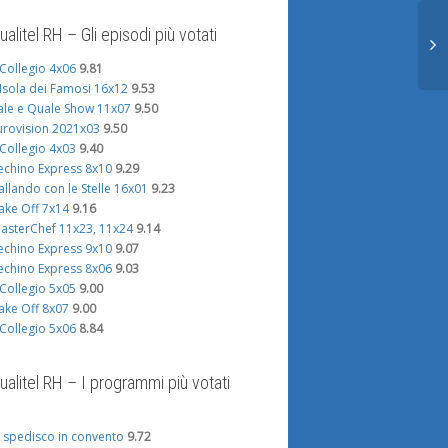
ualitel RH – Gli episodi più votati
l Collegio 4x06
9.81
'Isola dei Famosi 16x12
9.53
ale e Quale Show 11x07
9.50
urovision 2021x03
9.50
l Collegio 4x03
9.40
echino Express 8x10
9.29
allando con le Stelle 16x01
9.23
ake Off 7x14
9.16
asterChef 11x23, 11x24
9.14
echino Express 9x10
9.07
echino Express 8x06
9.03
l Collegio 5x05
9.00
ake Off 8x07
9.00
l Collegio 5x06
8.84
ualitel RH – I programmi più votati
i spedisco in convento
9.72