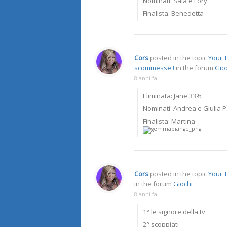
Nominati: Sala e Lory
Finalista: Benedetta
Cors
posted in the topic
Your T
scommesse !
in the forum
Gio
8 anni fa
Eliminata: Jane 33%
Nominati: Andrea e Giulia P
Finalista: Martina
Cors
posted in the topic
Your 
in the forum
Giochi
8 anni fa
1° le signore della tv
2° scoppiati