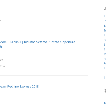
Q
I
V
L
T
E
I
P
eam – GF Vip 3 | Risultati Settima Puntata e apertura
B
hi
B
M
P
59%
P
Monte
I
B
I
Team Pechino Express 2018
Q
T