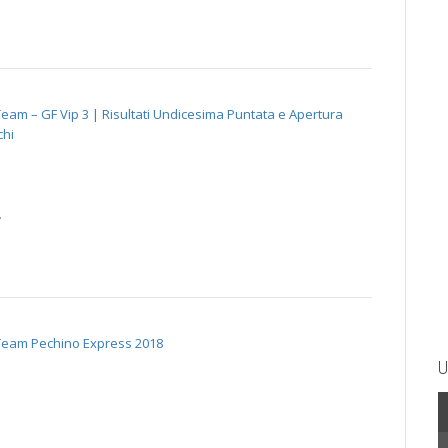
eam – GF Vip 3 | Risultati Undicesima Puntata e Apertura
chi
.
Team Pechino Express 2018
U