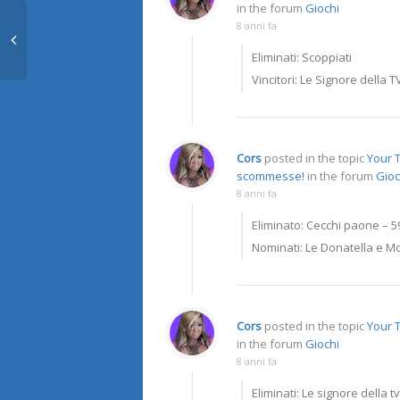
in the forum
Giochi
8 anni fa
Eliminati: Scoppiati
Vincitori: Le Signore della T
Cors
posted in the topic
Your T
scommesse!
in the forum
Gioc
8 anni fa
Eliminato: Cecchi paone – 
Nominati: Le Donatella e 
Cors
posted in the topic
Your 
in the forum
Giochi
8 anni fa
Eliminati: Le signore della tv