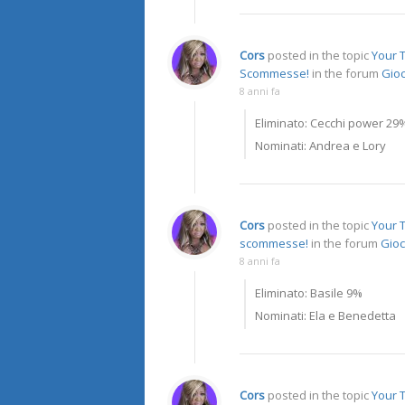
Cors
posted in the topic
Your T
Scommesse!
in the forum
Gioc
8 anni fa
Eliminato: Cecchi power 29
Nominati: Andrea e Lory
Cors
posted in the topic
Your T
scommesse!
in the forum
Gioc
8 anni fa
Eliminato: Basile 9%
Nominati: Ela e Benedetta
Cors
posted in the topic
Your 