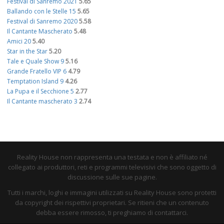
Festival di Sanremo 2021
5.65
Ballando con le Stelle 15
5.65
Festival di Sanremo 2020
5.58
Il Cantante Mascherato
5.48
Amici 20
5.40
Star in the Star
5.20
Tale e Quale Show 9
5.16
Grande Fratello VIP 6
4.79
Temptation Island 9
4.26
La Pupa e il Secchione 5
2.77
Il Cantante mascherato 3
2.74
Reality House non rappresenta una testata e non è affiliato né
collegato ai produttori, reti e programmi televisivi che sono oggetto di
discussione sulle sue pagine.
Tutti i marchi, loghi e immagini utilizzati su Reality House sono protetti
da copyright dei rispettivi proprietari. Se ritieni che un contenuto
debba essere rimosso, ti preghiamo di contattarci.