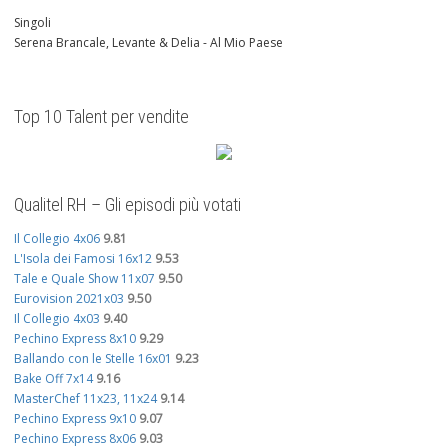
Singoli
Serena Brancale, Levante & Delia - Al Mio Paese
Top 10 Talent per vendite
Qualitel RH – Gli episodi più votati
Il Collegio 4x06
9.81
L'Isola dei Famosi 16x12
9.53
Tale e Quale Show 11x07
9.50
Eurovision 2021x03
9.50
Il Collegio 4x03
9.40
Pechino Express 8x10
9.29
Ballando con le Stelle 16x01
9.23
Bake Off 7x14
9.16
MasterChef 11x23, 11x24
9.14
Pechino Express 9x10
9.07
Pechino Express 8x06
9.03