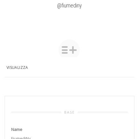
@fiumediny
VISUALIZZA
BASE
Name
FiumediNy