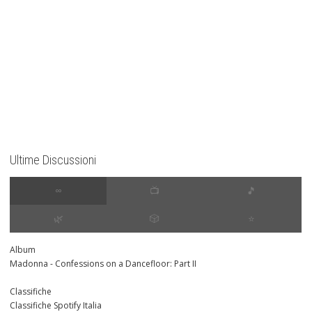
Ultime Discussioni
∞
📺
🎵
🌿
🎲
⭐️
Album
Madonna - Confessions on a Dancefloor: Part II
Classifiche
Classifiche Spotify Italia