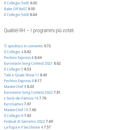
Il Collegio 5x05
9.00
Bake Off 8x07
9.00
Il Collegio 5x06
8.84
Qualitel RH – I programmi più votati
Ti spedisco in convento
9.72
Il Collegio 4
8.82
Pechino Express 8
8.64
Eurovision Song Contest 2021
8.62
Il Collegio 5
8.53
Tale e Quale Show 11
8.43
Pechino Express 9
8.17
MasterChef 9
8.03
Eurovision Song Contest 2022
7.81
L'Isola dei Famosi 16
7.78
EuroGames
7.67
MasterChef 10
7.66
Il Collegio 6
7.63
Festival di Sanremo 2022
7.60
La Pupa e il Secchione 4
7.57