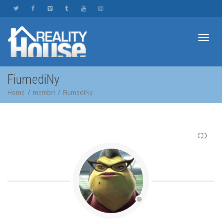
Toggl
FiumediNy
Home
membri
FiumediNy
navig
SHOW LESS