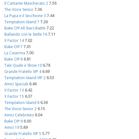
Il Cantante Mascherato 2
7.56
The Voice Senior
7.36
La Pupa e il Secchione 3
7.44
Temptation Island 7
7.26
Bake Off All Stars Battle
7.22
Ballando con le Stelle 16
7.11
X Factor 14
7.02
Bake Off 7
7.01
La Caserma
7.00
Bake Off 8
6.81
Tale Quale e Show 10
6.78
Grande Fratello VIP 4
6.69
Temptation Island VIP 2
6.53
Amici Speciali
6.46
X Factor 13
6.42
X Factor 15
6.37
Temptation Island 8
6.36
The Voice Senior 2
6.15
Amici Celebrities
6.04
Bake Off 9
6.00
Amici 19
5.89
Grande Fratello VIP 5
5.77