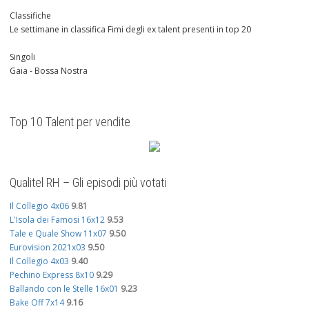
Classifiche
Le settimane in classifica Fimi degli ex talent presenti in top 20
Singoli
Gaia - Bossa Nostra
Top 10 Talent per vendite
Qualitel RH – Gli episodi più votati
Il Collegio 4x06
9.81
L'Isola dei Famosi 16x12
9.53
Tale e Quale Show 11x07
9.50
Eurovision 2021x03
9.50
Il Collegio 4x03
9.40
Pechino Express 8x10
9.29
Ballando con le Stelle 16x01
9.23
Bake Off 7x14
9.16