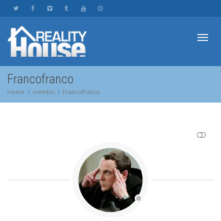
Toggl
Francofranco
Home
membri
Francofranco
navig
SHOW LESS