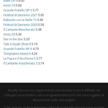
Bake Off 9
6.00
Amici 19
5.89
Grande Fratello VIP 5
5.77
Festival di Sanremo 2021
5.65
Ballando con le Stelle 15
5.65
Festival di Sanremo 2020
5.58
Il Cantante Mascherato
5.48
Amici 20
5.40
Star in the Star
5.20
Tale e Quale Show 9
5.16
Grande Fratello VIP 6
4.79
Temptation Island 9
4.26
La Pupa e il Secchione 5
2.77
Il Cantante mascherato 3
2.74
Reality House non rappresenta una testata e non è affiliato né
collegato ai produttori, reti e programmi televisivi che sono oggetto di
discussione sulle sue pagine.
Tutti i marchi, loghi e immagini utilizzati su Reality House sono protetti