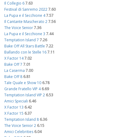
Il Collegio 6
7.63
Festival di Sanremo 2022
7.60
La Pupa e il Secchione 4
7.57
Il Cantante Mascherato 2
7.56
The Voice Senior
7.36
La Pupa e il Secchione 3
7.44
Temptation Island 7
7.26
Bake Off All Stars Battle
7.22
Ballando con le Stelle 16
7.11
X Factor 14
7.02
Bake Off 7
7.01
La Caserma
7.00
Bake Off 8
6.81
Tale Quale e Show 10
6.78
Grande Fratello VIP 4
6.69
Temptation Island VIP 2
6.53
Amici Speciali
6.46
X Factor 13
6.42
X Factor 15
6.37
Temptation Island 8
6.36
The Voice Senior 2
6.15
Amici Celebrities
6.04