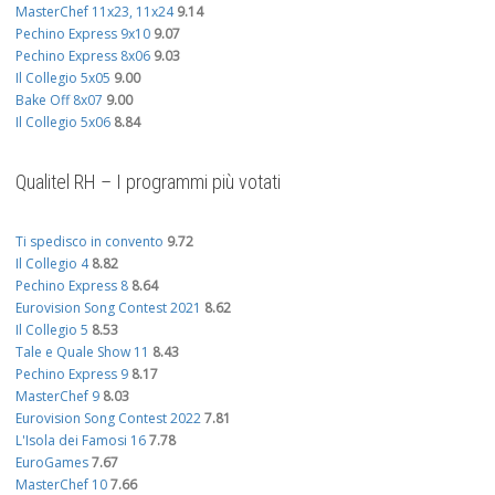
MasterChef 11x23, 11x24
9.14
Pechino Express 9x10
9.07
Pechino Express 8x06
9.03
Il Collegio 5x05
9.00
Bake Off 8x07
9.00
Il Collegio 5x06
8.84
Qualitel RH – I programmi più votati
Ti spedisco in convento
9.72
Il Collegio 4
8.82
Pechino Express 8
8.64
Eurovision Song Contest 2021
8.62
Il Collegio 5
8.53
Tale e Quale Show 11
8.43
Pechino Express 9
8.17
MasterChef 9
8.03
Eurovision Song Contest 2022
7.81
L'Isola dei Famosi 16
7.78
EuroGames
7.67
MasterChef 10
7.66