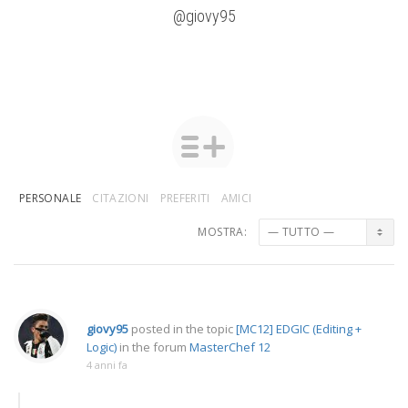
@giovy95
PERSONALE
CITAZIONI
PREFERITI
AMICI
MOSTRA:
giovy95
posted in the topic
[MC12] EDGIC (Editing +
Logic)
in the forum
MasterChef 12
4 anni fa