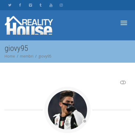
Toggl
giovy95
Home
membri
giovy95
navig
SHOW LESS