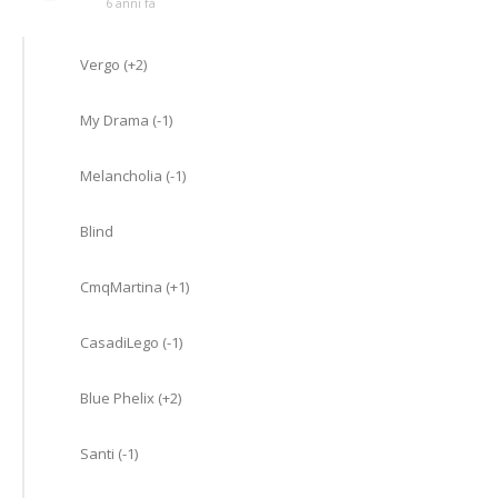
6 anni fa
Vergo (+2)
My Drama (-1)
Melancholia (-1)
Blind
CmqMartina (+1)
CasadiLego (-1)
Blue Phelix (+2)
Santi (-1)