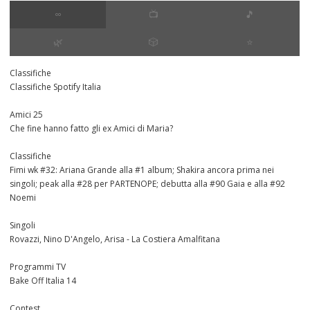
∞
📺
🎵
🌿
🎲
⭐️
Classifiche
Classifiche Spotify Italia
Amici 25
Che fine hanno fatto gli ex Amici di Maria?
Classifiche
Fimi wk #32: Ariana Grande alla #1 album; Shakira ancora prima nei
singoli; peak alla #28 per PARTENOPE; debutta alla #90 Gaia e alla #92
Noemi
Singoli
Rovazzi, Nino D'Angelo, Arisa - La Costiera Amalfitana
Programmi TV
Bake Off Italia 14
Contest