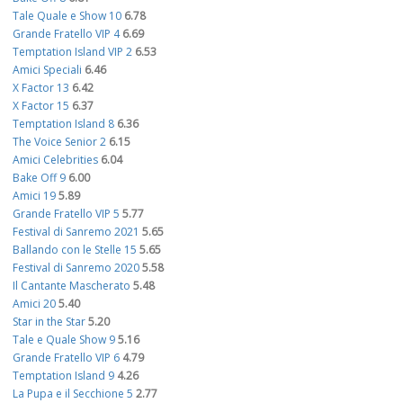
Tale Quale e Show 10
6.78
Grande Fratello VIP 4
6.69
Temptation Island VIP 2
6.53
Amici Speciali
6.46
X Factor 13
6.42
X Factor 15
6.37
Temptation Island 8
6.36
The Voice Senior 2
6.15
Amici Celebrities
6.04
Bake Off 9
6.00
Amici 19
5.89
Grande Fratello VIP 5
5.77
Festival di Sanremo 2021
5.65
Ballando con le Stelle 15
5.65
Festival di Sanremo 2020
5.58
Il Cantante Mascherato
5.48
Amici 20
5.40
Star in the Star
5.20
Tale e Quale Show 9
5.16
Grande Fratello VIP 6
4.79
Temptation Island 9
4.26
La Pupa e il Secchione 5
2.77