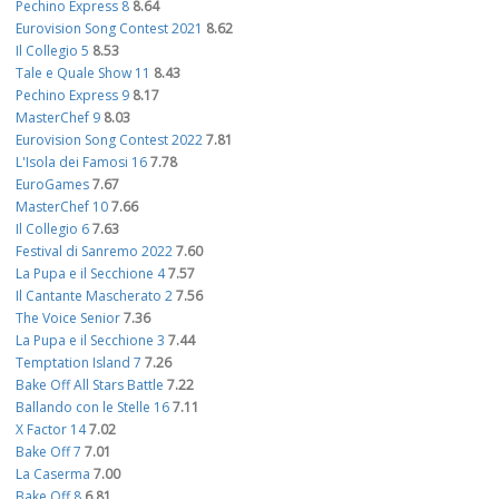
Pechino Express 8
8.64
Eurovision Song Contest 2021
8.62
Il Collegio 5
8.53
Tale e Quale Show 11
8.43
Pechino Express 9
8.17
MasterChef 9
8.03
Eurovision Song Contest 2022
7.81
L'Isola dei Famosi 16
7.78
EuroGames
7.67
MasterChef 10
7.66
Il Collegio 6
7.63
Festival di Sanremo 2022
7.60
La Pupa e il Secchione 4
7.57
Il Cantante Mascherato 2
7.56
The Voice Senior
7.36
La Pupa e il Secchione 3
7.44
Temptation Island 7
7.26
Bake Off All Stars Battle
7.22
Ballando con le Stelle 16
7.11
X Factor 14
7.02
Bake Off 7
7.01
La Caserma
7.00
Bake Off 8
6.81