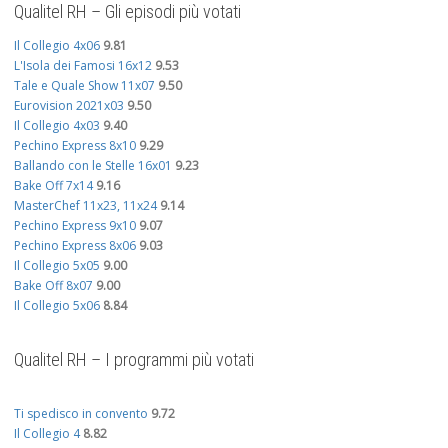
Qualitel RH – Gli episodi più votati
Il Collegio 4x06
9.81
L'Isola dei Famosi 16x12
9.53
Tale e Quale Show 11x07
9.50
Eurovision 2021x03
9.50
Il Collegio 4x03
9.40
Pechino Express 8x10
9.29
Ballando con le Stelle 16x01
9.23
Bake Off 7x14
9.16
MasterChef 11x23, 11x24
9.14
Pechino Express 9x10
9.07
Pechino Express 8x06
9.03
Il Collegio 5x05
9.00
Bake Off 8x07
9.00
Il Collegio 5x06
8.84
Qualitel RH – I programmi più votati
Ti spedisco in convento
9.72
Il Collegio 4
8.82