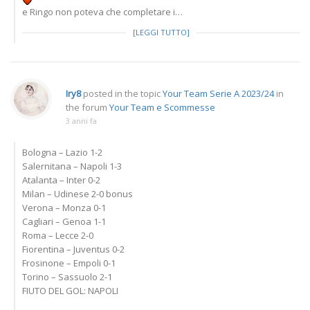
e Ringo non poteva che completare i…
[LEGGI TUTTO]
Iry8
posted in the topic
Your Team Serie A 2023/24
in
the forum
Your Team e Scommesse
3 anni fa
Bologna – Lazio 1-2
Salernitana – Napoli 1-3
Atalanta – Inter 0-2
Milan – Udinese 2-0 bonus
Verona – Monza 0-1
Cagliari – Genoa 1-1
Roma – Lecce 2-0
Fiorentina – Juventus 0-2
Frosinone – Empoli 0-1
Torino – Sassuolo 2-1
FIUTO DEL GOL: NAPOLI