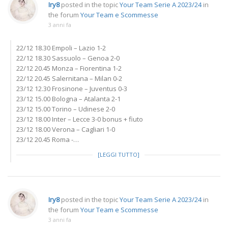
Iry8
posted in the topic
Your Team Serie A 2023/24
in
the forum
Your Team e Scommesse
3 anni fa
22/12 18.30 Empoli – Lazio 1-2
22/12 18.30 Sassuolo – Genoa 2-0
22/12 20.45 Monza – Fiorentina 1-2
22/12 20.45 Salernitana – Milan 0-2
23/12 12.30 Frosinone – Juventus 0-3
23/12 15.00 Bologna – Atalanta 2-1
23/12 15.00 Torino – Udinese 2-0
23/12 18.00 Inter – Lecce 3-0 bonus + fiuto
23/12 18.00 Verona – Cagliari 1-0
23/12 20.45 Roma -…
[LEGGI TUTTO]
Iry8
posted in the topic
Your Team Serie A 2023/24
in
the forum
Your Team e Scommesse
3 anni fa