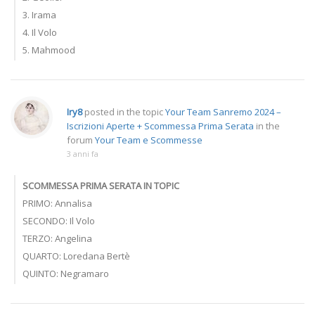
3. Irama
4. Il Volo
5. Mahmood
Iry8
posted in the topic
Your Team Sanremo 2024 –
Iscrizioni Aperte + Scommessa Prima Serata
in the
forum
Your Team e Scommesse
3 anni fa
SCOMMESSA PRIMA SERATA IN TOPIC
PRIMO: Annalisa
SECONDO: Il Volo
TERZO: Angelina
QUARTO: Loredana Bertè
QUINTO: Negramaro