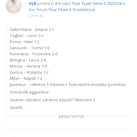
Iry8
posted in the topic
Your Team Serie A 2023/24
in
the forum
Your Team e Scommesse
2 anni fa
Salernitana – Empoli 2-1
Cagliari – Lazio 0-2
Roma – Inter 1-2
Sassuolo – Torino 1-0
Fiorentina – Frosinone 2-0
Bologna – Lecce 2-0
Monza – Verona 1-0
Genoa – Atalanta 1-2
Milan – Napoli 1-2
Juventus – Udinese 3-0 bonus + fiuto+porta inviolata (Juventus)
Domande aggiuntive:
Quante calciatori saranno espulsi? Massimo 2
Quanti…
[LEGGI TUTTO]