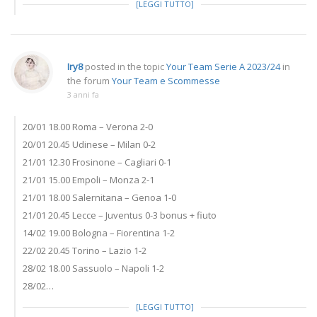
[LEGGI TUTTO]
Iry8
posted in the topic
Your Team Serie A 2023/24
in
the forum
Your Team e Scommesse
3 anni fa
20/01 18.00 Roma – Verona 2-0
20/01 20.45 Udinese – Milan 0-2
21/01 12.30 Frosinone – Cagliari 0-1
21/01 15.00 Empoli – Monza 2-1
21/01 18.00 Salernitana – Genoa 1-0
21/01 20.45 Lecce – Juventus 0-3 bonus + fiuto
14/02 19.00 Bologna – Fiorentina 1-2
22/02 20.45 Torino – Lazio 1-2
28/02 18.00 Sassuolo – Napoli 1-2
28/02…
[LEGGI TUTTO]