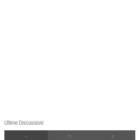
Ultime Discussioni
∞
📺
🎵