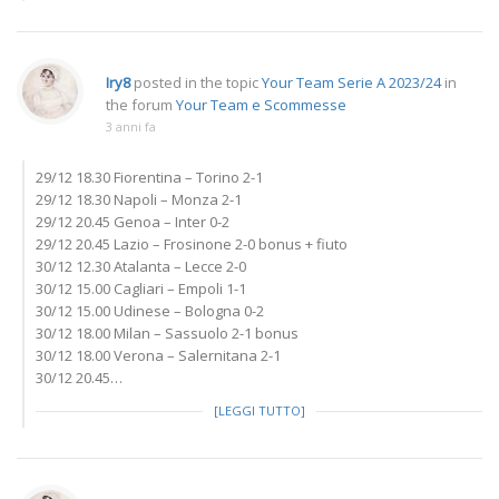
Iry8
posted in the topic
Your Team Serie A 2023/24
in
the forum
Your Team e Scommesse
3 anni fa
29/12 18.30 Fiorentina – Torino 2-1
29/12 18.30 Napoli – Monza 2-1
29/12 20.45 Genoa – Inter 0-2
29/12 20.45 Lazio – Frosinone 2-0 bonus + fiuto
30/12 12.30 Atalanta – Lecce 2-0
30/12 15.00 Cagliari – Empoli 1-1
30/12 15.00 Udinese – Bologna 0-2
30/12 18.00 Milan – Sassuolo 2-1 bonus
30/12 18.00 Verona – Salernitana 2-1
30/12 20.45…
[LEGGI TUTTO]