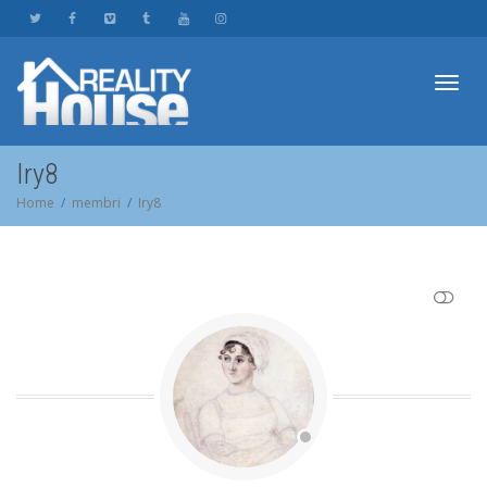
Toggl
Iry8
Home
membri
Iry8
navig
SHOW LESS