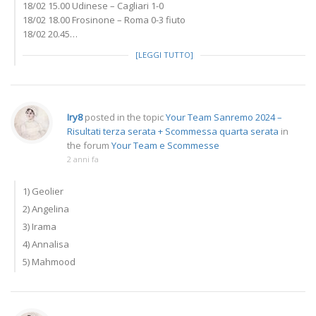
18/02 15.00 Udinese – Cagliari 1-0
18/02 18.00 Frosinone – Roma 0-3 fiuto
18/02 20.45…
[LEGGI TUTTO]
Iry8
posted in the topic
Your Team Sanremo 2024 –
Risultati terza serata + Scommessa quarta serata
in
the forum
Your Team e Scommesse
2 anni fa
1) Geolier
2) Angelina
3) Irama
4) Annalisa
5) Mahmood