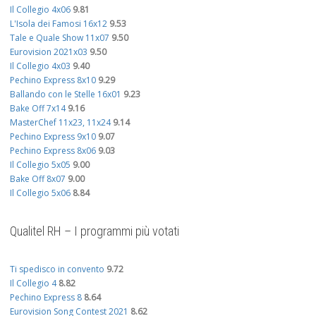
Il Collegio 4x06
9.81
L'Isola dei Famosi 16x12
9.53
Tale e Quale Show 11x07
9.50
Eurovision 2021x03
9.50
Il Collegio 4x03
9.40
Pechino Express 8x10
9.29
Ballando con le Stelle 16x01
9.23
Bake Off 7x14
9.16
MasterChef 11x23, 11x24
9.14
Pechino Express 9x10
9.07
Pechino Express 8x06
9.03
Il Collegio 5x05
9.00
Bake Off 8x07
9.00
Il Collegio 5x06
8.84
Qualitel RH – I programmi più votati
Ti spedisco in convento
9.72
Il Collegio 4
8.82
Pechino Express 8
8.64
Eurovision Song Contest 2021
8.62