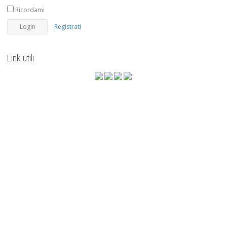
Ricordami
Registrati
Link utili