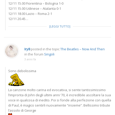
12/11 15.00 Fiorentina – Bologna 1-0
12/11 15.00 Udinese – Atalanta 0-1
12/11 18.00 Lazio – Roma 2-1
12/11 20.45…
[LEGGI TUTTO]
Iry8
posted in the topic
The Beatles – Now And Then
in the forum
Singoli
3 anni fa
Sono debolissima
La canzone molto carina ed evocativa, si sente tantissimissimo
l’impronta di John degli ultimi anni ’70, è incredibile ascoltare la sua
voce in qualcosa di inedito. Poi si fonde alla perfezione con quella
di Paul, è magico sentirli nuovamente “insieme”. Bellissimo tribute
l’assolo di George