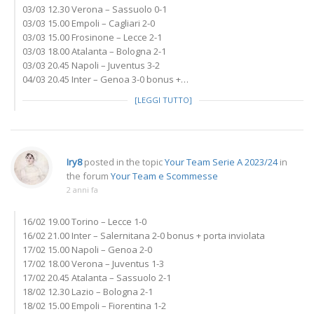
03/03 12.30 Verona – Sassuolo 0-1
03/03 15.00 Empoli – Cagliari 2-0
03/03 15.00 Frosinone – Lecce 2-1
03/03 18.00 Atalanta – Bologna 2-1
03/03 20.45 Napoli – Juventus 3-2
04/03 20.45 Inter – Genoa 3-0 bonus +…
[LEGGI TUTTO]
Iry8
posted in the topic
Your Team Serie A 2023/24
in
the forum
Your Team e Scommesse
2 anni fa
16/02 19.00 Torino – Lecce 1-0
16/02 21.00 Inter – Salernitana 2-0 bonus + porta inviolata
17/02 15.00 Napoli – Genoa 2-0
17/02 18.00 Verona – Juventus 1-3
17/02 20.45 Atalanta – Sassuolo 2-1
18/02 12.30 Lazio – Bologna 2-1
18/02 15.00 Empoli – Fiorentina 1-2