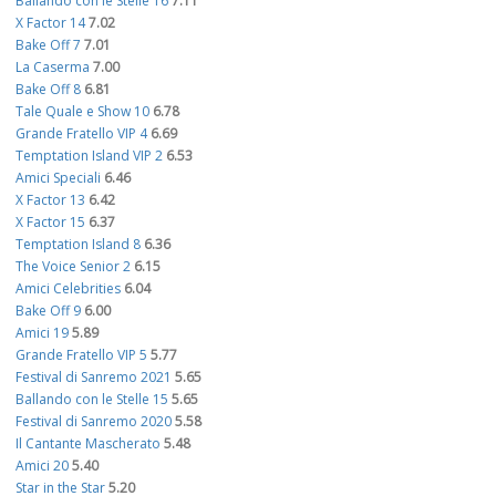
Ballando con le Stelle 16
7.11
X Factor 14
7.02
Bake Off 7
7.01
La Caserma
7.00
Bake Off 8
6.81
Tale Quale e Show 10
6.78
Grande Fratello VIP 4
6.69
Temptation Island VIP 2
6.53
Amici Speciali
6.46
X Factor 13
6.42
X Factor 15
6.37
Temptation Island 8
6.36
The Voice Senior 2
6.15
Amici Celebrities
6.04
Bake Off 9
6.00
Amici 19
5.89
Grande Fratello VIP 5
5.77
Festival di Sanremo 2021
5.65
Ballando con le Stelle 15
5.65
Festival di Sanremo 2020
5.58
Il Cantante Mascherato
5.48
Amici 20
5.40
Star in the Star
5.20