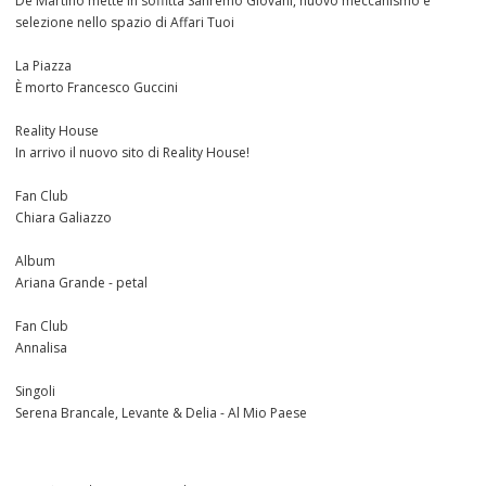
De Martino mette in soffitta Sanremo Giovani, nuovo meccanismo e
selezione nello spazio di Affari Tuoi
La Piazza
È morto Francesco Guccini
Reality House
In arrivo il nuovo sito di Reality House!
Fan Club
Chiara Galiazzo
Album
Ariana Grande - petal
Fan Club
Annalisa
Singoli
Serena Brancale, Levante & Delia - Al Mio Paese