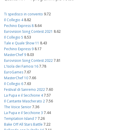
Ti spedisco in convento
9.72
Il Collegio 4
8.82
Pechino Express 8
8.64
Eurovision Song Contest 2021
8.62
Il Collegio 5
8.53
Tale e Quale Show 11
8.43
Pechino Express 9
8.17
MasterChef 9
8.03
Eurovision Song Contest 2022
7.81
L'Isola dei Famosi 16
7.78
EuroGames
7.67
MasterChef 10
7.66
Il Collegio 6
7.63
Festival di Sanremo 2022
7.60
La Pupa e il Secchione 4
7.57
Il Cantante Mascherato 2
7.56
The Voice Senior
7.36
La Pupa e il Secchione 3
7.44
Temptation Island 7
7.26
Bake Off All Stars Battle
7.22