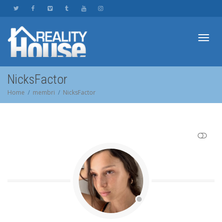
Toggl
NicksFactor
Home
membri
NicksFactor
navig
SHOW LESS