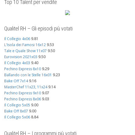
Top 10 Talent per vendite
Qualitel RH – Gli episodi più votati
Il Collegio 4x06
9.81
L'Isola dei Famosi 16x12
9.53
Tale e Quale Show 11x07
9.50
Eurovision 2021x03
9.50
Il Collegio 4x03
9.40
Pechino Express 8x10
9.29
Ballando con le Stelle 16x01
9.23
Bake Off 7x14
9.16
MasterChef 11x23, 11x24
9.14
Pechino Express 9x10
9.07
Pechino Express 8x06
9.03
Il Collegio 5x05
9.00
Bake Off 8x07
9.00
Il Collegio 5x06
8.84
Qualitel RH – I programmi più votati