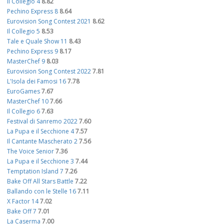
Il Collegio 4
8.82
Pechino Express 8
8.64
Eurovision Song Contest 2021
8.62
Il Collegio 5
8.53
Tale e Quale Show 11
8.43
Pechino Express 9
8.17
MasterChef 9
8.03
Eurovision Song Contest 2022
7.81
L'Isola dei Famosi 16
7.78
EuroGames
7.67
MasterChef 10
7.66
Il Collegio 6
7.63
Festival di Sanremo 2022
7.60
La Pupa e il Secchione 4
7.57
Il Cantante Mascherato 2
7.56
The Voice Senior
7.36
La Pupa e il Secchione 3
7.44
Temptation Island 7
7.26
Bake Off All Stars Battle
7.22
Ballando con le Stelle 16
7.11
X Factor 14
7.02
Bake Off 7
7.01
La Caserma
7.00