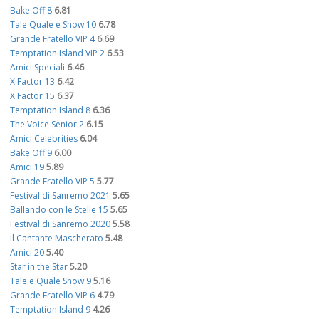
Bake Off 8
6.81
Tale Quale e Show 10
6.78
Grande Fratello VIP 4
6.69
Temptation Island VIP 2
6.53
Amici Speciali
6.46
X Factor 13
6.42
X Factor 15
6.37
Temptation Island 8
6.36
The Voice Senior 2
6.15
Amici Celebrities
6.04
Bake Off 9
6.00
Amici 19
5.89
Grande Fratello VIP 5
5.77
Festival di Sanremo 2021
5.65
Ballando con le Stelle 15
5.65
Festival di Sanremo 2020
5.58
Il Cantante Mascherato
5.48
Amici 20
5.40
Star in the Star
5.20
Tale e Quale Show 9
5.16
Grande Fratello VIP 6
4.79
Temptation Island 9
4.26