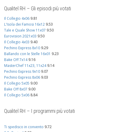
Qualitel RH – Gli episodi più votati
Il Collegio 4x06
9.81
L'Isola dei Famosi 16x12
9.53
Tale e Quale Show 11x07
9.50
Eurovision 2021x03
9.50
Il Collegio 4x03
9.40
Pechino Express 8x10
9.29
Ballando con le Stelle 16x01
9.23
Bake Off 7x14
9.16
MasterChef 11x23, 11x24
9.14
Pechino Express 9x10
9.07
Pechino Express 8x06
9.03
Il Collegio 5x05
9.00
Bake Off 8x07
9.00
Il Collegio 5x06
8.84
Qualitel RH – I programmi più votati
Ti spedisco in convento
9.72