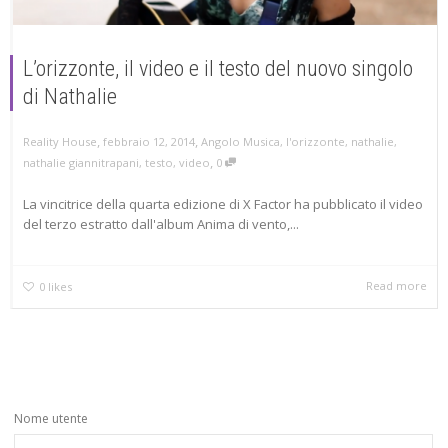
L’orizzonte, il video e il testo del nuovo singolo
di Nathalie
,
,
febbraio 12, 2014
Angolo Musica
,
l'orizzonte
,
nathalie
,
Reality House
,
nathalie giannitrapani
,
testo
,
video
0
La vincitrice della quarta edizione di X Factor ha pubblicato il video
del terzo estratto dall'album Anima di vento,...
Read more
0
likes
Nome utente