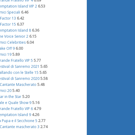
rande Fratello VIP 4
6.69
emptation Island VIP 2
6.53
mici Speciali
6.46
 Factor 13
6.42
 Factor 15
6.37
emptation Island 8
6.36
he Voice Senior 2
6.15
mici Celebrities
6.04
ake Off 9
6.00
mici 19
5.89
rande Fratello VIP 5
5.77
estival di Sanremo 2021
5.65
allando con le Stelle 15
5.65
estival di Sanremo 2020
5.58
l Cantante Mascherato
5.48
mici 20
5.40
tar in the Star
5.20
ale e Quale Show 9
5.16
rande Fratello VIP 6
4.79
emptation Island 9
4.26
a Pupa e il Secchione 5
2.77
l Cantante mascherato 3
2.74