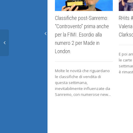
Classifiche post-Sanremo:
RHits #
“Controvento” prima anche
Valeria
per la FIMI. Esordio alla
Clarks
numero 2 per Made in
London.
E poi ar
le carte
settima
Molte le novità che riguardano
è rimast
le classifiche di vendita di
questa settimana,
inevitabilmente influenzate da
Sanremo, con numerose new...