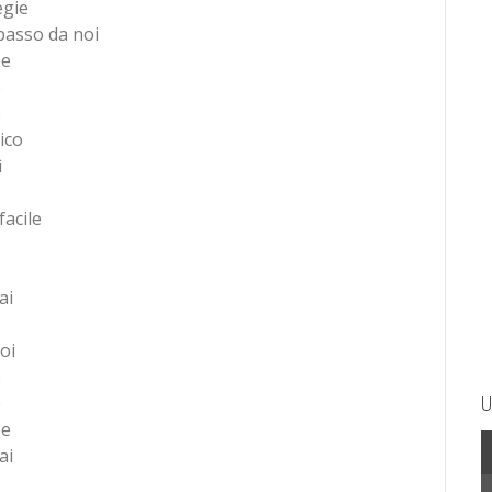
egie
passo da noi
ee
e
e
lico
ì
facile
ai
oi
e
e
U
ee
ai