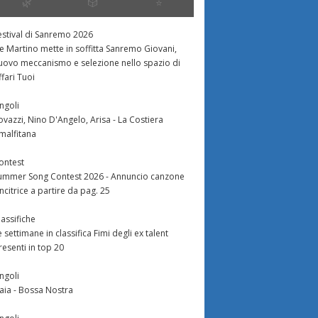
🌿
🎲
⭐️
estival di Sanremo 2026
e Martino mette in soffitta Sanremo Giovani,
uovo meccanismo e selezione nello spazio di
ffari Tuoi
ingoli
ovazzi, Nino D'Angelo, Arisa - La Costiera
malfitana
ontest
ummer Song Contest 2026 - Annuncio canzone
incitrice a partire da pag. 25
lassifiche
e settimane in classifica Fimi degli ex talent
resenti in top 20
ingoli
aia - Bossa Nostra