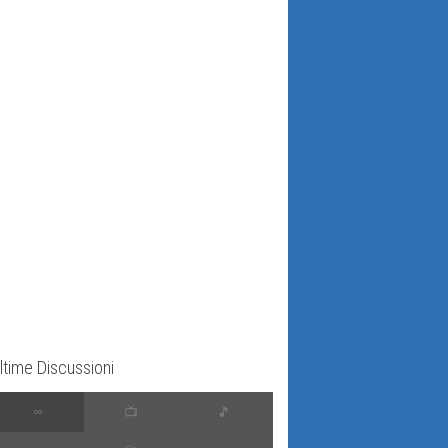
ltime Discussioni
∞
📺
🎵