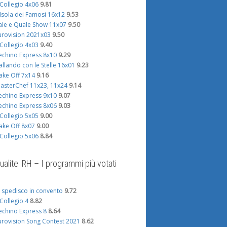
l Collegio 4x06
9.81
'Isola dei Famosi 16x12
9.53
ale e Quale Show 11x07
9.50
urovision 2021x03
9.50
l Collegio 4x03
9.40
echino Express 8x10
9.29
allando con le Stelle 16x01
9.23
ake Off 7x14
9.16
asterChef 11x23, 11x24
9.14
echino Express 9x10
9.07
echino Express 8x06
9.03
l Collegio 5x05
9.00
ake Off 8x07
9.00
l Collegio 5x06
8.84
ualitel RH – I programmi più votati
i spedisco in convento
9.72
l Collegio 4
8.82
echino Express 8
8.64
urovision Song Contest 2021
8.62