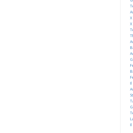
G
T
A
X
X
T
T
A
B
A
G
F
B
F
I
A
S
T
G
T
L
I