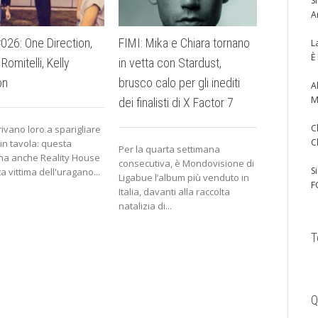
S
A
026: One Direction,
FIMI: Mika e Chiara tornano
RHits #02
L
È
 Romitelli, Kelly
in vetta con Stardust,
Coco, One
on
brusco calo per gli inediti
Mix, Awa
A
M
dei finalisti di X Factor 7
C
rivano loro a sparigliare
Questa set
C
 in tavola: questa
onda la gra
Per la quarta settimana
na anche Reality House
ma a sorpr
consecutiva, è Mondovisione di
S
a vittima dell'uragano...
soprattutto
Ligabue l’album più venduto in
F
Italia, davanti alla raccolta
natalizia di...
T
Q