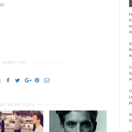
oi
e
F
e
D
e
n
A
S
R
A
SHARE THIS
C
S
v
s
C
L
p
LATED ARTICLES
S
G