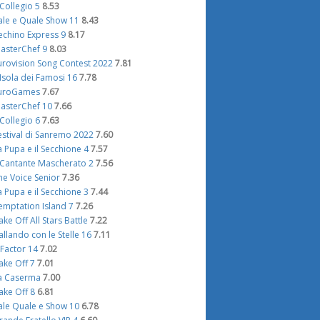
l Collegio 5
8.53
ale e Quale Show 11
8.43
echino Express 9
8.17
asterChef 9
8.03
urovision Song Contest 2022
7.81
'Isola dei Famosi 16
7.78
uroGames
7.67
asterChef 10
7.66
l Collegio 6
7.63
estival di Sanremo 2022
7.60
a Pupa e il Secchione 4
7.57
l Cantante Mascherato 2
7.56
he Voice Senior
7.36
a Pupa e il Secchione 3
7.44
emptation Island 7
7.26
ake Off All Stars Battle
7.22
allando con le Stelle 16
7.11
 Factor 14
7.02
ake Off 7
7.01
a Caserma
7.00
ake Off 8
6.81
ale Quale e Show 10
6.78