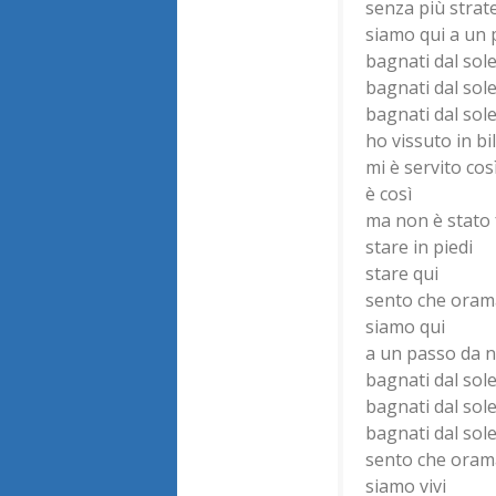
senza più strat
siamo qui a un 
bagnati dal sol
bagnati dal sol
bagnati dal sol
ho vissuto in bi
mi è servito cos
è così
ma non è stato 
stare in piedi
stare qui
sento che oram
siamo qui
a un passo da n
bagnati dal sol
bagnati dal sol
bagnati dal sol
sento che oram
siamo vivi