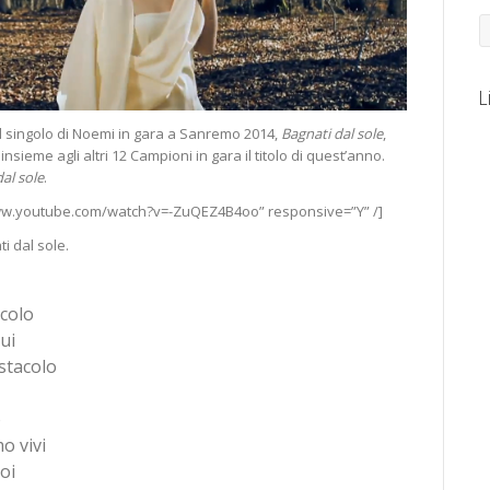
L
del singolo di Noemi in gara a Sanremo 2014,
Bagnati dal sole
,
nsieme agli altri 12 Campioni in gara il titolo di quest’anno.
al sole
.
www.youtube.com/watch?v=-ZuQEZ4B4oo” responsive=”Y” /]
ti dal sole.
icolo
ui
stacolo
o
o vivi
oi