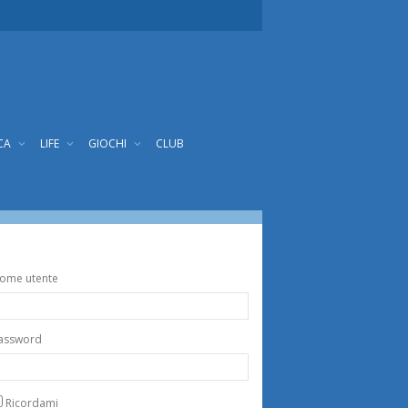
CA
LIFE
GIOCHI
CLUB
emo 2014
ome utente
assword
Ricordami