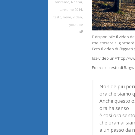
sanremo
,
Noemi
,
sanremo 2014
,
testo
,
vevo
,
video
,
youtube
0
È disponibile il video 
che stasera si giocherà i
Ecco il video di
Bagnati d
[sz-video url=”http://
Ed ecco il testo di Bagna
Non c’è più per
ora che siamo q
Anche questo o
ora ha senso
è così ora sent
che oramai siam
a un passo da n