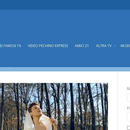
DEI FAMOSI 16
VIDEO PECHINO EXPRESS
AMICI 21
ALTRA TV
MUSI
e il video del nuovo singolo di Noemi di Sanr
el nuovo singolo di Noemi di Sanremo 2014
N
P