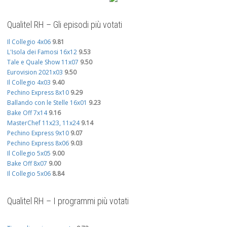
Qualitel RH – Gli episodi più votati
Il Collegio 4x06
9.81
L'Isola dei Famosi 16x12
9.53
Tale e Quale Show 11x07
9.50
Eurovision 2021x03
9.50
Il Collegio 4x03
9.40
Pechino Express 8x10
9.29
Ballando con le Stelle 16x01
9.23
Bake Off 7x14
9.16
MasterChef 11x23, 11x24
9.14
Pechino Express 9x10
9.07
Pechino Express 8x06
9.03
Il Collegio 5x05
9.00
Bake Off 8x07
9.00
Il Collegio 5x06
8.84
Qualitel RH – I programmi più votati