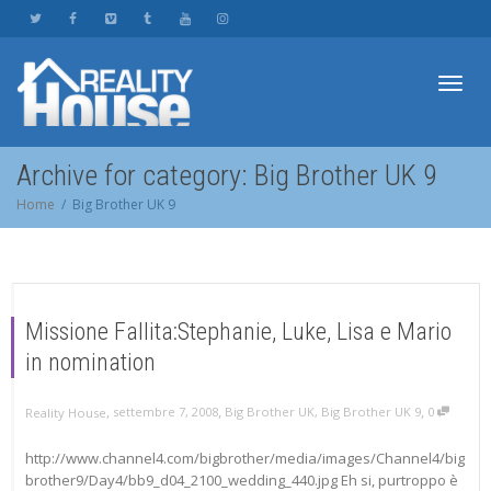
Toggl
Archive for category: Big Brother UK 9
Home
Big Brother UK 9
navig
Missione Fallita:Stephanie, Luke, Lisa e Mario
in nomination
,
,
,
settembre 7, 2008
Big Brother UK
,
Big Brother UK 9
0
Reality House
http://www.channel4.com/bigbrother/media/images/Channel4/big
brother9/Day4/bb9_d04_2100_wedding_440.jpg Eh si, purtroppo è