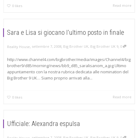
Read more
0
likes
Sara e Lisa si giocano l’ultimo posto in finale
,
,
,
settembre 7, 2008
Big Brother UK
,
Big Brother UK 9
0
Reality House
http://www.channel4.com/bigbrother/media/images/Channel4/big
brother9/d85/morning/news/bb9_d85_saralisanom_a.jpg Ultimo
appuntamento con la nostra rubrica dedicata alle nomination del
Big Brother 9 UK… Siamo proprio arrivati alla...
Read more
0
likes
Ufficiale: Alexandra espulsa
,
,
,
settembre 7, 2008
Big Brother UK
,
Big Brother UK 9
0
Reality House