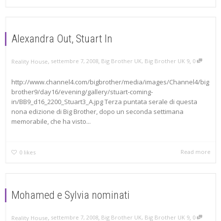
Alexandra Out, Stuart In
,
,
,
settembre 7, 2008
Big Brother UK
,
Big Brother UK 9
0
Reality House
http://www.channel4.com/bigbrother/media/images/Channel4/big
brother9/day16/evening/gallery/stuart-coming-
in/BB9_d16_2200_Stuart3_A.jpg Terza puntata serale di questa
nona edizione di Big Brother, dopo un seconda settimana
memorabile, che ha visto...
Read more
0
likes
Mohamed e Sylvia nominati
,
,
,
settembre 7, 2008
Big Brother UK
,
Big Brother UK 9
0
Reality House