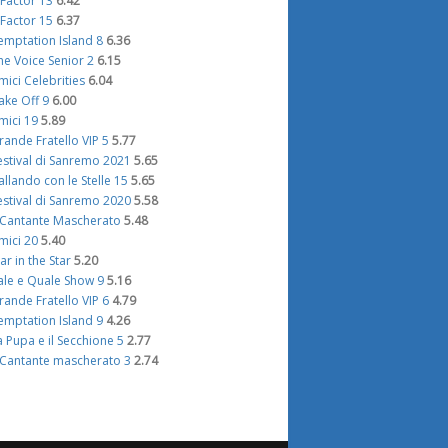
 Factor 13
6.42
 Factor 15
6.37
emptation Island 8
6.36
he Voice Senior 2
6.15
mici Celebrities
6.04
ake Off 9
6.00
mici 19
5.89
rande Fratello VIP 5
5.77
estival di Sanremo 2021
5.65
allando con le Stelle 15
5.65
estival di Sanremo 2020
5.58
l Cantante Mascherato
5.48
mici 20
5.40
tar in the Star
5.20
ale e Quale Show 9
5.16
rande Fratello VIP 6
4.79
emptation Island 9
4.26
a Pupa e il Secchione 5
2.77
l Cantante mascherato 3
2.74