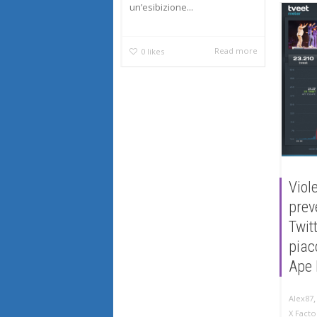
un’esibizione...
Read more
0
likes
Viole
prev
Twit
piac
Ape 
Alex87
X Facto