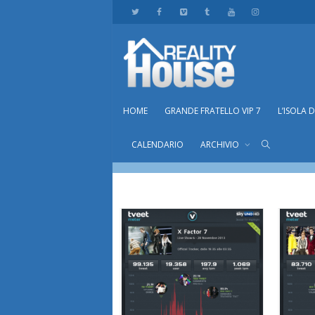
HOME
GRANDE FRATELLO VIP 7
L’ISOLA 
Archive for category: Socia
CALENDARIO
ARCHIVIO
Home
Social TV