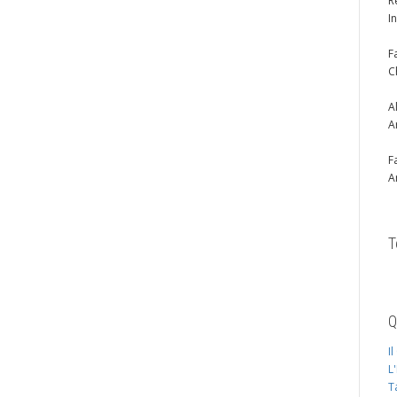
R
I
F
C
A
A
F
A
T
Q
I
L
T