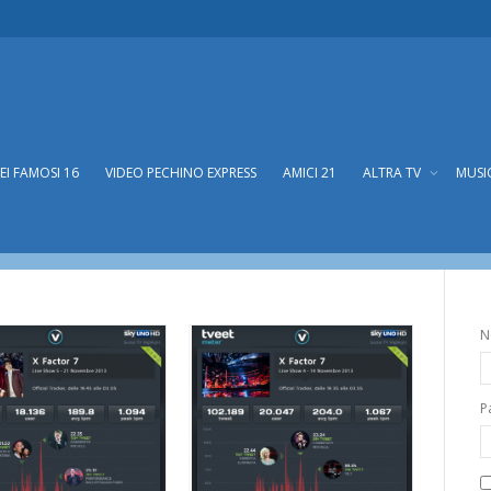
DEI FAMOSI 16
VIDEO PECHINO EXPRESS
AMICI 21
ALTRA TV
MUSI
l TV
N
P