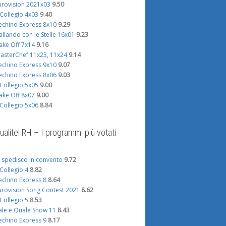
urovision 2021x03
9.50
l Collegio 4x03
9.40
echino Express 8x10
9.29
allando con le Stelle 16x01
9.23
ake Off 7x14
9.16
asterChef 11x23, 11x24
9.14
echino Express 9x10
9.07
echino Express 8x06
9.03
l Collegio 5x05
9.00
ake Off 8x07
9.00
l Collegio 5x06
8.84
ualitel RH – I programmi più votati
i spedisco in convento
9.72
l Collegio 4
8.82
echino Express 8
8.64
urovision Song Contest 2021
8.62
l Collegio 5
8.53
ale e Quale Show 11
8.43
echino Express 9
8.17