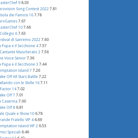
asterChef 9
8.03
urovision Song Contest 2022
7.81
'Isola dei Famosi 16
7.78
uroGames
7.67
asterChef 10
7.66
l Collegio 6
7.63
estival di Sanremo 2022
7.60
a Pupa e il Secchione 4
7.57
l Cantante Mascherato 2
7.56
he Voice Senior
7.36
a Pupa e il Secchione 3
7.44
emptation Island 7
7.26
ake Off All Stars Battle
7.22
allando con le Stelle 16
7.11
 Factor 14
7.02
ake Off 7
7.01
a Caserma
7.00
ake Off 8
6.81
ale Quale e Show 10
6.78
rande Fratello VIP 4
6.69
emptation Island VIP 2
6.53
mici Speciali
6.46