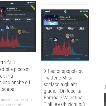
tta fa il
edibile picco su
X Factor spopola su
ter, ma
Twitter e Mika
ciono anche gli
schiaccia gli altri
U
Escape
giudici. Di Roberta
Pompa e Valentina
,
,
ottobre 4, 2013
Social TV
,
Tioli le esibizioni più
,
r
,
X Factor 7
1