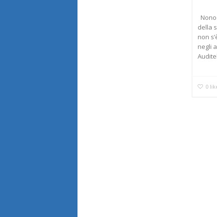
Nonost
della 
non s’
negli a
Auditel)
0
lik