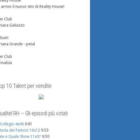
eality House
n arrivo il nuovo sito di Reality House!
an Club
hiara Galiazzo
lbum
riana Grande - petal
an Club
nnalisa
op 10 Talent per vendite
ualitel RH – Gli episodi più votati
l Collegio 4x06
9.81
'Isola dei Famosi 16x12
9.53
ale e Quale Show 11x07
9.50