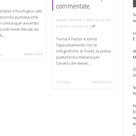
commentate.
ante il fisiologico calo
S
seconda puntata (che
,
,
ottobre 1, 2013
Social TV
,
Alex87
A
è comunque avvertito
,
X Factor
,
X Factor 7
0
scolti medi rilevati da
L
,...
Torna X Factor e torna
È
l’appuntamento con le
infografiche di Tveet, la prima
A
Read more
es
piattaforma italiana per
M
l’analisi dei tweet...
C
C
Read more
0
likes
S
F
F
D
n
A