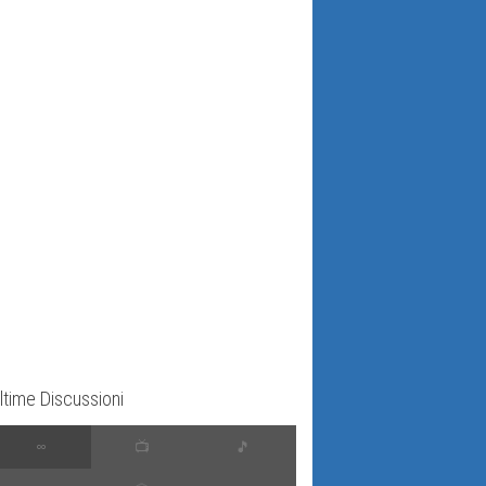
ltime Discussioni
∞
📺
🎵