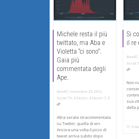
Michele resta il più
Si c
twittato, ma Aba e
il re
Violetta “ci sono”.
Alex87
Gaia più
Social 
commentata degli
Ape.
Non na
consen
,
,
novembre 29, 2013
Alex87
contin
,
Social TV
,
X Factor
,
X Factor 7
0
sua vi
della 
Altra serata stracommentata
su Twitter, quella di ieri.
0
lik
Ancora una volta il picco di
tweet arriva subito dopo