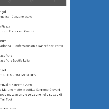
🌿
🎲
⭐️
ingoli
nnalisa - Canzone estiva
a Piazza
 morto Francesco Guccini
lbum
adonna - Confessions on a Dancefloor: Part II
lassifiche
lassifiche Spotify Italia
ingoli
OURTEEN - ONE MORE KISS
estival di Sanremo 2026
e Martino mette in soffitta Sanremo Giovani,
uovo meccanismo e selezione nello spazio di
ffari Tuoi