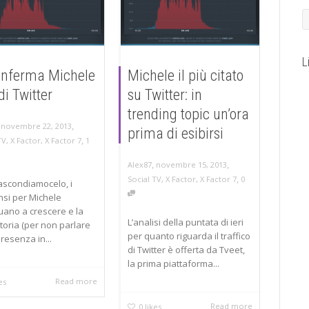
L
onferma Michele
Michele il più citato
 di Twitter
su Twitter: in
trending topic un’ora
,
,
novembre 22, 2013
prima di esibirsi
,
TV
,
X Factor
,
X Factor 7
1
,
,
novembre 15, 2013
Alex87
,
Social TV
,
X Factor
,
X Factor 7
0
scondiamocelo, i
si per Michele
uano a crescere e la
L’analisi della puntata di ieri
ttoria (per non parlare
per quanto riguarda il traffico
presenza in...
di Twitter è offerta da Tveet,
la prima piattaforma...
Read more
es
Read more
0
likes