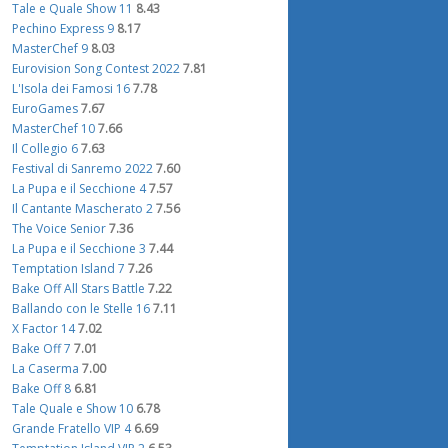
Tale e Quale Show 11
8.43
Pechino Express 9
8.17
MasterChef 9
8.03
Eurovision Song Contest 2022
7.81
L'Isola dei Famosi 16
7.78
EuroGames
7.67
MasterChef 10
7.66
Il Collegio 6
7.63
Festival di Sanremo 2022
7.60
La Pupa e il Secchione 4
7.57
Il Cantante Mascherato 2
7.56
The Voice Senior
7.36
La Pupa e il Secchione 3
7.44
Temptation Island 7
7.26
Bake Off All Stars Battle
7.22
Ballando con le Stelle 16
7.11
X Factor 14
7.02
Bake Off 7
7.01
La Caserma
7.00
Bake Off 8
6.81
Tale Quale e Show 10
6.78
Grande Fratello VIP 4
6.69