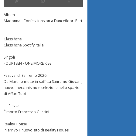
🌿
🎲
⭐️
Album
Madonna - Confessions on a Dancefloor: Part
II
le vincitore? Così
Daytime 11 Aprile
Il rego
Classifiche
 internet
Amici 
Classifiche Spotify Italia
http://www.imagehost.it/di/U93T/C07D5380
Singoli
Ebbene sì. Oggi vedremo i
FOURTEEN - ONE MORE KISS
ggi danno il discusso
http://s
famigerati Fuori Onda dei ragazzi
o vincitore, ma la verità si
content
di quest’anno. Contenti, vero?
Festival di Sanremo 2026
olo domenica sera. E
11-seral
Due ore prima della...
De Martino mette in soffitta Sanremo Giovani,
una sola...
che, il 
nuovo meccanismo e selezione nello spazio
edizione
di Affari Tuoi
31 Marzo
La Piazza
È morto Francesco Guccini
Reality House
In arrivo il nuovo sito di Reality House!