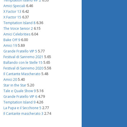
Temptation Island VIP 2
6.53
Amici Speciali
6.46
X Factor 13
6.42
X Factor 15
6.37
Temptation Island 8
6.36
The Voice Senior 2
6.15
Amici Celebrities
6.04
Bake Off 9
6.00
Amici 19
5.89
Grande Fratello VIP 5
5.77
Festival di Sanremo 2021
5.65
Ballando con le Stelle 15
5.65
Festival di Sanremo 2020
5.58
Il Cantante Mascherato
5.48
Amici 20
5.40
Star in the Star
5.20
Tale e Quale Show 9
5.16
Grande Fratello VIP 6
4.79
Temptation Island 9
4.26
La Pupa e il Secchione 5
2.77
Il Cantante mascherato 3
2.74