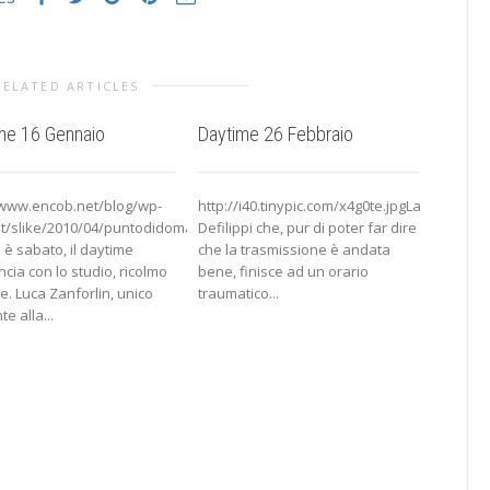
RELATED ARTICLES
me 16 Gennaio
Daytime 26 Febbraio
Raffae
chiede
25x225_Front.jpg
/www.encob.net/blog/wp-
http://i40.tinypic.com/x4g0te.jpgLa
t/slike/2010/04/puntodidomanda.jpgAnche
Defilippi che, pur di poter far dire
I sonda
 è sabato, il daytime
che la trasmissione è andata
ballerin
ncia con lo studio, ricolmo
bene, finisce ad un orario
saprà s
e. Luca Zanforlin, unico
traumatico...
uscirà 
e alla...