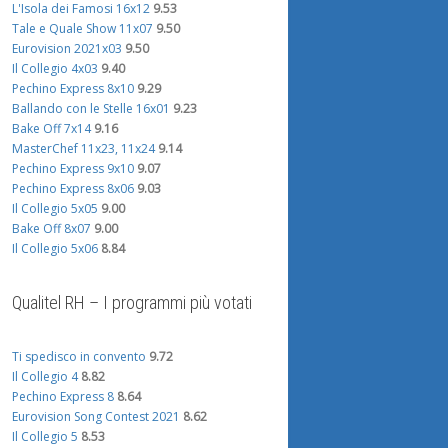
L'Isola dei Famosi 16x12
9.53
Tale e Quale Show 11x07
9.50
Eurovision 2021x03
9.50
Il Collegio 4x03
9.40
Pechino Express 8x10
9.29
Ballando con le Stelle 16x01
9.23
Bake Off 7x14
9.16
MasterChef 11x23, 11x24
9.14
Pechino Express 9x10
9.07
Pechino Express 8x06
9.03
Il Collegio 5x05
9.00
Bake Off 8x07
9.00
Il Collegio 5x06
8.84
Qualitel RH – I programmi più votati
Ti spedisco in convento
9.72
Il Collegio 4
8.82
Pechino Express 8
8.64
Eurovision Song Contest 2021
8.62
Il Collegio 5
8.53