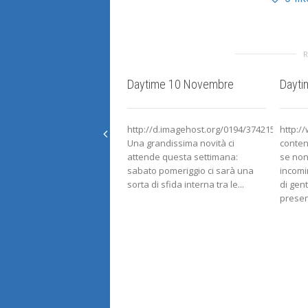
Daytime 10 Novembre
Dayti
http://d.imagehost.org/0194/374215594v1_2
http:/
Una grandissima novità ci
conten
attende questa settimana:
se non
sabato pomeriggio ci sarà una
incomi
sorta di sfida interna tra le...
di gent
present