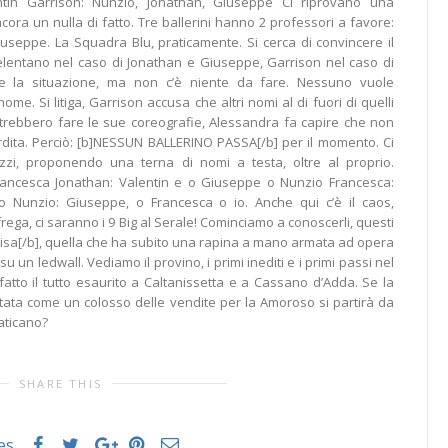
ntin Garrison: Nunzio, Jonathan, Giuseppe Ci riprovano una
ora un nulla di fatto. Tre ballerini hanno 2 professori a favore:
iuseppe. La Squadra Blu, praticamente. Si cerca di convincere il
elentano nel caso di Jonathan e Giuseppe, Garrison nel caso di
re la situazione, ma non c’è niente da fare. Nessuno vuole
e. Si litiga, Garrison accusa che altri nomi al di fuori di quelli
trebbero fare le sue coreografie, Alessandra fa capire che non
ita. Perciò: [b]NESSUN BALLERINO PASSA[/b] per il momento. Ci
zi, proponendo una terna di nomi a testa, oltre al proprio.
ancesca Jonathan: Valentin e o Giuseppe o Nunzio Francesca:
o Nunzio: Giuseppe, o Francesca o io. Anche qui c’è il caos,
ga, ci saranno i 9 Big al Serale! Cominciamo a conoscerli, questi
lisa[/b], quella che ha subito una rapina a mano armata ad opera
u un ledwall. Vediamo il provino, i primi inediti e i primi passi nel
atto il tutto esaurito a Caltanissetta e a Cassano d’Adda. Se la
ata come un colosso delle vendite per la Amoroso si partirà da
aticano?
SHARE THIS
es