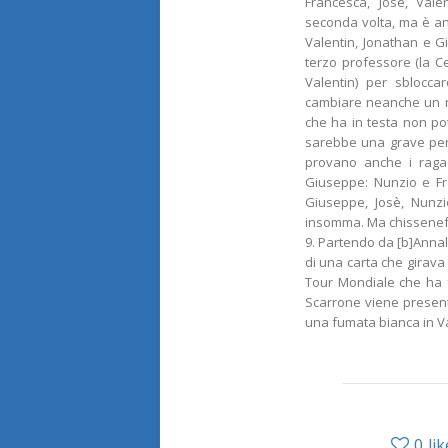
Francesca, Josè, Vale
seconda volta, ma è anc
Valentin, Jonathan e G
terzo professore (la C
Valentin) per sblocca
cambiare neanche un nom
che ha in testa non po
sarebbe una grave perd
provano anche i ragaz
Giuseppe: Nunzio e Fr
Giuseppe, Josè, Nunzi
insomma. Ma chissenefre
9. Partendo da [b]Anna
di una carta che girava s
Tour Mondiale che ha f
Scarrone viene present
una fumata bianca in V
0
lik