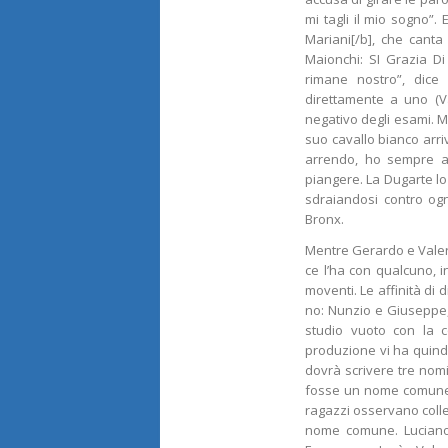
mi tagli il mio sogno”.
Mariani[/b], che canta
Maionchi: SI Grazia Di
rimane nostro”, dice
direttamente a uno (Va
negativo degli esami. M
suo cavallo bianco arri
arrendo, ho sempre af
piangere. La Dugarte lo 
sdraiandosi contro ogn
Bronx.
Mentre Gerardo e Valeria
ce l’ha con qualcuno, i
moventi. Le affinità di
no: Nunzio e Giuseppe, 
studio vuoto con la c
produzione vi ha quind
dovrà scrivere tre nomi
fosse un nome comune a
ragazzi osservano colle
nome comune. Luciano 