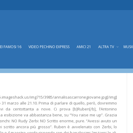
DEI FAMOSI 16
VIDEO PECHINO EXPRESS
AMICI 21
ALTRA TV
MUSI
715.imageshack.us/img715/3985/annalisascarronegiovane.jpg[/img]
to 31 marzo alle 21.10. Prima di parlare di quello, però, dovremmo
ievi da centottanta a nove. Ci prova [b]Ruben[/b], l’Antonino
ma esibizione va abbastanza bene, su “You raise me up”. Grazia
ionchi: NO Rudy Zerbi: NO Scritto enorme, pure. “Avessi avuto un
rei scritto ancora più grosso”. Ruben è avvelenato con Zerbi, lo
le e il maestro verde risponde con dei banalissimi “mi tarpi le ali,