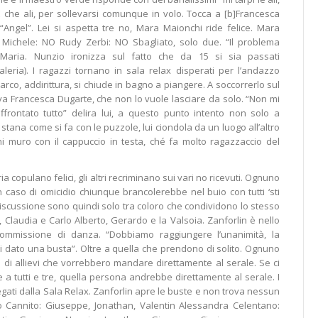
 E che ali, per sollevarsi comunque in volo. Tocca a [b]Francesca
 “Angel”. Lei si aspetta tre no, Mara Maionchi ride felice. Mara
 Michele: NO Rudy Zerbi: NO Sbagliato, solo due. “Il problema
 Maria. Nunzio ironizza sul fatto che da 15 si sia passati
leria). I ragazzi tornano in sala relax disperati per l’andazzo
arco, addirittura, si chiude in bagno a piangere. A soccorrerlo sul
va Francesca Dugarte, che non lo vuole lasciare da solo. “Non mi
frontato tutto” delira lui, a questo punto intento non solo a
stana come si fa con le puzzole, lui ciondola da un luogo all’altro
i muro con il cappuccio in testa, ché fa molto ragazzaccio del
 copulano felici, gli altri recriminano sui vari no ricevuti. Ognuno
n caso di omicidio chiunque brancolerebbe nel buio con tutti ‘sti
 discussione sono quindi solo tra coloro che condividono lo stesso
Claudia e Carlo Alberto, Gerardo e la Valsoia. Zanforlin è nello
ommissione di danza. “Dobbiamo raggiungere l’unanimità, la
i dato una busta”. Oltre a quella che prendono di solito. Ognuno
 di allievi che vorrebbero mandare direttamente al serale. Se ci
 tutti e tre, quella persona andrebbe direttamente al serale. I
gati dalla Sala Relax. Zanforlin apre le buste e non trova nessun
Cannito: Giuseppe, Jonathan, Valentin Alessandra Celentano: