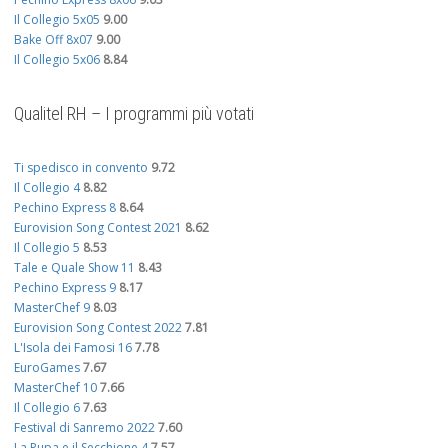
Il Collegio 5x05
9.00
Bake Off 8x07
9.00
Il Collegio 5x06
8.84
Qualitel RH – I programmi più votati
Ti spedisco in convento
9.72
Il Collegio 4
8.82
Pechino Express 8
8.64
Eurovision Song Contest 2021
8.62
Il Collegio 5
8.53
Tale e Quale Show 11
8.43
Pechino Express 9
8.17
MasterChef 9
8.03
Eurovision Song Contest 2022
7.81
L'Isola dei Famosi 16
7.78
EuroGames
7.67
MasterChef 10
7.66
Il Collegio 6
7.63
Festival di Sanremo 2022
7.60
La Pupa e il Secchione 4
7.57