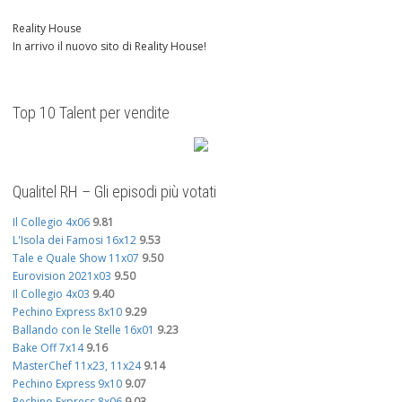
Reality House
In arrivo il nuovo sito di Reality House!
Top 10 Talent per vendite
Qualitel RH – Gli episodi più votati
Il Collegio 4x06
9.81
L'Isola dei Famosi 16x12
9.53
Tale e Quale Show 11x07
9.50
Eurovision 2021x03
9.50
Il Collegio 4x03
9.40
Pechino Express 8x10
9.29
Ballando con le Stelle 16x01
9.23
Bake Off 7x14
9.16
MasterChef 11x23, 11x24
9.14
Pechino Express 9x10
9.07
Pechino Express 8x06
9.03