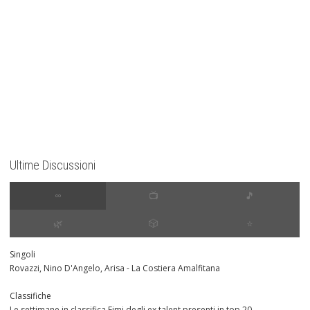
Ultime Discussioni
∞
📺
🎵
🌿
🎲
⭐️
Singoli
Rovazzi, Nino D'Angelo, Arisa - La Costiera Amalfitana
Classifiche
Le settimane in classifica Fimi degli ex talent presenti in top 20