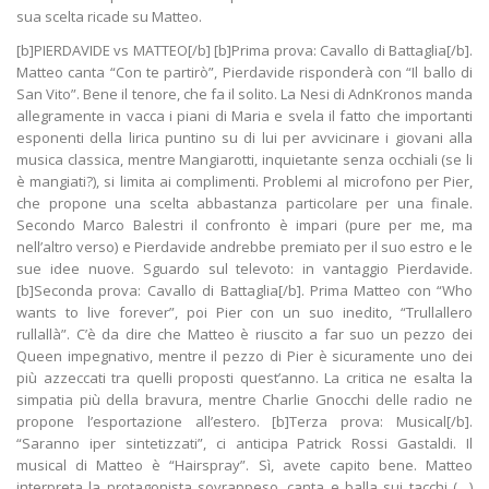
sua scelta ricade su Matteo.
[b]PIERDAVIDE vs MATTEO[/b] [b]Prima prova: Cavallo di Battaglia[/b]. Matteo canta “Con te partirò”, Pierdavide risponderà con “Il ballo di San Vito”. Bene il tenore, che fa il solito. La Nesi di AdnKronos manda allegramente in vacca i piani di Maria e svela il fatto che importanti esponenti della lirica puntino su di lui per avvicinare i giovani alla musica classica, mentre Mangiarotti, inquietante senza occhiali (se li è mangiati?), si limita ai complimenti. Problemi al microfono per Pier, che propone una scelta abbastanza particolare per una finale. Secondo Marco Balestri il confronto è impari (pure per me, ma nell’altro verso) e Pierdavide andrebbe premiato per il suo estro e le sue idee nuove. Sguardo sul televoto: in vantaggio Pierdavide. [b]Seconda prova: Cavallo di Battaglia[/b]. Prima Matteo con “Who wants to live forever”, poi Pier con un suo inedito, “Trullallero rullallà”. C’è da dire che Matteo è riuscito a far suo un pezzo dei Queen impegnativo, mentre il pezzo di Pier è sicuramente uno dei più azzeccati tra quelli proposti quest’anno. La critica ne esalta la simpatia più della bravura, mentre Charlie Gnocchi delle radio ne propone l’esportazione all’estero. [b]Terza prova: Musical[/b]. “Saranno iper sintetizzati”, ci anticipa Patrick Rossi Gastaldi. Il musical di Matteo è “Hairspray”. Sì, avete capito bene. Matteo interpreta la protagonista sovrappeso, canta e balla sui tacchi (…) finchè viene interrotto da un postino di C’è posta per te (ve lo GIURO) che porta una lettera e si integra nelle coreografie del musical. I critici sottolineano la vena ironica del ragazzo (la mia reazione invece sempre di vene trattava, ma era più una minaccia). Pierdavide propone invece “American Graffiti”; mi sto chiedendo il senso di fare musical quando si è ignorata la materia per tutte queste settimane. Il televoto vede ancora in testa Pierdavide. [b]Quarta prova: Brano in comune[/b], si tratta di “Certe notti”. “Sarà l’unico pezzo in comune”, specifica la De Filippi. Sì sì, non sia mai. Il genere di Ligabue non c’entra nulla col mondo classico di Matteo (e si sapeva), ma non brilla neanche l’ex cantante bianco. Tutto sommato due esibizioni reperibili a qualsiasi karaoke di città, ma forse sarà la canzone. [b]Quinta prova: Cavallo di Battaglia[/b]. Parte Matteo col “Nessun dorma”, uno dei pochi brani lirici che acchiappa i consensi del pubblico che in quanto a musica classica non va più in là delle colonne sonore della pubblicità della Fiat. Pierdavide sceglie di cantare “Berta filava”; lo fa abbastanza bene, forse scimmiottando un po’ troppo Gaetano. Ma magari ora gli dicono che han preferito la sua versione a quella originale, visto che stan volando paroloni per ogni cosa. “I cantanti del futuro canteranno le canzoni di Pierdavide”, dice ad esempio Balestra, mentre la Nesi lo candida già per Sanremo. [b]Ultima prova: I vostri brani[/b]. E’ un libro di Elsa Morante? No, si parla dei loro inediti. Si parte da quello di Matteo, mentre Pierdavide canta “Di notte”, reduce da una settimana al primo posto su iTunes. “Il suo cd esce domani”, annuncia Maria. Grazia piange disperata sugli spalti (ma rigorosamente in favore di telecamera). Chiuso il televoto, anche Matteo arriva al centro del palco per il primo verdetto. Carte. [b]Vince la prima sfida… PIERDAVIDE col 56% dei voti.[/b] Tocca ancora a Pierdavide scegliere con chi sfidarsi. La scelta, anche in questo caso prevedibile, ricade su Loredana. [b]PIERDAVIDE vs LOREDANA[/b] [b]Prima prova: Brano in comune[/b]. Il pezzo è “La leva calcistica del ‘68”, quella del “non aver paura di tirare un calcio di rigore”, per intenderci. Mentre i ballerini di Ezralow disturbano il normale svolgimento della gara, Pierdavide fa il suo, Loredana interpreta a suo modo e, a sorpresa, porta a casa pure qualcosa di convincente. Certo, magari capire più di una parola su 4 sarebbe stato gradito. “Superba”, dice Mangiarotti, “sono pazza di lei”, esclama la Pina. Solo Balestri fuori dal coro. Il televoto vede in vantaggio Loredana. [b]Seconda prova: Cavallo di Battaglia[/b], “Bohemian Rapsody” contro “La mia storia tra le dita”. Pier dimostra di avere anche una buona dose di voce; Gnocchi gli rimprovera poco movimento sul palco, mentre Platinette scende in difesa di Pier (“non ci sono i ballerini stasera eh”). Bene all’inizio, poi va in anticipo sul ritornello e gesticola come un hostess di volo, in generale canta troppo distante dal microfono e si sente poco. Commissione spaccata, affiora qualche perplessità. Platinette esprime le sue obiezioni ai continui commenti ad ogni esibizione e chiede di lasciare cantare i finalisti. Carte: è in vantaggio ancora Pier. [b]Terza prova: I vostri brani[/b]. Pierdavide cala il carico da 90 con “La ballata dell’ospedale”, mentre Loredana replica con il vecchio inedito, “La voce delle stelle”. Qualcuno spieghi al tizio in grafica che Loredana è in viola, non in rosa shocking. E che il rosa, in generale, c’entra poco con lei. La Pina si mette a fotografarla (“sono una sua fan”, si giustifica), piovono complimenti a destra e a manca. Carte: sostanziale parità. [b]Quarta prova: Cavallo di Battaglia[/b], stasera è un ippodromo. “Anche per te” è il pezzo scelto da Pier, mentre per Loredana c’è “Mentre tutto scorre” dei Negramaro. Delirio totale, canta, corre, sbraita, urla. Sarà anche la vincitrice annunciata, ma non si può sentire. È un fiorire di frasi fatte: “io canto per una vocazione”, “io amo la musica, amo Loredana”, “è eccezionale”, “la vita è meravigliosa”, “penso ai bambini più sfortunati e piango”. Platinette rinnova la polemica sull’utilità (o meno) di criticare le esibizioni dei ragazzi. [b]Quinta prova: Brano in comune[/b], si tratta di “Niente Paura”. Oggi Ligabue la fa da padrone, sui pezzi in comune. Tremenda stecca iniziale per Pier, poi Mangiarotti si imbarazza ma non troppo nell’esprimere la sua preferenza verso Loredana. E si sa che Mangiarotti ha lo strano dono di tifare sempre per il vincitore di Amici. L’ex cantante della squadra Blu canta effettivamente meglio, mentre la coreografia di Ezralow improvvisa un matrimonio mischiato a un match di pugilato. Che non c’entra niente con il brano, ma la cosa non ha mai preoccupato Daniel eccessivamente. [b]Ultima prova: Cavallo di Battaglia[/b]. Un suo pezzo, “Superstar” per Pierdavide, accompagnandosi con la chitarra. Loredana replica con “A te” di Jovanotti, sbagliando il testo per la duecentesima volta dall’inizio del programma. Eh ma lei è eclettica, lei può. Chiuso il televoto, siamo al secondo verdetto. [b]Vince la seconda sfida… LOREDANA col 51% dei voti[/b]. Il mitico 51, sempre sia lodato. [b]FINALISSIMA – LOREDANA vs EMMA[/b] [b]Prima prova: Cavallo di Battaglia[/b]. “E se domani” per Emma, al suo esordio nella competizione questa sera. Piovono complimenti, mentre Plati coglie l’occasione per ricordare Mina, reduce dal 70° compleanno. Loredana canta “Oggi sono io”, incantando critici e giornalisti. Brava effettivamente, stavolta. Charlie Gnocchi si informa sui risultati delle regionali in Lazio (anche lì una Emma sconfitta, per la cronaca) per evitare di dare un’opinione sulla sfida. Carte: è avanti Emma. [b]Seconda prova: Brano in comune[/b]. Trattasi della tenera “Why”, che nessuna delle due riesce a rendere nemmeno lontanamente come si dovrebbe. Più errori per Loredana, che parte prima e sfoggia il suo temibile inglese da combattimento, notoriamente arma di distruzione di massa. Giordano, infatti, frena un po’, mentre gli altri critici tessono le lodi della cantante in maglia lilla. Poi Loredana parte col monologo, mentre Emma, inquadrata, si chiede: “e io?”. [b]Terza prova: Brano in comune[/b]. “Dedicato”, un brano della Bertè che indubbiamente non favorisce nessuna delle due finaliste. Nonnò. Ma la cosa più inquietante resta la differenza di tempo dedicato: “Emma, canta, brava, grazie, a posto”. Le carte vedono Loredana in testa. [b]Quarta prova: I vostri brani[/b]. La mia isola. “Calore” per Emma, il riservato “Ragazza occhi cielo”, per Loredana. Il pubblico finalmente si fa un po’ sentire per Emma, Dondoni deve sminuirla: “però Emma riprenditi perché Loredana stasera è in forma smagliante”, Baldini (dategli degli occhiali, sembra una talpa) minaccia di far risuonare l’inedito in radio. Samuel Peron avvistato nel pubblico, l’anno prossimo si fa Ballando con gli Amici. Nuovo testo per la canzone di Loredana (“Voglia mia di vita, voglia di star bene, voglia di hdhffe, voglia di star bene, voglia di star bene) che riceve altri complimenti in zona-critica. Carte: sostanziale parità. [b]Quinta prova: Cavallo di Battaglia[/b]. “If I ain’t got you” per quella che è sempre più la copia ossigenata e stirata di Alessandra Amoroso. Per Loredana c’è la riproposizione di “Dio come ti amo”, che cantò il giorno del suo ingresso nella scuola. [b]Sesta prova: I vostri brani[/b]. Ah ecco, pensavo ballo. Tocca a “Meravigliosa” contro “L’ho visto prima io”, che già settimana scorsa non entrò propriamente nel cuore dei telespettatori, per usare un eufemismo. Loredana tira fuori tutta la voce rimasta, Platinette canta e balla, pure Loredana si dimena sull’inedito della sua avversaria. Un giornalista fa una domanda innocente ad Emma che si picca e risponde aggressiva; sembra una parodia di Asia Argento. Il pezzo di Loredana è di quelli che ti fan rivalutare “Se fossi un tango” della Zanicchi. Ma poi si può scrivere “sotto STO cielo” nel testo? Ma che, ci stava facendo un favore Antonacci scrivendola? [b]Ultima prova: Brano in comune[/b]. Si tratta di “Sei nell’anima”, quei pezzi sempre validi quando hai concorrenti svociate che possono urlare come la Nannini senza averne la grinta. Prima Emma, poi Loredana, finalmente si chiude il televoto, è l’1.06. Entra in studio [b]Biagio Antonacci[/b], un ospite a caso, poco dentro i meccanismi di questa edizione. Entra e canta il suo nuovo singolo. Bene, fatta marchetta? A ca-sa Passiamo al premio della critica, prima c’è