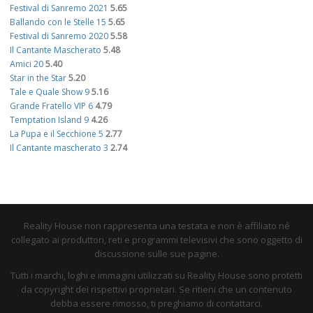
Festival di Sanremo 2021
5.65
Ballando con le Stelle 15
5.65
Festival di Sanremo 2020
5.58
Il Cantante Mascherato
5.48
Amici 20
5.40
Star in the Star
5.20
Tale e Quale Show 9
5.16
Grande Fratello VIP 6
4.79
Temptation Island 9
4.26
La Pupa e il Secchione 5
2.77
Il Cantante mascherato 3
2.74
Reality House non rappresenta una testata e non è affiliato né
collegato ai produttori, reti e programmi televisivi che sono oggetto di
discussione sulle sue pagine.
Tutti i marchi, loghi e immagini utilizzati su Reality House sono protetti
da copyright dei rispettivi proprietari. Se ritieni che un contenuto
debba essere rimosso, ti preghiamo di contattarci.