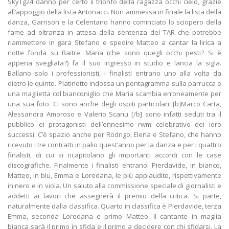
SkyTg24 danno per certo il trionfo della ragazza occhi cielo, grazie
all’appoggio della lista Antonacci. Non ammessa in finale la lista della
danza, Garrison e la Celentano hanno cominciato lo sciopero della
fame ad oltranza in attesa della sentenza del TAR che potrebbe
riammettere in gara Stefano e spedire Matteo a cantar la lirica a
notte fonda su Raitre. Maria (che sono quegli occhi pesti? Si è
appena svegliata?) fa il suo ingresso in studio e lancia la sigla.
Ballano solo i professionisti, i finalisti entrano uno alla volta da
dietro le quinte. Platinette indossa un pentagramma sulla parrucca e
una maglietta col bianconiglio che Maria scambia erroneamente per
una sua foto. Ci sono anche degli ospiti particolari: [b]Marco Carta,
Alessandra Amoroso e Valerio Scanu [/b] sono infatti seduti tra il
pubblico ei protagonisti dell’ennesimo rwm celebrativo dei loro
successi. C’è spazio anche per Rodrigo, Elena e Stefano, che hanno
ricevuto i tre contratti in palio quest’anno per la danza e per i quattro
finalisti, di cui si ricapitolano gli importanti accordi con le case
discografiche. Finalmente i finalisti entrano: Pierdavide, in bianco,
Matteo, in blu, Emma e Loredana, le più applaudite, rispettivamente
in nero e in viola. Un saluto alla commissione speciale di giornalisti e
addetti ai lavori che assegnerà il premio della critica. Si parte,
naturalmente dalla classifica. Quarto in classifica è Pierdavide, terza
Emma, seconda Loredana e primo Matteo. Il cantante in maglia
bianca sarà il primo in sfida e il primo a decidere con chi sfidarsi. La