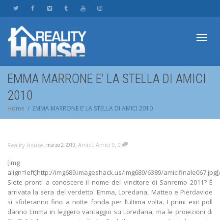
Toggl
EMMA MARRONE E’ LA STELLA DI AMICI
2010
navig
Home
EMMA MARRONE E’ LA STELLA DI AMICI 2010
,
,
,
Amici
,
Amici 9
0
Reality House
marzo 2, 2010
[img
align=left]http://img689.imageshack.us/img689/6389/amicifinale067.jpg[
Siete pronti a conoscere il nome del vincitore di Sanremo 2011? È
arrivata la sera del verdetto: Emma, Loredana, Matteo e Pierdavide
si sfideranno fino a notte fonda per l’ultima volta. I primi exit poll
danno Emma in leggero vantaggio su Loredana, ma le proiezioni di