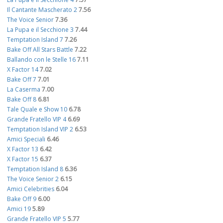
Il Cantante Mascherato 2
7.56
The Voice Senior
7.36
La Pupa e il Secchione 3
7.44
Temptation Island 7
7.26
Bake Off All Stars Battle
7.22
Ballando con le Stelle 16
7.11
X Factor 14
7.02
Bake Off 7
7.01
La Caserma
7.00
Bake Off 8
6.81
Tale Quale e Show 10
6.78
Grande Fratello VIP 4
6.69
Temptation Island VIP 2
6.53
Amici Speciali
6.46
X Factor 13
6.42
X Factor 15
6.37
Temptation Island 8
6.36
The Voice Senior 2
6.15
Amici Celebrities
6.04
Bake Off 9
6.00
Amici 19
5.89
Grande Fratello VIP 5
5.77