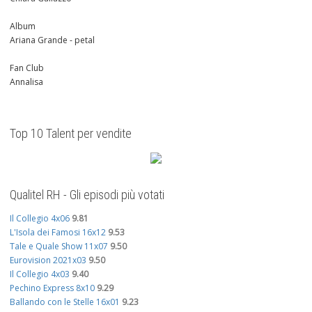
Album
Ariana Grande - petal
Fan Club
Annalisa
Top 10 Talent per vendite
Qualitel RH - Gli episodi più votati
Il Collegio 4x06
9.81
L'Isola dei Famosi 16x12
9.53
Tale e Quale Show 11x07
9.50
Eurovision 2021x03
9.50
Il Collegio 4x03
9.40
Pechino Express 8x10
9.29
Ballando con le Stelle 16x01
9.23