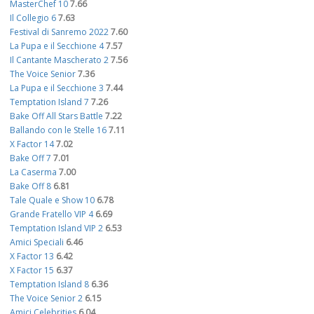
MasterChef 10
7.66
Il Collegio 6
7.63
Festival di Sanremo 2022
7.60
La Pupa e il Secchione 4
7.57
Il Cantante Mascherato 2
7.56
The Voice Senior
7.36
La Pupa e il Secchione 3
7.44
Temptation Island 7
7.26
Bake Off All Stars Battle
7.22
Ballando con le Stelle 16
7.11
X Factor 14
7.02
Bake Off 7
7.01
La Caserma
7.00
Bake Off 8
6.81
Tale Quale e Show 10
6.78
Grande Fratello VIP 4
6.69
Temptation Island VIP 2
6.53
Amici Speciali
6.46
X Factor 13
6.42
X Factor 15
6.37
Temptation Island 8
6.36
The Voice Senior 2
6.15
Amici Celebrities
6.04