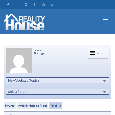
Toggl
Guest
navig
Actions
Not logged in
New/Updated Topics
Select Forum
Forums
Amici di Maria de Filippi
Amici 13