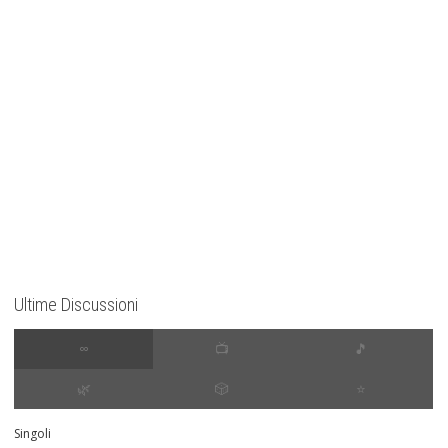
Ultime Discussioni
∞
📺
🎵
🌿
🎲
⭐️
Singoli