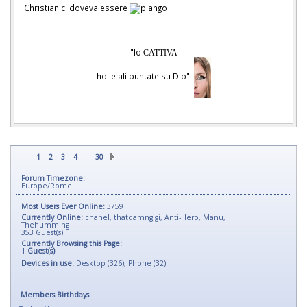
Christian ci doveva essere
"Io
CATTIVA
ho le ali puntate su Dio"
…
1
2
3
4
30
Forum Timezone:
Europe/Rome
Most Users Ever Online:
3759
Currently Online:
chanel
,
thatdamngigi
,
Anti-Hero
,
Manu
,
Thehumming
353
Guest(s)
Currently Browsing this Page:
1
Guest(s)
Devices in use:
Desktop (326), Phone (32)
Members Birthdays