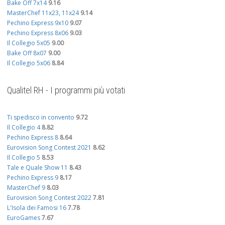
Bake Off 7x14
9.16
MasterChef 11x23, 11x24
9.14
Pechino Express 9x10
9.07
Pechino Express 8x06
9.03
Il Collegio 5x05
9.00
Bake Off 8x07
9.00
Il Collegio 5x06
8.84
Qualitel RH - I programmi più votati
Ti spedisco in convento
9.72
Il Collegio 4
8.82
Pechino Express 8
8.64
Eurovision Song Contest 2021
8.62
Il Collegio 5
8.53
Tale e Quale Show 11
8.43
Pechino Express 9
8.17
MasterChef 9
8.03
Eurovision Song Contest 2022
7.81
L'Isola dei Famosi 16
7.78
EuroGames
7.67