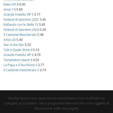
Bake Off 9
6.00
Amici 19
5.89
Grande Fratello VIP 5
5.77
Festival di Sanremo 2021
5.65
Ballando con le Stelle 15
5.65
Festival di Sanremo 2020
5.58
Il Cantante Mascherato
5.48
Amici 20
5.40
Star in the Star
5.20
Tale e Quale Show 9
5.16
Grande Fratello VIP 6
4.79
Temptation Island 9
4.26
La Pupa e il Secchione 5
2.77
Il Cantante mascherato 3
2.74
Reality House non rappresenta una testata e non è affiliato né
collegato ai produttori, reti e programmi televisivi che sono oggetto di
discussione sulle sue pagine.