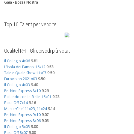
Gaia - Bossa Nostra
Top 10 Talent per vendite
Qualitel RH - Gli episodi più votati
Il Collegio 4x06
9.81
L'Isola dei Famosi 16x12
9.53
Tale e Quale Show 11x07
9.50
Eurovision 2021x03
9.50
Il Collegio 4x03
9.40
Pechino Express 8x10
9.29
Ballando con le Stelle 16x01
9.23
Bake Off 7x14
9.16
MasterChef 11x23, 11x24
9.14
Pechino Express 9x10
9.07
Pechino Express 8x06
9.03
Il Collegio 5x05
9.00
Bake Off 8x07
9.00