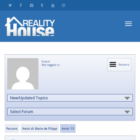
Toggl
Guest
navig
Actions
Not logged in
New/Updated Topics
Select Forum
Forums
Amici di Maria de Filippi
Amici 13