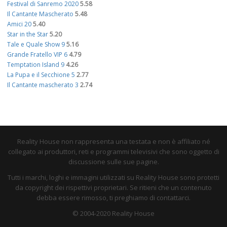
Festival di Sanremo 2020
5.58
Il Cantante Mascherato
5.48
Amici 20
5.40
Star in the Star
5.20
Tale e Quale Show 9
5.16
Grande Fratello VIP 6
4.79
Temptation Island 9
4.26
La Pupa e il Secchione 5
2.77
Il Cantante mascherato 3
2.74
Reality House non rappresenta una testata e non è affiliato né
collegato ai produttori, reti e programmi televisivi che sono oggetto di
discussione sulle sue pagine.
Tutti i marchi, loghi e immagini utilizzati su Reality House sono protetti
da copyright dei rispettivi proprietari. Se ritieni che un contenuto
debba essere rimosso, ti preghiamo di contattarci.
© 2004-2020 Reality House