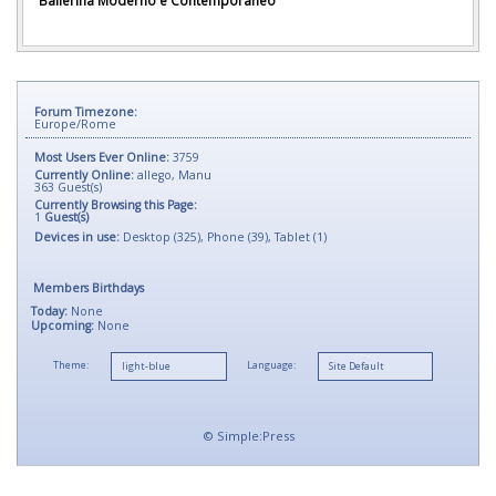
Forum Timezone:
Europe/Rome
Most Users Ever Online:
3759
Currently Online:
allego
,
Manu
363
Guest(s)
Currently Browsing this Page:
1
Guest(s)
Devices in use:
Desktop (325), Phone (39), Tablet (1)
Members Birthdays
Today:
None
Upcoming:
None
Theme:
Language:
©
Simple:Press