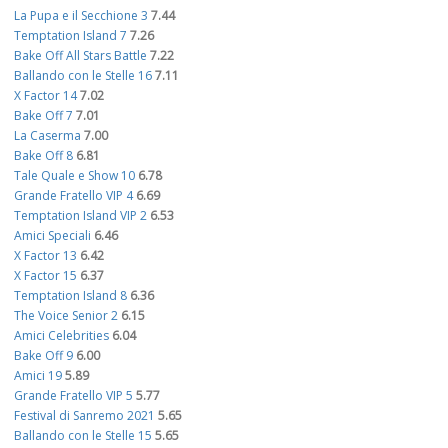
La Pupa e il Secchione 3
7.44
Temptation Island 7
7.26
Bake Off All Stars Battle
7.22
Ballando con le Stelle 16
7.11
X Factor 14
7.02
Bake Off 7
7.01
La Caserma
7.00
Bake Off 8
6.81
Tale Quale e Show 10
6.78
Grande Fratello VIP 4
6.69
Temptation Island VIP 2
6.53
Amici Speciali
6.46
X Factor 13
6.42
X Factor 15
6.37
Temptation Island 8
6.36
The Voice Senior 2
6.15
Amici Celebrities
6.04
Bake Off 9
6.00
Amici 19
5.89
Grande Fratello VIP 5
5.77
Festival di Sanremo 2021
5.65
Ballando con le Stelle 15
5.65