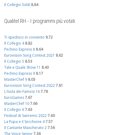
Il Collegio 5x06
8.84
Qualitel RH - I programmi più votati
Ti spedisco in convento
9.72
Il Collegio 4
8.82
Pechino Express 8
8.64
Eurovision Song Contest 2021
8.62
Il Collegio 5
8.53
Tale e Quale Show 11
8.43
Pechino Express 9
8.17
MasterChef 9
8.03
Eurovision Song Contest 2022
7.81
L'Isola dei Famosi 16
7.78
EuroGames
7.67
MasterChef 10
7.66
Il Collegio 6
7.63
Festival di Sanremo 2022
7.60
La Pupa e il Secchione 4
7.57
Il Cantante Mascherato 2
7.56
The Voice Senior
7.36