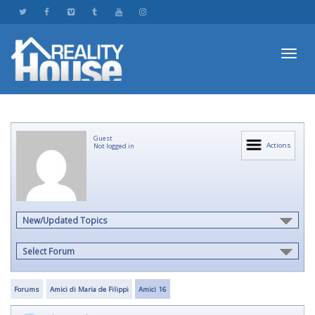
Toggl
Guest
navig
Actions
Not logged in
New/Updated Topics
Select Forum
Forums
Amici di Maria de Filippi
Amici 16