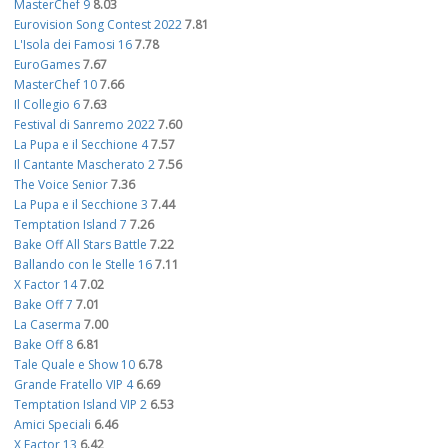
MasterChef 9
8.03
Eurovision Song Contest 2022
7.81
L'Isola dei Famosi 16
7.78
EuroGames
7.67
MasterChef 10
7.66
Il Collegio 6
7.63
Festival di Sanremo 2022
7.60
La Pupa e il Secchione 4
7.57
Il Cantante Mascherato 2
7.56
The Voice Senior
7.36
La Pupa e il Secchione 3
7.44
Temptation Island 7
7.26
Bake Off All Stars Battle
7.22
Ballando con le Stelle 16
7.11
X Factor 14
7.02
Bake Off 7
7.01
La Caserma
7.00
Bake Off 8
6.81
Tale Quale e Show 10
6.78
Grande Fratello VIP 4
6.69
Temptation Island VIP 2
6.53
Amici Speciali
6.46
X Factor 13
6.42