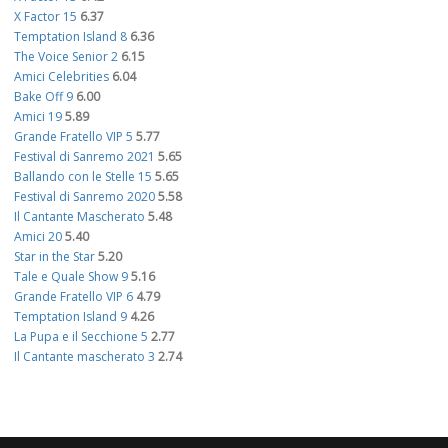
X Factor 15
6.37
Temptation Island 8
6.36
The Voice Senior 2
6.15
Amici Celebrities
6.04
Bake Off 9
6.00
Amici 19
5.89
Grande Fratello VIP 5
5.77
Festival di Sanremo 2021
5.65
Ballando con le Stelle 15
5.65
Festival di Sanremo 2020
5.58
Il Cantante Mascherato
5.48
Amici 20
5.40
Star in the Star
5.20
Tale e Quale Show 9
5.16
Grande Fratello VIP 6
4.79
Temptation Island 9
4.26
La Pupa e il Secchione 5
2.77
Il Cantante mascherato 3
2.74