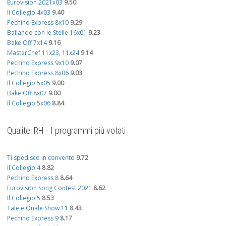
Eurovision 2021x03
9.50
Il Collegio 4x03
9.40
Pechino Express 8x10
9.29
Ballando con le Stelle 16x01
9.23
Bake Off 7x14
9.16
MasterChef 11x23, 11x24
9.14
Pechino Express 9x10
9.07
Pechino Express 8x06
9.03
Il Collegio 5x05
9.00
Bake Off 8x07
9.00
Il Collegio 5x06
8.84
Qualitel RH - I programmi più votati
Ti spedisco in convento
9.72
Il Collegio 4
8.82
Pechino Express 8
8.64
Eurovision Song Contest 2021
8.62
Il Collegio 5
8.53
Tale e Quale Show 11
8.43
Pechino Express 9
8.17