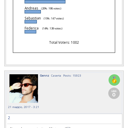
Andreas
(20% : 198 votes)
Sebastian
(15% : 147 votes)
Federica
(14% : 139 votes)
Total Voters: 1002
Gennz
Caserta
Posts: 15923
21 maggio, 2017 - 3:21
2