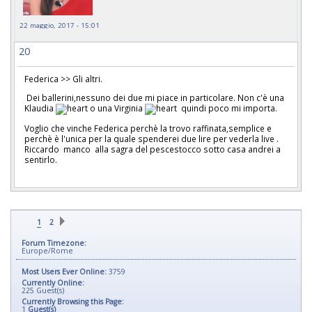
22 maggio, 2017 - 15:01
20
Federica >> Gli altri.
Dei ballerini,nessuno dei due mi piace in particolare. Non c'è una
Klaudia
o una Virginia
quindi poco mi importa.
Voglio che vinche Federica perchè la trovo raffinata,semplice e
perchè è l'unica per la quale spenderei due lire per vederla live .
Riccardo manco alla sagra del pescestocco sotto casa andrei a
sentirlo.
1
2
Forum Timezone:
Europe/Rome
Most Users Ever Online:
3759
Currently Online:
225
Guest(s)
Currently Browsing this Page:
1
Guest(s)