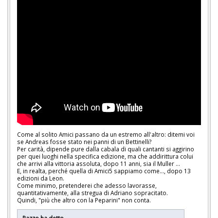
Come al solito Amici passano da un estremo all'altro: ditemi voi
se Andreas fosse stato nei panni di un Bettinelli?
Per carità, dipende pure dalla cabala di quali cantanti si aggirino
per quei luoghi nella specifica edizione, ma che addirittura colui
che arrivi alla vittoria assoluta, dopo 11 anni, sia il Muller ...
E, in realta, perché quella di Amici5 sappiamo come..., dopo 13
edizioni da Leon.
Come minimo, pretenderei che adesso lavorasse,
quantitativamente, alla stregua di Adriano sopracitato.
Quindi, "più che altro con la Peparini" non conta.