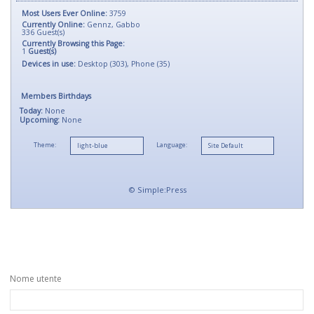
Most Users Ever Online:
3759
Currently Online:
Gennz
,
Gabbo
336
Guest(s)
Currently Browsing this Page:
1
Guest(s)
Devices in use:
Desktop (303), Phone (35)
Members Birthdays
Today:
None
Upcoming:
None
Theme:
Language:
©
Simple:Press
Nome utente