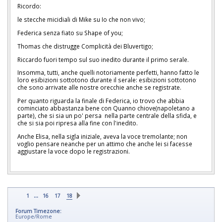
Ricordo:
le stecche micidiali di Mike su Io che non vivo;
Federica senza fiato su Shape of you;
Thomas che distrugge Complicità dei Bluvertigo;
Riccardo fuori tempo sul suo inedito durante il primo serale.
Insomma, tutti, anche quelli notoriamente perfetti, hanno fatto le
loro esibizioni sottotono durante il serale: esibizioni sottotono
che sono arrivate alle nostre orecchie anche se registrate.
Per quanto riguarda la finale di Federica, io trovo che abbia
cominciato abbastanza bene con Quanno chiove(napoletano a
parte), che si sia un po' persa nella parte centrale della sfida, e
che si sia poi ripresa alla fine con l'inedito.
Anche Elisa, nella sigla iniziale, aveva la voce tremolante; non
voglio pensare neanche per un attimo che anche lei si facesse
aggiustare la voce dopo le registrazioni.
...
1
16
17
18
Forum Timezone:
Europe/Rome