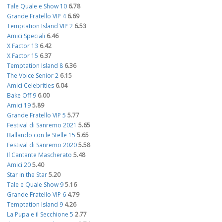
Tale Quale e Show 10
6.78
Grande Fratello VIP 4
6.69
Temptation Island VIP 2
6.53
Amici Speciali
6.46
X Factor 13
6.42
X Factor 15
6.37
Temptation Island 8
6.36
The Voice Senior 2
6.15
Amici Celebrities
6.04
Bake Off 9
6.00
Amici 19
5.89
Grande Fratello VIP 5
5.77
Festival di Sanremo 2021
5.65
Ballando con le Stelle 15
5.65
Festival di Sanremo 2020
5.58
Il Cantante Mascherato
5.48
Amici 20
5.40
Star in the Star
5.20
Tale e Quale Show 9
5.16
Grande Fratello VIP 6
4.79
Temptation Island 9
4.26
La Pupa e il Secchione 5
2.77