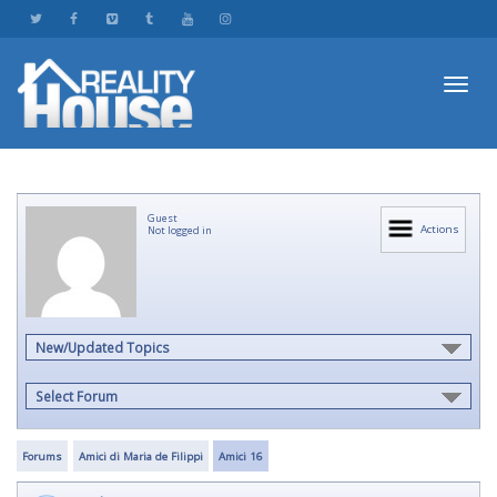
Toggl
Guest
navig
Actions
Not logged in
New/Updated Topics
Select Forum
Forums
Amici di Maria de Filippi
Amici 16