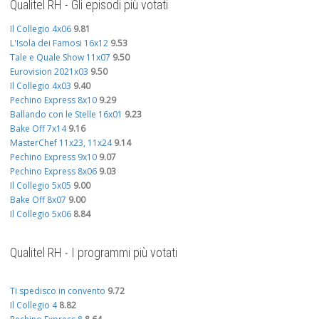
Qualitel RH - Gli episodi più votati
Il Collegio 4x06
9.81
L'Isola dei Famosi 16x12
9.53
Tale e Quale Show 11x07
9.50
Eurovision 2021x03
9.50
Il Collegio 4x03
9.40
Pechino Express 8x10
9.29
Ballando con le Stelle 16x01
9.23
Bake Off 7x14
9.16
MasterChef 11x23, 11x24
9.14
Pechino Express 9x10
9.07
Pechino Express 8x06
9.03
Il Collegio 5x05
9.00
Bake Off 8x07
9.00
Il Collegio 5x06
8.84
Qualitel RH - I programmi più votati
Ti spedisco in convento
9.72
Il Collegio 4
8.82