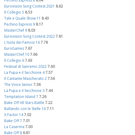
Pechino Express 8
8.64
Eurovision Song Contest 2021
8.62
Il Collegio 5
8.53
Tale e Quale Show 11
8.43
Pechino Express 9
8.17
MasterChef 9
8.03
Eurovision Song Contest 2022
7.81
L'Isola dei Famosi 16
7.78
EuroGames
7.67
MasterChef 10
7.66
Il Collegio 6
7.63
Festival di Sanremo 2022
7.60
La Pupa e il Secchione 4
7.57
Il Cantante Mascherato 2
7.56
The Voice Senior
7.36
La Pupa e il Secchione 3
7.44
Temptation Island 7
7.26
Bake Off All Stars Battle
7.22
Ballando con le Stelle 16
7.11
X Factor 14
7.02
Bake Off 7
7.01
La Caserma
7.00
Bake Off 8
6.81