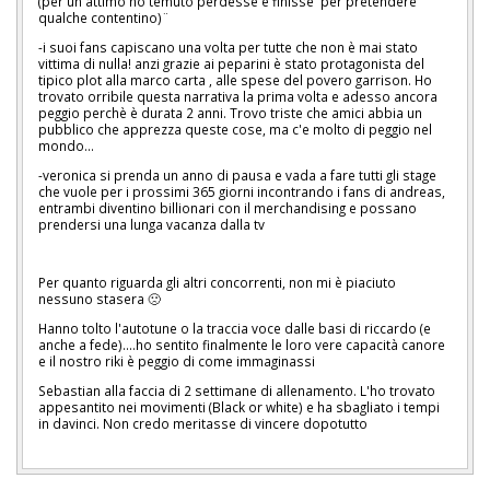
(per un attimo ho temuto perdesse e finisse per pretendere
qualche contentino)¨
-i suoi fans capiscano una volta per tutte che non è mai stato
vittima di nulla! anzi grazie ai peparini è stato protagonista del
tipico plot alla marco carta , alle spese del povero garrison. Ho
trovato orribile questa narrativa la prima volta e adesso ancora
peggio perchè è durata 2 anni. Trovo triste che amici abbia un
pubblico che apprezza queste cose, ma c'e molto di peggio nel
mondo...
-veronica si prenda un anno di pausa e vada a fare tutti gli stage
che vuole per i prossimi 365 giorni incontrando i fans di andreas,
entrambi diventino billionari con il merchandising e possano
prendersi una lunga vacanza dalla tv
Per quanto riguarda gli altri concorrenti, non mi è piaciuto
nessuno stasera 🙁
Hanno tolto l'autotune o la traccia voce dalle basi di riccardo (e
anche a fede)....ho sentito finalmente le loro vere capacità canore
e il nostro riki è peggio di come immaginassi
Sebastian alla faccia di 2 settimane di allenamento. L'ho trovato
appesantito nei movimenti (Black or white) e ha sbagliato i tempi
in davinci. Non credo meritasse di vincere dopotutto