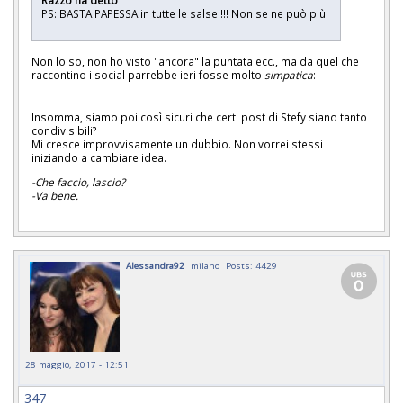
Razzo ha detto
PS: BASTA PAPESSA in tutte le salse!!!! Non se ne può più
Non lo so, non ho visto "ancora" la puntata ecc., ma da quel che
raccontino i social parrebbe ieri fosse molto
simpatica
:
Insomma, siamo poi così sicuri che certi post di Stefy siano tanto
condivisibili?
Mi cresce improvvisamente un dubbio. Non vorrei stessi
iniziando a cambiare idea.
-Che faccio, lascio?
-Va bene.
Alessandra92
milano
Posts: 4429
28 maggio, 2017 - 12:51
347