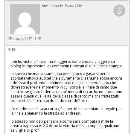
lucy in the sky
Posts: 2130
28 maggio, 2017 - 8:45
343
non ho visto la finale. ma vi leggero. sono andata a leggere su
tvblog le impressioni e i commenti riportati di quelli della stampa.
io spero che maria stamattina pensi poco a gasarsi per la
scontata vittoria auditel che sicuramente ci sarà,ma abbia ancora
addosso il profondo sentimento di disagio e nervosismo che
dovresti avere nel momento in cui porti alla finale di canto due
inetti,forse giusto federica un po' meno di riccardo. non possono
essere questi due l'elite della classe di canto!ma che tristezza!!!
brutto eh sentire riccardo nudo e crudo? brrr
c'è da dire se n'era accorta già e perciò ha cambiato le regole per
la finale,spianando la strada ad andreas.
io adesso non oso pensare a come sara pompata a mille la
nostra papessa V. 2.0 dopo la vittoria del suo pupillo. qualcuno
salvi gli altri prof.