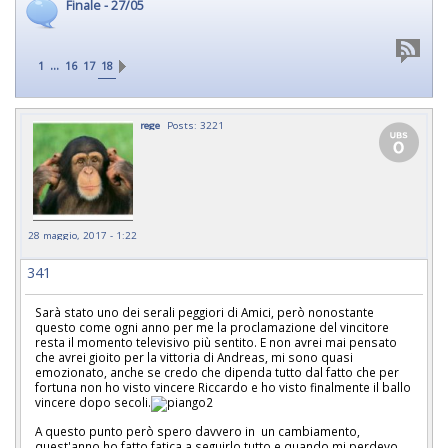
Finale - 27/05
...
1
16
17
18
rege
Posts: 3221
28 maggio, 2017 - 1:22
341
Sarà stato uno dei serali peggiori di Amici, però nonostante
questo come ogni anno per me la proclamazione del vincitore
resta il momento televisivo più sentito. E non avrei mai pensato
che avrei gioito per la vittoria di Andreas, mi sono quasi
emozionato, anche se credo che dipenda tutto dal fatto che per
fortuna non ho visto vincere Riccardo e ho visto finalmente il ballo
vincere dopo secoli.
A questo punto però spero davvero in un cambiamento,
quest'anno ho fatto fatica a seguirlo tutto e quando mi perdevo