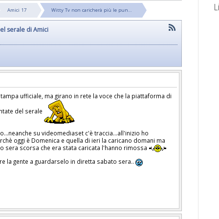
L
Amici 17
Witty Tv non caricherà più le pun…
el serale di Amici
mpa ufficiale, ma girano in rete la voce che la piattaforma di
ntate del serale
...neanche su videomediaset c'è traccia...all'inizio ho
chè oggi è Domenica e quella di ieri la caricano domani ma
to sera scorsa che era stata caricata l'hanno rimossa
e la gente a guardarselo in diretta sabato sera..