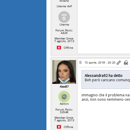
milano
Utente 4xP
Utente
Forum Posts:
4429
Member Since:
7 agosto, 2013
Offline
8
15 aprile, 2018 - 20:20
Alessandra92 ha detto
Beh però caricano comunque
Alex87
immagino che il problema nas
anzi, non sono nemmeno cent
Admin
Forum Posts:
32948
Member Since:
7 agosto, 2013
Offline