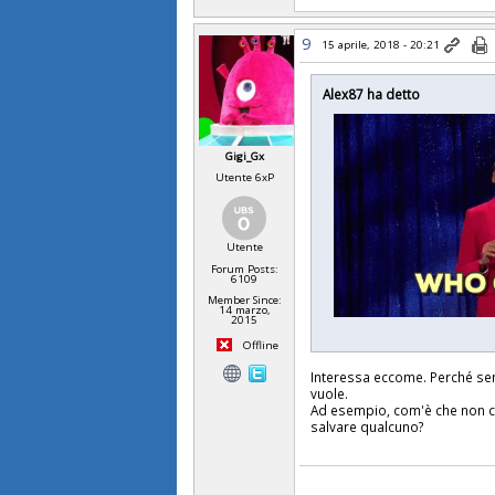
9
15 aprile, 2018 - 20:21
Alex87 ha detto
Gigi_Gx
Utente 6xP
Utente
Forum Posts:
6109
Member Since:
14 marzo,
2015
Offline
Interessa eccome. Perché sen
vuole.
Ad esempio, com'è che non c'è
salvare qualcuno?