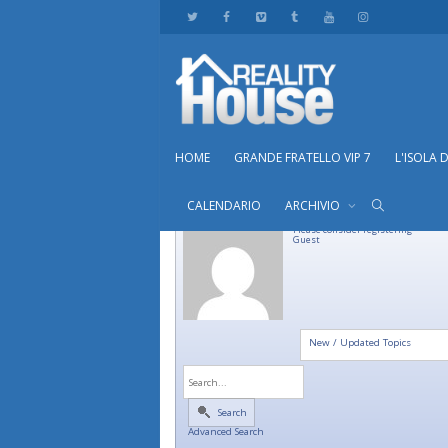
HOME
GRANDE FRATELLO VIP 7
L'ISOLA 
CALENDARIO
ARCHIVIO
Please consider registering
Guest
New / Updated Topics
Search
Advanced Search