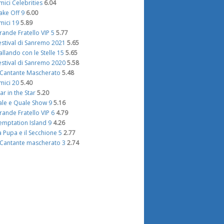
mici Celebrities
6.04
ake Off 9
6.00
mici 19
5.89
rande Fratello VIP 5
5.77
estival di Sanremo 2021
5.65
allando con le Stelle 15
5.65
estival di Sanremo 2020
5.58
l Cantante Mascherato
5.48
mici 20
5.40
tar in the Star
5.20
ale e Quale Show 9
5.16
rande Fratello VIP 6
4.79
emptation Island 9
4.26
a Pupa e il Secchione 5
2.77
l Cantante mascherato 3
2.74