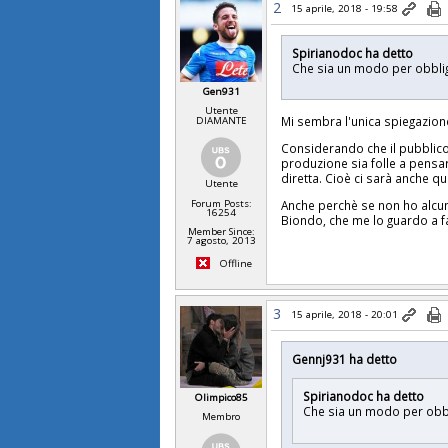
2
15 aprile, 2018 - 19:58
Spirianodoc ha detto
Che sia un modo per obbliga
Gen931
Utente
Mi sembra l'unica spiegazione
DIAMANTE
Considerando che il pubblico
produzione sia folle a pensa
diretta. Cioè ci sarà anche q
Utente
Anche perchè se non ho alcun 
Forum Posts:
16254
Biondo, che me lo guardo a f
Member Since:
7 agosto, 2013
Offline
3
15 aprile, 2018 - 20:01
Gennj931 ha detto
Spirianodoc ha detto
Olimpico85
Che sia un modo per obbli
Membro