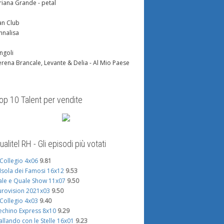
riana Grande - petal
an Club
nnalisa
ingoli
erena Brancale, Levante & Delia - Al Mio Paese
op 10 Talent per vendite
ualitel RH - Gli episodi più votati
l Collegio 4x06
9.81
'Isola dei Famosi 16x12
9.53
ale e Quale Show 11x07
9.50
urovision 2021x03
9.50
l Collegio 4x03
9.40
echino Express 8x10
9.29
allando con le Stelle 16x01
9.23