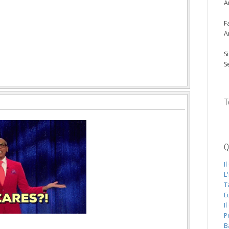
A
F
A
S
S
T
Q
I
L
T
E
I
P
B