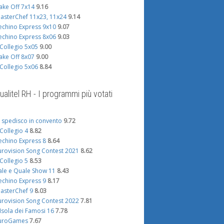
ake Off 7x14
9.16
asterChef 11x23, 11x24
9.14
echino Express 9x10
9.07
echino Express 8x06
9.03
l Collegio 5x05
9.00
ake Off 8x07
9.00
l Collegio 5x06
8.84
ualitel RH - I programmi più votati
i spedisco in convento
9.72
l Collegio 4
8.82
echino Express 8
8.64
urovision Song Contest 2021
8.62
l Collegio 5
8.53
ale e Quale Show 11
8.43
echino Express 9
8.17
asterChef 9
8.03
urovision Song Contest 2022
7.81
'Isola dei Famosi 16
7.78
uroGames
7.67