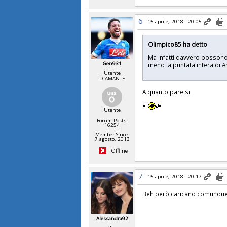
6
15 aprile, 2018 - 20:05
Olimpico85 ha detto
Ma infatti davvero possono
Gen931
meno la puntata intera di A
Utente
DIAMANTE
A quanto pare si.
Utente
Forum Posts:
16254
Member Since:
7 agosto, 2013
Offline
7
15 aprile, 2018 - 20:17
Beh però caricano comunque i
Alessandra92