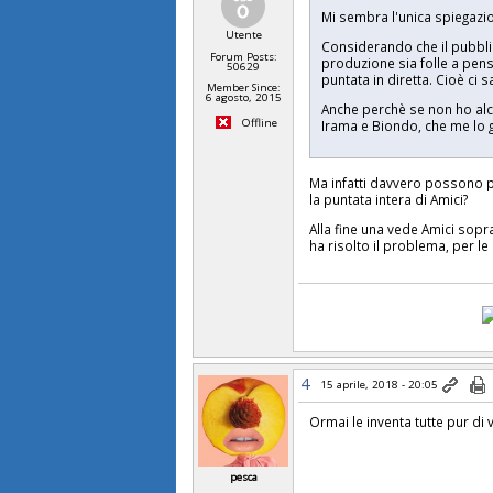
Mi sembra l'unica spiegazio
Utente
Considerando che il pubbli
Forum Posts:
produzione sia folle a pen
50629
puntata in diretta. Cioè ci 
Member Since:
6 agosto, 2015
Anche perchè se non ho alcu
Offline
Irama e Biondo, che me lo
Ma infatti davvero possono p
la puntata intera di Amici?
Alla fine una vede Amici sopra
ha risolto il problema, per l
4
15 aprile, 2018 - 20:05
Ormai le inventa tutte pur di 
pesca