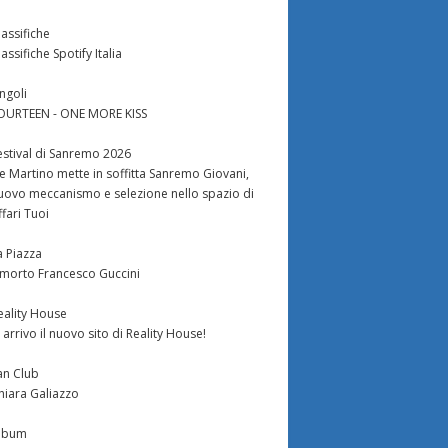
lassifiche
lassifiche Spotify Italia
ingoli
OURTEEN - ONE MORE KISS
estival di Sanremo 2026
e Martino mette in soffitta Sanremo Giovani,
uovo meccanismo e selezione nello spazio di
ffari Tuoi
a Piazza
 morto Francesco Guccini
eality House
n arrivo il nuovo sito di Reality House!
an Club
hiara Galiazzo
lbum