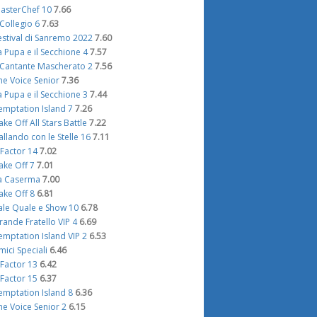
asterChef 10
7.66
l Collegio 6
7.63
estival di Sanremo 2022
7.60
a Pupa e il Secchione 4
7.57
l Cantante Mascherato 2
7.56
he Voice Senior
7.36
a Pupa e il Secchione 3
7.44
emptation Island 7
7.26
ake Off All Stars Battle
7.22
allando con le Stelle 16
7.11
 Factor 14
7.02
ake Off 7
7.01
a Caserma
7.00
ake Off 8
6.81
ale Quale e Show 10
6.78
rande Fratello VIP 4
6.69
emptation Island VIP 2
6.53
mici Speciali
6.46
 Factor 13
6.42
 Factor 15
6.37
emptation Island 8
6.36
he Voice Senior 2
6.15