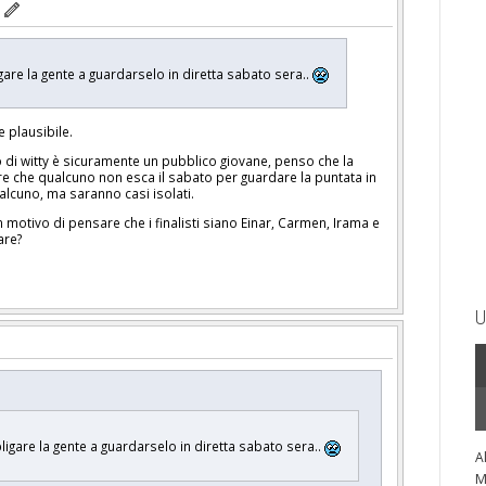
re la gente a guardarselo in diretta sabato sera..
 plausibile.
 di witty è sicuramente un pubblico giovane, penso che la
re che qualcuno non esca il sabato per guardare la puntata in
ualcuno, ma saranno casi isolati.
motivo di pensare che i finalisti siano Einar, Carmen, Irama e
are?
U
gare la gente a guardarselo in diretta sabato sera..
A
M