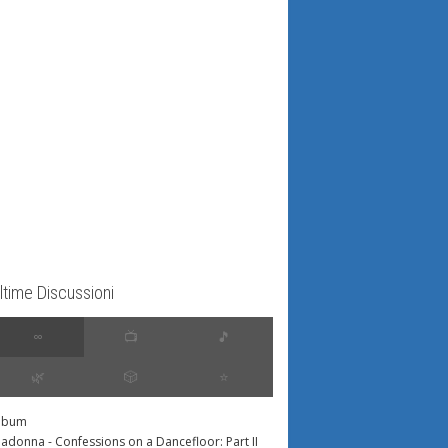
ltime Discussioni
∞
📺
🎵
🌿
🎲
⭐️
lbum
adonna - Confessions on a Dancefloor: Part II