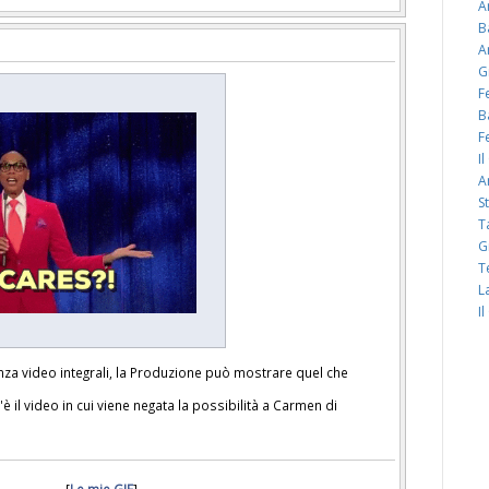
A
B
A
G
F
B
F
I
A
S
T
G
T
L
I
za video integrali, la Produzione può mostrare quel che
 il video in cui viene negata la possibilità a Carmen di
[
Le mie GIF
]