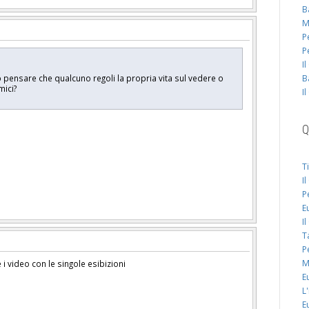
B
M
P
P
I
B
 pensare che qualcuno regoli la propria vita sul vedere o
mici?
I
Q
T
I
P
E
I
T
P
M
 video con le singole esibizioni
E
L
E