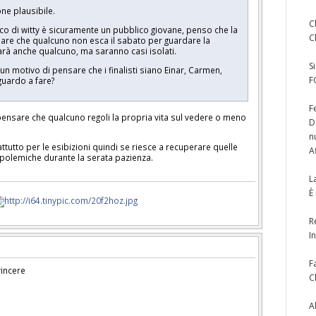
ne plausibile.
C
co di witty è sicuramente un pubblico giovane, penso che la
C
sare che qualcuno non esca il sabato per guardare la
sarà anche qualcuno, ma saranno casi isolati.
S
n motivo di pensare che i finalisti siano Einar, Carmen,
F
 guardo a fare?
F
ensare che qualcuno regoli la propria vita sul vedere o meno
D
n
ttutto per le esibizioni quindi se riesce a recuperare quelle
A
e polemiche durante la serata pazienza.
L
È
R
I
F
vincere
C
A