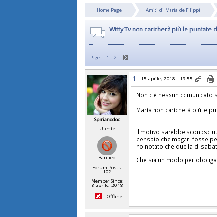
Home Page
Amici di Maria de Filippi
Witty Tv non caricherà più le puntate d
Page:
1
2
1
15 aprile, 2018 - 19:55
Non c'è nessun comunicato sta
Maria non caricherà più le pu
Spirianodoc
Utente
Il motivo sarebbe sconosciuto
pensato che magari fosse per
ho notato che quella di saba
Banned
Che sia un modo per obbligar
Forum Posts:
102
Member Since:
8 aprile, 2018
Offline