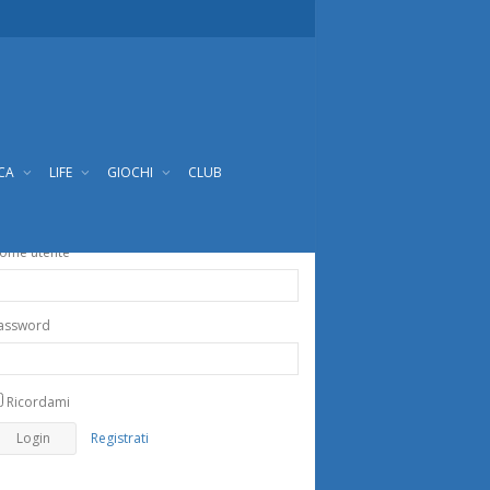
ICA
LIFE
GIOCHI
CLUB
ome utente
assword
Ricordami
Registrati