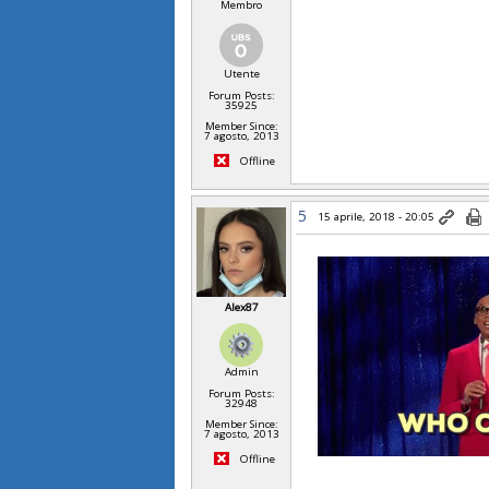
Membro
Utente
Forum Posts:
35925
Member Since:
7 agosto, 2013
Offline
5
15 aprile, 2018 - 20:05
Alex87
Admin
Forum Posts:
32948
Member Since:
7 agosto, 2013
Offline