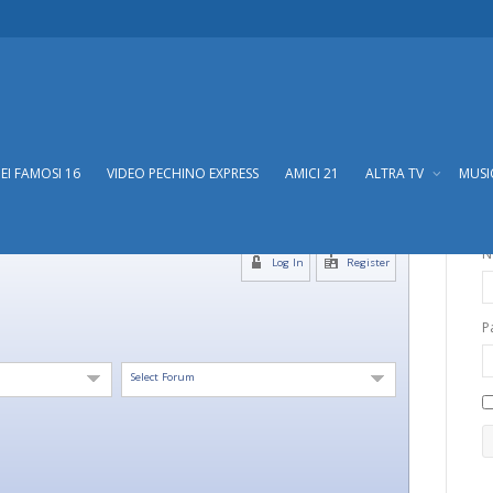
DEI FAMOSI 16
VIDEO PECHINO EXPRESS
AMICI 21
ALTRA TV
MUS
N
Log In
Register
P
Select Forum