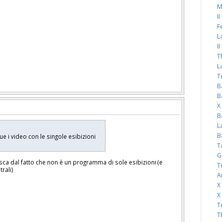
M
I
F
L
I
T
L
T
B
B
X
B
L
B
 i video con le singole esibizioni
T
G
ca dal fatto che non è un programma di sole esibizioni (e
T
rali)
A
X
X
T
T