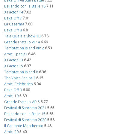
Bake Off All Stars Battle
7.22
Ballando con le Stelle 16
7.11
X Factor 14
7.02
Bake Off 7
7.01
La Caserma
7.00
Bake Off 8
6.81
Tale Quale e Show 10
6.78
Grande Fratello VIP 4
6.69
Temptation Island VIP 2
6.53
Amici Speciali
6.46
X Factor 13
6.42
X Factor 15
6.37
Temptation Island 8
6.36
The Voice Senior 2
6.15
Amici Celebrities
6.04
Bake Off 9
6.00
Amici 19
5.89
Grande Fratello VIP 5
5.77
Festival di Sanremo 2021
5.65
Ballando con le Stelle 15
5.65
Festival di Sanremo 2020
5.58
Il Cantante Mascherato
5.48
Amici 20
5.40