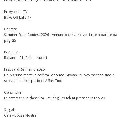
Rovazzi, Nino D'Angelo, Arisa - La Costiera Amalfitana
Programmi TV
Bake Off Italia 14
Contest
Summer Song Contest 2026 - Annuncio canzone vincitrice a partire da
pag. 25
IN ARRIVO
Ballando 21: Cast e giudici
Festival di Sanremo 2026
De Martino mette in soffitta Sanremo Giovani, nuovo meccanismo e
selezione nello spazio di Affari Tuoi
Classifiche
Le settimane in classifica Fimi degli ex talent presenti in top 20
Singoli
Gaia - Bossa Nostra