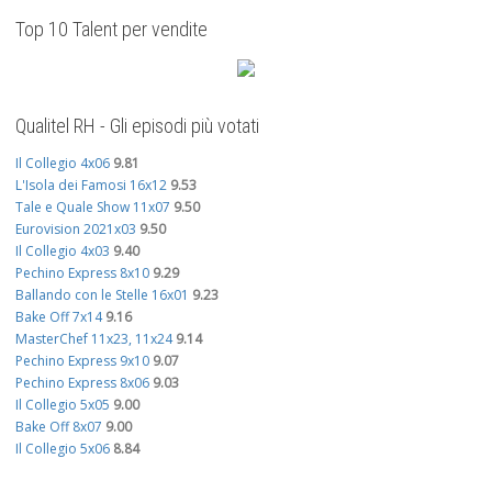
Top 10 Talent per vendite
Qualitel RH - Gli episodi più votati
Il Collegio 4x06
9.81
L'Isola dei Famosi 16x12
9.53
Tale e Quale Show 11x07
9.50
Eurovision 2021x03
9.50
Il Collegio 4x03
9.40
Pechino Express 8x10
9.29
Ballando con le Stelle 16x01
9.23
Bake Off 7x14
9.16
MasterChef 11x23, 11x24
9.14
Pechino Express 9x10
9.07
Pechino Express 8x06
9.03
Il Collegio 5x05
9.00
Bake Off 8x07
9.00
Il Collegio 5x06
8.84