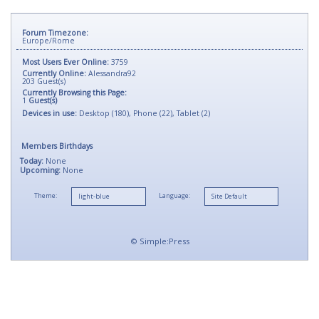
Forum Timezone:
Europe/Rome
Most Users Ever Online:
3759
Currently Online:
Alessandra92
203
Guest(s)
Currently Browsing this Page:
1
Guest(s)
Devices in use:
Desktop (180), Phone (22), Tablet (2)
Members Birthdays
Today:
None
Upcoming:
None
Theme:
Language:
©
Simple:Press