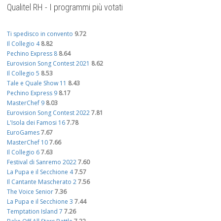
Qualitel RH - I programmi più votati
Ti spedisco in convento
9.72
Il Collegio 4
8.82
Pechino Express 8
8.64
Eurovision Song Contest 2021
8.62
Il Collegio 5
8.53
Tale e Quale Show 11
8.43
Pechino Express 9
8.17
MasterChef 9
8.03
Eurovision Song Contest 2022
7.81
L'Isola dei Famosi 16
7.78
EuroGames
7.67
MasterChef 10
7.66
Il Collegio 6
7.63
Festival di Sanremo 2022
7.60
La Pupa e il Secchione 4
7.57
Il Cantante Mascherato 2
7.56
The Voice Senior
7.36
La Pupa e il Secchione 3
7.44
Temptation Island 7
7.26