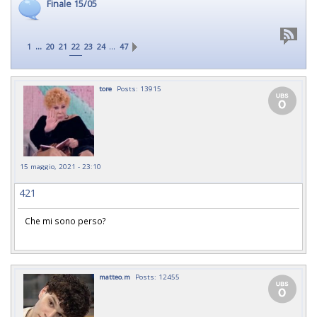
Finale 15/05
...
…
1
20
21
22
23
24
47
tore
Posts: 13915
15 maggio, 2021 - 23:10
421
Che mi sono perso?
matteo.m
Posts: 12455