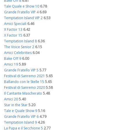
Bake Off 8
6.81
Tale Quale e Show 10
6.78
Grande Fratello VIP 4
6.69
Temptation Island VIP 2
6.53
Amici Speciali
6.46
X Factor 13
6.42
X Factor 15
6.37
Temptation Island 8
6.36
The Voice Senior 2
6.15
Amici Celebrities
6.04
Bake Off 9
6.00
Amici 19
5.89
Grande Fratello VIP 5
5.77
Festival di Sanremo 2021
5.65
Ballando con le Stelle 15
5.65
Festival di Sanremo 2020
5.58
Il Cantante Mascherato
5.48
Amici 20
5.40
Star in the Star
5.20
Tale e Quale Show 9
5.16
Grande Fratello VIP 6
4.79
Temptation Island 9
4.26
La Pupa e il Secchione 5
2.77