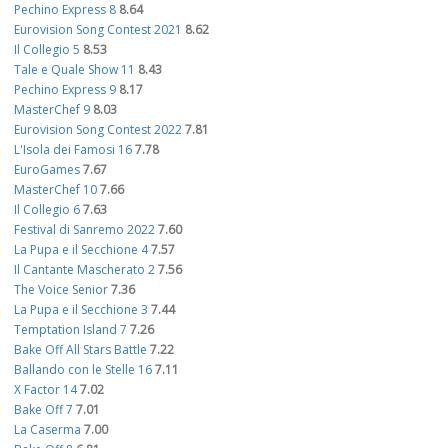
Pechino Express 8
8.64
Eurovision Song Contest 2021
8.62
Il Collegio 5
8.53
Tale e Quale Show 11
8.43
Pechino Express 9
8.17
MasterChef 9
8.03
Eurovision Song Contest 2022
7.81
L'Isola dei Famosi 16
7.78
EuroGames
7.67
MasterChef 10
7.66
Il Collegio 6
7.63
Festival di Sanremo 2022
7.60
La Pupa e il Secchione 4
7.57
Il Cantante Mascherato 2
7.56
The Voice Senior
7.36
La Pupa e il Secchione 3
7.44
Temptation Island 7
7.26
Bake Off All Stars Battle
7.22
Ballando con le Stelle 16
7.11
X Factor 14
7.02
Bake Off 7
7.01
La Caserma
7.00