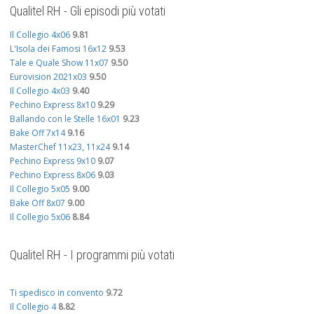
Qualitel RH - Gli episodi più votati
Il Collegio 4x06
9.81
L'Isola dei Famosi 16x12
9.53
Tale e Quale Show 11x07
9.50
Eurovision 2021x03
9.50
Il Collegio 4x03
9.40
Pechino Express 8x10
9.29
Ballando con le Stelle 16x01
9.23
Bake Off 7x14
9.16
MasterChef 11x23, 11x24
9.14
Pechino Express 9x10
9.07
Pechino Express 8x06
9.03
Il Collegio 5x05
9.00
Bake Off 8x07
9.00
Il Collegio 5x06
8.84
Qualitel RH - I programmi più votati
Ti spedisco in convento
9.72
Il Collegio 4
8.82