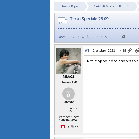
Home Page
Amici di Maria de Filippi
Terzo Speciale 28-09
…
Page:
1
2
3
4
5
6
7
8
9
10
81
2 ottobre, 2022 - 14:55
Rita troppo poco espressiva
Nikko23
Utente 6xP
Utente
Forum Posts:
6969
Member Since:
4 aprile, 2021
Offline