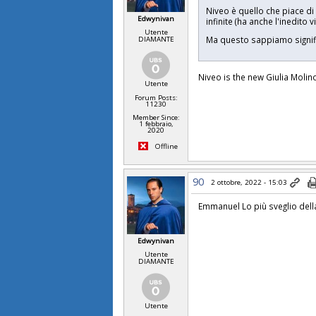
Niveo è quello che piace di
Edwynivan
infinite (ha anche l'inedito
Utente
Ma questo sappiamo signific
DIAMANTE
Niveo is the new Giulia Molin
Utente
Forum Posts:
11230
Member Since:
1 febbraio,
2020
Offline
90
2 ottobre, 2022 - 15:03
Emmanuel Lo più sveglio del
Edwynivan
Utente
DIAMANTE
Utente