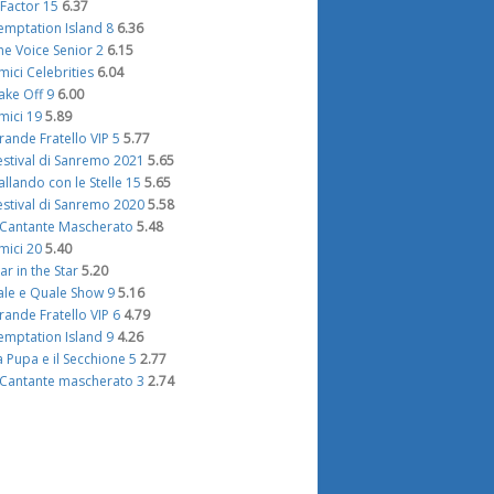
 Factor 15
6.37
emptation Island 8
6.36
he Voice Senior 2
6.15
mici Celebrities
6.04
ake Off 9
6.00
mici 19
5.89
rande Fratello VIP 5
5.77
estival di Sanremo 2021
5.65
allando con le Stelle 15
5.65
estival di Sanremo 2020
5.58
l Cantante Mascherato
5.48
mici 20
5.40
tar in the Star
5.20
ale e Quale Show 9
5.16
rande Fratello VIP 6
4.79
emptation Island 9
4.26
a Pupa e il Secchione 5
2.77
l Cantante mascherato 3
2.74