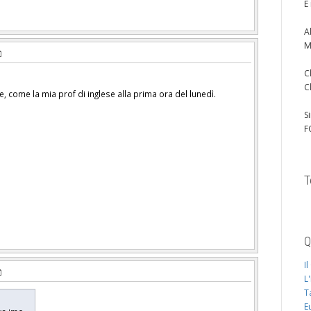
È
A
M
C
C
 come la mia prof di inglese alla prima ora del lunedì.
S
F
T
Q
I
L
T
E