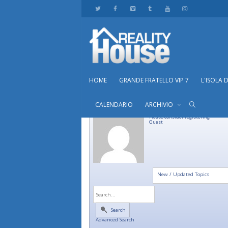
HOME
GRANDE FRATELLO VIP 7
L'ISOLA 
CALENDARIO
ARCHIVIO
Please consider registering
Guest
New / Updated Topics
Search
Advanced Search