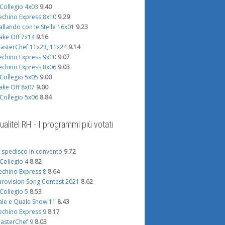
l Collegio 4x03
9.40
echino Express 8x10
9.29
allando con le Stelle 16x01
9.23
ake Off 7x14
9.16
asterChef 11x23, 11x24
9.14
echino Express 9x10
9.07
echino Express 8x06
9.03
l Collegio 5x05
9.00
ake Off 8x07
9.00
l Collegio 5x06
8.84
ualitel RH - I programmi più votati
i spedisco in convento
9.72
l Collegio 4
8.82
echino Express 8
8.64
urovision Song Contest 2021
8.62
l Collegio 5
8.53
ale e Quale Show 11
8.43
echino Express 9
8.17
asterChef 9
8.03