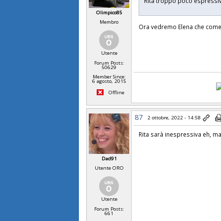
Rita troppo poco espress
Olimpico85
Membro
Ora vedremo Elena che come 
Utente
Forum Posts:
50629
Member Since:
6 agosto, 2015
Offline
87
2 ottobre, 2022 - 14:58
Rita sarà inespressiva eh, ma
Dad91
Utente ORO
Utente
Forum Posts:
661