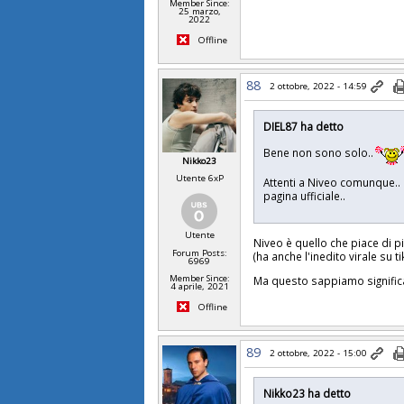
Member Since:
25 marzo,
2022
Offline
88
2 ottobre, 2022 - 14:59
DIEL87 ha detto
Bene non sono solo..
Nikko23
Utente 6xP
Attenti a Niveo comunque.. 
pagina ufficiale..
Utente
Niveo è quello che piace di p
Forum Posts:
(ha anche l'inedito virale su 
6969
Member Since:
Ma questo sappiamo significa 
4 aprile, 2021
Offline
89
2 ottobre, 2022 - 15:00
Nikko23 ha detto