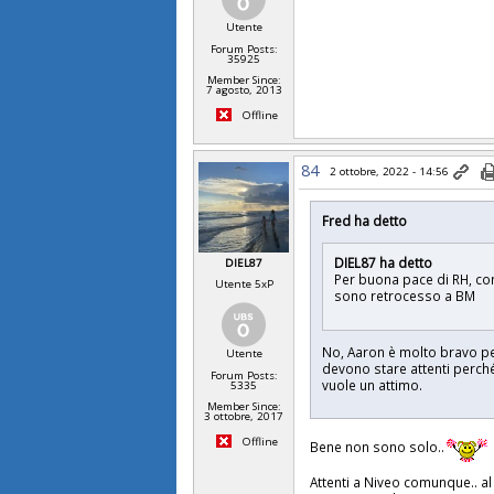
Utente
Forum Posts:
35925
Member Since:
7 agosto, 2013
Offline
84
2 ottobre, 2022 - 14:56
Fred ha detto
DIEL87 ha detto
DIEL87
Per buona pace di RH, con
Utente 5xP
sono retrocesso a BM
No, Aaron è molto bravo per
Utente
devono stare attenti perché
Forum Posts:
vuole un attimo.
5335
Member Since:
3 ottobre, 2017
Offline
Bene non sono solo..
Attenti a Niveo comunque.. al