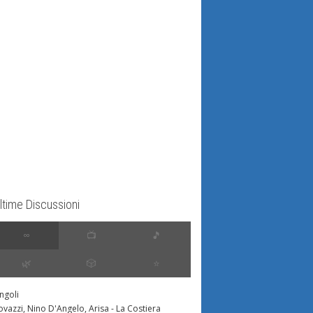
ltime Discussioni
∞
📺
🎵
🌿
🎲
⭐️
ingoli
ovazzi, Nino D'Angelo, Arisa - La Costiera