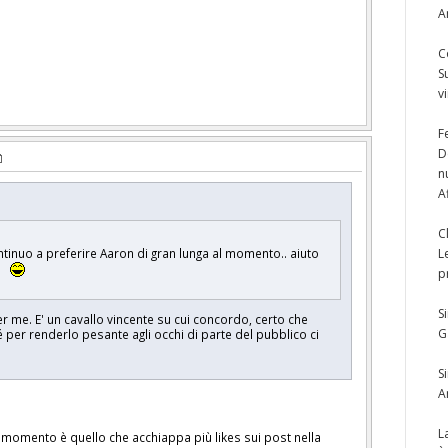
A
C
S
v
F
D
n
A
C
tinuo a preferire Aaron di gran lunga al momento.. aiuto
L
p
S
 me. E' un cavallo vincente su cui concordo, certo che
G
 per renderlo pesante agli occhi di parte del pubblico ci
S
A
L
 momento è quello che acchiappa più likes sui post nella