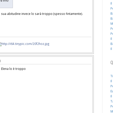
iva imo
I
P
B
sua abitudine invece lo sarà troppo (spesso fintamente).
B
M
P
P
I
B
I
Q
 Elena lo è troppo
T
I
P
E
I
T
P
M