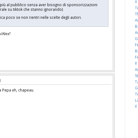
X
 più al pubblico senza aver bisogno di sponsorizzazioni
T
 virale su tiktok che stanno ignorando)
T
a poco se non rientri nelle scelte degli autori.
A
B
A
o/Alex?
G
F
B
F
I
A
S
T
G
la Pepa eh, chapeau.
T
L
I