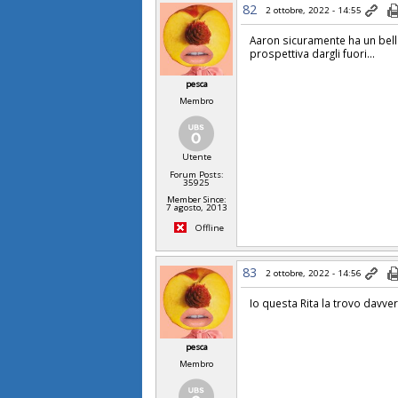
82
2 ottobre, 2022 - 14:55
Aaron sicuramente ha un bell'
prospettiva dargli fuori...
pesca
Membro
Utente
Forum Posts:
35925
Member Since:
7 agosto, 2013
Offline
83
2 ottobre, 2022 - 14:56
Io questa Rita la trovo davve
pesca
Membro