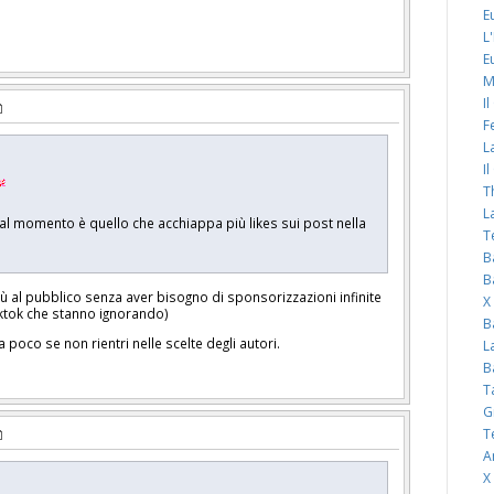
E
L
E
M
I
F
L
I
T
L
al momento è quello che acchiappa più likes sui post nella
T
B
B
iù al pubblico senza aver bisogno di sponsorizzazioni infinite
X
tiktok che stanno ignorando)
B
poco se non rientri nelle scelte degli autori.
L
B
T
G
T
A
X