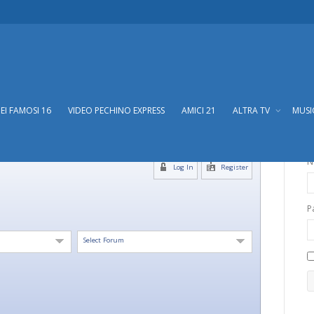
DEI FAMOSI 16
VIDEO PECHINO EXPRESS
AMICI 21
ALTRA TV
MUS
N
Log In
Register
P
Select Forum