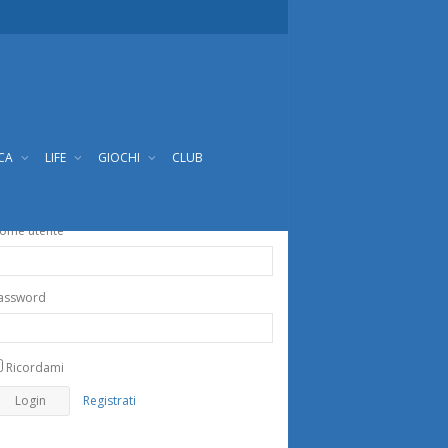
ICA
LIFE
GIOCHI
CLUB
ome utente
assword
Ricordami
Registrati