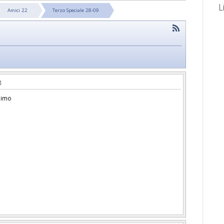
L
Amici 22
Terzo Speciale 28-09
 imo