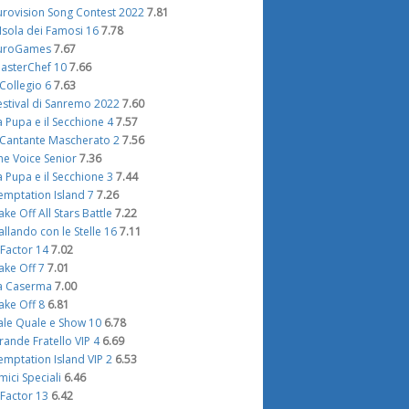
urovision Song Contest 2022
7.81
'Isola dei Famosi 16
7.78
uroGames
7.67
asterChef 10
7.66
l Collegio 6
7.63
estival di Sanremo 2022
7.60
a Pupa e il Secchione 4
7.57
l Cantante Mascherato 2
7.56
he Voice Senior
7.36
a Pupa e il Secchione 3
7.44
emptation Island 7
7.26
ake Off All Stars Battle
7.22
allando con le Stelle 16
7.11
 Factor 14
7.02
ake Off 7
7.01
a Caserma
7.00
ake Off 8
6.81
ale Quale e Show 10
6.78
rande Fratello VIP 4
6.69
emptation Island VIP 2
6.53
mici Speciali
6.46
 Factor 13
6.42