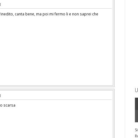
inedito, canta bene, ma poi mi fermo li e non saprei che
U
ro scarsa
S
R