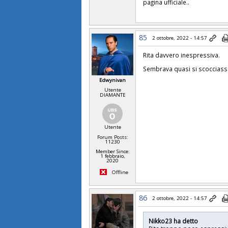
pagina ufficiale..
85
2 ottobre, 2022 - 14:57
Rita davvero inespressiva.
Sembrava quasi si scocciasse,
Edwynivan
Utente
DIAMANTE
Utente
Forum Posts:
11230
Member Since:
1 febbraio,
2020
Offline
86
2 ottobre, 2022 - 14:57
Nikko23 ha detto