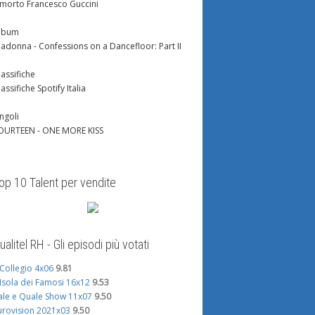
 morto Francesco Guccini
lbum
adonna - Confessions on a Dancefloor: Part II
lassifiche
lassifiche Spotify Italia
ingoli
OURTEEN - ONE MORE KISS
op 10 Talent per vendite
ualitel RH - Gli episodi più votati
l Collegio 4x06
9.81
'Isola dei Famosi 16x12
9.53
ale e Quale Show 11x07
9.50
urovision 2021x03
9.50