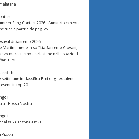
malfitana
ontest
ummer Song Contest 2026 - Annuncio canzone
incitrice a partire da pag. 25
estival di Sanremo 2026
e Martino mette in soffitta Sanremo Giovani,
uovo meccanismo e selezione nello spazio di
ffari Tuoi
lassifiche
e settimane in classifica Fimi degli ex talent
resenti in top 20
ingoli
aia - Bossa Nostra
ingoli
nnalisa - Canzone estiva
a Piazza