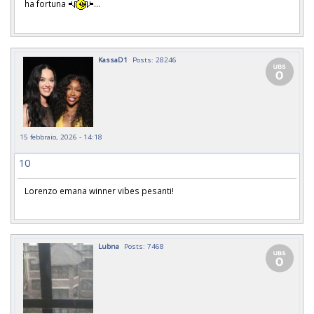
ha fortuna
...
KassaD1
Posts: 28246
15 febbraio, 2026 - 14:18
10
Lorenzo emana winner vibes pesanti!
Lubna
Posts: 7468