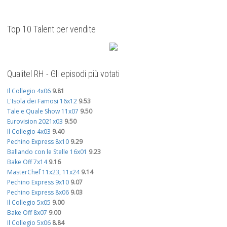
Top 10 Talent per vendite
Qualitel RH - Gli episodi più votati
Il Collegio 4x06
9.81
L'Isola dei Famosi 16x12
9.53
Tale e Quale Show 11x07
9.50
Eurovision 2021x03
9.50
Il Collegio 4x03
9.40
Pechino Express 8x10
9.29
Ballando con le Stelle 16x01
9.23
Bake Off 7x14
9.16
MasterChef 11x23, 11x24
9.14
Pechino Express 9x10
9.07
Pechino Express 8x06
9.03
Il Collegio 5x05
9.00
Bake Off 8x07
9.00
Il Collegio 5x06
8.84