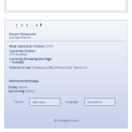
…
1
2
3
4
Forum Timezone:
Europe/Rome
Most Users Ever Online:
3759
Currently Online:
273
Guest(s)
Currently Browsing this Page:
1
Guest(s)
Devices in use:
Desktop (238), Phone (34), Tablet (1)
Members Birthdays
Today:
None
Upcoming:
None
Theme:
Language:
©
Simple:Press