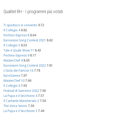
Qualitel RH - I programmi più votati
Ti spedisco in convento
9.72
Il Collegio 4
8.82
Pechino Express 8
8.64
Eurovision Song Contest 2021
8.62
Il Collegio 5
8.53
Tale e Quale Show 11
8.43
Pechino Express 9
8.17
MasterChef 9
8.03
Eurovision Song Contest 2022
7.81
L'Isola dei Famosi 16
7.78
EuroGames
7.67
MasterChef 10
7.66
Il Collegio 6
7.63
Festival di Sanremo 2022
7.60
La Pupa e il Secchione 4
7.57
Il Cantante Mascherato 2
7.56
The Voice Senior
7.36
La Pupa e il Secchione 3
7.44