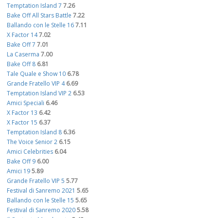
Temptation Island 7
7.26
Bake Off All Stars Battle
7.22
Ballando con le Stelle 16
7.11
X Factor 14
7.02
Bake Off 7
7.01
La Caserma
7.00
Bake Off 8
6.81
Tale Quale e Show 10
6.78
Grande Fratello VIP 4
6.69
Temptation Island VIP 2
6.53
Amici Speciali
6.46
X Factor 13
6.42
X Factor 15
6.37
Temptation Island 8
6.36
The Voice Senior 2
6.15
Amici Celebrities
6.04
Bake Off 9
6.00
Amici 19
5.89
Grande Fratello VIP 5
5.77
Festival di Sanremo 2021
5.65
Ballando con le Stelle 15
5.65
Festival di Sanremo 2020
5.58