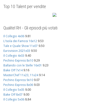
Top 10 Talent per vendite
Qualitel RH - Gli episodi più votati
Il Collegio 4x06
9.81
L'Isola dei Famosi 16x12
9.53
Tale e Quale Show 11x07
9.50
Eurovision 2021x03
9.50
Il Collegio 4x03
9.40
Pechino Express 8x10
9.29
Ballando con le Stelle 16x01
9.23
Bake Off 7x14
9.16
MasterChef 11x23, 11x24
9.14
Pechino Express 9x10
9.07
Pechino Express 8x06
9.03
Il Collegio 5x05
9.00
Bake Off 8x07
9.00
Il Collegio 5x06
8.84