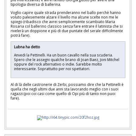
tipologia diversa di ballerina.
Voglio capire quale strada prenderanno nel ballo perchè hanno
voluto palesemente alzare il livello ma alcune scelte non me le
spiego (ribadisco che avrei semplicemente scambiato Maria
Rosaria col ballerino classico senza fare entrare il latinista che si
rivelerà un doppione e più di due puntate del serale difficilmente
potrà fare).
Lubna ha detto
Anvedi la Pettinelli. Ha un buon cavallo nella sua scuderia.
Spero che le assegni qualche brano di Joan Baez, Joni Mitchel
oppure del rock alternativo o indie. Sarebbe molto
interessante. Soprattutto per noi spettatori.
Al di là delle castronerie di Zerbi, possiamo dire che la Pettinelli è
quella che negli ultimi due anni sta lavorando meglio con i suoi
ragazzi (poi coi casi come quello di Opi più di tanto non puoi
fare).