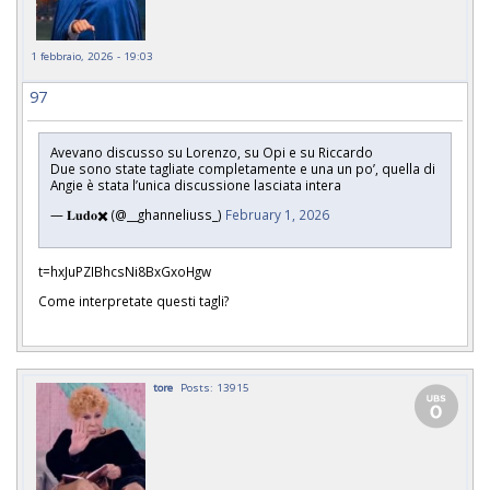
1 febbraio, 2026 - 19:03
97
Avevano discusso su Lorenzo, su Opi e su Riccardo
Due sono state tagliate completamente e una un po’, quella di
Angie è stata l’unica discussione lasciata intera
— 𝐋𝐮𝐝𝐨✖️ (@__ghanneliuss_)
February 1, 2026
t=hxJuPZIBhcsNi8BxGxoHgw
Come interpretate questi tagli?
tore
Posts: 13915