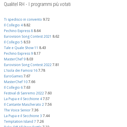
Qualitel RH - I programmi più votati
Ti spedisco in convento
9.72
Il Collegio 4
8.82
Pechino Express 8
8.64
Eurovision Song Contest 2021
8.62
Il Collegio 5
8.53
Tale e Quale Show 11
8.43
Pechino Express 9
8.17
MasterChef 9
8.03
Eurovision Song Contest 2022
7.81
L'Isola dei Famosi 16
7.78
EuroGames
7.67
MasterChef 10
7.66
Il Collegio 6
7.63
Festival di Sanremo 2022
7.60
La Pupa e il Secchione 4
7.57
Il Cantante Mascherato 2
7.56
The Voice Senior
7.36
La Pupa e il Secchione 3
7.44
Temptation Island 7
7.26