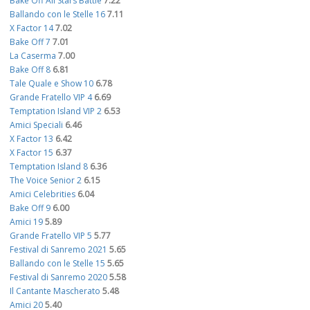
Bake Off All Stars Battle
7.22
Ballando con le Stelle 16
7.11
X Factor 14
7.02
Bake Off 7
7.01
La Caserma
7.00
Bake Off 8
6.81
Tale Quale e Show 10
6.78
Grande Fratello VIP 4
6.69
Temptation Island VIP 2
6.53
Amici Speciali
6.46
X Factor 13
6.42
X Factor 15
6.37
Temptation Island 8
6.36
The Voice Senior 2
6.15
Amici Celebrities
6.04
Bake Off 9
6.00
Amici 19
5.89
Grande Fratello VIP 5
5.77
Festival di Sanremo 2021
5.65
Ballando con le Stelle 15
5.65
Festival di Sanremo 2020
5.58
Il Cantante Mascherato
5.48
Amici 20
5.40