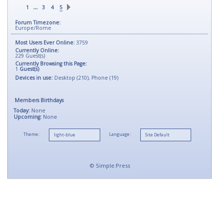
...
1
3
4
5
Forum Timezone:
Europe/Rome
Most Users Ever Online:
3759
Currently Online:
229
Guest(s)
Currently Browsing this Page:
1
Guest(s)
Devices in use:
Desktop (210), Phone (19)
Members Birthdays
Today:
None
Upcoming:
None
Theme:
Language:
©
Simple:Press