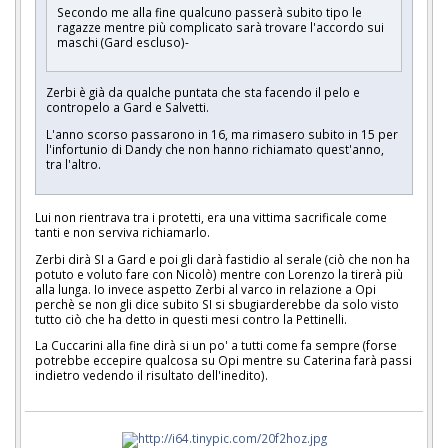
Secondo me alla fine qualcuno passerà subito tipo le
ragazze mentre più complicato sarà trovare l'accordo sui
maschi (Gard escluso)-
Zerbi è già da qualche puntata che sta facendo il pelo e
contropelo a Gard e Salvetti.
L'anno scorso passarono in 16, ma rimasero subito in 15 per
l'infortunio di Dandy che non hanno richiamato quest'anno,
tra l'altro.
Lui non rientrava tra i protetti, era una vittima sacrificale come
tanti e non serviva richiamarlo.
Zerbi dirà SI a Gard e poi gli darà fastidio al serale (ciò che non ha
potuto e voluto fare con Nicolò) mentre con Lorenzo la tirerà più
alla lunga. Io invece aspetto Zerbi al varco in relazione a Opi
perchè se non gli dice subito SI si sbugiarderebbe da solo visto
tutto ciò che ha detto in questi mesi contro la Pettinelli.
La Cuccarini alla fine dirà si un po' a tutti come fa sempre (forse
potrebbe eccepire qualcosa su Opi mentre su Caterina farà passi
indietro vedendo il risultato dell'inedito).