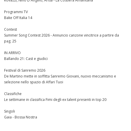
Rovazzi, Nino D'Angelo, Arisa - La Costiera Amalfitana
Programmi TV
Bake Off Italia 14
Contest
Summer Song Contest 2026 - Annuncio canzone vincitrice a partire da
pag. 25
IN ARRIVO
Ballando 21: Cast e giudici
Festival di Sanremo 2026
De Martino mette in soffitta Sanremo Giovani, nuovo meccanismo e
selezione nello spazio di Affari Tuoi
Classifiche
Le settimane in classifica Fimi degli ex talent presenti in top 20
Singoli
Gaia - Bossa Nostra