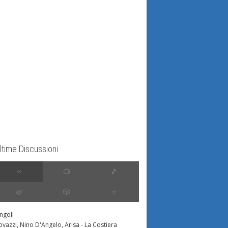
ltime Discussioni
∞
📺
🎵
🌿
🎲
⭐️
ingoli
ovazzi, Nino D'Angelo, Arisa - La Costiera