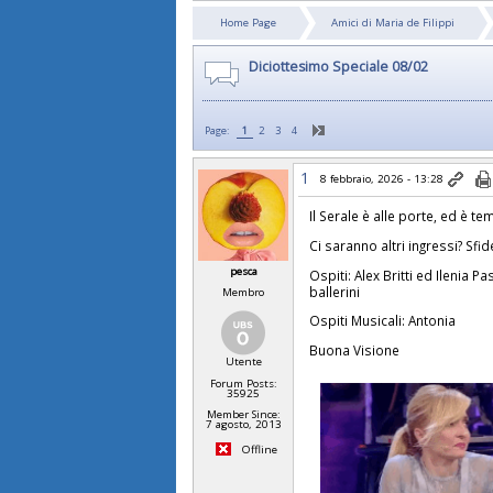
Home Page
Amici di Maria de Filippi
Diciottesimo Speciale 08/02
Page:
1
2
3
4
1
8 febbraio, 2026 - 13:28
Il Serale è alle porte, ed è 
Ci saranno altri ingressi? Sfid
pesca
Ospiti: Alex Britti ed Ilenia 
ballerini
Membro
Ospiti Musicali: Antonia
Buona Visione
Utente
Forum Posts:
35925
Member Since:
7 agosto, 2013
Offline