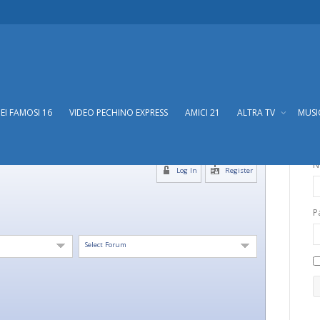
DEI FAMOSI 16
VIDEO PECHINO EXPRESS
AMICI 21
ALTRA TV
MUS
N
Log In
Register
P
Select Forum