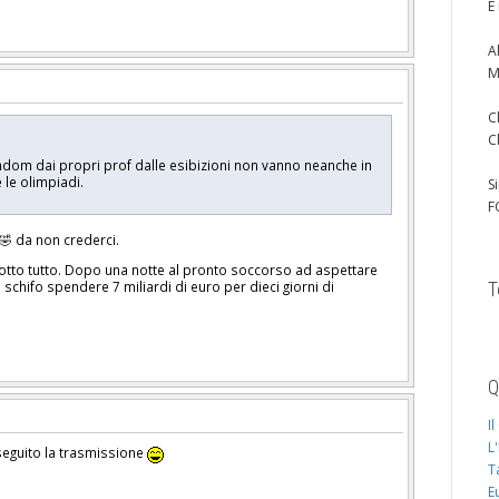
È
A
M
C
C
ndom dai propri prof dalle esibizioni non vanno neanche in
e le olimpiadi.
S
F
 🤣 da non crederci.
icotto tutto. Dopo una notte al pronto soccorso ad aspettare
chifo spendere 7 miliardi di euro per dieci giorni di
T
Q
I
L
seguito la trasmissione
T
E