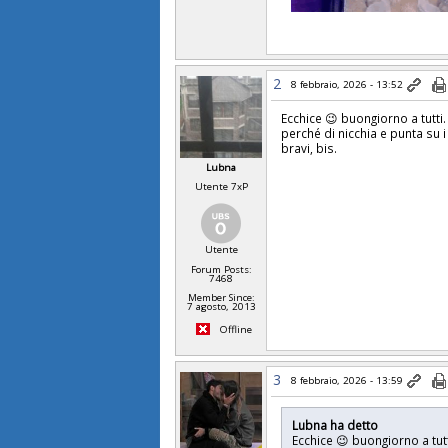
2
8 febbraio, 2026 - 13:52
Ecchice 😉 buongiorno a tutti.
perché di nicchia e punta su i
bravi, bis.
Lubna
Utente 7xP
Utente
Forum Posts:
7468
Member Since:
7 agosto, 2013
Offline
3
8 febbraio, 2026 - 13:59
Lubna ha detto
Ecchice 😉 buongiorno a tutt