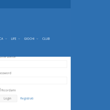
ICA
LIFE
GIOCHI
CLUB
ome utente
assword
Ricordami
Registrati