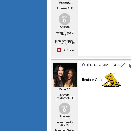
Matisse2
Utente 7xP
Utente
Forum Posts:
7324
Member Since:
7 agosto, 2013
Offline
10
8 febbraio, 2026 - 14:05
Ilenia e Gaia
KassaD1
Utente
2xDIAMANTE
Utente
Forum Posts:
28246
Member Since: