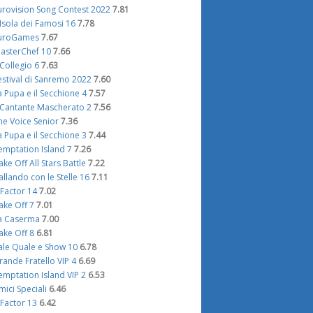
urovision Song Contest 2022
7.81
'Isola dei Famosi 16
7.78
uroGames
7.67
asterChef 10
7.66
l Collegio 6
7.63
estival di Sanremo 2022
7.60
a Pupa e il Secchione 4
7.57
l Cantante Mascherato 2
7.56
he Voice Senior
7.36
a Pupa e il Secchione 3
7.44
emptation Island 7
7.26
ake Off All Stars Battle
7.22
allando con le Stelle 16
7.11
 Factor 14
7.02
ake Off 7
7.01
a Caserma
7.00
ake Off 8
6.81
ale Quale e Show 10
6.78
rande Fratello VIP 4
6.69
emptation Island VIP 2
6.53
mici Speciali
6.46
 Factor 13
6.42