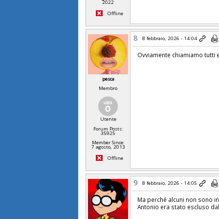
2022
Offline
8
8 febbraio, 2026 - 14:04
Ovviamente chiamiamo tutti ex 
pesca
Membro
Utente
Forum Posts:
35925
Member Since:
7 agosto, 2013
Offline
9
8 febbraio, 2026 - 14:05
Ma perché alcuni non sono in
Antonio era stato escluso dal