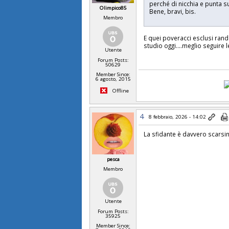
perché di nicchia e punta su
Olimpico85
Bene, bravi, bis.
Membro
E quei poveracci esclusi ran
studio oggi....meglio seguire l
Utente
Forum Posts:
50629
Member Since:
6 agosto, 2015
Offline
4
8 febbraio, 2026 - 14:02
La sfidante è davvero scarsin
pesca
Membro
Utente
Forum Posts:
35925
Member Since: