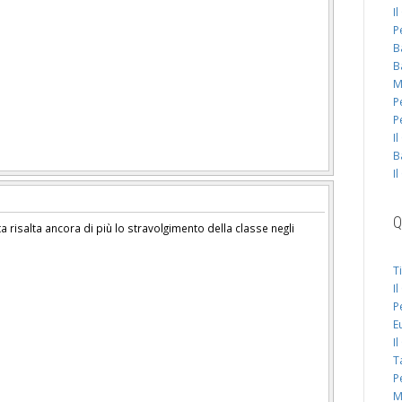
I
P
B
B
M
P
P
I
B
I
Q
a risalta ancora di più lo stravolgimento della classe negli
T
I
P
E
I
T
P
M