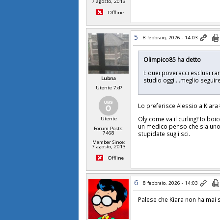
7 agosto, 2013
Offline
5
8 febbraio, 2026 - 14:03
Olimpico85 ha detto
E quei poveracci esclusi ra
Lubna
studio oggi....meglio seguir
Utente 7xP
Lo preferisce Alessio a Kiara
Oly come va il curling? Io bo
Utente
un medico penso che sia uno s
Forum Posts:
stupidate sugli sci.
7468
Member Since:
7 agosto, 2013
Offline
6
8 febbraio, 2026 - 14:03
Palese che Kiara non ha mai 