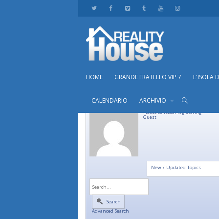
HOME
GRANDE FRATELLO VIP 7
L'ISOLA 
CALENDARIO
ARCHIVIO
Please consider registering
Guest
New / Updated Topics
Search
Advanced Search