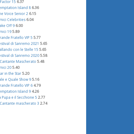
 Factor 15
6.37
emptation Island 8
6.36
he Voice Senior 2
6.15
mici Celebrities
6.04
ake Off 9
6.00
mici 19
5.89
rande Fratello VIP 5
5.77
estival di Sanremo 2021
5.65
allando con le Stelle 15
5.65
estival di Sanremo 2020
5.58
l Cantante Mascherato
5.48
mici 20
5.40
tar in the Star
5.20
ale e Quale Show 9
5.16
rande Fratello VIP 6
4.79
emptation Island 9
4.26
a Pupa e il Secchione 5
2.77
l Cantante mascherato 3
2.74