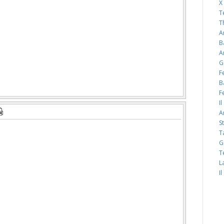
X
T
T
A
B
A
G
F
B
F
I
A
S
T
G
T
L
I