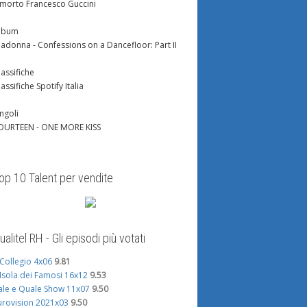
 morto Francesco Guccini
lbum
adonna - Confessions on a Dancefloor: Part II
lassifiche
lassifiche Spotify Italia
ingoli
OURTEEN - ONE MORE KISS
op 10 Talent per vendite
ualitel RH - Gli episodi più votati
l Collegio 4x06
9.81
'Isola dei Famosi 16x12
9.53
ale e Quale Show 11x07
9.50
urovision 2021x03
9.50