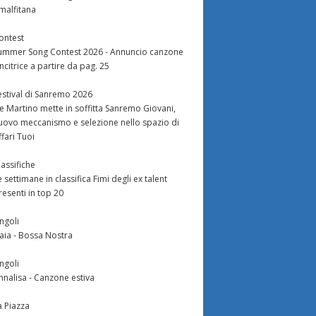
malfitana
ontest
ummer Song Contest 2026 - Annuncio canzone
incitrice a partire da pag. 25
estival di Sanremo 2026
e Martino mette in soffitta Sanremo Giovani,
uovo meccanismo e selezione nello spazio di
ffari Tuoi
lassifiche
e settimane in classifica Fimi degli ex talent
resenti in top 20
ingoli
aia - Bossa Nostra
ingoli
nnalisa - Canzone estiva
a Piazza