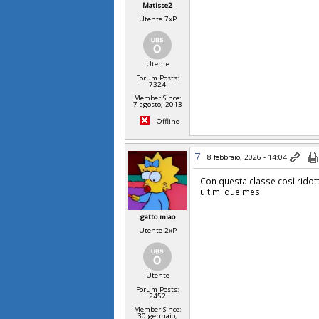
Matisse2
Utente 7xP
Utente
Forum Posts:
7324
Member Since:
7 agosto, 2013
Offline
7
8 febbraio, 2026 - 14:04
Con questa classe così ridott
ultimi due mesi
gatto miao
Utente 2xP
Utente
Forum Posts:
2452
Member Since:
30 gennaio,