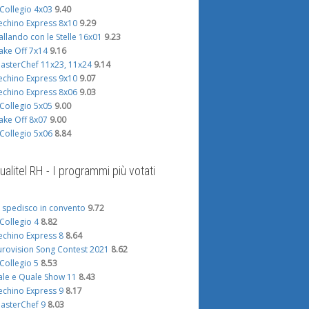
l Collegio 4x03
9.40
echino Express 8x10
9.29
allando con le Stelle 16x01
9.23
ake Off 7x14
9.16
asterChef 11x23, 11x24
9.14
echino Express 9x10
9.07
echino Express 8x06
9.03
l Collegio 5x05
9.00
ake Off 8x07
9.00
l Collegio 5x06
8.84
ualitel RH - I programmi più votati
i spedisco in convento
9.72
l Collegio 4
8.82
echino Express 8
8.64
urovision Song Contest 2021
8.62
l Collegio 5
8.53
ale e Quale Show 11
8.43
echino Express 9
8.17
asterChef 9
8.03