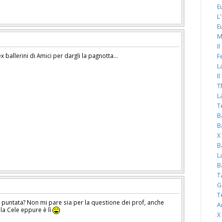
E
L
E
M
I
ballerini di Amici per dargli la pagnotta...
F
L
I
T
L
T
B
B
X
B
L
B
T
G
T
 puntata? Non mi pare sia per la questione dei prof, anche
A
la Cele eppure è lì
X