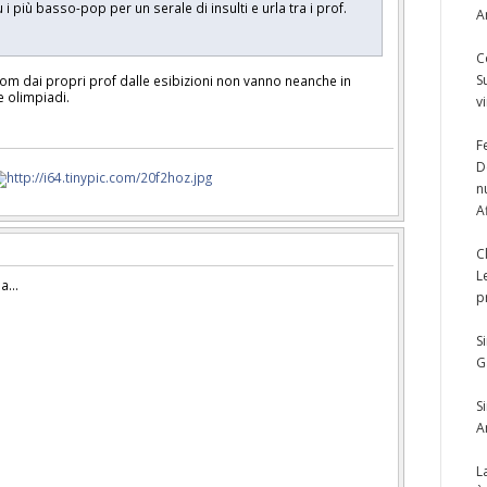
 i più basso-pop per un serale di insulti e urla tra i prof.
A
C
S
dom dai propri prof dalle esibizioni non vanno neanche in
e olimpiadi.
v
F
D
n
A
C
L
a...
p
S
G
S
A
L