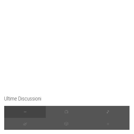
Ultime Discussioni
∞
📺
🎵
🌿
🎲
⭐️