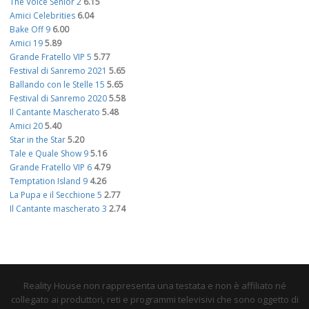
The Voice Senior 2
6.15
Amici Celebrities
6.04
Bake Off 9
6.00
Amici 19
5.89
Grande Fratello VIP 5
5.77
Festival di Sanremo 2021
5.65
Ballando con le Stelle 15
5.65
Festival di Sanremo 2020
5.58
Il Cantante Mascherato
5.48
Amici 20
5.40
Star in the Star
5.20
Tale e Quale Show 9
5.16
Grande Fratello VIP 6
4.79
Temptation Island 9
4.26
La Pupa e il Secchione 5
2.77
Il Cantante mascherato 3
2.74
Reality House non rappresenta una testata e non è affiliato né
collegato ai produttori, reti e programmi televisivi che sono oggetto di