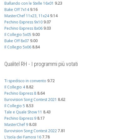
Ballando con le Stelle 16x01
9.23
Bake Off 7x14
9.16
MasterChef 11x23, 11x24
9.14
Pechino Express 9x10
9.07
Pechino Express 8x06
9.03
Il Collegio 5x05
9.00
Bake Off 8x07
9.00
Il Collegio 5x06
8.84
Qualitel RH - I programmi più votati
Ti spedisco in convento
9.72
Il Collegio 4
8.82
Pechino Express 8
8.64
Eurovision Song Contest 2021
8.62
Il Collegio 5
8.53
Tale e Quale Show 11
8.43
Pechino Express 9
8.17
MasterChef 9
8.03
Eurovision Song Contest 2022
7.81
L'Isola dei Famosi 16
7.78