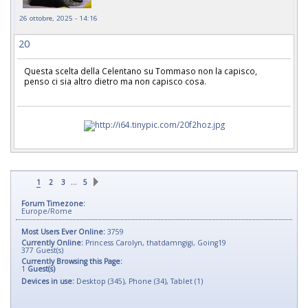
26 ottobre, 2025 - 14:16
20
Questa scelta della Celentano su Tommaso non la capisco,
penso ci sia altro dietro ma non capisco cosa.
…
1
2
3
5
Forum Timezone:
Europe/Rome
Most Users Ever Online:
3759
Currently Online:
Princess Carolyn
,
thatdamngigi
,
Going19
377
Guest(s)
Currently Browsing this Page:
1
Guest(s)
Devices in use:
Desktop (345), Phone (34), Tablet (1)