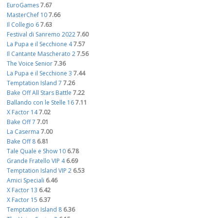
EuroGames
7.67
MasterChef 10
7.66
Il Collegio 6
7.63
Festival di Sanremo 2022
7.60
La Pupa e il Secchione 4
7.57
Il Cantante Mascherato 2
7.56
The Voice Senior
7.36
La Pupa e il Secchione 3
7.44
Temptation Island 7
7.26
Bake Off All Stars Battle
7.22
Ballando con le Stelle 16
7.11
X Factor 14
7.02
Bake Off 7
7.01
La Caserma
7.00
Bake Off 8
6.81
Tale Quale e Show 10
6.78
Grande Fratello VIP 4
6.69
Temptation Island VIP 2
6.53
Amici Speciali
6.46
X Factor 13
6.42
X Factor 15
6.37
Temptation Island 8
6.36